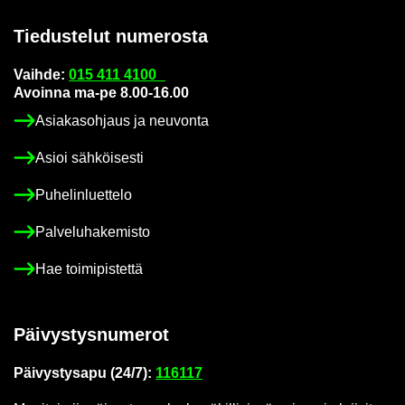
Tie­dus­te­lut nu­me­ros­ta
Vaih­de:
015 411 4100
Avoin­na ma-pe 8.00-16.00
Asia­kas­oh­jaus ja neu­von­ta
Asioi säh­köi­ses­ti
Pu­he­lin­luet­te­lo
Pal­ve­lu­ha­ke­mis­to
Hae toi­mi­pis­tet­tä
Päi­vys­tys­nu­me­rot
Päi­vys­tys­a­pu (24/7):
116117