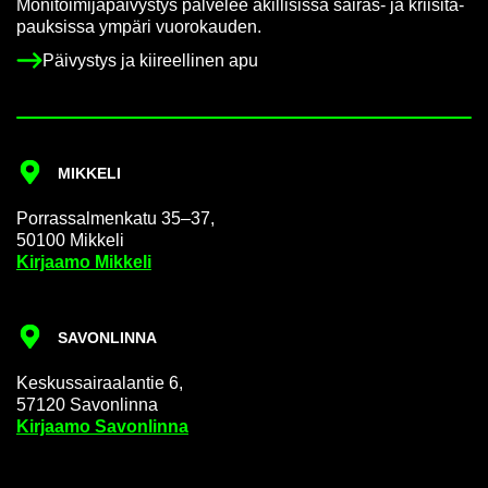
Mo­ni­toi­mi­ja­päi­vys­tys pal­ve­lee äkil­li­sis­sä sairas-​ ja krii­si­ta­
pauk­sis­sa ym­pä­ri vuo­ro­kau­den.
Päi­vys­tys ja kii­reel­li­nen apu
MIK­KE­LI
Por­ras­sal­men­ka­tu 35–37,
50100 Mik­ke­li
Kir­jaa­mo Mik­ke­li
SA­VON­LIN­NA
Kes­kus­sai­raa­lan­tie 6,
57120 Sa­von­lin­na
Kir­jaa­mo Sa­von­lin­na