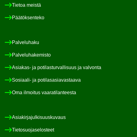
Tie­toa meis­tä
Pää­tök­sen­te­ko
Pal­ve­lu­ha­ku
Pal­ve­lu­ha­ke­mis­to
Asiakas-​ ja po­ti­las­tur­val­li­suus ja val­von­ta
Sosiaali-​ ja po­ti­las­asia­vas­taa­va
Oma il­moi­tus vaa­ra­ti­lan­tees­ta
Asia­kir­ja­jul­ki­suus­ku­vaus
Tie­to­suo­ja­se­los­teet