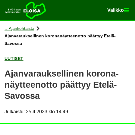
Va­lik­ko
Va­lik­ko
Etusi­vu
Siir­ry si­säl­töön
Ajan­koh­tais­ta
Ajan­va­rauk­sel­li­nen ko­ro­na­näyt­teen­ot­to päät­tyy Etelä-​
Savossa
UU­TI­SET
Ajan­va­rauk­sel­li­nen ko­ro­na­
näyt­teen­ot­to päät­tyy Etelä-​
Savossa
Julkaistu
:
25.4.2023 klo 14:49