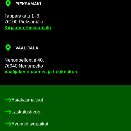
PIEK­SA­MÄ­KI
Tap­pa­ra­ka­tu 1–3,
76100 Piek­sä­mä­ki
Kir­jaa­mo Piek­sä­mä­ki
VAA­LI­JA­LA
Ne­non­pel­lon­tie 40,
76940 Ne­non­pel­to
Vaa­li­ja­lan osaamis-​ ja tu­ki­kes­kus
Asia­kas­mak­sut
Las­ku­tus­tie­dot
Avoi­met työ­pai­kat