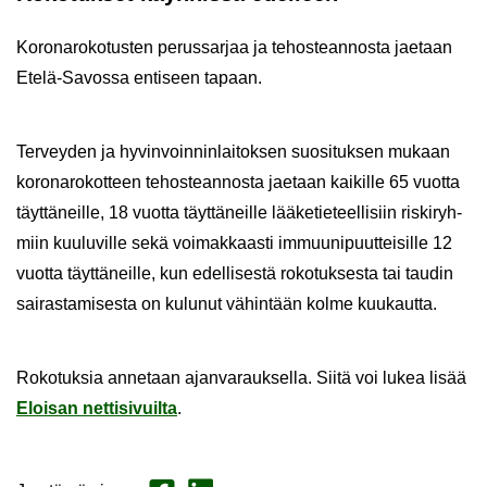
Ko­ro­na­ro­ko­tus­ten pe­rus­sar­jaa ja te­hos­tean­nos­ta jae­taan
Etelä-​Savossa en­ti­seen ta­paan.
Ter­vey­den ja hy­vin­voin­nin­lai­tok­sen suo­si­tuk­sen mu­kaan
ko­ro­na­ro­kot­teen te­hos­tean­nos­ta jae­taan kai­kil­le 65 vuot­ta
täyt­tä­neil­le, 18 vuot­ta täyt­tä­neil­le lää­ke­tie­teel­li­siin ris­ki­ryh­
miin kuu­lu­vil­le sekä voi­mak­kaas­ti im­muu­ni­puut­tei­sil­le 12
vuot­ta täyt­tä­neil­le, kun edel­li­ses­tä ro­ko­tuk­ses­ta tai tau­din
sai­ras­ta­mi­ses­ta on ku­lu­nut vä­hin­tään kolme kuu­kaut­ta.
Ro­ko­tuk­sia an­ne­taan ajan­va­rauk­sel­la. Siitä voi lukea lisää
Eloi­san net­ti­si­vuil­ta
.