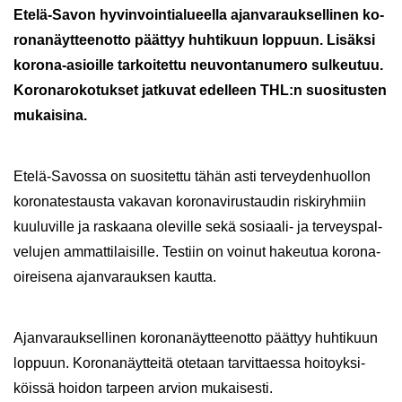
Etelä-​Savon hy­vin­voin­tia­lu­eel­la ajan­va­rauk­sel­li­nen ko­
ro­na­näyt­teen­ot­to päät­tyy huh­ti­kuun lop­puun. Li­säk­si
korona-​asioille tar­koi­tet­tu neu­von­ta­nu­me­ro sul­keu­tuu.
Ko­ro­na­ro­ko­tuk­set jat­ku­vat edel­leen THL:n suo­si­tus­ten
mu­kai­si­na.
Etelä-​Savossa on suo­si­tet­tu tähän asti ter­vey­den­huol­lon
ko­ro­na­tes­taus­ta va­ka­van ko­ro­na­vi­rus­tau­din ris­ki­ryh­miin
kuu­lu­vil­le ja ras­kaa­na ole­vil­le sekä sosiaali-​ ja ter­veys­pal­
ve­lu­jen am­mat­ti­lai­sil­le. Tes­tiin on voi­nut ha­keu­tua ko­ro­na­
oi­rei­se­na ajan­va­rauk­sen kaut­ta.
Ajan­va­rauk­sel­li­nen ko­ro­na­näyt­teen­ot­to päät­tyy huh­ti­kuun
lop­puun. Ko­ro­na­näyt­tei­tä ote­taan tar­vit­taes­sa hoi­to­yk­si­
köis­sä hoi­don tar­peen ar­vion mu­kai­ses­ti.