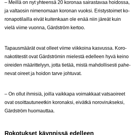
– Meil­lä on nyt yh­teen­sä 20 ko­ro­naa sai­ras­ta­vaa hoi­dos­sa,
ja val­tao­sin ni­me­no­maan ko­ro­nan vuok­si. Eris­tys­toi­met ko­
ro­na­po­ti­lail­la eivät kui­ten­kaan ole enää niin jä­reät kuin
vielä viime vuon­na, Gärd­ström ker­too.
Ta­paus­mää­rät ovat ol­leet viime viik­koi­na kas­vus­sa. Ko­ro­
na­ko­ti­tes­tit ovat Gärd­strö­min mie­les­tä edel­leen hyvä keino
oi­rei­den mää­rit­te­lyyn, jotta tie­tää, mistä mah­dol­li­ses­ti pa­he­
ne­vat oi­reet ja hoi­don tarve joh­tu­vat.
– On ollut ih­mi­siä, joil­la vaik­ka­pa voi­mak­kaat vat­sa­oi­reet
ovat osoit­tau­tu­neet­kin ko­ro­nak­si, ei­vät­kä no­ro­vi­ruk­sek­si,
Gärd­ström huo­maut­taa.
Ro­ko­tuk­set käyn­nis­sä edel­leen