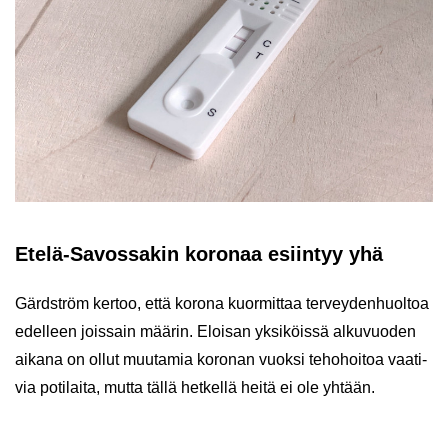
Etelä-​Savossakin ko­ro­naa esiin­tyy yhä
Gärd­ström ker­too, että ko­ro­na kuor­mit­taa ter­vey­den­huol­toa
edel­leen jois­sain mää­rin. Eloi­san yk­si­köis­sä al­ku­vuo­den
ai­ka­na on ollut muu­ta­mia ko­ro­nan vuok­si te­ho­hoi­toa vaa­ti­
via po­ti­lai­ta, mutta tällä het­kel­lä heitä ei ole yh­tään.