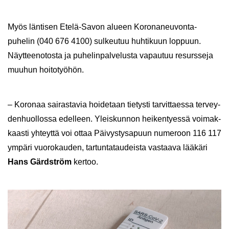
Myös län­ti­sen Etelä-​Savon alu­een Koronaneuvonta-​
puhelin (040 676 4100) sul­keu­tuu huh­ti­kuun lop­puun.
Näyt­tee­no­tos­ta ja pu­he­lin­pal­ve­lus­ta va­pau­tuu re­surs­se­ja
muu­hun hoi­to­työ­hön.
– Ko­ro­naa sai­ras­ta­via hoi­de­taan tie­tys­ti tar­vit­taes­sa ter­vey­
den­huol­los­sa edel­leen. Yleis­kun­non hei­ken­tyes­sä voi­mak­
kaas­ti yh­teyt­tä voi ottaa Päi­vys­tys­a­puun nu­me­roon 116 117
ym­pä­ri vuo­ro­kau­den, tar­tun­ta­tau­deis­ta vas­taa­va lää­kä­ri
Hans Gärd­ström
ker­too.