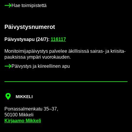
Hae toi­mi­pis­tet­tä
Päi­vys­tys­nu­me­rot
Päi­vys­tys­a­pu (24/7):
116117
Mo­ni­toi­mi­ja­päi­vys­tys pal­ve­lee äkil­li­sis­sä sairas-​ ja krii­si­ta­
pauk­sis­sa ym­pä­ri vuo­ro­kau­den.
Päi­vys­tys ja kii­reel­li­nen apu
MIK­KE­LI
Por­ras­sal­men­ka­tu 35–37,
50100 Mik­ke­li
Kir­jaa­mo Mik­ke­li