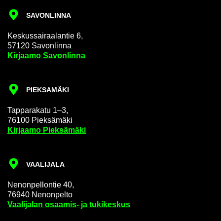
SA­VON­LIN­NA
Kes­kus­sai­raa­lan­tie 6,
57120 Sa­von­lin­na
Kir­jaa­mo Sa­von­lin­na
PIEK­SA­MÄ­KI
Tap­pa­ra­ka­tu 1–3,
76100 Piek­sä­mä­ki
Kir­jaa­mo Piek­sä­mä­ki
VAA­LI­JA­LA
Ne­non­pel­lon­tie 40,
76940 Ne­non­pel­to
Vaa­li­ja­lan osaamis-​ ja tu­ki­kes­kus