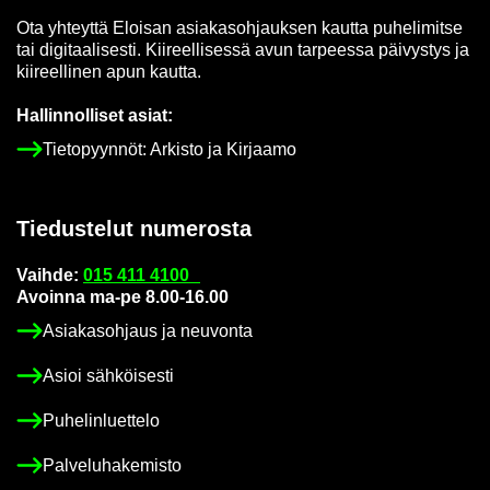
Ota yh­teyt­tä Eloi­san asia­kas­oh­jauk­sen kaut­ta pu­he­li­mit­se
tai di­gi­taa­li­ses­ti. Kii­reel­li­ses­sä avun tar­pees­sa päi­vys­tys ja
kii­reel­li­nen apun kaut­ta.
Hal­lin­nol­li­set asiat:
Tie­to­pyyn­nöt: Ar­kis­to ja Kir­jaa­mo
Tie­dus­te­lut nu­me­ros­ta
Vaih­de:
015 411 4100
Avoin­na ma-pe 8.00-16.00
Asia­kas­oh­jaus ja neu­von­ta
Asioi säh­köi­ses­ti
Pu­he­lin­luet­te­lo
Pal­ve­lu­ha­ke­mis­to