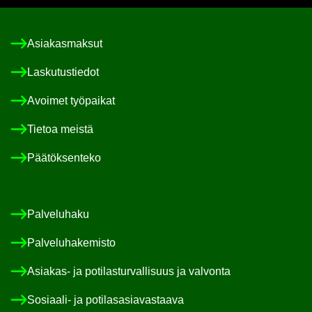
Asia­kas­mak­sut
Las­ku­tus­tie­dot
Avoi­met työ­pai­kat
Tie­toa meis­tä
Pää­tök­sen­te­ko
Pal­ve­lu­ha­ku
Pal­ve­lu­ha­ke­mis­to
Asiakas-​ ja po­ti­las­tur­val­li­suus ja val­von­ta
Sosiaali-​ ja po­ti­las­asia­vas­taa­va