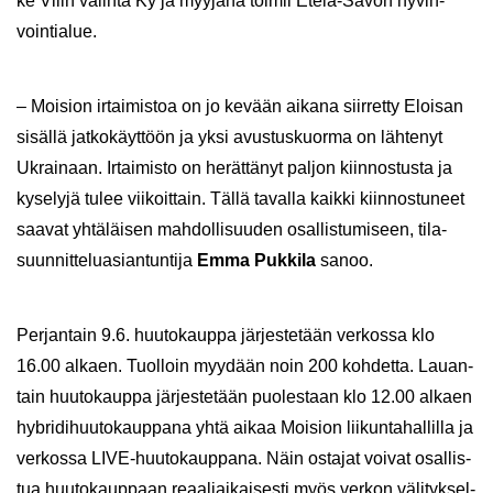
ke Vilin va­lin­ta Ky ja myy­jä­nä toi­mii Etelä-​Savon hy­vin­
voin­tia­lue.
– Moi­sion ir­tai­mis­toa on jo ke­vään ai­ka­na siir­ret­ty Eloi­san
si­säl­lä jat­ko­käyt­töön ja yksi avus­tus­kuor­ma on läh­te­nyt
Ukrai­naan. Ir­tai­mis­to on he­rät­tä­nyt pal­jon kiin­nos­tus­ta ja
ky­se­ly­jä tulee vii­koit­tain. Tällä ta­val­la kaik­ki kiin­nos­tu­neet
saa­vat yh­tä­läi­sen mah­dol­li­suu­den osal­lis­tu­mi­seen, ti­la­
suun­nit­te­lu­asian­tun­ti­ja
Emma Puk­ki­la
sanoo.
Per­jan­tain 9.6. huu­to­kaup­pa jär­jes­te­tään ver­kos­sa klo
16.00 al­kaen. Tuol­loin myy­dään noin 200 koh­det­ta. Lau­an­
tain huu­to­kaup­pa jär­jes­te­tään puo­les­taan klo 12.00 al­kaen
hy­bri­di­huu­to­kaup­pa­na yhtä aikaa Moi­sion lii­kun­ta­hal­lil­la ja
ver­kos­sa LIVE-​huutokauppana. Näin os­ta­jat voi­vat osal­lis­
tua huu­to­kaup­paan re­aa­liai­kai­ses­ti myös ver­kon vä­li­tyk­sel­