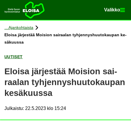
Va­lik­ko
Va­lik­ko
Etusi­vu
Siir­ry si­säl­töön
Ajan­koh­tais­ta
Eloi­sa jär­jes­tää Moi­sion sai­raa­lan tyh­jen­nys­huu­to­kau­pan ke­
sä­kuus­sa
UU­TI­SET
Eloi­sa jär­jes­tää Moi­sion sai­
raa­lan tyh­jen­nys­huu­to­kau­pan
ke­sä­kuus­sa
Julkaistu
:
22.5.2023 klo 15:24