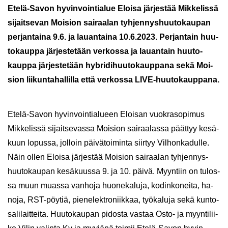
Etelä-​Savon hy­vin­voin­tia­lue Eloi­sa jär­jes­tää Mik­ke­lis­sä
si­jait­se­van Moi­sion sai­raa­lan tyh­jen­nys­huu­to­kau­pan
per­jan­tai­na 9.6. ja lau­an­tai­na 10.6.2023. Per­jan­tain huu­
to­kaup­pa jär­jes­te­tään ver­kos­sa ja lau­an­tain huu­to­
kaup­pa jär­jes­te­tään hy­bri­di­huu­to­kaup­pa­na sekä Moi­
sion lii­kun­ta­hal­lil­la että ver­kos­sa LIVE-​huutokauppana.
Etelä-​Savon hy­vin­voin­tia­lu­een Eloi­san vuo­kra­so­pi­mus
Mik­ke­lis­sä si­jait­se­vas­sa Moi­sion sai­raa­las­sa päät­tyy ke­sä­
kuun lo­pus­sa, jol­loin päi­vä­toi­min­ta siir­tyy Vil­hon­ka­dul­le.
Näin ollen Eloi­sa jär­jes­tää Moi­sion sai­raa­lan tyh­jen­nys­
huu­to­kau­pan ke­sä­kuus­sa 9. ja 10. päivä. Myyn­tiin on tu­los­
sa muun muas­sa van­ho­ja huo­ne­ka­lu­ja, ko­din­ko­nei­ta, ha­
no­ja, RST-​pöytiä, pie­ne­lekt­ro­niik­kaa, työ­ka­lu­ja sekä kun­to­
sa­li­lait­tei­ta. Huu­to­kau­pan pi­dos­ta vas­taa Osto- ja myyn­ti­lii­