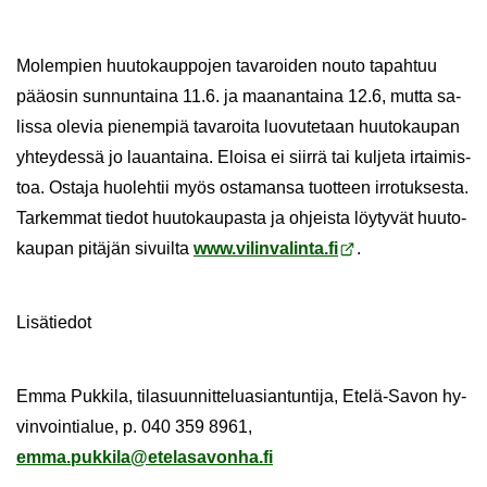
Mo­lem­pien huu­to­kaup­po­jen ta­va­roi­den nouto ta­pah­tuu
pää­osin sun­nun­tai­na 11.6. ja maa­nan­tai­na 12.6, mutta sa­
lis­sa ole­via pie­nem­piä ta­va­roi­ta luo­vu­te­taan huu­to­kau­pan
yh­tey­des­sä jo lau­an­tai­na. Eloi­sa ei siir­rä tai kul­je­ta ir­tai­mis­
toa. Os­ta­ja huo­leh­tii myös os­ta­man­sa tuot­teen ir­ro­tuk­ses­ta.
Tar­kem­mat tie­dot huu­to­kau­pas­ta ja oh­jeis­ta löy­ty­vät huu­to­
kau­pan pi­tä­jän si­vuil­ta
www.vi­lin­va­lin­ta.fi
.
Li­sä­tie­dot
Emma Puk­ki­la, ti­la­suun­nit­te­lu­asian­tun­ti­ja, Etelä-​Savon hy­
vin­voin­tia­lue, p. 040 359 8961,
emma.puk­ki­la@ete­la­sa­von­ha.fi