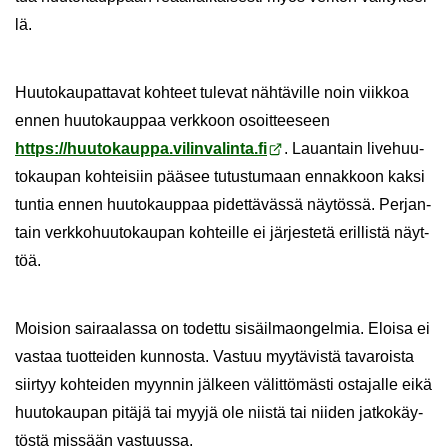
lä.
Huu­to­kau­pat­ta­vat koh­teet tu­le­vat näh­tä­vil­le noin viik­koa
ennen huu­to­kaup­paa verk­koon osoit­tee­seen
https://huu­to­kaup­pa.vi­lin­va­lin­ta.fi
. Lau­an­tain li­ve­huu­
to­kau­pan koh­tei­siin pää­see tu­tus­tu­maan en­nak­koon kaksi
tun­tia ennen huu­to­kaup­paa pi­det­tä­väs­sä näy­tös­sä. Per­jan­
tain verk­ko­huu­to­kau­pan koh­teil­le ei jär­jes­te­tä eril­lis­tä näyt­
töä.
Moi­sion sai­raa­las­sa on to­det­tu si­säil­maon­gel­mia. Eloi­sa ei
vas­taa tuot­tei­den kun­nos­ta. Vas­tuu myy­tä­vis­tä ta­va­rois­ta
siir­tyy koh­tei­den myyn­nin jäl­keen vä­lit­tö­mäs­ti os­ta­jal­le eikä
huu­to­kau­pan pi­tä­jä tai myyjä ole niis­tä tai nii­den jat­ko­käy­
tös­tä mis­sään vas­tuus­sa.