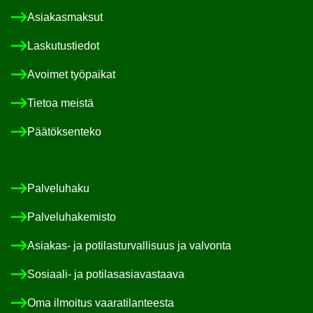
Asia­kas­mak­sut
Las­ku­tus­tie­dot
Avoi­met työ­pai­kat
Tie­toa meis­tä
Pää­tök­sen­te­ko
Pal­ve­lu­ha­ku
Pal­ve­lu­ha­ke­mis­to
Asiakas-​ ja po­ti­las­tur­val­li­suus ja val­von­ta
Sosiaali-​ ja po­ti­las­asia­vas­taa­va
Oma il­moi­tus vaa­ra­ti­lan­tees­ta