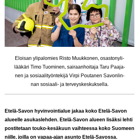
Eloi­san yli­pa­lo­mies Risto Muuk­ko­nen, osas­to­ny­li­
lää­kä­ri Timo Tuo­mi­nen, sai­raan­hoi­ta­ja Taru Paa­ja­
nen ja so­si­aa­li­työn­te­ki­jä Virpi Pou­ta­nen Sa­von­lin­
nan sosiaali-​ ja ter­veys­kes­kuk­sel­la.
Etelä-​Savon hy­vin­voin­tia­lue jakaa koko Etelä-​Savon
alu­eel­le asu­kas­leh­den. Etelä-​Savon alu­een li­säk­si lehti
pos­ti­te­taan touko-​kesäkuun vaih­tees­sa koko Suo­meen
niil­le, joil­la on vapaa-​ajan asun­to Etelä-​Savossa.