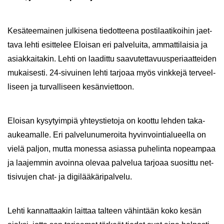
Ke­sä­tee­mai­nen jul­ki­se­na tie­dot­tee­na pos­ti­laa­ti­koi­hin jaet­
ta­va lehti esit­te­lee Eloi­san eri pal­ve­lui­ta, am­mat­ti­lai­sia ja
asiak­kai­ta­kin. Lehti on laa­dit­tu saa­vu­tet­ta­vuus­pe­ri­aat­tei­den
mu­kai­ses­ti. 24-​sivuinen lehti tar­jo­aa myös vink­ke­jä ter­veel­
li­seen ja tur­val­li­seen ke­sän­viet­toon.
Eloi­san ky­sy­tyim­piä yh­teys­tie­to­ja on koot­tu leh­den taka-​
aukeamalle. Eri pal­ve­lu­nu­me­roi­ta hy­vin­voin­tia­lu­eel­la on
vielä pal­jon, mutta mo­nes­sa asias­sa pu­he­lin­ta no­peam­paa
ja laa­jem­min avoin­na ole­vaa pal­ve­lua tar­jo­aa suo­sit­tu net­
ti­si­vu­jen chat- ja di­gi­lää­kä­ri­pal­ve­lu.
Lehti kan­nat­taa­kin lait­taa tal­teen vä­hin­tään koko kesän