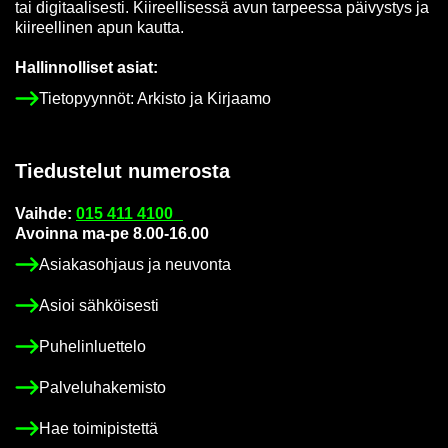
tai di­gi­taa­li­ses­ti. Kii­reel­li­ses­sä avun tar­pees­sa päi­vys­tys ja
kii­reel­li­nen apun kaut­ta.
Hal­lin­nol­li­set asiat:
Tie­to­pyyn­nöt: Ar­kis­to ja Kir­jaa­mo
Tie­dus­te­lut nu­me­ros­ta
Vaih­de:
015 411 4100
Avoin­na ma-pe 8.00-16.00
Asia­kas­oh­jaus ja neu­von­ta
Asioi säh­köi­ses­ti
Pu­he­lin­luet­te­lo
Pal­ve­lu­ha­ke­mis­to
Hae toi­mi­pis­tet­tä