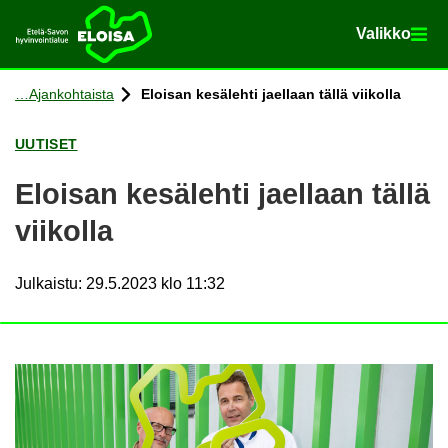
Va­lik­ko
Va­lik­ko
Etusi­vu
Siir­ry si­säl­töön
Ajan­koh­tais­ta
Eloi­san ke­sä­leh­ti jael­laan tällä vii­kol­la
UU­TI­SET
Eloi­san ke­sä­leh­ti jael­laan tällä
vii­kol­la
Julkaistu
:
29.5.2023 klo 11:32