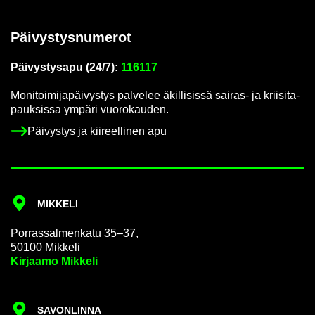
Päi­vys­tys­nu­me­rot
Päi­vys­tys­a­pu (24/7):
116117
Mo­ni­toi­mi­ja­päi­vys­tys pal­ve­lee äkil­li­sis­sä sairas-​ ja krii­si­ta­
pauk­sis­sa ym­pä­ri vuo­ro­kau­den.
Päi­vys­tys ja kii­reel­li­nen apu
MIK­KE­LI
Por­ras­sal­men­ka­tu 35–37,
50100 Mik­ke­li
Kir­jaa­mo Mik­ke­li
SA­VON­LIN­NA