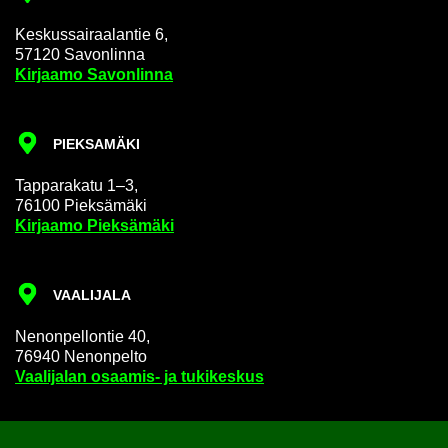
Kes­kus­sai­raa­lan­tie 6,
57120 Sa­von­lin­na
Kir­jaa­mo Sa­von­lin­na
PIEK­SA­MÄ­KI
Tap­pa­ra­ka­tu 1–3,
76100 Piek­sä­mä­ki
Kir­jaa­mo Piek­sä­mä­ki
VAA­LI­JA­LA
Ne­non­pel­lon­tie 40,
76940 Ne­non­pel­to
Vaa­li­ja­lan osaamis-​ ja tu­ki­kes­kus