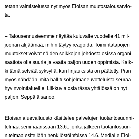
te­taan val­mis­te­lus­sa nyt myös Eloi­san muu­tos­ta­lous­ar­vio­
ta.
– Ta­lous­en­nus­teem­me näyt­tää ku­lu­val­le vuo­del­le 41 mil­
joo­nan ali­jää­mää, mihin täy­tyy rea­goi­da. Toi­min­ta­ta­po­jen
muu­tok­set voi­vat näi­den seik­ko­jen joh­dos­ta osis­sa or­ga­ni­
saa­tio­ta olla suu­ria ja vaa­tia pal­jon uuden op­pi­mis­ta. Kaik­
ki tämä sel­vi­ää syk­syl­lä, kun lin­jauk­sis­ta on pää­tet­ty. Pian
myös näh­dään, mitä hal­li­tus­oh­jel­ma­neu­vot­te­luis­ta seu­raa
hy­vin­voin­tia­lueil­le. Liik­ku­via osia tässä yh­tä­lös­sä on nyt
pal­jon, Sep­pä­lä sanoo.
Eloi­san alue­val­tuus­to kä­sit­te­lee pal­ve­lu­jen tuo­tan­to­suun­ni­
tel­maa se­mi­naa­ris­saan 13.6., jonka jäl­keen tuo­tan­to­suun­
ni­tel­maa esi­tel­lään hen­ki­lös­töin­fois­sa 14.6. Me­dial­le Eloi­