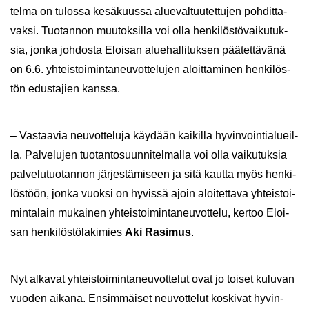
tel­ma on tu­los­sa ke­sä­kuus­sa alue­val­tuu­tet­tu­jen poh­dit­ta­
vak­si. Tuo­tan­non muu­tok­sil­la voi olla hen­ki­lös­tö­vai­ku­tuk­
sia, jonka joh­dos­ta Eloi­san alue­hal­li­tuk­sen pää­tet­tä­vä­nä
on 6.6. yh­teis­toi­min­ta­neu­vot­te­lu­jen aloit­ta­mi­nen hen­ki­lös­
tön edus­ta­jien kans­sa.
– Vas­taa­via neu­vot­te­lu­ja käy­dään kai­kil­la hy­vin­voin­tia­lueil­
la. Pal­ve­lu­jen tuo­tan­to­suun­ni­tel­mal­la voi olla vai­ku­tuk­sia
pal­ve­lu­tuo­tan­non jär­jes­tä­mi­seen ja sitä kaut­ta myös hen­ki­
lös­töön, jonka vuok­si on hy­vis­sä ajoin aloi­tet­ta­va yh­teis­toi­
min­ta­lain mu­kai­nen yh­teis­toi­min­ta­neu­vot­te­lu, ker­too Eloi­
san hen­ki­lös­tö­la­ki­mies
Aki Ra­si­mus
.
Nyt al­ka­vat yh­teis­toi­min­ta­neu­vot­te­lut ovat jo toi­set ku­lu­van
vuo­den ai­ka­na. En­sim­mäi­set neu­vot­te­lut kos­ki­vat hy­vin­