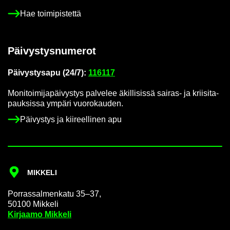
Hae toi­mi­pis­tet­tä
Päi­vys­tys­nu­me­rot
Päi­vys­tys­a­pu (24/7):
116117
Mo­ni­toi­mi­ja­päi­vys­tys pal­ve­lee äkil­li­sis­sä sairas-​ ja krii­si­ta­
pauk­sis­sa ym­pä­ri vuo­ro­kau­den.
Päi­vys­tys ja kii­reel­li­nen apu
MIK­KE­LI
Por­ras­sal­men­ka­tu 35–37,
50100 Mik­ke­li
Kir­jaa­mo Mik­ke­li