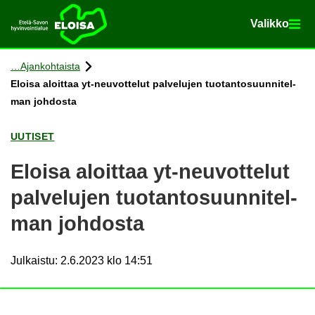
Va­lik­ko
Va­lik­ko
Etusi­vu
Siir­ry si­säl­töön
Ajan­koh­tais­ta
Eloi­sa aloit­taa yt-​neuvottelut pal­ve­lu­jen tuo­tan­to­suun­ni­tel­
man joh­dos­ta
UU­TI­SET
Eloi­sa aloit­taa yt-​neuvottelut
pal­ve­lu­jen tuo­tan­to­suun­ni­tel­
man joh­dos­ta
Julkaistu
:
2.6.2023 klo 14:51