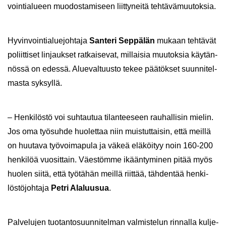
voin­tia­lu­een muo­dos­ta­mi­seen liit­ty­nei­tä teh­tä­vä­muu­tok­sia.
Hy­vin­voin­tia­lue­joh­ta­ja
San­te­ri Sep­pä­län
mu­kaan teh­tä­vät
po­liit­ti­set lin­jauk­set rat­kai­se­vat, mil­lai­sia muu­tok­sia käy­tän­
nös­sä on edes­sä. Alue­val­tuus­to tekee pää­tök­set suun­ni­tel­
mas­ta syk­syl­lä.
– Hen­ki­lös­tö voi suh­tau­tua ti­lan­tee­seen rau­hal­li­sin mie­lin.
Jos oma työ­suh­de huo­let­taa niin muis­tut­tai­sin, että meil­lä
on huu­ta­va työ­voi­ma­pu­la ja väkeä elä­köi­tyy noin 160-200
hen­ki­löä vuo­sit­tain. Väes­töm­me ikään­ty­mi­nen pitää myös
huo­len siitä, että työ­tä­hän meil­lä riit­tää, täh­den­tää hen­ki­
lös­tö­joh­ta­ja
Petri Ala­luusua
.
Pal­ve­lu­jen tuo­tan­to­suun­ni­tel­man val­mis­te­lun rin­nal­la kul­je­