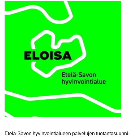
Etelä-​Savon hy­vin­voin­tia­lu­een pal­ve­lu­jen tuo­tan­to­suun­ni­