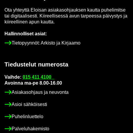
Ota yh­teyt­tä Eloi­san asia­kas­oh­jauk­sen kaut­ta pu­he­li­mit­se
tai di­gi­taa­li­ses­ti. Kii­reel­li­ses­sä avun tar­pees­sa päi­vys­tys ja
kii­reel­li­nen apun kaut­ta.
Hal­lin­nol­li­set asiat:
Tie­to­pyyn­nöt: Ar­kis­to ja Kir­jaa­mo
Tie­dus­te­lut nu­me­ros­ta
Vaih­de:
015 411 4100
Avoin­na ma-pe 8.00-16.00
Asia­kas­oh­jaus ja neu­von­ta
Asioi säh­köi­ses­ti
Pu­he­lin­luet­te­lo
Pal­ve­lu­ha­ke­mis­to