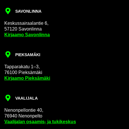
SA­VON­LIN­NA
Kes­kus­sai­raa­lan­tie 6,
57120 Sa­von­lin­na
Kir­jaa­mo Sa­von­lin­na
PIEK­SA­MÄ­KI
Tap­pa­ra­ka­tu 1–3,
76100 Piek­sä­mä­ki
Kir­jaa­mo Piek­sä­mä­ki
VAA­LI­JA­LA
Ne­non­pel­lon­tie 40,
76940 Ne­non­pel­to
Vaa­li­ja­lan osaamis-​ ja tu­ki­kes­kus