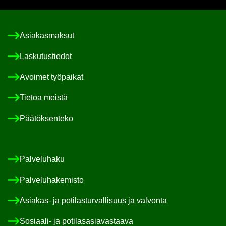
Asia­kas­mak­sut
Las­ku­tus­tie­dot
Avoi­met työ­pai­kat
Tie­toa meis­tä
Pää­tök­sen­te­ko
Pal­ve­lu­ha­ku
Pal­ve­lu­ha­ke­mis­to
Asiakas-​ ja po­ti­las­tur­val­li­suus ja val­von­ta
Sosiaali-​ ja po­ti­las­asia­vas­taa­va