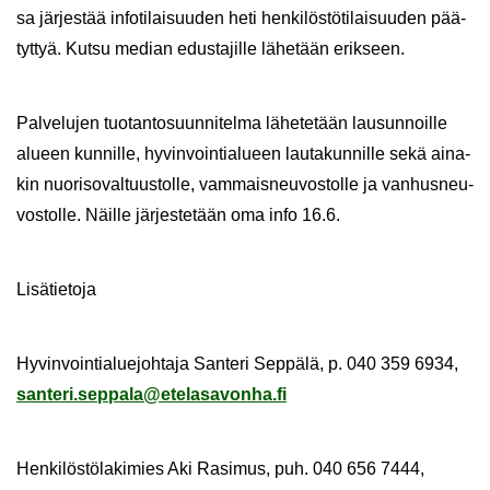
sa jär­jes­tää in­fo­ti­lai­suu­den heti hen­ki­lös­tö­ti­lai­suu­den pää­
tyt­tyä. Kutsu me­dian edus­ta­jil­le lä­he­tään erik­seen.
Pal­ve­lu­jen tuo­tan­to­suun­ni­tel­ma lä­he­te­tään lausun­noil­le
alu­een kun­nil­le, hy­vin­voin­tia­lu­een lau­ta­kun­nil­le sekä ai­na­
kin nuo­ri­so­val­tuus­tol­le, vam­mais­neu­vos­tol­le ja van­hus­neu­
vos­tol­le. Näil­le jär­jes­te­tään oma info 16.6.
Li­sä­tie­to­ja
Hy­vin­voin­tia­lue­joh­ta­ja San­te­ri Sep­pä­lä, p. 040 359 6934,
san­te­ri.sep­pa­la@ete­la­sa­von­ha.fi
Hen­ki­lös­tö­la­ki­mies Aki Ra­si­mus, puh. 040 656 7444,