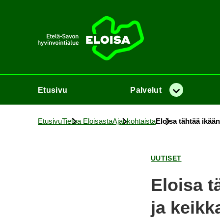
Etusi­vu
Etusi­vu
Pal­ve­lut
Va­lik­ko
Etusi­vu
Tie­toa Eloi­sas­ta
Ajan­koh­tais­ta
Eloi­sa täh­tää ikään
UU­TI­SET
Eloi­sa t
ja keik­k