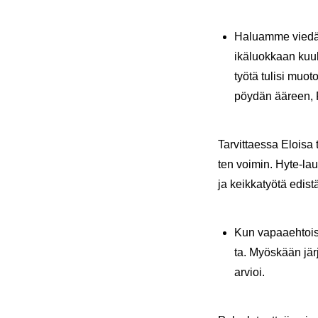
Ha­luam­me viedä t
ikä­luok­kaan kuu­l
työ­tä tu­li­si muo­
pöy­dän ää­reen, 
Tar­vit­taes­sa Eloi­sa 
ten voi­min. Hyte-​lau
ja keik­ka­työ­tä edis­t
Kun va­paa­eh­tois­t
ta. Myös­kään jär­je
ar­vioi.