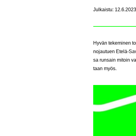
Julkaistu
:
12.6.2023
Hyvän te­ke­mi­nen toi­
no­jau­tuen Etelä-​Sav
sa run­sain mi­toin va­
taan myös.