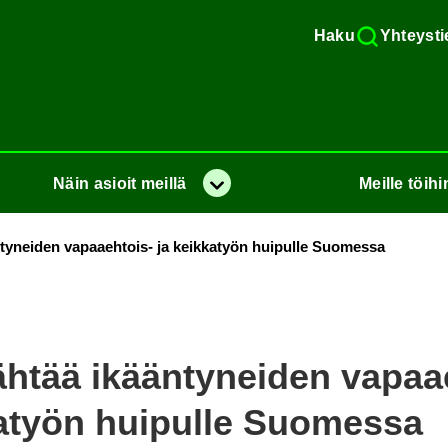
Haku
Yh­teys­ti
Näin
asioit
meil­lä
Meil­le
töi­hi
Va­lik­ko
­ty­nei­den vapaaehtois-​ ja keik­ka­työn hui­pul­le Suo­mes­sa
äh­tää ikään­ty­nei­den vapaa
a­työn hui­pul­le Suo­mes­sa