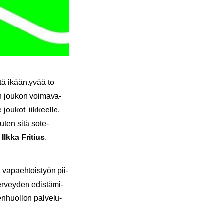
tä ikään­ty­vää toi­
 jou­kon voi­ma­va­
jou­kot liik­keel­le,
uten sitä sote-​
a
Ilkka Fri­tius
.
n va­paeh­tois­työn pii­
er­vey­den edis­tä­mi­
en­huol­lon pal­ve­lu­