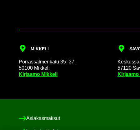
MIK­KE­LI
SA­VO
Por­ras­sal­men­ka­tu 35–37,
Kes­kus­sai­
50100 Mik­ke­li
57120 Sa­v
Kir­jaa­mo Mik­ke­li
Kir­jaa­mo
Asia­kas­mak­sut
Las­ku­tus­tie­dot