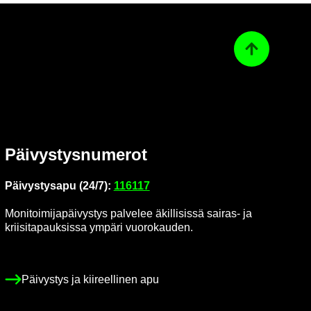
Ta­kai­sin ylös
Päi­vys­tys­nu­me­rot
Päi­vys­tys­a­pu (24/7):
116117
Mo­ni­toi­mi­ja­päi­vys­tys pal­ve­lee äkil­li­sis­sä sairas-​ ja
krii­si­ta­pauk­sis­sa ym­pä­ri vuo­ro­kau­den.
Päi­vys­tys ja kii­reel­li­nen apu