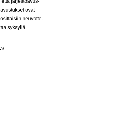
, että jär­jes­tö­avus­
le avus­tuk­set ovat
sit­tai­siin neu­vot­te­
kaa syk­syl­lä.
aa/