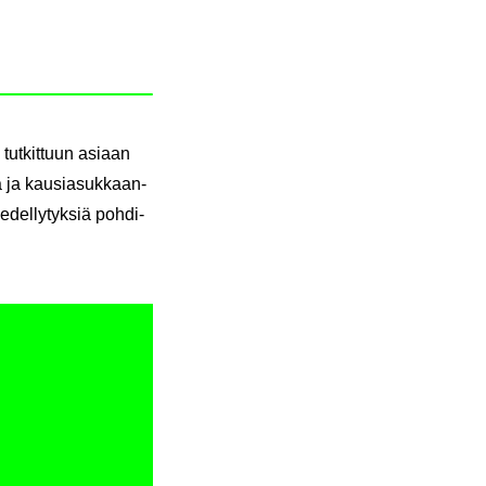
 tut­kit­tuun asi­aan
sa ja kausia­suk­kaan­
edel­ly­tyk­siä poh­di­