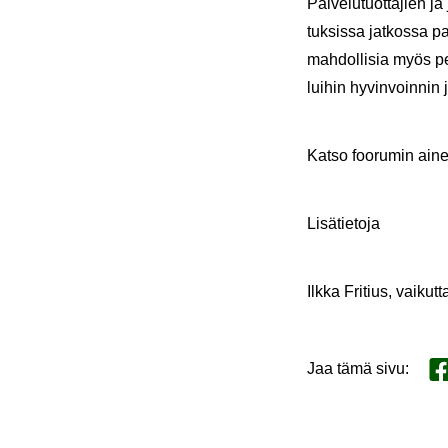
Pal­ve­lu­tuot­ta­jien ja
tuk­sis­sa jat­kos­sa pa
mah­dol­li­sia myös pe­
lui­hin hy­vin­voin­nin
Katso foo­ru­min ai­nei
Li­sä­tie­to­ja
Ilkka Fri­tius, vai­kut­
Jaa tämä sivu
:
Ja