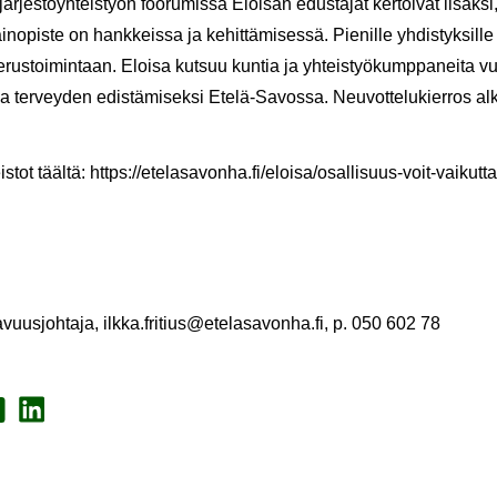
 jär­jes­töyh­teis­työn foo­ru­mis­sa Eloi­san edus­ta­jat ker­toi­vat li­säk­si
in­opis­te on hank­keis­sa ja ke­hit­tä­mi­ses­sä. Pie­nil­le yh­dis­tyk­sil­
rus­toi­min­taan. Eloi­sa kut­suu kun­tia ja yh­teis­työ­kump­pa­nei­ta vuo­
 ja ter­vey­den edis­tä­mi­sek­si Etelä-​Savossa. Neu­vot­te­lu­kier­ros al
s­tot tääl­tä: https://ete­la­sa­von­ha.fi/eloi­sa/osallisuus-​voit-vaikutt
ta­vuus­joh­ta­ja, ilkka.fri­tius@ete­la­sa­von­ha.fi, p. 050 602 78
a Face­book
Jaa Lin­ke­dI­nis­sä