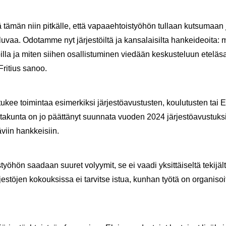
ämän niin pit­käl­le, että va­paa­eh­tois­työ­hön tul­laan kut­su­maan j
u­vaa. Odo­tam­me nyt jär­jes­töil­tä ja kan­sa­lai­sil­ta han­kei­deoi­ta:
toil­la ja miten sii­hen osal­lis­tu­mi­nen vie­dään kes­kus­te­luun ete­lä­sa­
Fri­tius sanoo.
tukee toi­min­taa esi­mer­kik­si jär­jes­tö­avus­tus­ten, kou­lu­tus­ten tai 
takunta on jo päät­tä­nyt suun­na­ta vuo­den 2024 jär­jes­tö­avus­tuk­sia
ä­viin hank­kei­siin.
yö­hön saa­daan suu­ret vo­lyy­mit, se ei vaadi yk­sit­täi­sel­tä te­ki­jäl­tä
s­tö­jen ko­kouk­sis­sa ei tar­vit­se istua, kun­han työtä on or­ga­ni­soi­tu r