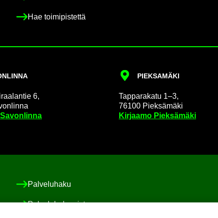
Hae toi­mi­pis­tet­tä
N­LIN­NA
PIEK­SA­MÄ­KI
raa­lan­tie 6,
Tap­pa­ra­ka­tu 1–3,
on­lin­na
76100 Piek­sä­mä­ki
 Sa­von­lin­na
Kir­jaa­mo Piek­sä­mä­ki
Pal­ve­lu­ha­ku
Pal­ve­lu­ha­ke­mis­to