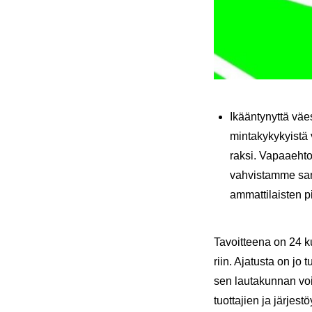
Ikään­ty­nyt­tä väe
min­ta­ky­ky­kyis­
rak­si. Va­paa­eh­t
vah­vis­tam­me sa­
ammattilaisten pii­r
Ta­voit­tee­na on 24 ku
riin. Aja­tus­ta on jo 
sen lau­ta­kun­nan voi­
tuot­ta­jien ja jär­jes­