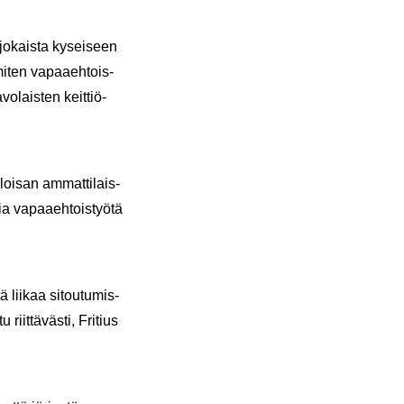
o­kais­ta ky­sei­seen
 miten va­paa­eh­tois­
vo­lais­ten keit­tiö­
Eloi­san am­mat­ti­lais­
 va­paa­eh­tois­työ­tä
 lii­kaa si­tou­tu­mis­
iit­tä­väs­ti, Fri­tius