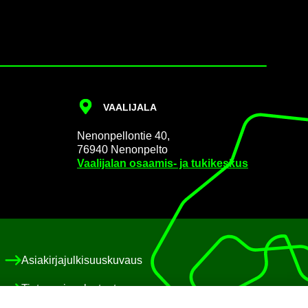
VAA­LI­JA­LA
Ne­non­pel­lon­tie 40,
76940 Ne­non­pel­to
Vaa­li­ja­lan osaamis-​ ja tu­ki­kes­kus
Asia­kir­ja­jul­ki­suus­ku­vaus
Tie­to­suo­ja­se­los­teet