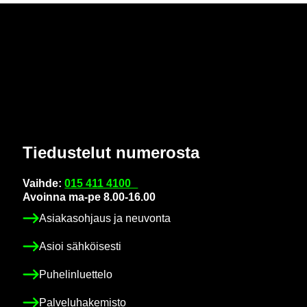
Tie­dus­te­lut nu­me­ros­ta
Vaih­de:
015 411 4100
Avoin­na ma-pe 8.00-16.00
Asia­kas­oh­jaus ja neu­von­ta
Asioi säh­köi­ses­ti
Pu­he­lin­luet­te­lo
Pal­ve­lu­ha­ke­mis­to