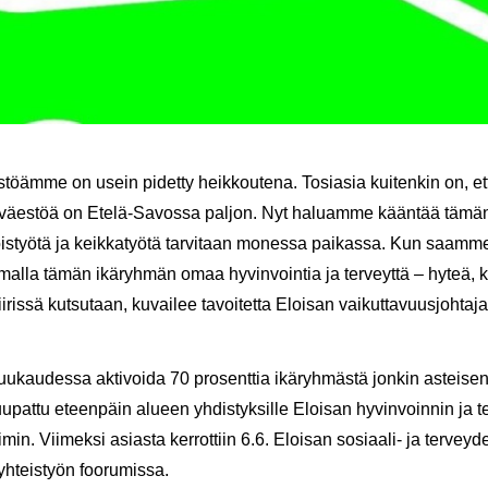
s­töäm­me on usein pi­det­ty heik­kou­te­na. To­sia­sia kui­ten­kin on, et
tä väes­töä on Etelä-​Savossa pal­jon. Nyt ha­luam­me kään­tää tämän
ois­työ­tä ja keik­ka­työ­tä tar­vi­taan mo­nes­sa pai­kas­sa. Kun saam­me 
mal­la tämän ikä­ryh­män omaa hy­vin­voin­tia ja ter­veyt­tä – hyteä, k
is­sä kut­su­taan, ku­vai­lee ta­voi­tet­ta Eloi­san vai­kut­ta­vuus­joh­ta­j
u­kau­des­sa ak­ti­voi­da 70 pro­sent­tia ikä­ryh­mäs­tä jon­kin as­tei­se
tuu­pat­tu eteen­päin alu­een yh­dis­tyk­sil­le Eloi­san hy­vin­voin­nin ja t
min. Vii­mek­si asias­ta ker­rot­tiin 6.6. Eloi­san sosiaali-​ ja ter­vey­d
töyh­teis­työn foo­ru­mis­sa.