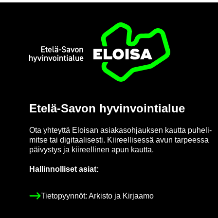
Etusi­vu
Etelä-​Savon hy­vin­voin­tia­lue
Ota yh­teyt­tä Eloi­san asia­kas­oh­jauk­sen kaut­ta pu­he­li­
mit­se tai di­gi­taa­li­ses­ti. Kii­reel­li­ses­sä avun tar­pees­sa
päi­vys­tys ja kii­reel­li­nen apun kaut­ta.
Hal­lin­nol­li­set asiat:
Tie­to­pyyn­nöt: Ar­kis­to ja Kir­jaa­mo