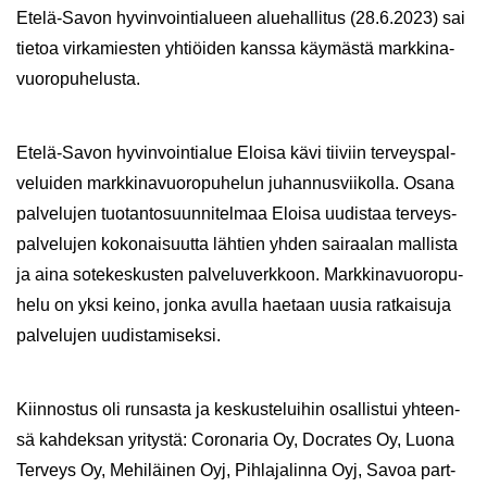
Etelä-​Savon hy­vin­voin­tia­lu­een alue­hal­li­tus (28.6.2023) sai
tie­toa vir­ka­mies­ten yh­tiöi­den kans­sa käy­mäs­tä mark­ki­na­
vuo­ro­pu­he­lus­ta.
Etelä-​Savon hy­vin­voin­tia­lue Eloi­sa kävi tii­viin ter­veys­pal­
ve­lui­den mark­ki­na­vuo­ro­pu­he­lun ju­han­nus­vii­kol­la. Osana
pal­ve­lu­jen tuo­tan­to­suun­ni­tel­maa Eloi­sa uu­dis­taa ter­veys­
pal­ve­lu­jen ko­ko­nai­suut­ta läh­tien yhden sai­raa­lan mal­lis­ta
ja aina so­te­kes­kus­ten pal­ve­lu­verk­koon. Mark­ki­na­vuo­ro­pu­
he­lu on yksi keino, jonka avul­la hae­taan uusia rat­kai­su­ja
pal­ve­lu­jen uu­dis­ta­mi­sek­si.
Kiin­nos­tus oli run­sas­ta ja kes­kus­te­lui­hin osal­lis­tui yh­teen­
sä kah­dek­san yri­tys­tä: Co­ro­na­ria Oy, Doc­ra­tes Oy, Luona
Ter­veys Oy, Me­hi­läi­nen Oyj, Pih­la­ja­lin­na Oyj, Savoa part­