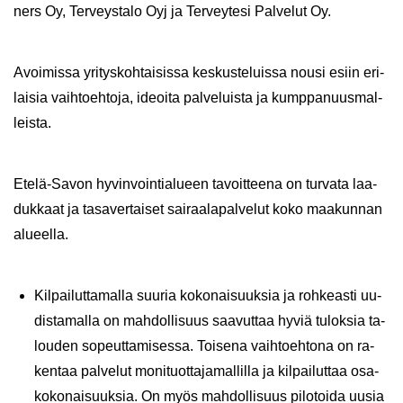
ners Oy, Ter­veys­ta­lo Oyj ja Ter­vey­te­si Pal­ve­lut Oy.
Avoi­mis­sa yri­tys­koh­tai­sis­sa kes­kus­te­luis­sa nousi esiin eri­
lai­sia vaih­toeh­to­ja, ideoi­ta pal­ve­luis­ta ja kump­pa­nuus­mal­
leis­ta.
Etelä-​Savon hy­vin­voin­tia­lu­een ta­voit­tee­na on tur­va­ta laa­
duk­kaat ja ta­sa­ver­tai­set sai­raa­la­pal­ve­lut koko maa­kun­nan
alu­eel­la.
Kil­pai­lut­ta­mal­la suu­ria ko­ko­nai­suuk­sia ja roh­keas­ti uu­
dis­ta­mal­la on mah­dol­li­suus saa­vut­taa hyviä tu­lok­sia ta­
lou­den so­peut­ta­mi­ses­sa. Toi­se­na vaih­toeh­to­na on ra­
ken­taa pal­ve­lut mo­ni­tuot­ta­ja­mal­lil­la ja kil­pai­lut­taa osa­
ko­ko­nai­suuk­sia. On myös mah­dol­li­suus pi­lo­toi­da uusia