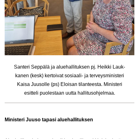
San­te­ri Sep­pä­lä ja alue­hal­li­tuk­sen pj. Heik­ki Lauk­
ka­nen (kesk) ker­toi­vat sosiaali-​ ja ter­veys­mi­nis­te­ri
Kaisa Juusol­le (ps) Eloi­san ti­lan­tees­ta. Mi­nis­te­ri
esit­te­li puo­les­taan uutta hal­li­tus­oh­jel­maa.
Mi­nis­te­ri Juuso ta­pa­si alue­hal­li­tuk­sen