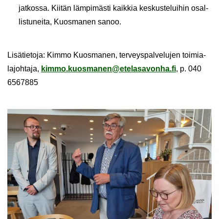
jat­kos­sa. Kii­tän läm­pi­mäs­ti kaik­kia kes­kus­te­lui­hin osal­
lis­tu­nei­ta, Kuos­ma­nen sanoo.
Li­sä­tie­to­ja: Kimmo Kuos­ma­nen, ter­veys­pal­ve­lu­jen toi­mia­
la­joh­ta­ja,
kimmo.kuos­ma­nen@ete­la­sa­von­ha.fi
, p. 040
6567885