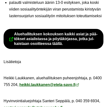
pa­laut­ti val­mis­te­luun äänin 13-0 esi­tyk­sen, joka koski
vii­den so­si­aa­li­työn­te­ki­jän viran pe­rus­ta­mis­ta ki­ris­ty­vän
las­ten­suo­je­lun so­si­aa­li­työn mi­toi­tuk­sen to­teut­ta­mi­sek­si
Alue­hal­li­tuk­sen ko­kouk­sen kaik­ki asiat ja pää­
tök­set asia­lis­tas­sa ja pöy­tä­kir­jas­sa, jotka jul­
Siir­ryt toi­seen pal­ve­luun
kais­taan osoit­tees­sa tääl­lä.
Li­sä­tie­to­ja
Heik­ki Lauk­ka­nen, alue­hal­li­tuk­sen pu­heen­joh­ta­ja, p. 0400
755 204,
heik­ki.lauk­ka­nen@etela-​savo.fi
Hy­vin­voin­tia­lue­joh­ta­ja San­te­ri Sep­pä­lä, p. 040 359 6934,