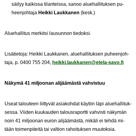
säi­lyy kai­kis­sa ti­lan­teis­sa, sanoo alue­hal­li­tuk­sen pu­
heen­joh­ta­ja
Heik­ki Lauk­ka­nen
(kesk.)
Alue­hal­li­tus mer­kit­si lausun­non tie­dok­si.
Li­sä­tie­to­ja: Heik­ki Lauk­ka­nen, alue­hal­li­tuk­sen pu­heen­joh­
ta­ja, p. 0400 755 204,
heik­ki.lauk­ka­nen@etela-​savo.fi
Nä­ky­mä 41 mil­joo­nan ali­jää­mäs­tä vah­vis­tuu
Useat ta­lou­teen liit­ty­vät asia­koh­dat käy­tiin läpi alue­hal­li­tuk­
ses­sa. Vii­den kuu­kau­den ta­lous­ra­port­ti vah­vis­ti nä­ky­män
noin 41 mil­joo­nan euron ali­jää­mäs­tä, mi­kä­li ei tehdä mi­
tään toi­men­pi­tei­tä tai val­tion ra­hoi­tuk­sen muu­tok­sia.