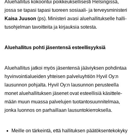
Alue­hal­li­tus ko­koon­tui poik­keuk­sel­li­ses­ti Hel­sin­gis­sä,
jossa se ta­pa­si ta­pa­si tuo­reen sosiaali-​ ja ter­veys­mi­nis­te­ri
Kaisa Juuson
(ps). Mi­nis­te­ri avasi alue­hal­li­tuk­sel­le hal­li­
tus­oh­jel­man ta­voit­tei­ta ja kir­jauk­sia so­tes­ta.
Alue­hal­li­tus pohti jä­sen­ten­sä es­teel­li­syyk­siä
Alue­hal­li­tus jat­koi myös jä­sen­ten­sä jää­viyk­sen poh­din­taa
hy­vin­voin­tia­luei­den yh­tei­sen pal­ve­lu­yh­tiön Hyvil Oy:n
lausun­non poh­jal­ta. Hyvil Oy:n lausun­non pe­rus­teel­la
monet alue­hal­li­tuk­sen jä­se­net ovat es­teel­li­siä kä­sit­te­le­
mään muun muas­sa pal­ve­lu­jen tuo­tan­to­suun­ni­tel­maa,
jonka luon­nos on par­hail­laan lausun­to­kier­rok­sel­la.
Meil­le on tär­kein­tä, että hal­li­tuk­sen pää­tök­sen­te­ko­ky­ky