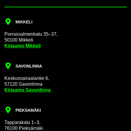
MIK­KE­LI
Por­ras­sal­men­ka­tu 35–37,
50100 Mik­ke­li
Kir­jaa­mo Mik­ke­li
SA­VON­LIN­NA
Kes­kus­sai­raa­lan­tie 6,
57120 Sa­von­lin­na
Kir­jaa­mo Sa­von­lin­na
PIEK­SA­MÄ­KI
Tap­pa­ra­ka­tu 1–3,
76100 Piek­sä­mä­ki