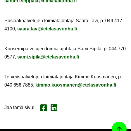
san­te­ri.sep­pa­la@ete­la­sa­von­ha.fi
So­si­aa­li­pal­ve­lu­jen toi­mia­la­joh­ta­ja Saara Tavi, p. 044 417
4100,
saara.tavi@ete­la­sa­von­ha.fi
Kon­ser­ni­pal­ve­lu­jen toi­mia­la­joh­ta­ja Sami Si­pi­lä, p. 044 770
0577,
sami.si­pi­la@ete­la­sa­von­ha.fi
Ter­veys­pal­ve­lu­jen toi­mia­la­joh­ta­ja Kimmo Kuos­ma­nen, p.
040 656 7885,
kimmo.kuos­ma­nen@ete­la­sa­von­ha.fi
Jaa tämä sivu
:
Jaa Face­book
Jaa Lin­ke­dI­nis­sä