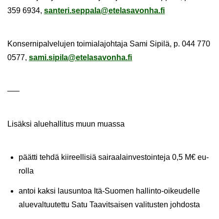
359 6934,
san­te­ri.sep­pa­la@ete­la­sa­von­ha.fi
Kon­ser­ni­pal­ve­lu­jen toi­mia­la­joh­ta­ja Sami Si­pi­lä, p. 044 770
0577,
sami.si­pi­la@ete­la­sa­von­ha.fi
—–
Li­säk­si alue­hal­li­tus muun muas­sa
päät­ti tehdä kii­reel­li­siä sai­raa­lain­ves­toin­te­ja 0,5 M€ eu­
rol­la
antoi kaksi lausun­toa Itä-​Suomen hallinto-​oikeudelle
alue­val­tuu­tet­tu Satu Taa­vit­sai­sen va­li­tus­ten joh­dos­ta