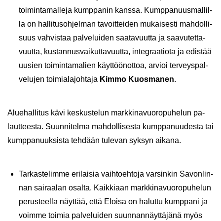
toi­min­ta­mal­le­ja kump­pa­nin kans­sa. Kump­pa­nuus­mal­lil­
la on hal­li­tus­oh­jel­man ta­voit­tei­den mu­kai­ses­ti mah­dol­li­
suus vah­vis­taa pal­ve­lui­den saa­ta­vuut­ta ja saa­vu­tet­ta­
vuut­ta, kus­tan­nus­vai­kut­ta­vuut­ta, in­te­graa­tio­ta ja edis­tää
uusien toi­min­ta­ma­lien käyt­töön­ot­toa, ar­vioi ter­veys­pal­
ve­lu­jen toi­mia­la­joh­ta­ja
Kimmo Kuos­ma­nen
.
Alue­hal­li­tus kävi kes­kus­te­lun mark­ki­na­vuo­ro­pu­he­lun pa­
laut­tees­ta. Suun­ni­tel­ma mah­dol­li­ses­ta kump­pa­nuu­des­ta tai
kump­pa­nuuk­sis­ta teh­dään tu­le­van syk­syn ai­ka­na.
Tar­kas­te­lim­me eri­lai­sia vaih­toeh­to­ja var­sin­kin Sa­von­lin­
nan sai­raa­lan osal­ta. Kaik­ki­aan mark­ki­na­vuo­ro­pu­he­lun
pe­rus­teel­la näyt­tää, että Eloi­sa on ha­lut­tu kump­pa­ni ja
voim­me toi­mia pal­ve­lui­den suun­nan­näyt­tä­jä­nä myös