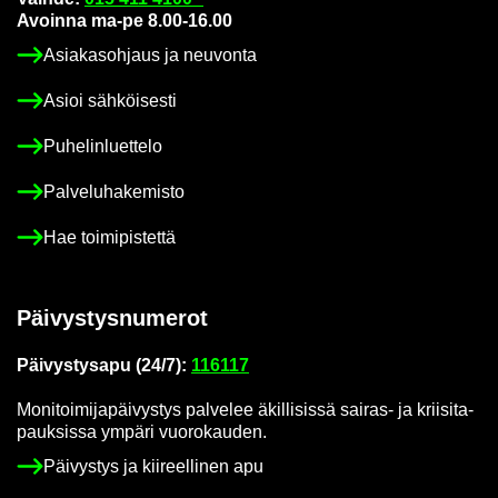
Avoin­na ma-pe 8.00-16.00
Asia­kas­oh­jaus ja neu­von­ta
Asioi säh­köi­ses­ti
Pu­he­lin­luet­te­lo
Pal­ve­lu­ha­ke­mis­to
Hae toi­mi­pis­tet­tä
Päi­vys­tys­nu­me­rot
Päi­vys­tys­a­pu (24/7):
116117
Mo­ni­toi­mi­ja­päi­vys­tys pal­ve­lee äkil­li­sis­sä sairas-​ ja krii­si­ta­
pauk­sis­sa ym­pä­ri vuo­ro­kau­den.
Päi­vys­tys ja kii­reel­li­nen apu