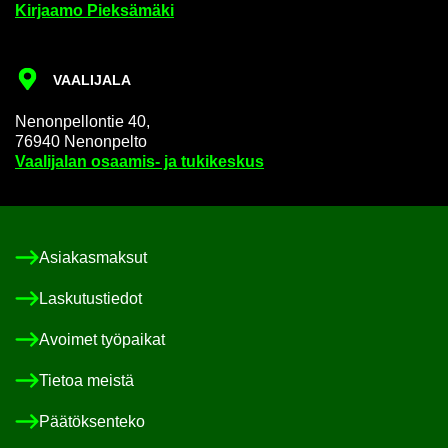
Kir­jaa­mo Piek­sä­mä­ki
VAA­LI­JA­LA
Ne­non­pel­lon­tie 40,
76940 Ne­non­pel­to
Vaa­li­ja­lan osaamis-​ ja tu­ki­kes­kus
Asia­kas­mak­sut
Las­ku­tus­tie­dot
Avoi­met työ­pai­kat
Tie­toa meis­tä
Pää­tök­sen­te­ko