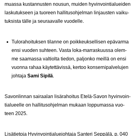
muas­sa kus­tan­nus­ten nousun, mui­den hy­vin­voin­tia­luei­den
las­ku­tuk­seen ja tuo­reen hal­li­tus­oh­jel­man lin­jaus­ten vai­ku­
tuk­sis­ta tälle ja seu­raa­val­le vuo­del­le.
Tu­lo­ra­hoi­tuk­sen ti­lan­ne on poik­keuk­sel­li­sen epä­var­ma
ensi vuo­den suh­teen. Vasta loka-​marraskuussa olem­
me saa­mas­sa val­tiol­ta tie­don, pal­jon­ko meil­lä on ensi
vuon­na rahaa käy­tet­tä­vis­sä, ker­too kon­ser­ni­pal­ve­lu­jen
joh­ta­ja
Sami Si­pi­lä
.
Sa­von­lin­nan sai­raa­lan li­sä­ra­hoi­tus Etelä-​Savon hy­vin­voin­
tia­lu­eel­le on hal­li­tus­oh­jel­man mu­kaan lop­pu­mas­sa vuo­
teen 2025.
Li­sä­tie­to­ja Hy­vin­voin­tia­lue­joh­ta­ja San­te­ri Sep­pä­lä, p. 040