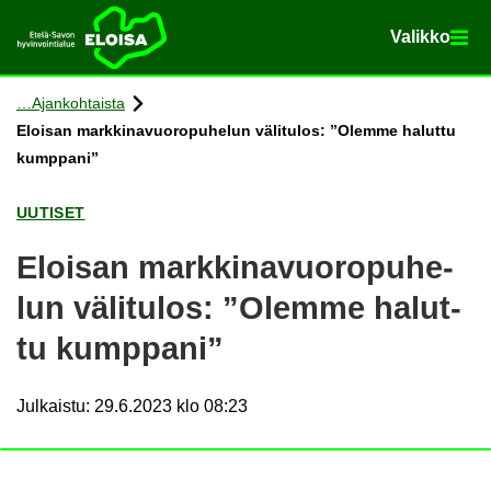
Va­lik­ko
Va­lik­ko
Etusi­vu
Siir­ry si­säl­töön
Ajan­koh­tais­ta
Eloi­san mark­ki­na­vuo­ro­pu­he­lun vä­li­tu­los: ”Olem­me ha­lut­tu
kump­pa­ni”
UU­TI­SET
Eloi­san mark­ki­na­vuo­ro­pu­he­
lun vä­li­tu­los: ”Olem­me ha­lut­
tu kump­pa­ni”
Julkaistu
:
29.6.2023 klo 08:23