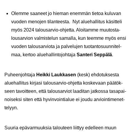
Olem­me saa­neet jo hie­man enem­män tie­toa ku­lu­van
vuo­den me­no­jen ti­lan­tees­ta. Nyt alue­hal­li­tus kä­sit­te­li
myös 2024 talousarvio-​ohjetta. Aloi­tam­me muu­tos­ta­
lous­ar­vion val­mis­te­lun sa­mal­la, kun teem­me myös ensi
vuo­den ta­lous­ar­vio­ta ja pal­ve­lu­jen tuo­tan­to­suun­ni­tel­
maa, ker­too alue­hal­lin­to­joh­ta­ja
San­te­ri Sep­pä­lä
.
Pu­heen­joh­ta­ja
Heik­ki Lauk­ka­sen
(kesk) eh­do­tuk­ses­ta
alue­hal­li­tus kir­ja­si talousarvio-​ohjetta kos­ke­vaan pää­tök­
seen ta­voit­teen, että ta­lous­ar­viot laa­di­tan jat­kos­sa ta­sa­pai­
noi­sek­si siten että hy­vin­voin­tia­lue ei joudu ar­vioin­ti­me­net­
te­lyyn.
Suu­ria epä­var­muuk­sia ta­lou­teen liit­tyy edel­leen muun