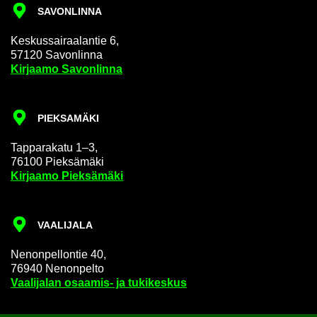
SA­VON­LIN­NA
Kes­kus­sai­raa­lan­tie 6,
57120 Sa­von­lin­na
Kir­jaa­mo Sa­von­lin­na
PIEK­SA­MÄ­KI
Tap­pa­ra­ka­tu 1–3,
76100 Piek­sä­mä­ki
Kir­jaa­mo Piek­sä­mä­ki
VAA­LI­JA­LA
Ne­non­pel­lon­tie 40,
76940 Ne­non­pel­to
Vaa­li­ja­lan osaamis-​ ja tu­ki­kes­kus