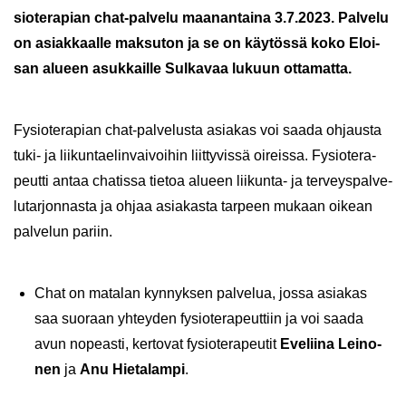
sio­te­ra­pian chat-​palvelu maa­nan­tai­na 3.7.2023.
Pal­ve­lu
on asiak­kaal­le mak­su­ton ja se on käy­tös­sä koko Eloi­
san alu­een asuk­kail­le Sul­ka­vaa lu­kuun ot­ta­mat­ta.
Fy­sio­te­ra­pian chat-​palvelusta asia­kas voi saada oh­jaus­ta
tuki- ja lii­kun­tae­lin­vai­voi­hin liit­ty­vis­sä oi­reis­sa. Fy­sio­te­ra­
peut­ti antaa cha­tis­sa tie­toa alu­een liikunta-​ ja ter­veys­pal­ve­
lu­tar­jon­nas­ta ja ohjaa asia­kas­ta tar­peen mu­kaan oi­kean
pal­ve­lun pa­riin.
Chat on ma­ta­lan kyn­nyk­sen pal­ve­lua, jossa asia­kas
saa suo­raan yh­tey­den fy­sio­te­ra­peut­tiin ja voi saada
avun no­peas­ti, ker­to­vat fy­sio­te­ra­peu­tit
Eve­lii­na Lei­no­
nen
ja
Anu Hie­ta­lam­pi
.