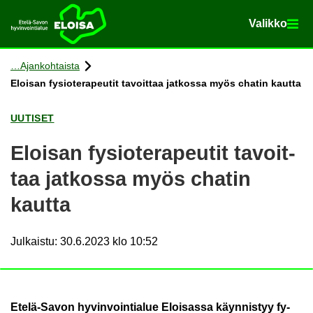
Va­lik­ko
Va­lik­ko
Etusi­vu
Siir­ry si­säl­töön
Ajan­koh­tais­ta
Eloi­san fy­sio­te­ra­peu­tit ta­voit­taa jat­kos­sa myös cha­tin kaut­ta
UU­TI­SET
Eloi­san fy­sio­te­ra­peu­tit ta­voit­
taa jat­kos­sa myös cha­tin
kaut­ta
Julkaistu
:
30.6.2023 klo 10:52
Etelä-​Savon hy­vin­voin­tia­lue Eloi­sas­sa käyn­nis­tyy fy­