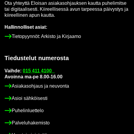
Ota yh­teyt­tä Eloi­san asia­kas­oh­jauk­sen kaut­ta pu­he­li­mit­se
tai di­gi­taa­li­ses­ti. Kii­reel­li­ses­sä avun tar­pees­sa päi­vys­tys ja
kii­reel­li­nen apun kaut­ta.
Hal­lin­nol­li­set asiat:
Tie­to­pyyn­nöt: Ar­kis­to ja Kir­jaa­mo
Tie­dus­te­lut nu­me­ros­ta
Vaih­de:
015 411 4100
Avoin­na ma-pe 8.00-16.00
Asia­kas­oh­jaus ja neu­von­ta
Asioi säh­köi­ses­ti
Pu­he­lin­luet­te­lo
Pal­ve­lu­ha­ke­mis­to