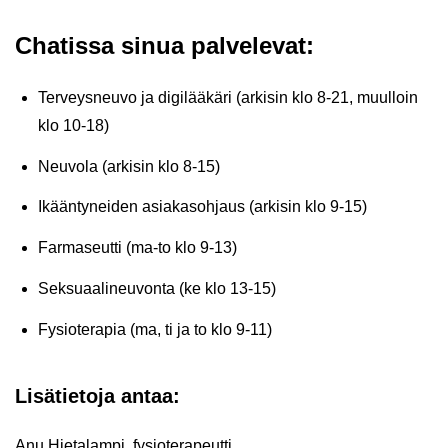
Cha­tis­sa sinua pal­ve­le­vat:
Ter­veys­neu­vo ja di­gi­lää­kä­ri (ar­ki­sin klo 8-21, muul­loin
klo 10-18)
Neu­vo­la (ar­ki­sin klo 8-15)
Ikään­ty­nei­den asia­kas­oh­jaus (ar­ki­sin klo 9-15)
Far­ma­seut­ti (ma-to klo 9-13)
Sek­su­aa­li­neu­von­ta (ke klo 13-15)
Fy­sio­te­ra­pia (ma, ti ja to klo 9-11)
Li­sä­tie­to­ja antaa:
Anu Hie­ta­lam­pi, fy­sio­te­ra­peut­ti,