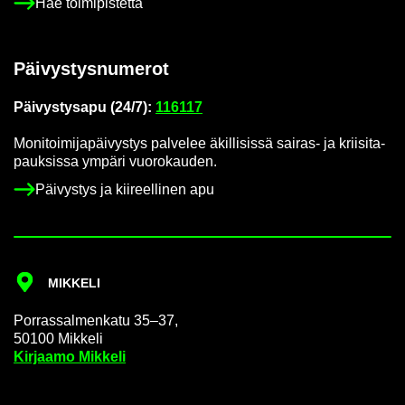
Hae toi­mi­pis­tet­tä
Päi­vys­tys­nu­me­rot
Päi­vys­tys­a­pu (24/7):
116117
Mo­ni­toi­mi­ja­päi­vys­tys pal­ve­lee äkil­li­sis­sä sairas-​ ja krii­si­ta­
pauk­sis­sa ym­pä­ri vuo­ro­kau­den.
Päi­vys­tys ja kii­reel­li­nen apu
MIK­KE­LI
Por­ras­sal­men­ka­tu 35–37,
50100 Mik­ke­li
Kir­jaa­mo Mik­ke­li