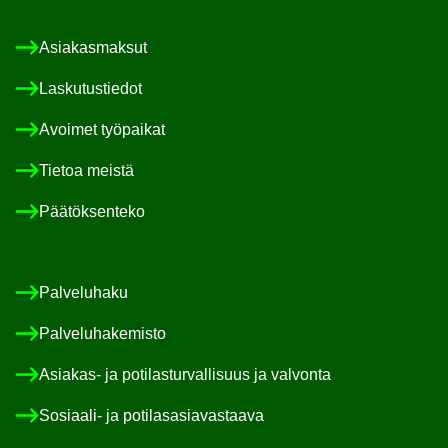
Asia­kas­mak­sut
Las­ku­tus­tie­dot
Avoi­met työ­pai­kat
Tie­toa meis­tä
Pää­tök­sen­te­ko
Pal­ve­lu­ha­ku
Pal­ve­lu­ha­ke­mis­to
Asiakas-​ ja po­ti­las­tur­val­li­suus ja val­von­ta
Sosiaali-​ ja po­ti­las­asia­vas­taa­va