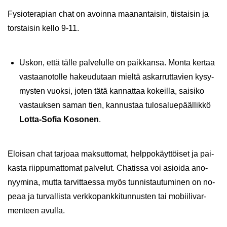
Fy­sio­te­ra­pian chat on avoin­na maa­nan­tai­sin, tiis­tai­sin ja
tors­tai­sin kello 9-11.
Uskon, että tälle pal­ve­lul­le on paik­kan­sa. Monta ker­taa
vas­taa­no­tol­le ha­keu­du­taan miel­tä as­kar­rut­ta­vien ky­sy­
mys­ten vuok­si, joten tätä kan­nat­taa ko­keil­la, sai­si­ko
vas­tauk­sen saman tien, kan­nus­taa tu­los­a­lue­pääl­lik­kö
Lotta-​Sofia Ko­so­nen
.
Eloi­san chat tar­jo­aa mak­sut­to­mat, help­po­käyt­töi­set ja pai­
kas­ta riip­pu­mat­to­mat pal­ve­lut. Cha­tis­sa voi asioi­da ano­
nyy­mi­na, mutta tar­vit­taes­sa myös tun­nis­tau­tu­mi­nen on no­
pe­aa ja tur­val­lis­ta verk­ko­pank­ki­tun­nus­ten tai mo­bii­li­var­
men­teen avul­la.