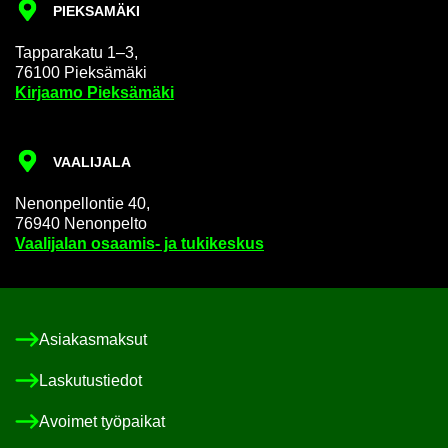
PIEK­SA­MÄ­KI
Tap­pa­ra­ka­tu 1–3,
76100 Piek­sä­mä­ki
Kir­jaa­mo Piek­sä­mä­ki
VAA­LI­JA­LA
Ne­non­pel­lon­tie 40,
76940 Ne­non­pel­to
Vaa­li­ja­lan osaamis-​ ja tu­ki­kes­kus
Asia­kas­mak­sut
Las­ku­tus­tie­dot
Avoi­met työ­pai­kat