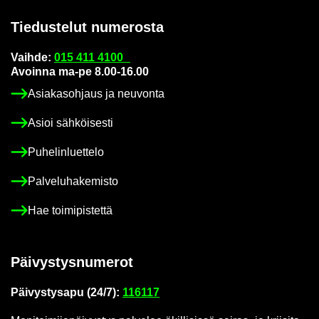
Tie­dus­te­lut nu­me­ros­ta
Vaih­de:
015 411 4100
Avoin­na ma-pe 8.00-16.00
Asia­kas­oh­jaus ja neu­von­ta
Asioi säh­köi­ses­ti
Pu­he­lin­luet­te­lo
Pal­ve­lu­ha­ke­mis­to
Hae toi­mi­pis­tet­tä
Päi­vys­tys­nu­me­rot
Päi­vys­tys­a­pu (24/7):
116117