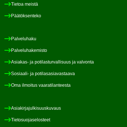
Tie­toa meis­tä
Pää­tök­sen­te­ko
Pal­ve­lu­ha­ku
Pal­ve­lu­ha­ke­mis­to
Asiakas-​ ja po­ti­las­tur­val­li­suus ja val­von­ta
Sosiaali-​ ja po­ti­las­asia­vas­taa­va
Oma il­moi­tus vaa­ra­ti­lan­tees­ta
Asia­kir­ja­jul­ki­suus­ku­vaus
Tie­to­suo­ja­se­los­teet