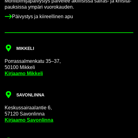
Mo­ni­toi­mi­ja­päi­vys­tys pal­ve­lee äkil­li­sis­sä sairas-​ ja krii­si­ta­
pauk­sis­sa ym­pä­ri vuo­ro­kau­den.
Päi­vys­tys ja kii­reel­li­nen apu
MIK­KE­LI
Por­ras­sal­men­ka­tu 35–37,
50100 Mik­ke­li
Kir­jaa­mo Mik­ke­li
SA­VON­LIN­NA
Kes­kus­sai­raa­lan­tie 6,
57120 Sa­von­lin­na
Kir­jaa­mo Sa­von­lin­na