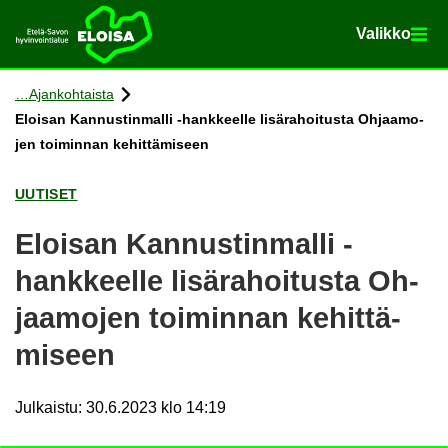
Va­lik­ko
Va­lik­ko
Etusi­vu
Siir­ry si­säl­töön
Ajan­koh­tais­ta
Eloi­san Kan­nus­tin­mal­li -​hankkeelle li­sä­ra­hoi­tus­ta Oh­jaa­mo­
jen toi­min­nan ke­hit­tä­mi­seen
UU­TI­SET
Eloi­san Kan­nus­tin­mal­li -​
hankkeelle li­sä­ra­hoi­tus­ta Oh­
jaa­mo­jen toi­min­nan ke­hit­tä­
mi­seen
Julkaistu
:
30.6.2023 klo 14:19