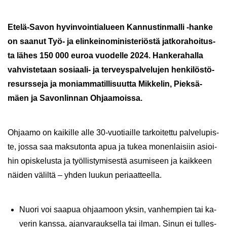
Etelä-​Savon hy­vin­voin­tia­lu­een Kan­nus­tin­mal­li -​hanke
on saa­nut Työ- ja elin­kei­no­mi­nis­te­riös­tä jat­ko­ra­hoi­tus­
ta lähes 150 000 euroa vuo­del­le 2024.
Han­ke­ra­hal­la
vah­vis­te­taan sosiaali-​ ja ter­veys­pal­ve­lu­jen hen­ki­lös­tö­
re­surs­se­ja ja mo­niam­ma­til­li­suut­ta Mik­ke­lin, Piek­sä­
mäen ja Sa­von­lin­nan Oh­jaa­mois­sa.
Oh­jaa­mo on kai­kil­le alle 30-​vuotiaille tar­koi­tet­tu pal­ve­lu­pis­
te, jossa saa mak­su­ton­ta apua ja tukea mo­nen­lai­siin asioi­
hin opis­ke­lus­ta ja työl­lis­ty­mi­ses­tä asu­mi­seen ja kaik­keen
näi­den vä­lil­tä – yhden luu­kun pe­ri­aat­teel­la.
Nuori voi saa­pua oh­jaa­moon yksin, van­hem­pien tai ka­
ve­rin kans­sa, ajan­va­rauk­sel­la tai ilman. Sinun ei tul­les­