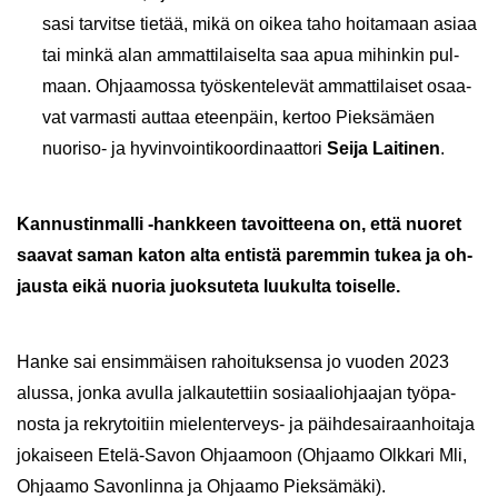
sa­si tar­vit­se tie­tää, mikä on oikea taho hoi­ta­maan asiaa
tai minkä alan am­mat­ti­lai­sel­ta saa apua mi­hin­kin pul­
maan. Oh­jaa­mos­sa työs­ken­te­le­vät am­mat­ti­lai­set osaa­
vat var­mas­ti aut­taa eteen­päin, ker­too Piek­sä­mäen
nuoriso-​ ja hy­vin­voin­ti­koor­di­naat­to­ri
Seija Lai­ti­nen
.
Kan­nus­tin­mal­li -​hankkeen ta­voit­tee­na on, että nuo­ret
saa­vat saman katon alta en­tis­tä pa­rem­min tukea ja oh­
jaus­ta eikä nuo­ria juok­su­te­ta luu­kul­ta toi­sel­le.
Hanke sai en­sim­mäi­sen ra­hoi­tuk­sen­sa jo vuo­den 2023
alus­sa, jonka avul­la jal­kau­tet­tiin so­si­aa­lioh­jaa­jan työ­pa­
nos­ta ja rek­ry­toi­tiin mielenterveys-​ ja päih­de­sai­raan­hoi­ta­ja
jo­kai­seen Etelä-​Savon Oh­jaa­moon (Oh­jaa­mo Olk­ka­ri Mli,
Oh­jaa­mo Sa­von­lin­na ja Oh­jaa­mo Piek­sä­mä­ki).