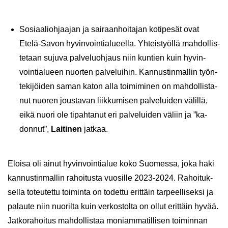
So­si­aa­lioh­jaa­jan ja sai­raan­hoi­ta­jan ko­ti­pe­sät ovat
Etelä-​Savon hy­vin­voin­tia­lu­eel­la. Yh­teis­työl­lä mah­dol­lis­
te­taan su­ju­va pal­ve­luoh­jaus niin kun­tien kuin hy­vin­
voin­tia­lu­een nuor­ten pal­ve­lui­hin. Kan­nus­tin­mal­lin työn­
te­ki­jöi­den saman katon alla toi­mi­mi­nen on mah­dol­lis­ta­
nut nuo­ren jous­ta­van liik­ku­mi­sen pal­ve­lui­den vä­lil­lä,
eikä nuori ole ti­pah­ta­nut eri pal­ve­lui­den vä­liin ja ”ka­
don­nut”,
Lai­ti­nen
jat­kaa.
Eloi­sa oli ainut hy­vin­voin­tia­lue koko Suo­mes­sa, joka haki
kan­nus­tin­mal­lin ra­hoi­tus­ta vuo­sil­le 2023-2024. Ra­hoi­tuk­
sel­la to­teu­tet­tu toi­min­ta on to­det­tu erit­täin tar­peel­li­sek­si ja
pa­lau­te niin nuo­ril­ta kuin ver­kos­tol­ta on ollut erit­täin hyvää.
Jat­ko­ra­hoi­tus mah­dol­lis­taa mo­niam­ma­til­li­sen toi­min­nan