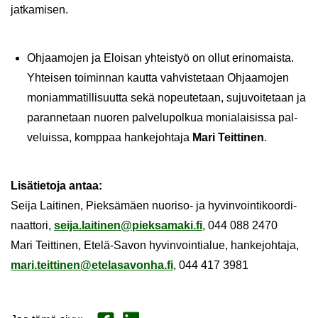
jat­ka­mi­sen.
Oh­jaa­mo­jen ja Eloi­san yh­teis­työ on ollut erin­omais­ta.
Yh­tei­sen toi­min­nan kaut­ta vah­vis­te­taan Oh­jaa­mo­jen
mo­niam­ma­til­li­suut­ta sekä no­peu­te­taan, su­ju­voi­te­taan ja
pa­ran­ne­taan nuo­ren pal­ve­lu­pol­kua mo­nia­lai­sis­sa pal­
ve­luis­sa, komp­paa han­ke­joh­ta­ja
Mari Teit­ti­nen
.
Li­sä­tie­to­ja antaa:
Seija Lai­ti­nen, Piek­sä­mäen nuoriso-​ ja hy­vin­voin­ti­koor­di­
naat­to­ri,
seija.lai­ti­nen@piek­sa­ma­ki.fi
, 044 088 2470
Mari Teit­ti­nen, Etelä-​Savon hy­vin­voin­tia­lue, han­ke­joh­ta­ja,
mari.teit­ti­nen@ete­la­sa­von­ha.fi
, 044 417 3981