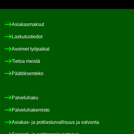
Asia­kas­mak­sut
Las­ku­tus­tie­dot
Avoi­met työ­pai­kat
Tie­toa meis­tä
Pää­tök­sen­te­ko
Pal­ve­lu­ha­ku
Pal­ve­lu­ha­ke­mis­to
Asiakas-​ ja po­ti­las­tur­val­li­suus ja val­von­ta