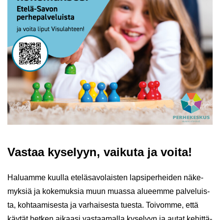
Vas­taa ky­se­lyyn, vai­ku­ta ja voita!
Ha­luam­me kuul­la ete­lä­sa­vo­lais­ten lap­si­per­hei­den nä­ke­
myk­siä ja ko­ke­muk­sia muun muas­sa alu­eem­me pal­ve­luis­
ta, koh­taa­mi­ses­ta ja var­hai­ses­ta tues­ta. Toi­vom­me, että
käy­tät het­ken ai­kaa­si vas­taa­mal­la ky­se­lyyn ja autat ke­hit­tä­