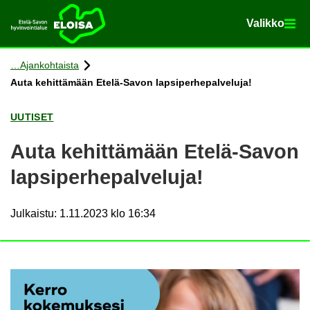
Va­lik­ko
Va­lik­ko
Etusi­vu
Siir­ry si­säl­töön
Ajan­koh­tais­ta
Auta ke­hit­tä­mään Etelä-​Savon lap­si­per­he­pal­ve­lu­ja!
UU­TI­SET
Auta ke­hit­tä­mään Etelä-​Savon
lap­si­per­he­pal­ve­lu­ja!
Julkaistu
:
1.11.2023 klo 16:34