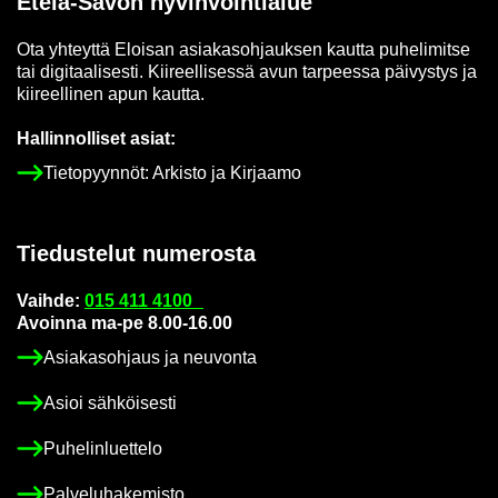
Etelä-​Savon hy­vin­voin­tia­lue
Ota yh­teyt­tä Eloi­san asia­kas­oh­jauk­sen kaut­ta pu­he­li­mit­se
tai di­gi­taa­li­ses­ti. Kii­reel­li­ses­sä avun tar­pees­sa päi­vys­tys ja
kii­reel­li­nen apun kaut­ta.
Hal­lin­nol­li­set asiat:
Tie­to­pyyn­nöt: Ar­kis­to ja Kir­jaa­mo
Tie­dus­te­lut nu­me­ros­ta
Vaih­de:
015 411 4100
Avoin­na ma-pe 8.00-16.00
Asia­kas­oh­jaus ja neu­von­ta
Asioi säh­köi­ses­ti
Pu­he­lin­luet­te­lo
Pal­ve­lu­ha­ke­mis­to