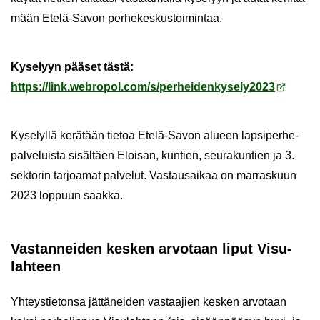
mään Etelä-​Savon per­he­kes­kus­toi­min­taa.
Ky­se­lyyn pää­set tästä:
https://link.webropol.com/s/per­hei­den­ky­se­ly2023
Ky­se­lyl­lä ke­rä­tään tie­toa Etelä-​Savon alu­een lap­si­per­he­
pal­ve­luis­ta si­säl­täen Eloi­san, kun­tien, seu­ra­kun­tien ja 3.
sek­to­rin tar­joa­mat pal­ve­lut. Vas­tausai­kaa on mar­ras­kuun
2023 lop­puun saak­ka.
Vas­tan­nei­den kes­ken ar­vo­taan liput Vi­su­
lah­teen
Yh­teys­tie­ton­sa jät­tä­nei­den vas­taa­jien kes­ken ar­vo­taan