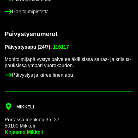
Hae toi­mi­pis­tet­tä
Päi­vys­tys­nu­me­rot
Päi­vys­tys­a­pu (24/7):
116117
Mo­ni­toi­mi­ja­päi­vys­tys pal­ve­lee äkil­li­sis­sä sairas-​ ja krii­si­ta­
pauk­sis­sa ym­pä­ri vuo­ro­kau­den.
Päi­vys­tys ja kii­reel­li­nen apu
MIK­KE­LI
Por­ras­sal­men­ka­tu 35–37,
50100 Mik­ke­li
Kir­jaa­mo Mik­ke­li