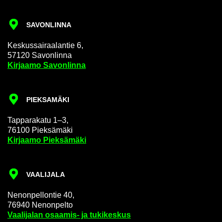
SA­VON­LIN­NA
Kes­kus­sai­raa­lan­tie 6,
57120 Sa­von­lin­na
Kir­jaa­mo Sa­von­lin­na
PIEK­SA­MÄ­KI
Tap­pa­ra­ka­tu 1–3,
76100 Piek­sä­mä­ki
Kir­jaa­mo Piek­sä­mä­ki
VAA­LI­JA­LA
Ne­non­pel­lon­tie 40,
76940 Ne­non­pel­to
Vaa­li­ja­lan osaamis-​ ja tu­ki­kes­kus