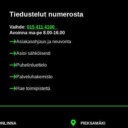
Tie­dus­te­lut nu­me­ros­ta
Vaih­de:
015 411 4100
Avoin­na ma-pe 8.00-16.00
Asia­kas­oh­jaus ja neu­von­ta
Asioi säh­köi­ses­ti
Pu­he­lin­luet­te­lo
Pal­ve­lu­ha­ke­mis­to
Hae toi­mi­pis­tet­tä
N­LIN­NA
PIEK­SA­MÄ­KI