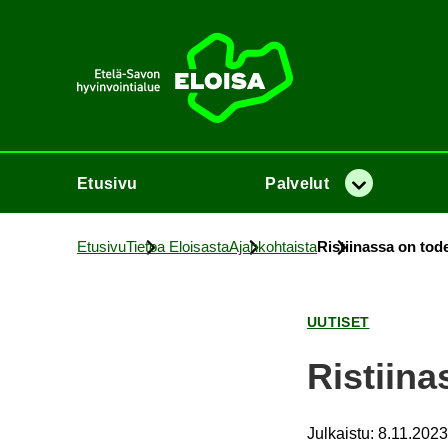
Etusi­vu
Etusi­vu
Pal­ve­lut
Va­lik­ko
Etusi­vu
Tie­toa Eloi­sas­ta
Ajan­koh­tais­ta
Ris­tii­nas­sa on to­de
UU­TI­SET
Ris­tii­na
Julkaistu
:
8.11.2023