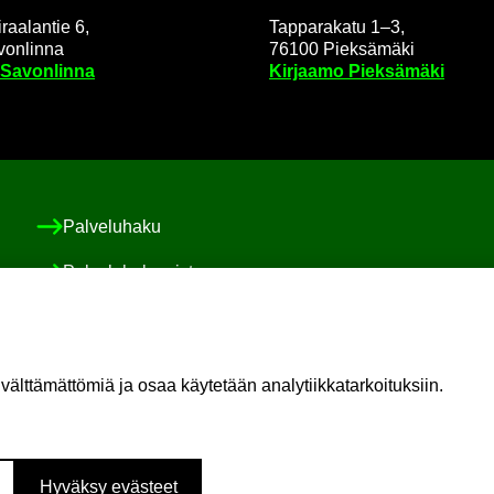
raa­lan­tie 6,
Tap­pa­ra­ka­tu 1–3,
on­lin­na
76100 Piek­sä­mä­ki
 Sa­von­lin­na
Kir­jaa­mo Piek­sä­mä­ki
Pal­ve­lu­ha­ku
Pal­ve­lu­ha­ke­mis­to
Asiakas-​ ja po­ti­las­tur­val­li­suus ja val­von­ta
Sosiaali-​ ja po­ti­las­asia­vas­taa­va
t­tä­mät­tö­miä ja osaa käy­te­tään ana­ly­tiik­ka­tar­koi­tuk­siin.
Oma il­moi­tus vaa­ra­ti­lan­tees­ta
Hy­väk­sy eväs­teet
Lin­ke­dIn
You­Tu­be