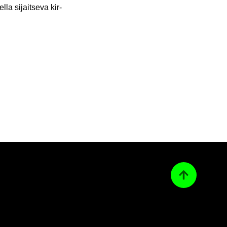
­la si­jait­se­va kir­
Ta­kai­sin ylös