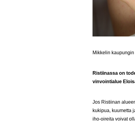
Mik­ke­lin kau­pun­gin
Ris­tii­nas­sa on to­de
vin­voin­tia­lue Eloi­
Jos Ris­tii­nan alu­ee
ku­ki­pua, kuu­met­ta ja
iho-​oireita voi­vat oll