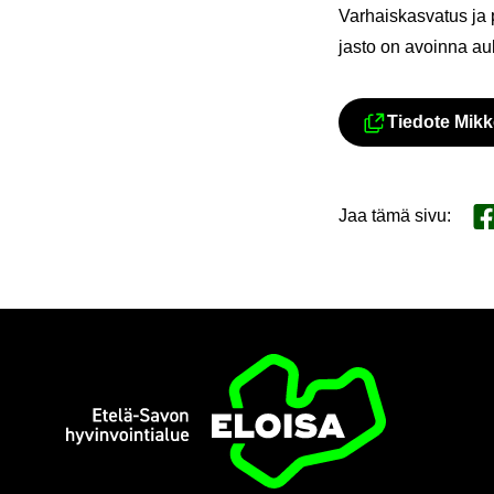
Var­hais­kas­va­tus ja p
jas­to on avoin­na au­k
Tie­do­te Mik­k
Jaa tämä sivu
:
Ja
Etusi­vu