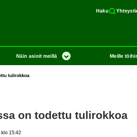
Haku
Yh­teys­ti
Näin
asioit
meil­lä
Meil­le
töi­hi
Va­lik­ko
t­tu tu­li­rok­koa
s­sa on to­det­tu tu­li­rok­koa
 klo 15:42