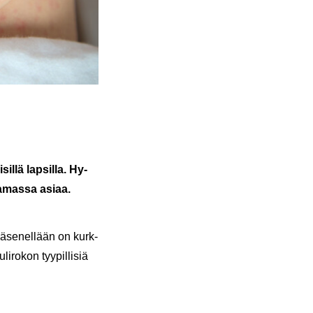
sil­lä lap­sil­la. Hy­
ta­mas­sa asiaa.
jä­se­nel­lään on kurk­
­ro­kon tyy­pil­li­siä