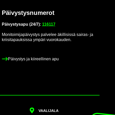
Päi­vys­tys­nu­me­rot
Päi­vys­tys­a­pu (24/7):
116117
Mo­ni­toi­mi­ja­päi­vys­tys pal­ve­lee äkil­li­sis­sä sairas-​ ja
krii­si­ta­pauk­sis­sa ym­pä­ri vuo­ro­kau­den.
Päi­vys­tys ja kii­reel­li­nen apu
VAA­LI­JA­LA