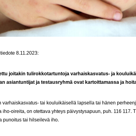
 tie­do­te 8.11.2023:
t­tu joi­ta­kin tu­li­rok­ko­tar­tun­to­ja varhaiskasvatus-​ ja kou­lui­käi­
san asian­tun­ti­jat ja tes­taus­ryh­mä ovat kar­toit­ta­mas­sa ja hoi­
n varhaiskasvatus-​ tai kou­lui­käi­sel­lä lap­sel­la tai hänen per­heen­
 iho-​oireita, on otet­ta­va yh­teys päi­vys­tys­a­puun, puh. 116 117. Tu­li
a pu­noi­tus tai hil­sei­le­vä iho.