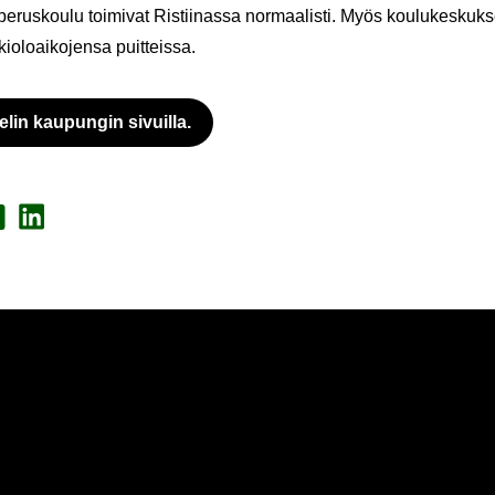
e­rus­kou­lu toi­mi­vat Ris­tii­nas­sa nor­maa­lis­ti. Myös kou­lu­kes­kuk­sel
io­loai­ko­jen­sa puit­teis­sa.
e­lin kau­pun­gin si­vuil­la.
Ul­koi­nen pal­ve­lu avau­tuu uu­del­le vä­li­leh­del­le
a Face­book
Jaa Lin­ke­dI­nis­sä