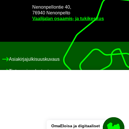
Ne­non­pel­lon­tie 40,
76940 Ne­non­pel­to
Vaa­li­ja­lan osaamis-​ ja tu­ki­kes­kus
Asia­kir­ja­jul­ki­suus­ku­vaus
Tie­to­suo­ja­se­los­teet
Eväs­te­käy­tän­nöt
Saa­vu­tet­ta­vuus­se­los­te
Pa­lau­te
OmaE­loi­sa ja di­gi­taa­li­set