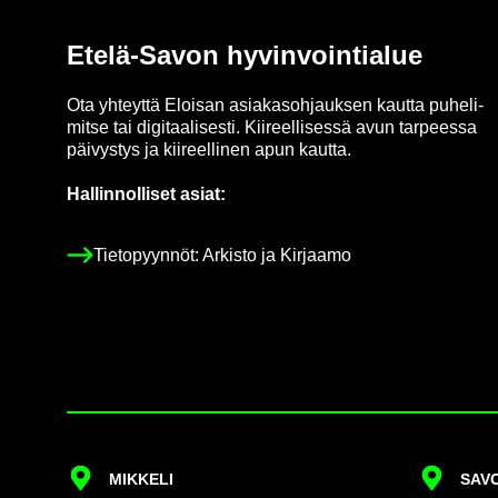
Etelä-​Savon hy­vin­voin­tia­lue
Ota yh­teyt­tä Eloi­san asia­kas­oh­jauk­sen kaut­ta pu­he­li­
mit­se tai di­gi­taa­li­ses­ti. Kii­reel­li­ses­sä avun tar­pees­sa
päi­vys­tys ja kii­reel­li­nen apun kaut­ta.
Hal­lin­nol­li­set asiat:
Tie­to­pyyn­nöt: Ar­kis­to ja Kir­jaa­mo
MIK­KE­LI
SA­VO