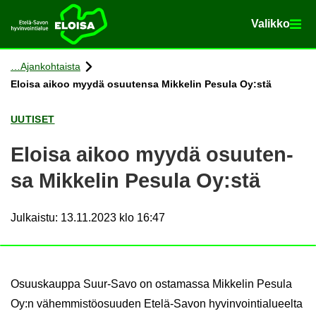
Va­lik­ko
Va­lik­ko
Etusi­vu
Siir­ry si­säl­töön
Ajan­koh­tais­ta
Eloi­sa aikoo myydä osuu­ten­sa Mik­ke­lin Pe­su­la Oy:stä
UU­TI­SET
Eloi­sa aikoo myydä osuu­ten­
sa Mik­ke­lin Pe­su­la Oy:stä
Julkaistu
:
13.11.2023 klo 16:47
Osuus­kaup­pa Suur-​Savo on os­ta­mas­sa Mik­ke­lin Pe­su­la
Oy:n vä­hem­mis­tö­osuu­den Etelä-​Savon hy­vin­voin­tia­lu­eel­ta