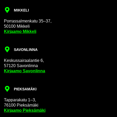
MIK­KE­LI
Por­ras­sal­men­ka­tu 35–37,
50100 Mik­ke­li
Kir­jaa­mo Mik­ke­li
SA­VON­LIN­NA
Kes­kus­sai­raa­lan­tie 6,
57120 Sa­von­lin­na
Kir­jaa­mo Sa­von­lin­na
PIEK­SA­MÄ­KI
Tap­pa­ra­ka­tu 1–3,
76100 Piek­sä­mä­ki
Kir­jaa­mo Piek­sä­mä­ki