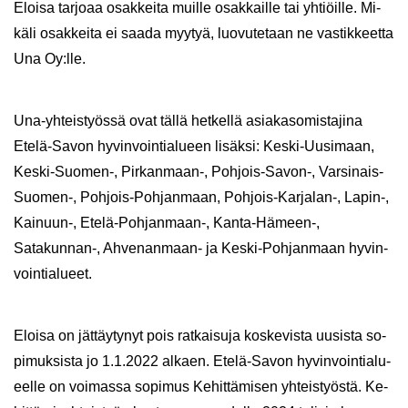
Eloi­sa tar­jo­aa osak­kei­ta muil­le osak­kail­le tai yh­tiöil­le. Mi­
kä­li osak­kei­ta ei saada myy­tyä, luo­vu­te­taan ne vas­tik­keet­ta
Una Oy:lle.
Una-​yhteistyössä ovat tällä het­kel­lä asia­kas­o­mis­ta­ji­na
Etelä-​Savon hy­vin­voin­tia­lu­een li­säk­si: Keski-​Uusimaan,
Keski-​Suomen-, Pirkanmaan-​, Pohjois-​Savon-, Varsinais-​
Suomen-, Pohjois-​Pohjanmaan, Pohjois-​Karjalan-, Lapin-​,
Kainuun-​, Etelä-​Pohjanmaan-, Kanta-​Hämeen-,
Satakunnan-​, Ahvenanmaan-​ ja Keski-​Pohjanmaan hy­vin­
voin­tia­lu­eet.
Eloi­sa on jät­täy­ty­nyt pois rat­kai­su­ja kos­ke­vis­ta uusis­ta so­
pi­muk­sis­ta jo 1.1.2022 al­kaen. Etelä-​Savon hy­vin­voin­tia­lu­
eel­le on voi­mas­sa so­pi­mus Ke­hit­tä­mi­sen yh­teis­työs­tä. Ke­