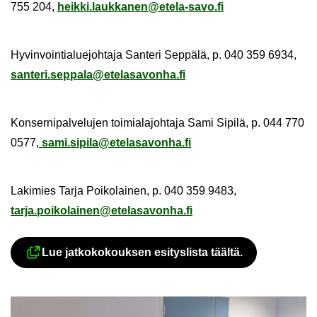
755 204,
heik­ki.lauk­ka­nen@etela-​savo.fi
Hy­vin­voin­tia­lue­joh­ta­ja San­te­ri Sep­pä­lä, p. 040 359 6934,
san­te­ri.sep­pa­la@ete­la­sa­von­ha.fi
Kon­ser­ni­pal­ve­lu­jen toi­mia­la­joh­ta­ja Sami Si­pi­lä, p. 044 770
0577,
sami.si­pi­la@ete­la­sa­von­ha.fi
La­ki­mies Tarja Poi­ko­lai­nen, p. 040 359 9483,
tarja.poi­ko­lai­nen@ete­la­sa­von­ha.fi
Lue jat­ko­ko­kouk­sen esi­tys­lis­ta tääl­tä.
Ul­koi­nen pal­ve­lu avau­tuu uu­del­le vä