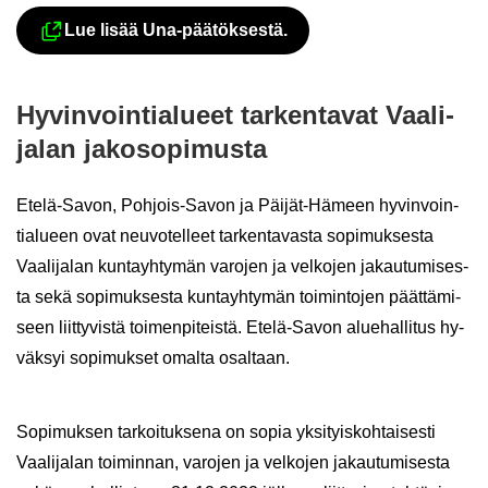
Lue lisää Una-​päätöksestä.
Ul­koi­nen pal­ve­lu avau­tuu uu­del­le vä­li­leh
Hy­vin­voin­tia­lu­eet tar­ken­ta­vat Vaa­li­
ja­lan ja­ko­so­pi­mus­ta
Etelä-​Savon, Pohjois-​Savon ja Päijät-​Hämeen hy­vin­voin­
tia­lu­een ovat neu­vo­tel­leet tar­ken­ta­vas­ta so­pi­muk­ses­ta
Vaa­li­ja­lan kun­tayh­ty­män va­ro­jen ja vel­ko­jen ja­kau­tu­mi­ses­
ta sekä so­pi­muk­ses­ta kun­tayh­ty­män toi­min­to­jen päät­tä­mi­
seen liit­ty­vis­tä toi­men­pi­teis­tä. Etelä-​Savon alue­hal­li­tus hy­
väk­syi so­pi­muk­set omal­ta osal­taan.
So­pi­muk­sen tar­koi­tuk­se­na on sopia yk­si­tyis­koh­tai­ses­ti
Vaa­li­ja­lan toi­min­nan, va­ro­jen ja vel­ko­jen ja­kau­tu­mi­ses­ta