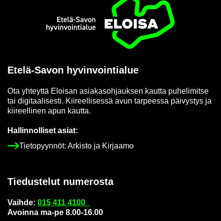
Etusi­vu
Etelä-​Savon hy­vin­voin­tia­lue
Ota yh­teyt­tä Eloi­san asia­kas­oh­jauk­sen kaut­ta pu­he­li­mit­se
tai di­gi­taa­li­ses­ti. Kii­reel­li­ses­sä avun tar­pees­sa päi­vys­tys ja
kii­reel­li­nen apun kaut­ta.
Hal­lin­nol­li­set asiat:
Tie­to­pyyn­nöt: Ar­kis­to ja Kir­jaa­mo
Tie­dus­te­lut nu­me­ros­ta
Vaih­de:
015 411 4100
Avoin­na ma-pe 8.00-16.00