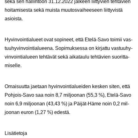
sekä sen hal­lin­toon 31.12.2022 jäl­keen liit­ty­vien teh­tä­vien
hoi­ta­mi­ses­ta sekä muis­ta muu­tos­vai­hee­seen liit­ty­vis­tä
asiois­ta.
Hy­vin­voin­tia­lu­eet ovat so­pi­neet, että Etelä-​Savo toi­mii vas­
tuu­hy­vin­voin­tia­lu­ee­na. So­pi­muk­ses­sa on kir­jat­tu vas­tuu­hy­
vin­voin­tia­lu­een teh­tä­vät sekä ai­ka­tau­lu teh­tä­vien suo­rit­ta­
mi­sel­le.
Omai­suut­ta jae­taan hy­vin­voin­tia­luei­den kes­ken siten, että
Pohjois-​Savo saa noin 8,7 mil­joo­nan (55,3 %), Etelä-​Savo
noin 6,9 mil­joo­nan (43,43 %) ja Päijät-​Häme noin 0,2 mil­
joo­nan euron (1,27 %) edes­tä.
Li­sä­tie­to­ja