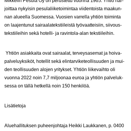
Mik­ke­lin Pe­su­la Oy on pe­rus­tet­tu vuon­na 1965. Yhtiö har­
joit­taa ny­kyi­sin pe­su­la­lii­ke­toi­min­taa vii­den­tois­ta maa­kun­
nan alu­eel­la Suo­mes­sa. Vuo­sien var­rel­la yh­tiön toi­min­ta
on laa­jen­tu­nut sai­raa­la­teks­tii­leis­tä työ­vaat­tei­siin, sii­vous­
teks­tii­lei­hin sekä hotelli-​ ja ravintola-​alan teks­tii­lei­hin.
Yh­tiön asiak­kai­ta ovat sai­raa­lat, ter­veys­a­se­mat ja hoi­va­
pal­ve­lu­yk­si­köt, ho­tel­lit sekä elin­tar­vi­ke­teol­li­suu­den ja mui­
den teol­li­suu­den alo­jen yri­tyk­set. Yh­tiön lii­ke­vaih­to oli
vuon­na 2022 noin 7,7 mil­joo­naa euroa ja yh­tiön pal­ve­luk­
ses­sa on tällä het­kel­lä noin 150 hen­ki­löä.
Li­sä­tie­to­ja
Alue­hal­li­tuk­sen pu­heen­joh­ta­ja Heik­ki Lauk­ka­nen, p. 0400