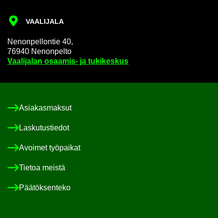
VAA­LI­JA­LA
Ne­non­pel­lon­tie 40,
76940 Ne­non­pel­to
Vaa­li­ja­lan osaamis-​ ja tu­ki­kes­kus
Asia­kas­mak­sut
Las­ku­tus­tie­dot
Avoi­met työ­pai­kat
Tie­toa meis­tä
Pää­tök­sen­te­ko