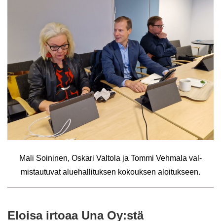
Mali Soi­ni­nen, Os­ka­ri Val­to­la ja Tommi Veh­ma­la val­
mis­tau­tu­vat alue­hal­li­tuk­sen ko­kouk­sen aloi­tuk­seen.
Eloi­sa ir­to­aa Una Oy:stä