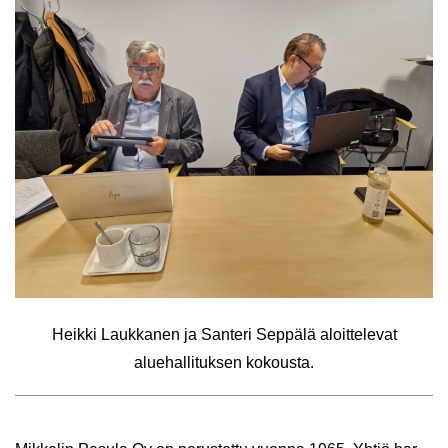
Heik­ki Lauk­ka­nen ja San­te­ri Sep­pä­lä aloit­te­le­vat
alue­hal­li­tuk­sen ko­kous­ta.