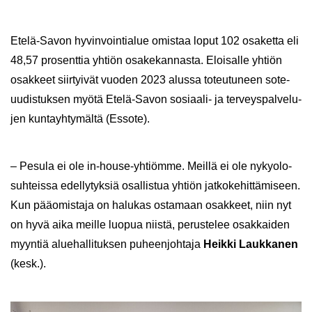
Etelä-​Savon hy­vin­voin­tia­lue omis­taa loput 102 osa­ket­ta eli
48,57 pro­sent­tia yh­tiön osa­ke­kan­nas­ta. Eloi­sal­le yh­tiön
osak­keet siir­tyi­vät vuo­den 2023 alus­sa to­teu­tu­neen sote-​
uudistuksen myötä Etelä-​Savon sosiaali-​ ja ter­veys­pal­ve­lu­
jen kun­tayh­ty­mäl­tä (Es­so­te).
– Pe­su­la ei ole in-​house-yhtiömme. Meil­lä ei ole ny­ky­olo­
suh­teis­sa edel­ly­tyk­siä osal­lis­tua yh­tiön jat­ko­ke­hit­tä­mi­seen.
Kun pää­omis­ta­ja on ha­lu­kas os­ta­maan osak­keet, niin nyt
on hyvä aika meil­le luo­pua niis­tä, pe­rus­te­lee osak­kai­den
myyn­tiä alue­hal­li­tuk­sen pu­heen­joh­ta­ja
Heik­ki Lauk­ka­nen
(kesk.).