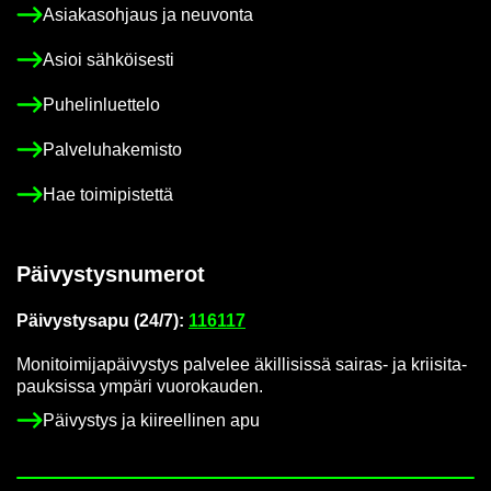
Asia­kas­oh­jaus ja neu­von­ta
Asioi säh­köi­ses­ti
Pu­he­lin­luet­te­lo
Pal­ve­lu­ha­ke­mis­to
Hae toi­mi­pis­tet­tä
Päi­vys­tys­nu­me­rot
Päi­vys­tys­a­pu (24/7):
116117
Mo­ni­toi­mi­ja­päi­vys­tys pal­ve­lee äkil­li­sis­sä sairas-​ ja krii­si­ta­
pauk­sis­sa ym­pä­ri vuo­ro­kau­den.
Päi­vys­tys ja kii­reel­li­nen apu