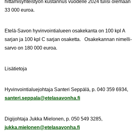
hit­tä­mi­syh­teis­työn kus­tan­nus vuo­del­le 2024 tu­li­si ole­maan
33 000 euroa.
Etelä-​Savon hy­vin­voin­tia­lu­een osa­ke­kan­ta on 100 kpl A
sar­jan ja 100 kpl C sar­jan osa­ket­ta. Osa­ke­kan­nan ni­mel­li­
sar­vo on 180 000 euroa.
Li­sä­tie­to­ja
Hy­vin­voin­tia­lue­joh­ta­ja San­te­ri Sep­pä­lä, p. 040 359 6934,
san­te­ri.sep­pa­la@ete­la­sa­von­ha.fi
Di­gi­joh­ta­ja Jukka Mie­lo­nen, p. 050 549 3285,
jukka.mie­lo­nen@ete­la­sa­von­ha.fi