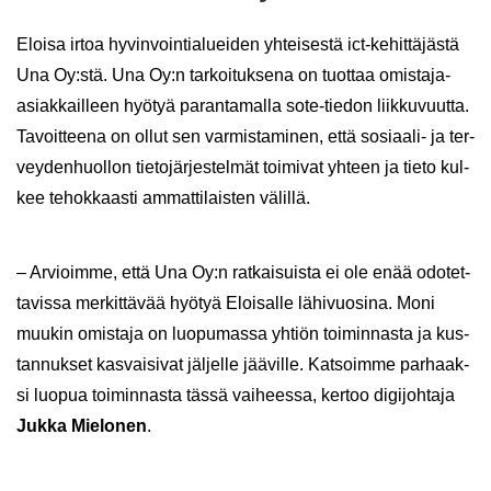
Eloi­sa irtoa hy­vin­voin­tia­luei­den yh­tei­ses­tä ict-​kehittäjästä
Una Oy:stä. Una Oy:n tar­koi­tuk­se­na on tuot­taa omistaja-​
asiakkailleen hyö­tyä pa­ran­ta­mal­la sote-​tiedon liik­ku­vuut­ta.
Ta­voit­tee­na on ollut sen var­mis­ta­mi­nen, että sosiaali-​ ja ter­
vey­den­huol­lon tie­to­jär­jes­tel­mät toi­mi­vat yh­teen ja tieto kul­
kee te­hok­kaas­ti am­mat­ti­lais­ten vä­lil­lä.
– Ar­vioim­me, että Una Oy:n rat­kai­suis­ta ei ole enää odo­tet­
ta­vis­sa mer­kit­tä­vää hyö­tyä Eloi­sal­le lä­hi­vuo­si­na. Moni
muu­kin omis­ta­ja on luo­pu­mas­sa yh­tiön toi­min­nas­ta ja kus­
tan­nuk­set kas­vai­si­vat jäl­jel­le jää­vil­le. Kat­soim­me par­haak­
si luo­pua toi­min­nas­ta tässä vai­hees­sa, ker­too di­gi­joh­ta­ja
Jukka Mie­lo­nen
.