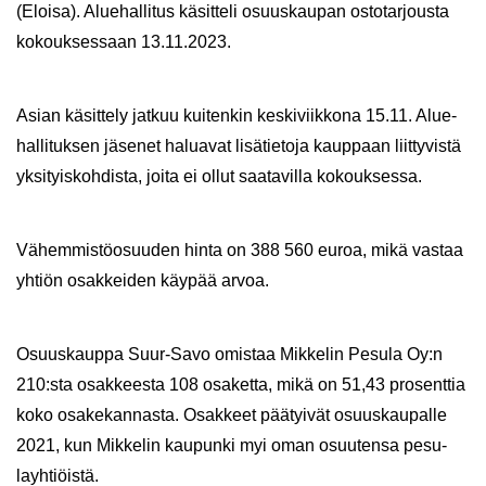
(Eloi­sa). Alue­hal­li­tus kä­sit­te­li osuus­kau­pan os­to­tar­jous­ta
ko­kouk­ses­saan 13.11.2023.
Asian kä­sit­te­ly jat­kuu kui­ten­kin kes­ki­viik­ko­na 15.11. Alue­
hal­li­tuk­sen jä­se­net ha­lua­vat li­sä­tie­to­ja kaup­paan liit­ty­vis­tä
yk­si­tyis­koh­dis­ta, joita ei ollut saa­ta­vil­la ko­kouk­ses­sa.
Vä­hem­mis­tö­osuu­den hinta on 388 560 euroa, mikä vas­taa
yh­tiön osak­kei­den käy­pää arvoa.
Osuus­kaup­pa Suur-​Savo omis­taa Mik­ke­lin Pe­su­la Oy:n
210:sta osak­kees­ta 108 osa­ket­ta, mikä on 51,43 pro­sent­tia
koko osa­ke­kan­nas­ta. Osak­keet pää­tyi­vät osuus­kau­pal­le
2021, kun Mik­ke­lin kau­pun­ki myi oman osuu­ten­sa pe­su­
layh­tiöis­tä.