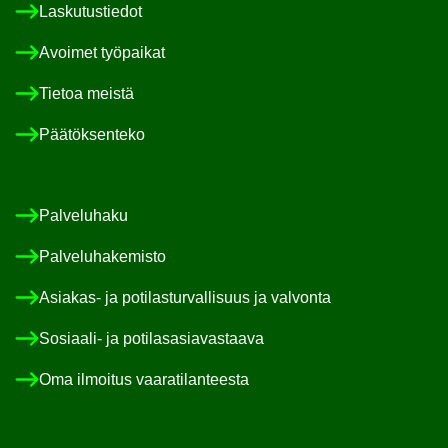
Las­ku­tus­tie­dot
Avoi­met työ­pai­kat
Tie­toa meis­tä
Pää­tök­sen­te­ko
Pal­ve­lu­ha­ku
Pal­ve­lu­ha­ke­mis­to
Asiakas-​ ja po­ti­las­tur­val­li­suus ja val­von­ta
Sosiaali-​ ja po­ti­las­asia­vas­taa­va
Oma il­moi­tus vaa­ra­ti­lan­tees­ta