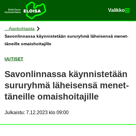
Va­lik­ko
Va­lik­ko
Etusi­vu
Siir­ry si­säl­töön
Ajan­koh­tais­ta
Sa­von­lin­nas­sa käyn­nis­te­tään su­ru­ryh­mä lä­hei­sen­sä me­net­
tä­neil­le omais­hoi­ta­jil­le
UU­TI­SET
Sa­von­lin­nas­sa käyn­nis­te­tään
su­ru­ryh­mä lä­hei­sen­sä me­net­
tä­neil­le omais­hoi­ta­jil­le
Julkaistu
:
7.12.2023 klo 09:00