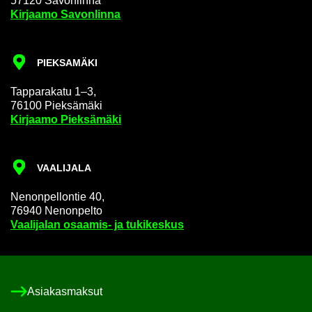
57120 Sa­von­lin­na
Kir­jaa­mo Sa­von­lin­na
PIEK­SA­MÄ­KI
Tap­pa­ra­ka­tu 1–3,
76100 Piek­sä­mä­ki
Kir­jaa­mo Piek­sä­mä­ki
VAA­LI­JA­LA
Ne­non­pel­lon­tie 40,
76940 Ne­non­pel­to
Vaa­li­ja­lan osaamis-​ ja tu­ki­kes­kus
Asia­kas­mak­sut