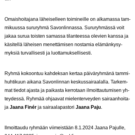
Omais­hoi­ta­ja­na lä­hei­sel­leen toi­mi­neil­le on al­ka­mas­sa tam­
mi­kuus­sa su­ru­ryh­mä Sa­von­lin­nas­sa. Su­ru­ryh­mäs­sä voit
jakaa surua tois­ten sa­mas­sa ti­lan­tees­sa ole­vien kans­sa ja
kä­si­tel­lä lä­hei­sen me­net­tä­mi­sen nos­ta­mia elä­män­ky­sy­
myk­siä tur­val­li­ses­ti ja luot­ta­muk­sel­li­ses­ti.
Ryhmä ko­koon­tuu kah­dek­san ker­taa päi­vä­ryh­mä­nä tammi-​
huhtikuun ai­ka­na Sa­von­lin­nan kes­kus­sai­raa­lal­la. Tar­kem­
mat tie­dot ajas­ta ja pai­kas­ta ker­ro­taan il­moit­tau­tu­mi­sen yh­
tey­des­sä. Ryh­mää oh­jaa­vat mie­len­ter­vey­den sai­raan­hoi­ta­
ja
Jaana Finér
ja sai­raa­la­pas­to­ri
Jaana Paju
.
Il­moit­tau­du ryh­mään vii­meis­tään 8.1.2024 Jaana Pa­jul­le,