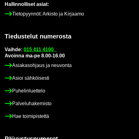
Hal­lin­nol­li­set asiat:
Tie­to­pyyn­nöt: Ar­kis­to ja Kir­jaa­mo
Tie­dus­te­lut nu­me­ros­ta
Vaih­de:
015 411 4100
Avoin­na ma-pe 8.00-16.00
Asia­kas­oh­jaus ja neu­von­ta
Asioi säh­köi­ses­ti
Pu­he­lin­luet­te­lo
Pal­ve­lu­ha­ke­mis­to
Hae toi­mi­pis­tet­tä
Päi­vys­tys­nu­me­rot