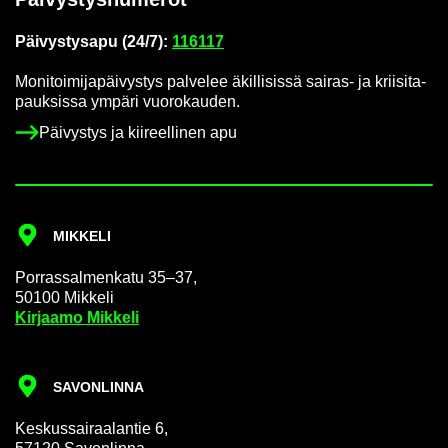
Päi­vys­tys­a­pu (24/7):
116117
Mo­ni­toi­mi­ja­päi­vys­tys pal­ve­lee äkil­li­sis­sä sairas-​ ja krii­si­ta­
pauk­sis­sa ym­pä­ri vuo­ro­kau­den.
Päi­vys­tys ja kii­reel­li­nen apu
MIK­KE­LI
Por­ras­sal­men­ka­tu 35–37,
50100 Mik­ke­li
Kir­jaa­mo Mik­ke­li
SA­VON­LIN­NA
Kes­kus­sai­raa­lan­tie 6,