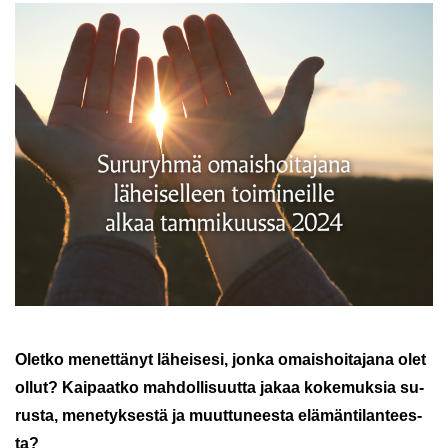
Olet­ko me­net­tä­nyt lä­hei­se­si, jonka omais­hoi­ta­ja­na olet
ollut? Kai­paat­ko mah­dol­li­suut­ta jakaa ko­ke­muk­sia su­
rus­ta, me­ne­tyk­ses­tä ja muut­tu­nees­ta elä­män­ti­lan­tees­
ta?