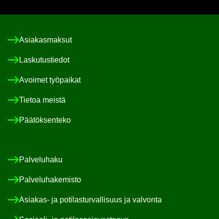
Asia­kas­mak­sut
Las­ku­tus­tie­dot
Avoi­met työ­pai­kat
Tie­toa meis­tä
Pää­tök­sen­te­ko
Pal­ve­lu­ha­ku
Pal­ve­lu­ha­ke­mis­to
Asiakas-​ ja po­ti­las­tur­val­li­suus ja val­von­ta