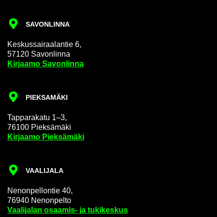
SA­VON­LIN­NA
Kes­kus­sai­raa­lan­tie 6,
57120 Sa­von­lin­na
Kir­jaa­mo Sa­von­lin­na
PIEK­SA­MÄ­KI
Tap­pa­ra­ka­tu 1–3,
76100 Piek­sä­mä­ki
Kir­jaa­mo Piek­sä­mä­ki
VAA­LI­JA­LA
Ne­non­pel­lon­tie 40,
76940 Ne­non­pel­to
Vaa­li­ja­lan osaamis-​ ja tu­ki­kes­kus