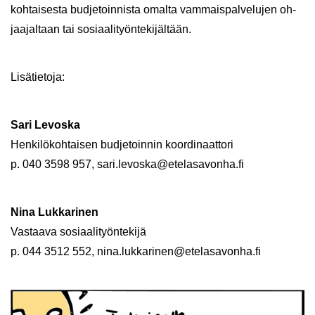
koh­tai­ses­ta bud­je­toin­nis­ta omal­ta vam­mais­pal­ve­lu­jen oh­
jaa­jal­taan tai so­si­aa­li­työn­te­ki­jäl­tään.
Li­sä­tie­to­ja:
Sari Le­vos­ka
Hen­ki­lö­koh­tai­sen bud­je­toin­nin koor­di­naat­to­ri
p. 040 3598 957, sari.le­vos­ka@ete­la­sa­von­ha.fi
Nina Luk­ka­ri­nen
Vas­taa­va so­si­aa­li­työn­te­ki­jä
p. 044 3512 552, nina.luk­ka­ri­nen@ete­la­sa­von­ha.fi