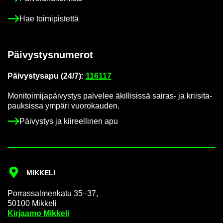
Hae toi­mi­pis­tet­tä
Päi­vys­tys­nu­me­rot
Päi­vys­tys­a­pu (24/7):
116117
Mo­ni­toi­mi­ja­päi­vys­tys pal­ve­lee äkil­li­sis­sä sairas-​ ja krii­si­ta­
pauk­sis­sa ym­pä­ri vuo­ro­kau­den.
Päi­vys­tys ja kii­reel­li­nen apu
MIK­KE­LI
Por­ras­sal­men­ka­tu 35–37,
50100 Mik­ke­li
Kir­jaa­mo Mik­ke­li