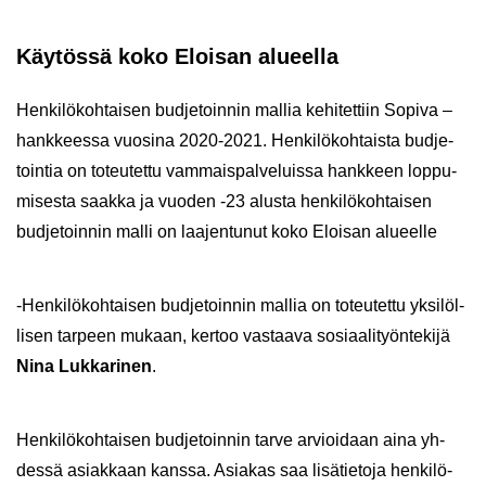
Käy­tös­sä koko Eloi­san alu­eel­la
Hen­ki­lö­koh­tai­sen bud­je­toin­nin mal­lia ke­hi­tet­tiin So­pi­va –
hank­kees­sa vuo­si­na 2020-2021. Hen­ki­lö­koh­tais­ta bud­je­
toin­tia on to­teu­tet­tu vam­mais­pal­ve­luis­sa hank­keen lop­pu­
mi­ses­ta saak­ka ja vuo­den -23 alus­ta hen­ki­lö­koh­tai­sen
bud­je­toin­nin malli on laa­jen­tu­nut koko Eloi­san alu­eel­le
-​Henkilökohtaisen bud­je­toin­nin mal­lia on to­teu­tet­tu yk­si­löl­
li­sen tar­peen mu­kaan, ker­too vas­taa­va so­si­aa­li­työn­te­ki­jä
Nina Luk­ka­ri­nen
.
Hen­ki­lö­koh­tai­sen bud­je­toin­nin tarve ar­vioi­daan aina yh­
des­sä asiak­kaan kans­sa. Asia­kas saa li­sä­tie­to­ja hen­ki­lö­