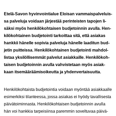
Etelä-​Savon hy­vin­voin­tia­lue Eloi­san vam­mais­pal­ve­luis­
sa pal­ve­lu­ja voi­daan jär­jes­tää pe­rin­teis­ten ta­po­jen li­
säk­si myös hen­ki­lö­koh­tai­sen bud­je­toin­nin avul­la. Hen­
ki­lö­koh­tai­nen bud­je­toin­ti tar­koit­taa sitä, että asia­kas
hank­kii hä­nel­le so­pi­via pal­ve­lu­ja hä­nel­le laa­di­tun bud­
je­tin puit­teis­sa. Hen­ki­lö­koh­tai­nen bud­je­toin­ti mah­dol­
lis­taa yk­si­löl­li­sem­mät pal­ve­lut asiak­kail­le. Hen­ki­lö­koh­
tai­sen bud­je­toin­nin avul­la vah­vis­te­taan myös asiak­
kaan it­se­mää­rää­mi­soi­keut­ta ja yh­den­ver­tai­suut­ta.
Hen­ki­lö­koh­tais­ta bud­je­toin­tia voi­daan myön­tää asiak­kaal­le
esi­mer­kik­si ti­lan­tees­sa, jossa asia­kas ei hyödy ta­val­li­ses­ta
päi­vä­toi­min­nas­ta. Hen­ki­lö­koh­tai­sen bud­je­toin­nin avul­la
hän voi hank­kia tar­pei­siin­sa pa­rem­min so­vel­tu­vaa päi­vä­