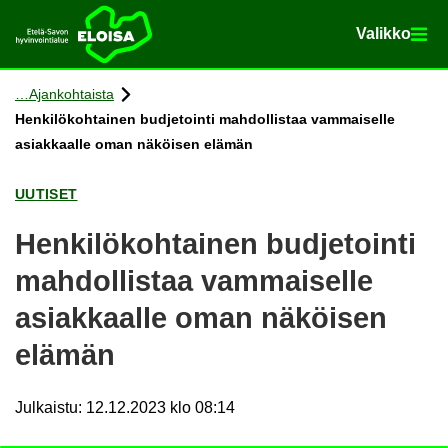
Va­lik­ko
Va­lik­ko
Etusi­vu
Siir­ry si­säl­töön
Ajan­koh­tais­ta
Hen­ki­lö­koh­tai­nen bud­je­toin­ti mah­dol­lis­taa vam­mai­sel­le
asiak­kaal­le oman nä­köi­sen elä­män
UU­TI­SET
Hen­ki­lö­koh­tai­nen bud­je­toin­ti
mah­dol­lis­taa vam­mai­sel­le
asiak­kaal­le oman nä­köi­sen
elä­män
Julkaistu
:
12.12.2023 klo 08:14