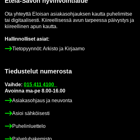
Etelä-​Savon hy­vin­voin­tia­lue
Ota yh­teyt­tä Eloi­san asia­kas­oh­jauk­sen kaut­ta pu­he­li­mit­se
tai di­gi­taa­li­ses­ti. Kii­reel­li­ses­sä avun tar­pees­sa päi­vys­tys ja
kii­reel­li­nen apun kaut­ta.
Hal­lin­nol­li­set asiat:
Tie­to­pyyn­nöt: Ar­kis­to ja Kir­jaa­mo
Tie­dus­te­lut nu­me­ros­ta
Vaih­de:
015 411 4100
Avoin­na ma-pe 8.00-16.00
Asia­kas­oh­jaus ja neu­von­ta
Asioi säh­köi­ses­ti
Pu­he­lin­luet­te­lo
Pal­ve­lu­ha­ke­mis­to