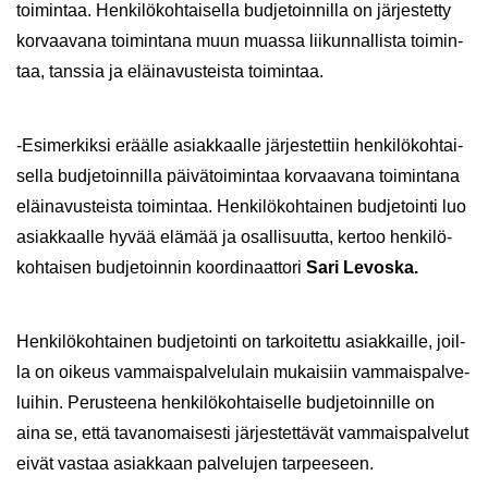
toi­min­taa. Hen­ki­lö­koh­tai­sel­la bud­je­toin­nil­la on jär­jes­tet­ty
kor­vaa­va­na toi­min­ta­na muun muas­sa lii­kun­nal­lis­ta toi­min­
taa, tans­sia ja eläi­na­vus­teis­ta toi­min­taa.
-​Esimerkiksi erääl­le asiak­kaal­le jär­jes­tet­tiin hen­ki­lö­koh­tai­
sel­la bud­je­toin­nil­la päi­vä­toi­min­taa kor­vaa­va­na toi­min­ta­na
eläi­na­vus­teis­ta toi­min­taa. Hen­ki­lö­koh­tai­nen bud­je­toin­ti luo
asiak­kaal­le hyvää elä­mää ja osal­li­suut­ta, ker­too hen­ki­lö­
koh­tai­sen bud­je­toin­nin koor­di­naat­to­ri
Sari Le­vos­ka.
Hen­ki­lö­koh­tai­nen bud­je­toin­ti on tar­koi­tet­tu asiak­kail­le, joil­
la on oi­keus vam­mais­pal­ve­lu­lain mu­kai­siin vam­mais­pal­ve­
lui­hin. Pe­rus­tee­na hen­ki­lö­koh­tai­sel­le bud­je­toin­nil­le on
aina se, että ta­van­omai­ses­ti jär­jes­tet­tä­vät vam­mais­pal­ve­lut
eivät vas­taa asiak­kaan pal­ve­lu­jen tar­pee­seen.