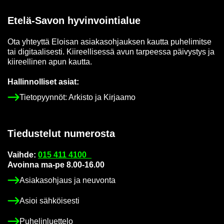
Etelä-​Savon hy­vin­voin­tia­lue
Ota yh­teyt­tä Eloi­san asia­kas­oh­jauk­sen kaut­ta pu­he­li­mit­se
tai di­gi­taa­li­ses­ti. Kii­reel­li­ses­sä avun tar­pees­sa päi­vys­tys ja
kii­reel­li­nen apun kaut­ta.
Hal­lin­nol­li­set asiat:
Tie­to­pyyn­nöt: Ar­kis­to ja Kir­jaa­mo
Tie­dus­te­lut nu­me­ros­ta
Vaih­de:
015 411 4100
Avoin­na ma-pe 8.00-16.00
Asia­kas­oh­jaus ja neu­von­ta
Asioi säh­köi­ses­ti
Pu­he­lin­luet­te­lo