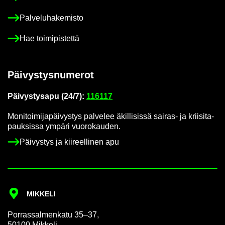
Pal­ve­lu­ha­ke­mis­to
Hae toi­mi­pis­tet­tä
Päi­vys­tys­nu­me­rot
Päi­vys­tys­a­pu (24/7):
116117
Mo­ni­toi­mi­ja­päi­vys­tys pal­ve­lee äkil­li­sis­sä sairas-​ ja krii­si­ta­
pauk­sis­sa ym­pä­ri vuo­ro­kau­den.
Päi­vys­tys ja kii­reel­li­nen apu
MIK­KE­LI
Por­ras­sal­men­ka­tu 35–37,
50100 Mik­ke­li