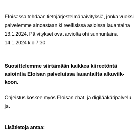
Eloi­sas­sa teh­dään tie­to­jär­jes­tel­mä­päi­vi­tyk­siä, jonka vuok­si
pal­ve­lem­me ai­noas­taan kii­reel­li­sis­sä asiois­sa lau­an­tai­na
13.1.2024. Päi­vi­tyk­set ovat ar­viol­ta ohi sun­nun­tai­na
14.1.2024 klo 7:30.
Suo­sit­te­lem­me siir­tä­mään kaik­kea kii­ree­tön­tä
asioin­tia Eloi­san pal­ve­luis­sa lau­an­tail­ta al­ku­viik­
koon.
Oh­jeis­tus kos­kee myös Eloi­san chat- ja di­gi­lää­kä­ri­pal­ve­lu­
ja.
Li­sä­tie­to­ja antaa: