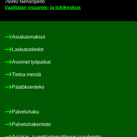
76940 Ne­non­pel­to
Vaa­li­ja­lan osaamis-​ ja tu­ki­kes­kus
Asia­kas­mak­sut
Las­ku­tus­tie­dot
Avoi­met työ­pai­kat
Tie­toa meis­tä
Pää­tök­sen­te­ko
Pal­ve­lu­ha­ku
Pal­ve­lu­ha­ke­mis­to
Asiakas-​ ja po­ti­las­tur­val­li­suus ja val­von­ta