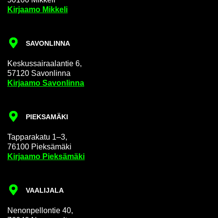
Kir­jaa­mo Mik­ke­li
SA­VON­LIN­NA
Kes­kus­sai­raa­lan­tie 6,
57120 Sa­von­lin­na
Kir­jaa­mo Sa­von­lin­na
PIEK­SA­MÄ­KI
Tap­pa­ra­ka­tu 1–3,
76100 Piek­sä­mä­ki
Kir­jaa­mo Piek­sä­mä­ki
VAA­LI­JA­LA
Ne­non­pel­lon­tie 40,