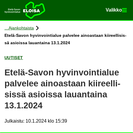
Va­lik­ko
Va­lik­ko
Etusi­vu
Siir­ry si­säl­töön
Ajan­koh­tais­ta
Etelä-​Savon hy­vin­voin­tia­lue pal­ve­lee ai­noas­taan kii­reel­li­sis­
sä asiois­sa lau­an­tai­na 13.1.2024
UU­TI­SET
Etelä-​Savon hy­vin­voin­tia­lue
pal­ve­lee ai­noas­taan kii­reel­li­
sis­sä asiois­sa lau­an­tai­na
13.1.2024
Julkaistu
:
10.1.2024 klo 15:39