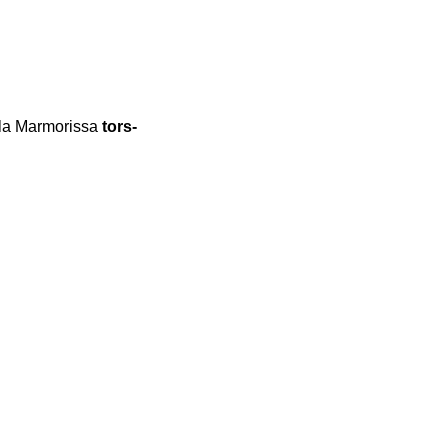
ti­la Mar­mo­ris­sa
tors­