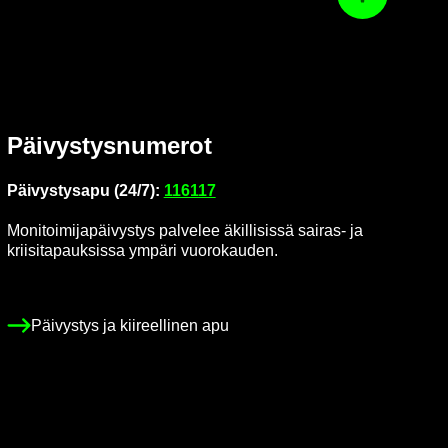
Ta­kai­sin ylös
Päi­vys­tys­nu­me­rot
Päi­vys­tys­a­pu (24/7):
116117
Mo­ni­toi­mi­ja­päi­vys­tys pal­ve­lee äkil­li­sis­sä sairas-​ ja
krii­si­ta­pauk­sis­sa ym­pä­ri vuo­ro­kau­den.
Päi­vys­tys ja kii­reel­li­nen apu