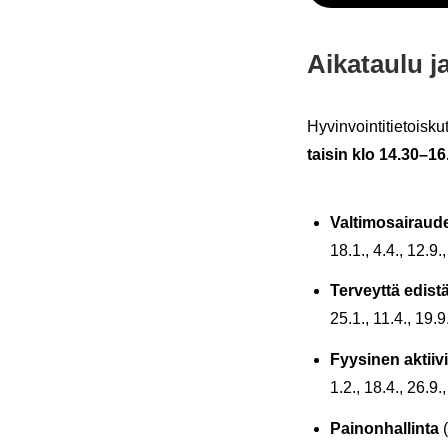
Ai­ka­tau­lu 
Hy­vin­voin­ti­tie­tois­k
tai­sin klo 14.30–16
Val­ti­mo­sai­rau­d
18.1., 4.4., 12.9.,
Ter­veyt­tä edis­tä
25.1., 11.4., 19.9
Fyy­si­nen ak­tii­
1.2., 18.4., 26.9.
Pai­non­hal­lin­ta
(