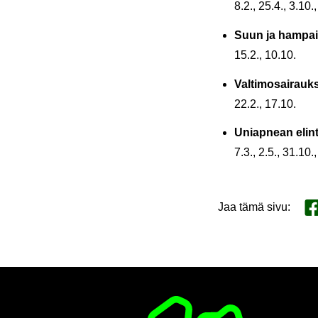
8.2., 25.4., 3.10.
Suun ja ham­pai­
15.2., 10.10.
Val­ti­mo­sai­rauk­
22.2., 17.10.
Uniap­nean elint
7.3., 2.5., 31.10.,
Jaa tämä sivu
:
Ja