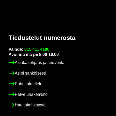
Tie­dus­te­lut nu­me­ros­ta
Vaih­de:
015 411 4100
Avoin­na ma-pe 8.00-16.00
Asia­kas­oh­jaus ja neu­von­ta
Asioi säh­köi­ses­ti
Pu­he­lin­luet­te­lo
Pal­ve­lu­ha­ke­mis­to
Hae toi­mi­pis­tet­tä