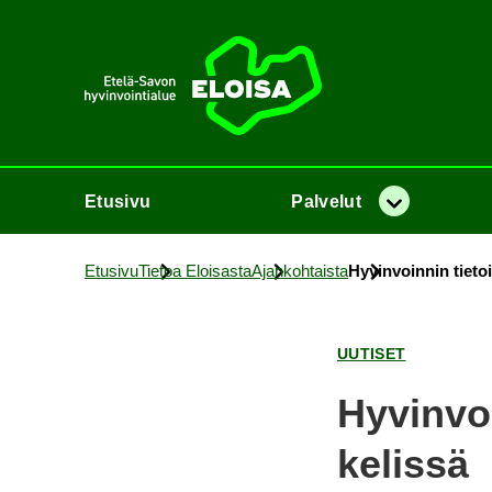
Etusi­vu
Etusi­vu
Pal­ve­lut
Va­lik­ko
Etusi­vu
Tie­toa Eloi­sas­ta
Ajan­koh­tais­ta
Hy­vin­voin­nin tie­toi
UU­TI­SET
Hy­vin­vo
ke­lis­sä