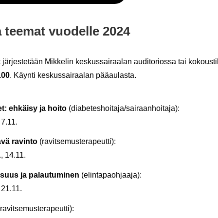
ja tee­mat vuo­del­le 2024
ut jär­jes­te­tään Mik­ke­lin kes­kus­sai­raa­lan au­di­to­rios­sa tai ko­kous­
.00
. Käyn­ti kes­kus­sai­raa­lan pää­au­las­ta.
et: eh­käi­sy ja hoito
(dia­be­tes­hoi­ta­ja/sai­raan­hoi­ta­ja):
 7.11.
­vä ra­vin­to
(ra­vit­se­mus­te­ra­peut­ti):
., 14.11.
vi­suus ja pa­lau­tu­mi­nen
(elin­ta­paoh­jaa­ja):
, 21.11.
ra­vit­se­mus­te­ra­peut­ti):