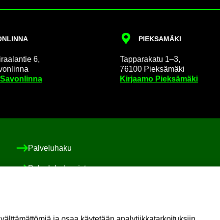
N­LIN­NA
PIEK­SA­MÄ­KI
raa­lan­tie 6,
Tap­pa­ra­ka­tu 1–3,
on­lin­na
76100 Piek­sä­mä­ki
 Sa­von­lin­na
Kir­jaa­mo Piek­sä­mä­ki
Pal­ve­lu­ha­ku
Pal­ve­lu­ha­ke­mis­to
Asiakas-​ ja po­ti­las­tur­val­li­suus ja val­von­ta
Sosiaali-​ ja po­ti­las­asia­vas­taa­va
t­tä­mät­tö­miä ja osaa käy­te­tään ana­ly­tiik­ka­tar­koi­tuk­siin.