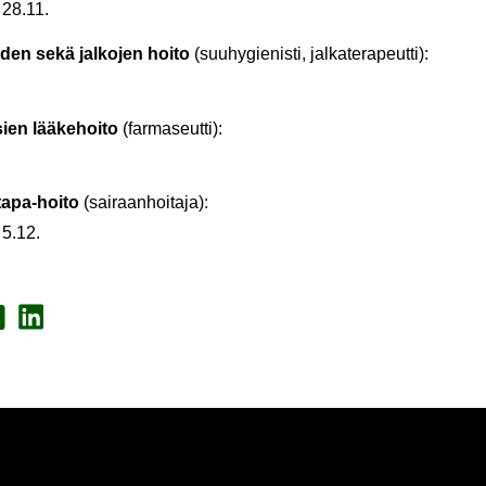
, 28.11.
den sekä jal­ko­jen hoito
(suu­hy­gie­nis­ti, jal­ka­te­ra­peut­ti):
sien lää­ke­hoi­to
(far­ma­seut­ti):
apa-​hoito
(sai­raan­hoi­ta­ja):
 5.12.
a Face­book
Jaa Lin­ke­dI­nis­sä