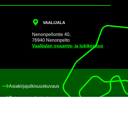
VAA­LI­JA­LA
Ne­non­pel­lon­tie 40,
76940 Ne­non­pel­to
Vaa­li­ja­lan osaamis-​ ja tu­ki­kes­kus
Asia­kir­ja­jul­ki­suus­ku­vaus
Tie­to­suo­ja­se­los­teet
Eväs­te­käy­tän­nöt
Saa­vu­tet­ta­vuus­se­los­te