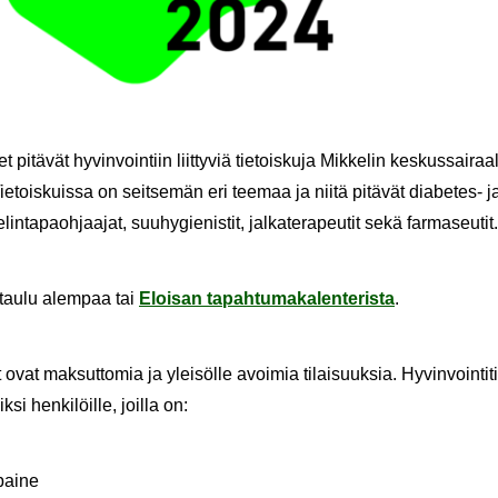
t pi­tä­vät hy­vin­voin­tiin liit­ty­viä tie­tois­ku­ja Mik­ke­lin kes­kus­sai­ra
ie­tois­kuis­sa on seit­se­män eri tee­maa ja niitä pi­tä­vät diabetes-​ ja 
elin­ta­paoh­jaa­jat, suu­hy­gie­nis­tit, jal­ka­te­ra­peu­tit sekä far­ma­seu­tit
­tau­lu alem­paa tai
Eloi­san ta­pah­tu­ma­ka­len­te­ris­ta
.
ut ovat mak­sut­to­mia ja ylei­söl­le avoi­mia ti­lai­suuk­sia. Hy­vin­voin­ti­t
­si hen­ki­löil­le, joil­la on:
pai­ne