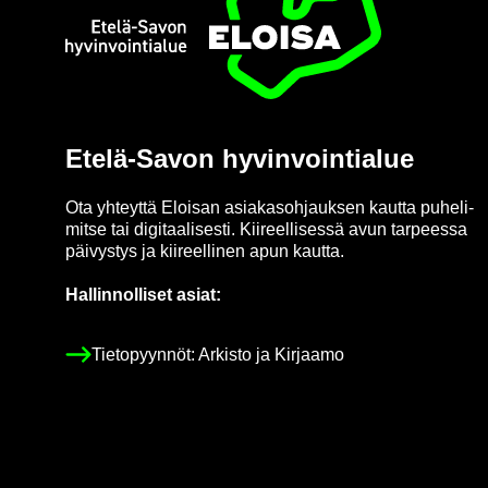
Etusi­vu
Etelä-​Savon hy­vin­voin­tia­lue
Ota yh­teyt­tä Eloi­san asia­kas­oh­jauk­sen kaut­ta pu­he­li­
mit­se tai di­gi­taa­li­ses­ti. Kii­reel­li­ses­sä avun tar­pees­sa
päi­vys­tys ja kii­reel­li­nen apun kaut­ta.
Hal­lin­nol­li­set asiat:
Tie­to­pyyn­nöt: Ar­kis­to ja Kir­jaa­mo