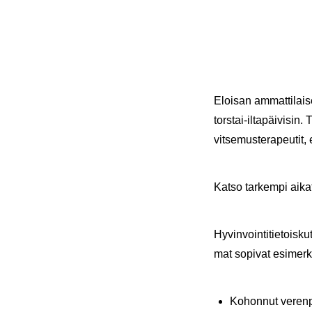
Eloi­san am­mat­ti­lai­se
torstai-​iltapäivisin. T
vit­se­mus­te­ra­peu­tit, 
Katso tar­kem­pi ai­ka
Hy­vin­voin­ti­tie­tois­k
mat so­pi­vat esi­mer­kik
Ko­hon­nut ve­ren­