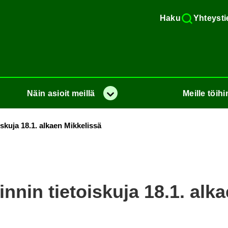
Haku
Yh­teys­ti
Näin
asioit
meil­lä
Meil­le
töi­hi
Va­lik­ko
s­ku­ja 18.1. al­kaen Mik­ke­lis­sä
in­nin tie­tois­ku­ja 18.1. al­