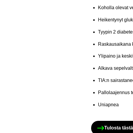
Ko­hol­la ole­vat 
Hei­ken­ty­nyt glu­
Tyy­pin 2 dia­be­tes 
Ras­kausai­ka­na ko­
Yli­pai­no ja kes­ki­
Al­ka­va se­pel­val­t
TIA:n sai­ras­ta­ne
Pal­lo­laa­jen­nus 
Uniap­nea
Tu­los­ta tästä 