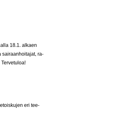
a­lal­la 18.1. al­kaen
sai­raan­hoi­ta­jat, ra­
. Ter­ve­tu­loa!
ie­tois­ku­jen eri tee­