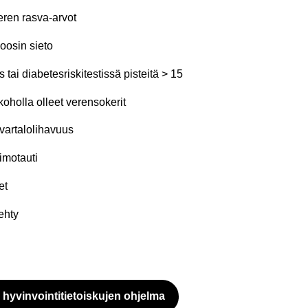
veren rasva-​arvot
koo­sin sieto
tai dia­be­tes­ris­ki­tes­tis­sä pis­tei­tä > 15
hol­la ol­leet ve­ren­so­ke­rit
var­ta­lo­li­ha­vuus
i­mo­tau­ti
et
tehty
hy­vin­voin­ti­tie­tois­ku­jen oh­jel­ma