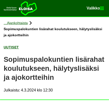
Va­lik­ko
Va­lik­ko
Etusi­vu
Siir­ry si­säl­töön
Ajan­koh­tais­ta
So­pi­mus­pa­lo­kun­tien li­sä­ra­hat kou­lu­tuk­seen, hä­ly­tys­li­säk­si
ja ajo­kort­tei­hin
UU­TI­SET
So­pi­mus­pa­lo­kun­tien li­sä­ra­hat
kou­lu­tuk­seen, hä­ly­tys­li­säk­si
ja ajo­kort­tei­hin
Julkaistu
:
4.3.2024 klo 12:30