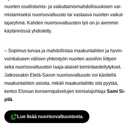
nuor­ten osallistumis-​ ja vai­kut­ta­mis­mah­dol­li­suuk­sien var­
mis­ta­mi­sek­si nuo­ri­so­val­tuus­to tai vas­taa­va nuor­ten vai­kut­
ta­ja­ryh­mä. Kah­den nuo­ri­so­val­tuus­ton työ on jo ai­em­min
käy­tän­nös­sä yh­dis­tet­ty.
– So­pi­mus tur­vaa ja mah­dol­lis­taa maa­kun­ta­lii­ton ja hy­vin­
voin­tia­lu­een vä­li­sen yh­teis­työn nuor­ten asioi­hin liit­tyen
sekä nuo­ri­so­val­tuus­ton laaja-​alaiset toi­min­tae­del­ly­tyk­set.
Jat­kos­sa­kin Etelä-​Savon nuo­ri­so­val­tuus­to voi kä­si­tel­lä
maa­kun­ta­lii­ton asioi­ta, mi­kä­li maa­kun­ta­liit­to sitä pyy­tää,
ker­too Eloi­san kon­ser­ni­pal­ve­lu­jen toi­mia­la­joh­ta­ja
Sami Si­
pi­lä
.
Lue lisää nuo­ri­so­val­tuus­tos­ta.
Ul­koi­nen pal­ve­lu avau­tuu uu­del­le vä­li­l