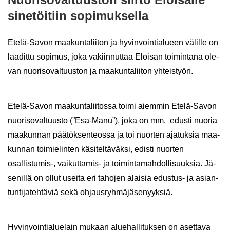
si­ne­töi­tiin so­pi­muk­sel­la
Etelä-​Savon maa­kun­ta­lii­ton ja hy­vin­voin­tia­lu­een vä­lil­le on
laa­dit­tu so­pi­mus, joka va­kiin­nut­taa Eloi­san toi­min­ta­na ole­
van nuo­ri­so­val­tuus­ton ja maa­kun­ta­lii­ton yh­teis­työn.
Etelä-​Savon maa­kun­ta­lii­tos­sa toimi ai­em­min Etelä-​Savon
nuo­ri­so­val­tuus­to (”Esa-​Manu”), joka on mm. edus­ti nuo­ria
maa­kun­nan pää­tök­sen­teos­sa ja toi nuor­ten aja­tuk­sia maa­
kun­nan toi­mie­lin­ten kä­si­tel­tä­väk­si, edis­ti nuor­ten
osallistumis-​, vaikuttamis-​ ja toi­min­ta­mah­dol­li­suuk­sia. Jä­
se­nil­lä on ollut usei­ta eri ta­ho­jen alai­sia edustus-​ ja asian­
tun­ti­ja­teh­tä­viä sekä oh­jaus­ryh­mä­jä­se­nyyk­siä.
Hy­vin­voin­tia­lue­lain mu­kaan alue­hal­li­tuk­sen on aset­ta­va