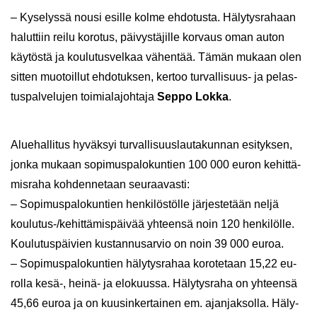
– Ky­se­lys­sä nousi esil­le kolme eh­do­tus­ta. Hä­ly­tys­ra­haan
ha­lut­tiin reilu ko­ro­tus, päi­vys­tä­jil­le kor­vaus oman auton
käy­tös­tä ja kou­lu­tus­vel­kaa vä­hen­tää. Tämän mu­kaan olen
sit­ten muo­toil­lut eh­do­tuk­sen, ker­too turvallisuus-​ ja pe­las­
tus­pal­ve­lu­jen toi­mia­la­joh­ta­ja
Seppo Lokka
.
Alue­hal­li­tus hy­väk­syi tur­val­li­suus­lau­ta­kun­nan esi­tyk­sen,
jonka mu­kaan so­pi­mus­pa­lo­kun­tien 100 000 euron ke­hit­tä­
mis­ra­ha koh­den­ne­taan seu­raa­vas­ti:
– So­pi­mus­pa­lo­kun­tien hen­ki­lös­töl­le jär­jes­te­tään neljä
koulutus-​/ke­hit­tä­mis­päi­vää yh­teen­sä noin 120 hen­ki­löl­le.
Kou­lu­tus­päi­vien kus­tan­nusar­vio on noin 39 000 euroa.
– So­pi­mus­pa­lo­kun­tien hä­ly­tys­ra­haa ko­ro­te­taan 15,22 eu­
rol­la kesä-, heinä-​ ja elo­kuus­sa. Hä­ly­tys­ra­ha on yh­teen­sä
45,66 euroa ja on kuusin­ker­tai­nen em. ajan­jak­sol­la. Hä­ly­