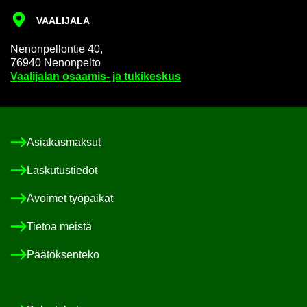
VAA­LI­JA­LA
Ne­non­pel­lon­tie 40,
76940 Ne­non­pel­to
Vaa­li­ja­lan osaamis-​ ja tu­ki­kes­kus
Asia­kas­mak­sut
Las­ku­tus­tie­dot
Avoi­met työ­pai­kat
Tie­toa meis­tä
Pää­tök­sen­te­ko