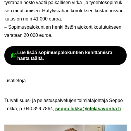
tys­ra­han nosto vaa­tii pai­kal­li­sen virka-​ ja työ­eh­to­so­pi­muk­
sen muut­ta­mi­sen. Hä­ly­tys­ra­han ko­ro­tuk­sen kus­tan­nus­vai­
ku­tus on noin 41 000 euroa.
– So­pi­mus­pa­lo­kun­tien hen­ki­lös­tön ajo­kort­ti­kou­lu­tuk­seen
va­ra­taan 20 000 euroa.
Lue lisää so­pi­mus­pa­lo­kun­tien ke­hit­tä­mis­ra­
Ul­koi­nen pal­ve­lu avau­tuu uu­del
has­ta tääl­tä.
Li­sä­tie­to­ja
Turvallisuus-​ ja pe­las­tus­pal­ve­lu­jen toi­mia­la­joh­ta­ja Seppo
Lokka, p. 040 359 7864,
seppo.lokka@ete­la­sa­von­ha.fi