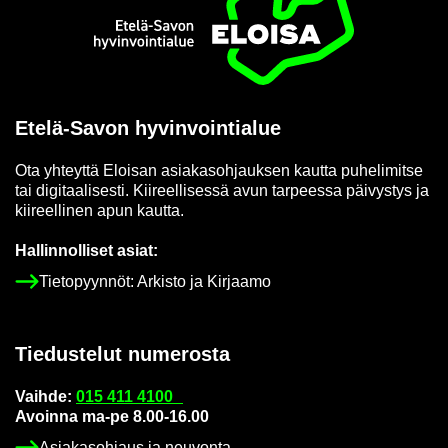
Etusi­vu
Etelä-​Savon hy­vin­voin­tia­lue
Ota yh­teyt­tä Eloi­san asia­kas­oh­jauk­sen kaut­ta pu­he­li­mit­se
tai di­gi­taa­li­ses­ti. Kii­reel­li­ses­sä avun tar­pees­sa päi­vys­tys ja
kii­reel­li­nen apun kaut­ta.
Hal­lin­nol­li­set asiat:
Tie­to­pyyn­nöt: Ar­kis­to ja Kir­jaa­mo
Tie­dus­te­lut nu­me­ros­ta
Vaih­de:
015 411 4100
Avoin­na ma-pe 8.00-16.00
Asia­kas­oh­jaus ja neu­von­ta