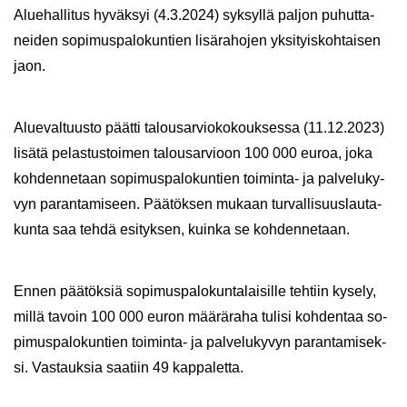
Alue­hal­li­tus hy­väk­syi (4.3.2024) syk­syl­lä pal­jon pu­hut­ta­
nei­den so­pi­mus­pa­lo­kun­tien li­sä­ra­ho­jen yk­si­tyis­koh­tai­sen
jaon.
Alue­val­tuus­to päät­ti ta­lous­ar­vio­ko­kouk­ses­sa (11.12.2023)
li­sä­tä pe­las­tus­toi­men ta­lous­ar­vioon 100 000 euroa, joka
koh­den­ne­taan so­pi­mus­pa­lo­kun­tien toiminta-​ ja pal­ve­lu­ky­
vyn pa­ran­ta­mi­seen. Pää­tök­sen mu­kaan tur­val­li­suus­lau­ta­
kun­ta saa tehdä esi­tyk­sen, kuin­ka se koh­den­ne­taan.
Ennen pää­tök­siä so­pi­mus­pa­lo­kun­ta­lai­sil­le teh­tiin ky­se­ly,
millä ta­voin 100 000 euron mää­rä­ra­ha tu­li­si koh­den­taa so­
pi­mus­pa­lo­kun­tien toiminta-​ ja pal­ve­lu­ky­vyn pa­ran­ta­mi­sek­
si. Vas­tauk­sia saa­tiin 49 kap­pa­let­ta.