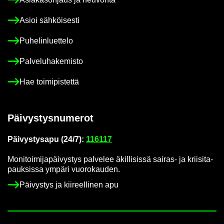
Asioi säh­köi­ses­ti
Pu­he­lin­luet­te­lo
Pal­ve­lu­ha­ke­mis­to
Hae toi­mi­pis­tet­tä
Päi­vys­tys­nu­me­rot
Päi­vys­tys­a­pu (24/7):
116117
Mo­ni­toi­mi­ja­päi­vys­tys pal­ve­lee äkil­li­sis­sä sairas-​ ja krii­si­ta­
pauk­sis­sa ym­pä­ri vuo­ro­kau­den.
Päi­vys­tys ja kii­reel­li­nen apu