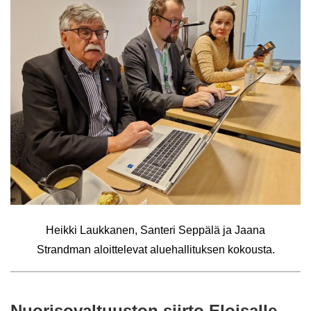
Heik­ki Lauk­ka­nen, San­te­ri Sep­pä­lä ja Jaana
Strand­man aloit­te­le­vat alue­hal­li­tuk­sen ko­kous­ta.
Nuo­ri­so­val­tuus­ton siir­to Eloi­sal­le