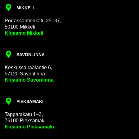
MIK­KE­LI
Por­ras­sal­men­ka­tu 35–37,
50100 Mik­ke­li
Kir­jaa­mo Mik­ke­li
SA­VON­LIN­NA
Kes­kus­sai­raa­lan­tie 6,
57120 Sa­von­lin­na
Kir­jaa­mo Sa­von­lin­na
PIEK­SA­MÄ­KI
Tap­pa­ra­ka­tu 1–3,
76100 Piek­sä­mä­ki
Kir­jaa­mo Piek­sä­mä­ki