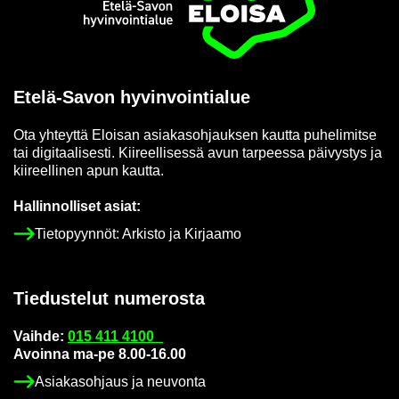
Etusi­vu
Etelä-​Savon hy­vin­voin­tia­lue
Ota yh­teyt­tä Eloi­san asia­kas­oh­jauk­sen kaut­ta pu­he­li­mit­se
tai di­gi­taa­li­ses­ti. Kii­reel­li­ses­sä avun tar­pees­sa päi­vys­tys ja
kii­reel­li­nen apun kaut­ta.
Hal­lin­nol­li­set asiat:
Tie­to­pyyn­nöt: Ar­kis­to ja Kir­jaa­mo
Tie­dus­te­lut nu­me­ros­ta
Vaih­de:
015 411 4100
Avoin­na ma-pe 8.00-16.00
Asia­kas­oh­jaus ja neu­von­ta