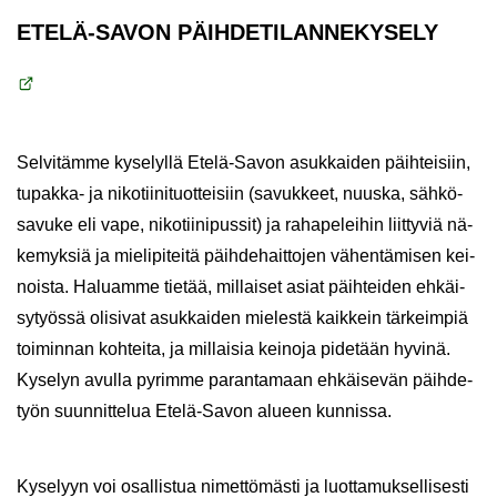
ETELÄ-​SAVON PÄIH­DE­TI­LAN­NE­KY­SE­LY
Sel­vi­täm­me ky­se­lyl­lä Etelä-​Savon asuk­kai­den päih­tei­siin,
tupakka-​ ja ni­ko­tii­ni­tuot­tei­siin (sa­vuk­keet, nuus­ka, säh­kö­
sa­vu­ke eli vape, ni­ko­tii­ni­pus­sit) ja ra­ha­pe­lei­hin liit­ty­viä nä­
ke­myk­siä ja mie­li­pi­tei­tä päih­de­hait­to­jen vä­hen­tä­mi­sen kei­
nois­ta. Ha­luam­me tie­tää, mil­lai­set asiat päih­tei­den eh­käi­
sy­työs­sä oli­si­vat asuk­kai­den mie­les­tä kaik­kein tär­keim­piä
toi­min­nan koh­tei­ta, ja mil­lai­sia kei­no­ja pi­de­tään hy­vi­nä.
Ky­se­lyn avul­la py­rim­me pa­ran­ta­maan eh­käi­se­vän päih­de­
työn suun­nit­te­lua Etelä-​Savon alu­een kun­nis­sa.
Ky­se­lyyn voi osal­lis­tua ni­met­tö­mäs­ti ja luot­ta­muk­sel­li­ses­ti