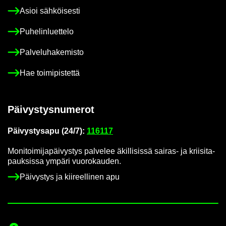
Asioi säh­köi­ses­ti
Pu­he­lin­luet­te­lo
Pal­ve­lu­ha­ke­mis­to
Hae toi­mi­pis­tet­tä
Päi­vys­tys­nu­me­rot
Päi­vys­tys­a­pu (24/7):
116117
Mo­ni­toi­mi­ja­päi­vys­tys pal­ve­lee äkil­li­sis­sä sairas-​ ja krii­si­ta­
pauk­sis­sa ym­pä­ri vuo­ro­kau­den.
Päi­vys­tys ja kii­reel­li­nen apu