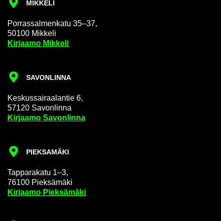
MIK­KE­LI
Por­ras­sal­men­ka­tu 35–37,
50100 Mik­ke­li
Kir­jaa­mo Mik­ke­li
SA­VON­LIN­NA
Kes­kus­sai­raa­lan­tie 6,
57120 Sa­von­lin­na
Kir­jaa­mo Sa­von­lin­na
PIEK­SA­MÄ­KI
Tap­pa­ra­ka­tu 1–3,
76100 Piek­sä­mä­ki
Kir­jaa­mo Piek­sä­mä­ki