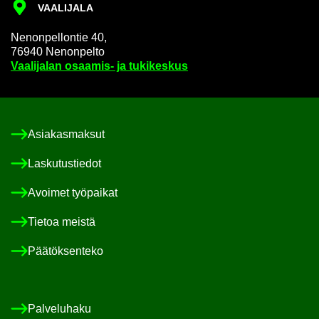
VAA­LI­JA­LA
Ne­non­pel­lon­tie 40,
76940 Ne­non­pel­to
Vaa­li­ja­lan osaamis-​ ja tu­ki­kes­kus
Asia­kas­mak­sut
Las­ku­tus­tie­dot
Avoi­met työ­pai­kat
Tie­toa meis­tä
Pää­tök­sen­te­ko
Pal­ve­lu­ha­ku