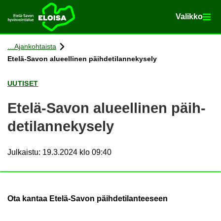
Va­lik­ko
Va­lik­ko
Etusi­vu
Siir­ry si­säl­töön
Ajan­koh­tais­ta
Etelä-​Savon alu­eel­li­nen päih­de­ti­lan­ne­ky­se­ly
UU­TI­SET
Etelä-​Savon alu­eel­li­nen päih­
de­ti­lan­ne­ky­se­ly
Julkaistu
:
19.3.2024 klo 09:40
Ota kan­taa Etelä-​Savon päih­de­ti­lan­tee­seen