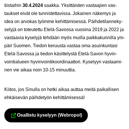
tiis­tai­hin
30.4.2024
saak­ka. Yk­sit­täis­ten vas­taa­jien vas­
tauk­set eivät ole tun­nis­tet­ta­vis­sa. Jo­kai­nen nä­ke­mys ja
idea on ar­vo­kas työm­me ke­hit­tä­mi­ses­sä. Päih­de­ti­lan­ne­ky­
se­ly­jä on to­teu­tet­tu Etelä-​Savossa vuo­si­na 2019 ja 2022 ja
vas­taa­via ky­se­ly­jä teh­dään myös muil­la paik­ka­kun­nil­la ym­
pä­ri Suo­men. Tie­don ke­ruus­ta vas­taa oma asuin­kun­ta­si
Etelä-​Savossa ja tie­don kä­sit­te­lys­tä Etelä-​Savon hy­vin­
voin­tia­lu­een hy­vin­voin­ti­koor­di­naat­to­ri. Ky­se­lyyn vas­taa­mi­
nen vie aikaa noin 10-15 mi­nuut­tia.
Kii­tos, jos Si­nul­la on hetki aikaa aut­taa meitä pai­kal­li­sen
eh­käi­se­vän päih­de­työn ke­hit­tä­mi­ses­sä!
Osal­lis­tu ky­se­lyyn (Webropol)
Siir­ryt toi­seen pal­ve­luun