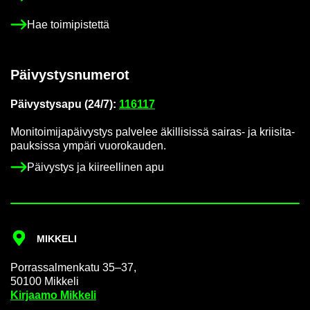
Hae toi­mi­pis­tet­tä
Päi­vys­tys­nu­me­rot
Päi­vys­tys­a­pu (24/7):
116117
Mo­ni­toi­mi­ja­päi­vys­tys pal­ve­lee äkil­li­sis­sä sairas-​ ja krii­si­ta­
pauk­sis­sa ym­pä­ri vuo­ro­kau­den.
Päi­vys­tys ja kii­reel­li­nen apu
MIK­KE­LI
Por­ras­sal­men­ka­tu 35–37,
50100 Mik­ke­li
Kir­jaa­mo Mik­ke­li