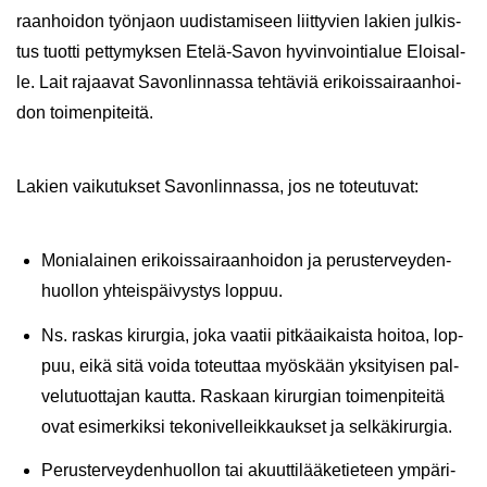
raan­hoi­don työn­jaon uu­dis­ta­mi­seen liit­ty­vien la­kien jul­kis­
tus tuot­ti pet­ty­myk­sen Etelä-​Savon hy­vin­voin­tia­lue Eloi­sal­
le. Lait ra­jaa­vat Sa­von­lin­nas­sa teh­tä­viä eri­kois­sai­raan­hoi­
don toi­men­pi­tei­tä.
La­kien vai­ku­tuk­set Sa­von­lin­nas­sa, jos ne to­teu­tu­vat:
Mo­nia­lai­nen eri­kois­sai­raan­hoi­don ja pe­rus­ter­vey­den­
huol­lon yh­teis­päi­vys­tys lop­puu.
Ns. ras­kas ki­rur­gia, joka vaa­tii pit­kä­ai­kais­ta hoi­toa, lop­
puu, eikä sitä voida to­teut­taa myös­kään yk­si­tyi­sen pal­
ve­lu­tuot­ta­jan kaut­ta. Ras­kaan ki­rur­gian toi­men­pi­tei­tä
ovat esi­mer­kik­si te­ko­ni­vel­leik­kauk­set ja sel­kä­ki­rur­gia.
Pe­rus­ter­vey­den­huol­lon tai akuut­ti­lää­ke­tie­teen ym­pä­ri­