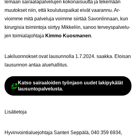
le­maan sai­raa­la­pal­ve­lu­jen ko­ko­nai­suut­ta ja te­ke­mään
muu­tok­set niin, että kou­lu­tus­pai­kat eivät vaa­ran­nu. Ar­
vioim­me mitä pal­ve­lu­ja voim­me siir­tää Sa­von­lin­naan, kun
ki­rur­gi­sia toi­min­to­ja siir­tyy Mik­ke­liin, sanoo ter­veys­pal­ve­lu­
jen toi­mia­la­joh­ta­ja
Kimmo Kuos­ma­nen
.
La­ki­luon­nok­set ovat lausun­nol­la 1.7.2024. saak­ka. Eloi­san
lausun­non antaa alue­hal­li­tus.
Katso sai­raa­loi­den työn­jaon uudet la­ki­py­kä­lät
Ul­koi­nen pal­ve­lu avau­tuu uu­del
lausun­to­pal­ve­lus­ta.
Li­sä­tie­to­ja
Hy­vin­voin­tia­lue­joh­ta­ja San­te­ri Sep­pä­lä, 040 359 6934,