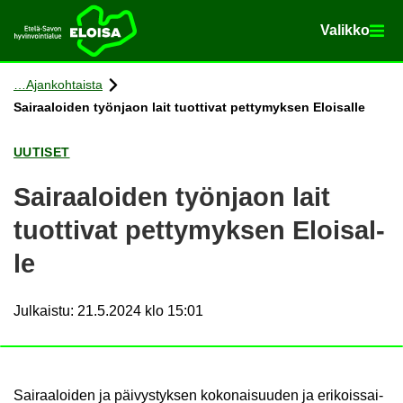
Va­lik­ko
Va­lik­ko
Etusi­vu
Siir­ry si­säl­töön
Ajan­koh­tais­ta
Sai­raa­loi­den työn­jaon lait tuot­ti­vat pet­ty­myk­sen Eloi­sal­le
UU­TI­SET
Sai­raa­loi­den työn­jaon lait
tuot­ti­vat pet­ty­myk­sen Eloi­sal­
le
Julkaistu
:
21.5.2024 klo 15:01
Sai­raa­loi­den ja päi­vys­tyk­sen ko­ko­nai­suu­den ja eri­kois­sai­