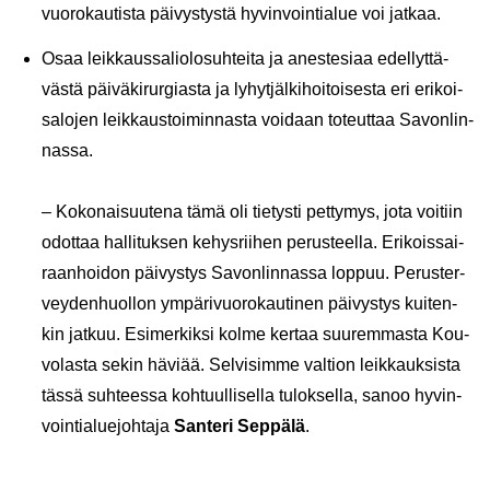
vuo­ro­kau­tis­ta päi­vys­tys­tä hy­vin­voin­tia­lue voi jat­kaa.
Osaa leik­kaus­sa­lio­lo­suh­tei­ta ja anes­te­si­aa edel­lyt­tä­
väs­tä päi­vä­ki­rur­gias­ta ja ly­hyt­jäl­ki­hoi­toi­ses­ta eri eri­koi­
sa­lo­jen leik­kaus­toi­min­nas­ta voi­daan to­teut­taa Sa­von­lin­
nas­sa.
– Ko­ko­nai­suu­te­na tämä oli tie­tys­ti pet­ty­mys, jota voi­tiin
odot­taa hal­li­tuk­sen ke­hys­rii­hen pe­rus­teel­la. Eri­kois­sai­
raan­hoi­don päi­vys­tys Sa­von­lin­nas­sa lop­puu. Pe­rus­ter­
vey­den­huol­lon ym­pä­ri­vuo­ro­kau­ti­nen päi­vys­tys kui­ten­
kin jat­kuu. Esi­mer­kik­si kolme ker­taa suu­rem­mas­ta Kou­
vo­las­ta sekin hä­vi­ää. Sel­vi­sim­me val­tion leik­kauk­sis­ta
tässä suh­tees­sa koh­tuul­li­sel­la tu­lok­sel­la, sanoo hy­vin­
voin­tia­lue­joh­ta­ja
San­te­ri Sep­pä­lä
.