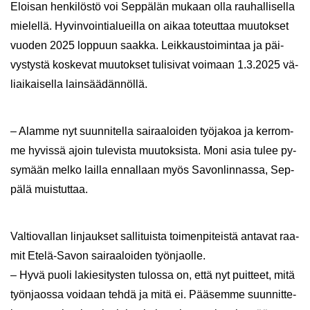
Eloi­san hen­ki­lös­tö voi Sep­pä­län mu­kaan olla rau­hal­li­sel­la
mie­lel­lä. Hy­vin­voin­tia­lueil­la on aikaa to­teut­taa muu­tok­set
vuo­den 2025 lop­puun saak­ka. Leik­kaus­toi­min­taa ja päi­
vys­tys­tä kos­ke­vat muu­tok­set tu­li­si­vat voi­maan 1.3.2025 vä­
liai­kai­sel­la lain­sää­dän­nöl­lä.
– Alam­me nyt suun­ni­tel­la sai­raa­loi­den työ­ja­koa ja ker­rom­
me hy­vis­sä ajoin tu­le­vis­ta muu­tok­sis­ta. Moni asia tulee py­
sy­mään melko lail­la en­nal­laan myös Sa­von­lin­nas­sa, Sep­
pä­lä muis­tut­taa.
Val­tio­val­lan lin­jauk­set sal­li­tuis­ta toi­men­pi­teis­tä an­ta­vat raa­
mit Etelä-​Savon sai­raa­loi­den työn­jaol­le.
– Hyvä puoli la­kie­si­tys­ten tu­los­sa on, että nyt puit­teet, mitä
työn­jaos­sa voi­daan tehdä ja mitä ei. Pää­sem­me suun­nit­te­