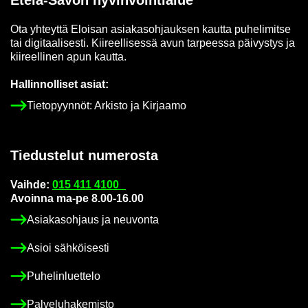
Ota yh­teyt­tä Eloi­san asia­kas­oh­jauk­sen kaut­ta pu­he­li­mit­se
tai di­gi­taa­li­ses­ti. Kii­reel­li­ses­sä avun tar­pees­sa päi­vys­tys ja
kii­reel­li­nen apun kaut­ta.
Hal­lin­nol­li­set asiat:
Tie­to­pyyn­nöt: Ar­kis­to ja Kir­jaa­mo
Tie­dus­te­lut nu­me­ros­ta
Vaih­de:
015 411 4100
Avoin­na ma-pe 8.00-16.00
Asia­kas­oh­jaus ja neu­von­ta
Asioi säh­köi­ses­ti
Pu­he­lin­luet­te­lo
Pal­ve­lu­ha­ke­mis­to