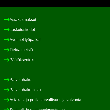
Asia­kas­mak­sut
Las­ku­tus­tie­dot
Avoi­met työ­pai­kat
Tie­toa meis­tä
Pää­tök­sen­te­ko
Pal­ve­lu­ha­ku
Pal­ve­lu­ha­ke­mis­to
Asiakas-​ ja po­ti­las­tur­val­li­suus ja val­von­ta
Sosiaali-​ ja po­ti­las­asia­vas­taa­va