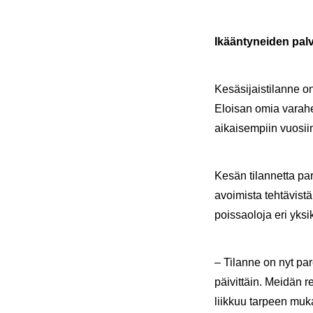
Ikään­ty­nei­den pal­v
Ke­sä­si­jais­ti­lan­ne 
Eloi­san omia va­ra­hen
ai­kai­sem­piin vuo­siin
Kesän ti­lan­net­ta pa­r
avoi­mis­ta teh­tä­vis­
pois­sao­lo­ja eri yk­si­
– Ti­lan­ne on nyt pa­
päi­vit­täin. Mei­dän res
liik­kuu tar­peen mu­ka