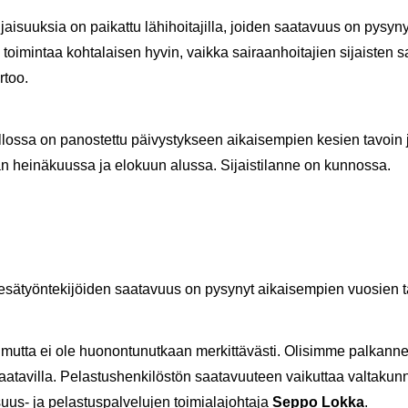
jai­suuk­sia on pai­kat­tu lä­hi­hoi­ta­jil­la, joi­den saa­ta­vuus on py­sy­nyt
toi­min­taa koh­ta­lai­sen hyvin, vaik­ka sai­raan­hoi­ta­jien si­jais­ten
­too.
los­sa on pa­nos­tet­tu päi­vys­tyk­seen ai­kai­sem­pien ke­sien ta­voi
aan hei­nä­kuus­sa ja elo­kuun alus­sa. Si­jais­ti­lan­ne on kun­nos­sa.
e­sä­työn­te­ki­jöi­den saa­ta­vuus on py­sy­nyt ai­kai­sem­pien vuo­sien ta
, mutta ei ole huo­non­tu­nut­kaan mer­kit­tä­väs­ti. Oli­sim­me pal­kan­
a­ta­vil­la. Pe­las­tus­hen­ki­lös­tön saa­ta­vuu­teen vai­kut­taa val­ta­kun­n
uus-​ ja pe­las­tus­pal­ve­lu­jen toi­mia­la­joh­ta­ja
Seppo Lokka
.