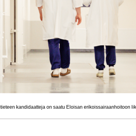
tie­teen kan­di­daat­te­ja on saatu Eloi­san eri­kois­sai­raan­hoi­toon li