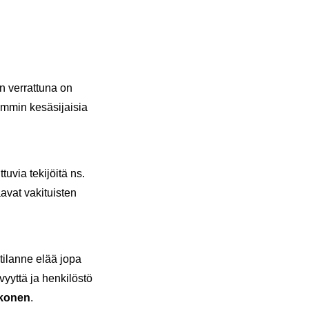
en ver­rat­tu­na on
­min ke­sä­si­jai­sia
u­via te­ki­jöi­tä ns.
­vat va­ki­tuis­ten
 ti­lan­ne elää jopa
vyyt­tä ja hen­ki­lös­tö
ko­nen
.