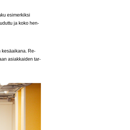
aku esi­mer­kik­si
neu­dut­tu ja koko hen­
n ke­sä­ai­ka­na. Re­
­taan asiak­kai­den tar­