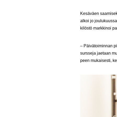
Ke­sä­väen saa­mi­sek­s
alkoi jo jou­lu­kuus­sa
ki­lös­tö mark­ki­noi pa
– Päi­vä­toi­min­nan pi
surs­se­ja jae­taan muu
peen mu­kai­ses­ti, ker