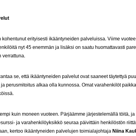
e­lut
on ko­hen­tu­nut eri­tyi­ses­ti ikään­ty­nei­den pal­ve­luis­sa. Viime vuo­te
­ki­löi­tä nyt 45 enem­män ja li­säk­si on saatu huo­mat­ta­vas­ti pa­rem
 ver­rat­tu­na.
an­taa se, että ikään­ty­nei­den pal­ve­lut ovat saa­neet täy­tet­tyä puut­t
tä ja pe­rus­mi­toi­tus alkaa olla kun­nos­sa. Omat va­ra­hen­ki­löt paik­kaa
köis­sä.
rem­pi kuin mo­neen vuo­teen. Pär­jääm­me jär­jes­te­le­mäl­lä töitä, ja
urssi-​ ja va­ra­hen­ki­löyk­sik­kö seu­raa päi­vit­täin hen­ki­lös­tön riit­tä­
an, ker­too ikään­ty­nei­den pal­ve­lu­jen toi­mia­la­joh­ta­ja
Niina Kau­