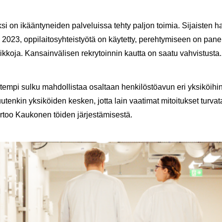
i on ikään­ty­nei­den pal­ve­luis­sa tehty pal­jon toi­mia. Si­jais­ten h
 2023, op­pi­lai­to­syh­teis­työ­tä on käy­tet­ty, pe­reh­ty­mi­seen on pa­
ik­ko­ja. Kan­sain­vä­li­sen rek­ry­toin­nin kaut­ta on saatu vah­vis­tus­ta.
­tem­pi sulku mah­dol­lis­taa osal­taan hen­ki­lös­tö­avun eri yk­si­köi­hi
­ten­kin yk­si­köi­den kes­ken, jotta lain vaa­ti­mat mi­toi­tuk­set tur­va
­too Kau­ko­nen töi­den jär­jes­tä­mi­ses­tä.