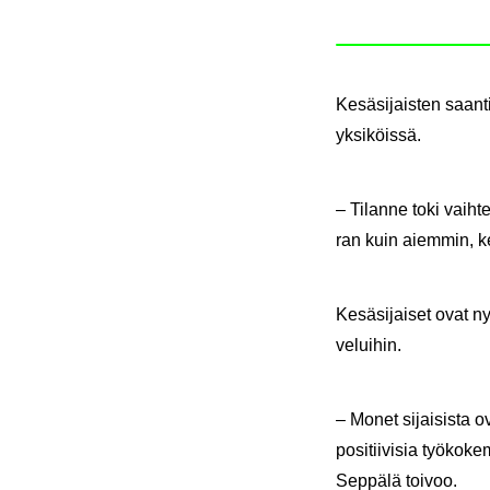
Ke­sä­si­jais­ten saan­
yk­si­köis­sä.
– Ti­lan­ne toki vaih­t
ran kuin ai­em­min, ker
Ke­sä­si­jai­set ovat n
ve­lui­hin.
– Monet si­jai­sis­ta ov
po­si­tii­vi­sia työ­ko­
Sep­pä­lä toi­voo.