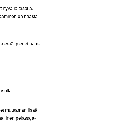
 hy­väl­lä ta­sol­la.
 saa­mi­nen on haas­ta­
n ja eräät pie­net ham­
­sol­la.
neet muu­ta­man lisää,
al­li­nen pe­las­ta­ja­