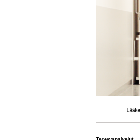
Lää­ke­
Ter­veys­pal­ve­lut