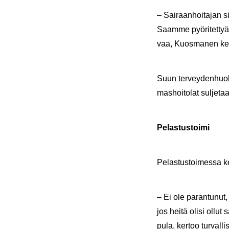
– Sai­raan­hoi­ta­jan si­
Saam­me pyö­ri­tet­tyä 
vaa, Kuos­ma­nen ker
Suun ter­vey­den­huol­
mas­hoi­to­lat sul­je­t
Pe­las­tus­toi­mi
Pe­las­tus­toi­mes­sa k
– Ei ole pa­ran­tu­nut
jos heitä olisi ollut sa
pu­la, ker­too turvallis