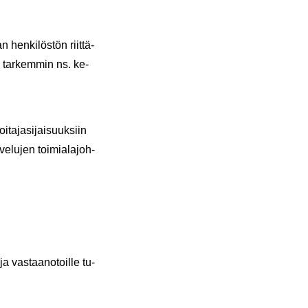
 hen­ki­lös­tön riit­tä­
o tar­kem­min ns. ke­
­ta­ja­si­jai­suuk­siin
ve­lu­jen toi­mia­la­joh­
a vas­taa­no­toil­le tu­