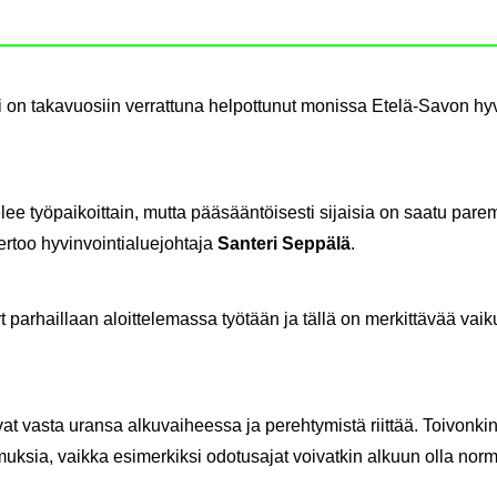
ti on ta­ka­vuo­siin ver­rat­tu­na hel­pot­tu­nut mo­nis­sa Etelä-​Savon hy­v
e­lee työ­pai­koit­tain, mutta pää­sään­töi­ses­ti si­jai­sia on saatu pa
­too hy­vin­voin­tia­lue­joh­ta­ja
San­te­ri
Sep­pä­lä
.
yt par­hail­laan aloit­te­le­mas­sa työ­tään ja tällä on mer­kit­tä­vää vai­k
at vasta uran­sa al­ku­vai­hees­sa ja pe­reh­ty­mis­tä riit­tää. Toi­von­kin
ke­muk­sia, vaik­ka esi­mer­kik­si odo­tusa­jat voi­vat­kin al­kuun olla nor­