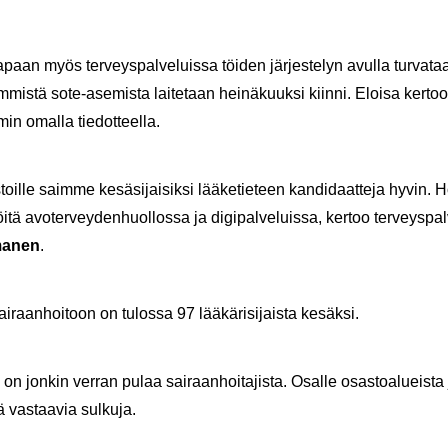
paan myös ter­veys­pal­ve­luis­sa töi­den jär­jes­te­lyn avul­la tur­va­taan
­mis­tä sote-​asemista lai­te­taan hei­nä­kuuk­si kiin­ni. Eloi­sa ker­to
in omal­la tie­dot­teel­la.
oil­le saim­me ke­sä­si­jai­sik­si lää­ke­tie­teen kan­di­daat­te­ja hyvin. Hoi
­tä avo­ter­vey­den­huol­los­sa ja di­gi­pal­ve­luis­sa, ker­too ter­veys­pal­
a­nen
.
i­raan­hoi­toon on tu­los­sa 97 lää­kä­ri­si­jais­ta ke­säk­si.
a on jon­kin ver­ran pulaa sai­raan­hoi­ta­jis­ta. Osal­le osas­toa­lueis­ta j
ä vas­taa­via sul­ku­ja.