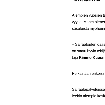
Ai­em­pien vuo­sien ta­
vyyt­tä. Monet pie­nem
sä­su­luis­ta myö­hem­m
– Sai­raa­loi­den osas­t
on saatu hyvin te­ki­jöi
ta­ja
Kimmo Kuos­m
Pel­käs­tään eri­kois­sa
Sai­raa­la­pal­ve­luis­s
lee­kin ai­em­pia kesi