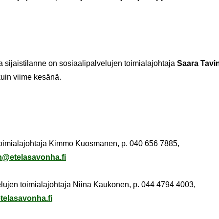
i­jais­ti­lan­ne on so­si­aa­li­pal­ve­lu­jen toi­mia­la­joh­ta­ja
Saara Tavi
uin viime ke­sä­nä.
n toi­mia­la­joh­ta­ja Kimmo Kuos­ma­nen, p. 040 656 7885,
ete­la­sa­von­ha.fi
e­lu­jen toi­mia­la­joh­ta­ja Niina Kau­ko­nen, p. 044 4794 4003,
­la­sa­von­ha.fi