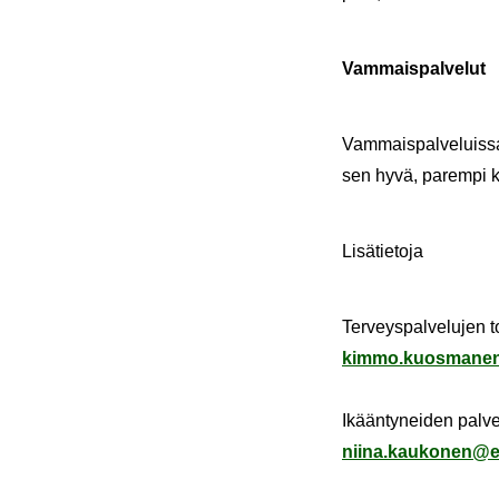
Vam­mais­pal­ve­lut
Vam­mais­pal­ve­luis­sa s
sen hyvä, pa­rem­pi k
Li­sä­tie­to­ja
Ter­veys­pal­ve­lu­je
kimmo.kuos­ma­nen@
Ikään­ty­nei­den pal­v
niina.kau­ko­nen@ete