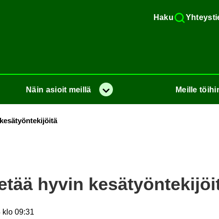
Haku
Yh­teys­ti
Näin
asioit
meil­lä
Meil­le
töi­hi
Va­lik­ko
­sä­työn­te­ki­jöi­tä
etää hyvin ke­sä­työn­te­ki­jöi­
 klo 09:31