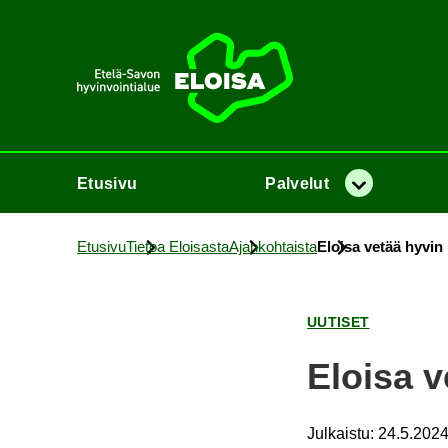
Etusi­vu
Etusi­vu
Pal­ve­lut
Va­lik­ko
Etusi­vu
Tie­toa Eloi­sas­ta
Ajan­koh­tais­ta
Eloi­sa vetää hyvin ke
UU­TI­SET
Eloi­sa v
Julkaistu
:
24.5.2024