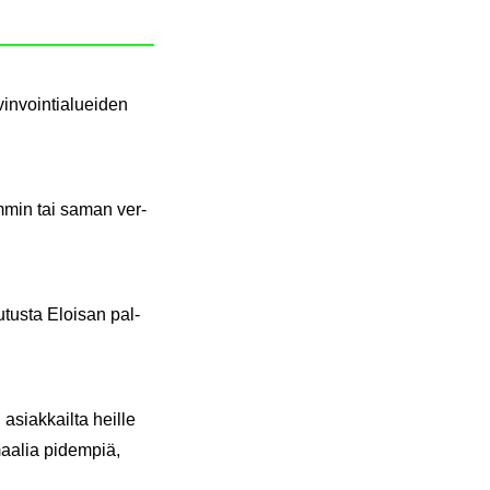
in­voin­tia­luei­den
­rem­min tai saman ver­
u­tus­ta Eloi­san pal­
 asiak­kail­ta heil­le
maa­lia pi­dem­piä,