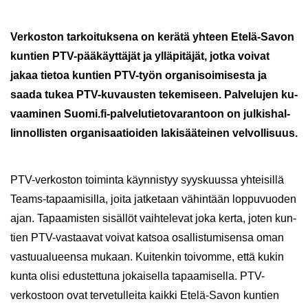
Ver­kos­ton tar­koi­tuk­se­na on ke­rä­tä yh­teen Etelä-​Savon
kun­tien PTV-​pääkäyttäjät ja yl­lä­pi­tä­jät, jotka voi­vat
jakaa tie­toa kun­tien PTV-​työn or­ga­ni­soi­mi­ses­ta ja
saada tukea PTV-​kuvausten te­ke­mi­seen. Pal­ve­lu­jen ku­
vaa­mi­nen Suomi.fi-​palvelutietovarantoon on jul­kis­hal­
lin­nol­lis­ten or­ga­ni­saa­tioi­den la­ki­sää­tei­nen vel­vol­li­suus.
PTV-​verkoston toi­min­ta käyn­nis­tyy syys­kuus­sa yh­tei­sil­lä
Teams-​tapaamisilla, joita jat­ke­taan vä­hin­tään lop­pu­vuo­den
ajan. Ta­paa­mis­ten si­säl­löt vaih­te­le­vat joka kerta, joten kun­
tien PTV-​vastaavat voi­vat kat­soa osal­lis­tu­mi­sen­sa oman
vas­tuu­alu­een­sa mu­kaan. Kui­ten­kin toi­vom­me, että kukin
kunta olisi edus­tet­tu­na jo­kai­sel­la ta­paa­mi­sel­la. PTV-​
verkostoon ovat ter­ve­tul­lei­ta kaik­ki Etelä-​Savon kun­tien