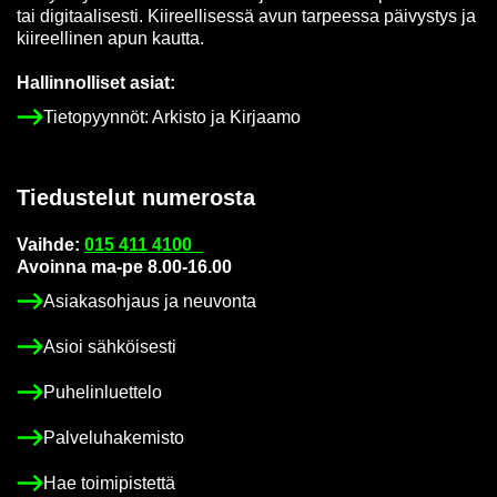
tai di­gi­taa­li­ses­ti. Kii­reel­li­ses­sä avun tar­pees­sa päi­vys­tys ja
kii­reel­li­nen apun kaut­ta.
Hal­lin­nol­li­set asiat:
Tie­to­pyyn­nöt: Ar­kis­to ja Kir­jaa­mo
Tie­dus­te­lut nu­me­ros­ta
Vaih­de:
015 411 4100
Avoin­na ma-pe 8.00-16.00
Asia­kas­oh­jaus ja neu­von­ta
Asioi säh­köi­ses­ti
Pu­he­lin­luet­te­lo
Pal­ve­lu­ha­ke­mis­to
Hae toi­mi­pis­tet­tä