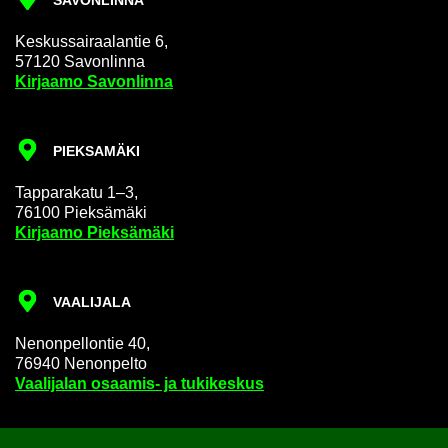
SA­VON­LIN­NA
Kes­kus­sai­raa­lan­tie 6,
57120 Sa­von­lin­na
Kir­jaa­mo Sa­von­lin­na
PIEK­SA­MÄ­KI
Tap­pa­ra­ka­tu 1–3,
76100 Piek­sä­mä­ki
Kir­jaa­mo Piek­sä­mä­ki
VAA­LI­JA­LA
Ne­non­pel­lon­tie 40,
76940 Ne­non­pel­to
Vaa­li­ja­lan osaamis-​ ja tu­ki­kes­kus