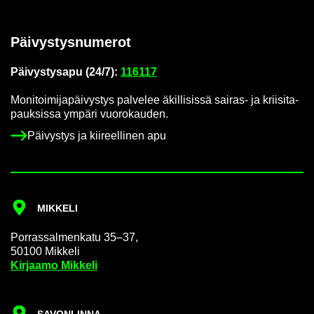
Päi­vys­tys­nu­me­rot
Päi­vys­tys­a­pu (24/7):
116117
Mo­ni­toi­mi­ja­päi­vys­tys pal­ve­lee äkil­li­sis­sä sairas-​ ja krii­si­ta­
pauk­sis­sa ym­pä­ri vuo­ro­kau­den.
Päi­vys­tys ja kii­reel­li­nen apu
MIK­KE­LI
Por­ras­sal­men­ka­tu 35–37,
50100 Mik­ke­li
Kir­jaa­mo Mik­ke­li