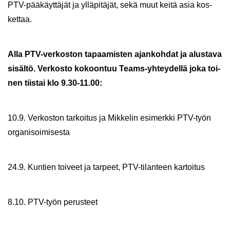
PTV-​pääkäyttäjät ja yl­lä­pi­tä­jät, sekä muut keitä asia kos­
ket­taa.
Alla PTV-​verkoston ta­paa­mis­ten ajan­koh­dat ja alus­ta­va
si­säl­tö. Ver­kos­to ko­koon­tuu Teams-​yhteydellä joka toi­
nen tiis­tai klo 9.30-11.00:
10.9. Ver­kos­ton tar­koi­tus ja Mik­ke­lin esi­merk­ki PTV-​työn
or­ga­ni­soi­mi­ses­ta
24.9. Kun­tien toi­veet ja tar­peet, PTV-​tilanteen kar­toi­tus
8.10. PTV-​työn pe­rus­teet