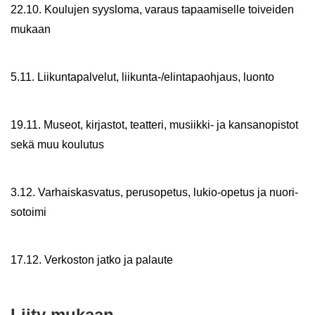
22.10. Kou­lu­jen syys­lo­ma, va­raus ta­paa­mi­sel­le toi­vei­den
mu­kaan
5.11. Lii­kun­ta­pal­ve­lut, liikunta-​/elin­ta­paoh­jaus, luon­to
19.11. Museot, kir­jas­tot, teat­te­ri, musiikki-​ ja kan­san­opis­tot
sekä muu kou­lu­tus
3.12. Var­hais­kas­va­tus, pe­rus­o­pe­tus, lukio-​opetus ja nuo­ri­
so­toi­mi
17.12. Ver­kos­ton jatko ja pa­lau­te
Liity mu­kaan