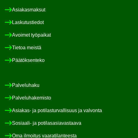
Asia­kas­mak­sut
Las­ku­tus­tie­dot
Avoi­met työ­pai­kat
Tie­toa meis­tä
Pää­tök­sen­te­ko
Pal­ve­lu­ha­ku
Pal­ve­lu­ha­ke­mis­to
Asiakas-​ ja po­ti­las­tur­val­li­suus ja val­von­ta
Sosiaali-​ ja po­ti­las­asia­vas­taa­va
Oma il­moi­tus vaa­ra­ti­lan­tees­ta