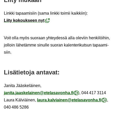
Link­ki ta­paa­mi­siin (sama link­ki toi­mii kaik­kiin):
Liity ko­kouk­seen nyt
Voit olla myös suo­raan yh­tey­des­sä alla ole­viin hen­ki­löi­hin,
jol­loin lä­he­täm­me si­nul­le suo­ran ka­len­te­ri­kut­sun ta­paa­mi­
siin.
Li­sä­tie­to­ja an­ta­vat:
Ja­ni­ta Jääs­ke­läi­nen,
ja­ni­ta.jaas­ke­lai­nen@ete­la­sa­von­ha.fi
, 044 417 3114
Laura Käl­viäi­nen,
laura.kal­viai­nen@ete­la­sa­von­ha.fi
,
040 486 5286