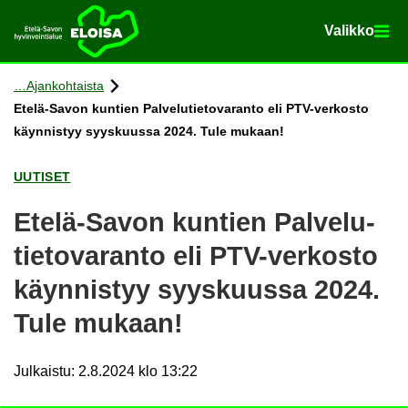
Va­lik­ko
Va­lik­ko
Etusi­vu
Siir­ry si­säl­töön
Ajan­koh­tais­ta
Etelä-​Savon kun­tien Pal­ve­lu­tie­to­va­ran­to eli PTV-​verkosto
käyn­nis­tyy syys­kuus­sa 2024. Tule mu­kaan!
UU­TI­SET
Etelä-​Savon kun­tien Pal­ve­lu­
tie­to­va­ran­to eli PTV-​verkosto
käyn­nis­tyy syys­kuus­sa 2024.
Tule mu­kaan!
Julkaistu
:
2.8.2024 klo 13:22