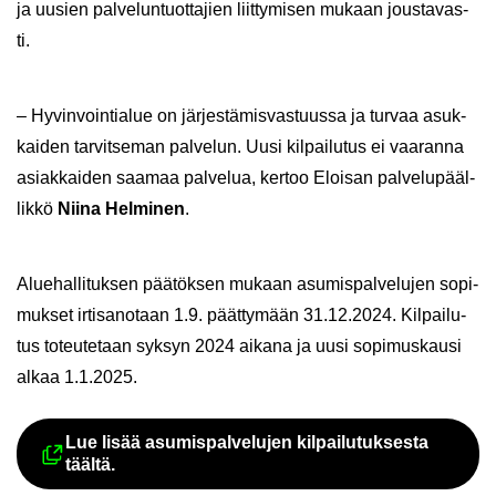
ja uusien pal­ve­lun­tuot­ta­jien liit­ty­mi­sen mu­kaan jous­ta­vas­
ti.
– Hy­vin­voin­tia­lue on jär­jes­tä­mis­vas­tuus­sa ja tur­vaa asuk­
kai­den tar­vit­se­man pal­ve­lun. Uusi kil­pai­lu­tus ei vaa­ran­na
asiak­kai­den saa­maa pal­ve­lua, ker­too Eloi­san pal­ve­lu­pääl­
lik­kö
Niina Hel­mi­nen
.
Alue­hal­li­tuk­sen pää­tök­sen mu­kaan asu­mis­pal­ve­lu­jen so­pi­
muk­set ir­ti­sa­no­taan 1.9. päät­ty­mään 31.12.2024. Kil­pai­lu­
tus to­teu­te­taan syk­syn 2024 ai­ka­na ja uusi so­pi­mus­kausi
alkaa 1.1.2025.
Lue lisää asu­mis­pal­ve­lu­jen kil­pai­lu­tuk­ses­ta
Ul­koi­nen pal­ve­lu avau­tuu uu­del
tääl­tä.