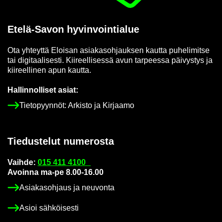
Etelä-​Savon hy­vin­voin­tia­lue
Ota yh­teyt­tä Eloi­san asia­kas­oh­jauk­sen kaut­ta pu­he­li­mit­se
tai di­gi­taa­li­ses­ti. Kii­reel­li­ses­sä avun tar­pees­sa päi­vys­tys ja
kii­reel­li­nen apun kaut­ta.
Hal­lin­nol­li­set asiat:
Tie­to­pyyn­nöt: Ar­kis­to ja Kir­jaa­mo
Tie­dus­te­lut nu­me­ros­ta
Vaih­de:
015 411 4100
Avoin­na ma-pe 8.00-16.00
Asia­kas­oh­jaus ja neu­von­ta
Asioi säh­köi­ses­ti