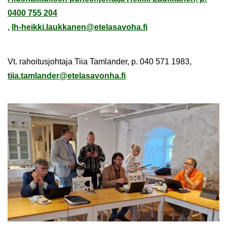
0400 755 204
,
lh-
heik­ki.lauk­ka­nen@ete­la­sa­vo­ha.fi
Vt. ra­hoi­tus­joh­ta­ja Tiia Tam­lan­der, p. 040 571 1983,
tiia.tam­lan­der@ete­la­sa­von­ha.fi