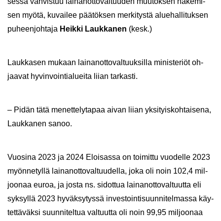
ses­sa vah­vis­tuu lai­nan­ot­to­val­tuu­den muu­tok­sen ha­ke­mi­
sen myötä, ku­vai­lee pää­tök­sen mer­ki­tys­tä alue­hal­li­tuk­sen
pu­heen­joh­ta­ja
Heik­ki Lauk­ka­nen
(kesk.)
Lauk­ka­sen mu­kaan lai­nan­ot­to­val­tuuk­sil­la mi­nis­te­riöt oh­
jaa­vat hy­vin­voin­tia­luei­ta liian tar­kas­ti.
– Pidän tätä me­net­te­ly­ta­paa aivan liian yk­si­tyis­koh­tai­se­na,
Lauk­ka­nen sanoo.
Vuo­si­na 2023 ja 2024 Eloi­sas­sa on toi­mit­tu vuo­del­le 2023
myön­ne­tyl­lä lai­nan­ot­to­val­tuu­del­la, joka oli noin 102,4 mil­
joo­naa euroa, ja josta ns. si­dot­tua lai­nan­ot­to­val­tuut­ta eli
syk­syl­lä 2023 hy­väk­sy­tys­sä in­ves­toin­ti­suun­ni­tel­mas­sa käy­
tet­tä­väk­si suun­ni­tel­tua val­tuut­ta oli noin 99,95 mil­joo­naa