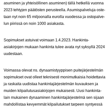
asu­mi­nen ja yh­tei­söl­li­nen asu­mi­nen) tällä het­kel­lä vuon­na
2023 teh­ty­jen pää­tös­ten pe­rus­teel­la. Asu­mis­pal­ve­lu­ja os­te­
taan nyt noin 65 mil­joo­nal­la eu­rol­la vuo­des­sa ja os­to­pal­ve­
lun pii­ris­sä on noin 1000 asia­kas­ta.
So­pi­muk­set as­tui­vat voi­maan 1.4.2023. Hankinta-​
asiakirjojen mu­kaan han­kin­ta tulee avata nyt syk­syl­lä 2024
uu­des­taan.
Voi­mas­sa ole­vat ns. dy­naa­mis­tyyp­pi­sen pui­te­jär­jes­tel­män
so­pi­muk­set ovat ol­leet tek­ni­ses­ti mo­ni­mut­kai­sia hoi­det­ta­via
ja ras­kai­ta uu­dis­taa han­kin­ta­jär­jes­tel­män ku­vauk­sen ja
mui­den kil­pai­lu­tus­asia­kir­jo­jen mu­kai­ses­ti. Uusi han­kin­ta­
lain mu­kai­nen dy­naa­mi­nen han­kin­ta­jär­jes­tel­mä sen si­jaan
mah­dol­lis­taa ke­vyem­mät kil­pai­lu­tuk­set tar­peen syn­tyes­sä