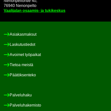
Ne­non­pel­lon­tie 40,
76940 Ne­non­pel­to
Vaa­li­ja­lan osaamis-​ ja tu­ki­kes­kus
Asia­kas­mak­sut
Las­ku­tus­tie­dot
Avoi­met työ­pai­kat
Tie­toa meis­tä
Pää­tök­sen­te­ko
Pal­ve­lu­ha­ku
Pal­ve­lu­ha­ke­mis­to