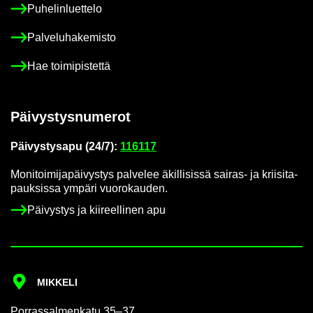
Pu­he­lin­luet­te­lo
Pal­ve­lu­ha­ke­mis­to
Hae toi­mi­pis­tet­tä
Päi­vys­tys­nu­me­rot
Päi­vys­tys­a­pu (24/7):
116117
Mo­ni­toi­mi­ja­päi­vys­tys pal­ve­lee äkil­li­sis­sä sairas-​ ja krii­si­ta­
pauk­sis­sa ym­pä­ri vuo­ro­kau­den.
Päi­vys­tys ja kii­reel­li­nen apu
MIK­KE­LI
Por­ras­sal­men­ka­tu 35–37,