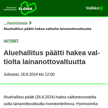
Va­lik­ko
Va­lik­ko
Etusi­vu
Siir­ry si­säl­töön
Ajan­koh­tais­ta
Alue­hal­li­tus päät­ti hakea val­tiol­ta lai­nan­ot­to­val­tuut­ta
UU­TI­SET
Alue­hal­li­tus päät­ti hakea val­
tiol­ta lai­nan­ot­to­val­tuut­ta
Julkaistu
:
26.8.2024 klo 12:00
Alue­hal­li­tus päät­ti (26.8.2024) hakea val­tio­neu­vos­tol­ta
uutta lai­nan­ot­to­val­tuut­ta in­ves­toin­tei­hin­sa. Hy­vin­voin­tia­