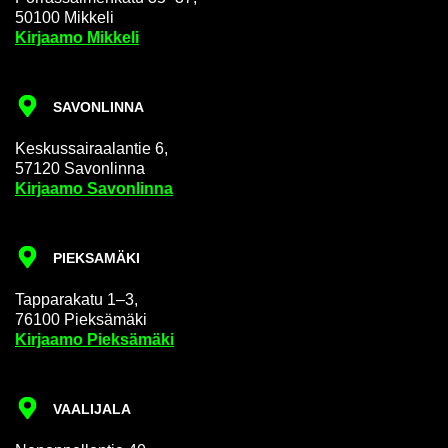
50100 Mik­ke­li
Kir­jaa­mo Mik­ke­li
SA­VON­LIN­NA
Kes­kus­sai­raa­lan­tie 6,
57120 Sa­von­lin­na
Kir­jaa­mo Sa­von­lin­na
PIEK­SA­MÄ­KI
Tap­pa­ra­ka­tu 1–3,
76100 Piek­sä­mä­ki
Kir­jaa­mo Piek­sä­mä­ki
VAA­LI­JA­LA