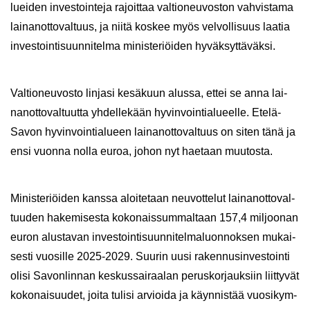
luei­den in­ves­toin­te­ja ra­joit­taa val­tio­neu­vos­ton vah­vis­ta­ma
lai­nan­ot­to­val­tuus, ja niitä kos­kee myös vel­vol­li­suus laa­tia
in­ves­toin­ti­suun­ni­tel­ma mi­nis­te­riöi­den hy­väk­syt­tä­väk­si.
Val­tio­neu­vos­to lin­ja­si ke­sä­kuun alus­sa, ettei se anna lai­
nan­ot­to­val­tuut­ta yh­del­le­kään hy­vin­voin­tia­lu­eel­le. Etelä-​
Savon hy­vin­voin­tia­lu­een lai­nan­ot­to­val­tuus on siten tänä ja
ensi vuon­na nolla euroa, johon nyt hae­taan muu­tos­ta.
Mi­nis­te­riöi­den kans­sa aloi­te­taan neu­vot­te­lut lai­nan­ot­to­val­
tuu­den ha­ke­mi­ses­ta ko­ko­nais­sum­mal­taan 157,4 mil­joo­nan
euron alus­ta­van in­ves­toin­ti­suun­ni­tel­ma­luon­nok­sen mu­kai­
ses­ti vuo­sil­le 2025-2029. Suu­rin uusi ra­ken­nusin­ves­toin­ti
olisi Sa­von­lin­nan kes­kus­sai­raa­lan pe­rus­kor­jauk­siin liit­ty­vät
ko­ko­nai­suu­det, joita tu­li­si ar­vioi­da ja käyn­nis­tää vuo­si­kym­