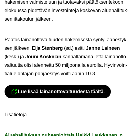
ha­ke­mi­sen val­mis­te­luun ja tuo­ta­vak­si pää­tök­sen­te­koon
elo­kuus­sa pi­det­tä­vän in­ves­toin­te­ja kos­ke­van alue­hal­li­tuk­
sen il­ta­kou­lun jäl­keen.
Pää­tös lai­nan­ot­to­val­tuu­den ha­ke­mi­ses­ta syn­tyi ää­nes­tyk­
sen jäl­keen.
Eija Sten­berg
(sd.) esit­ti
Janne Lai­neen
(kesk.) ja
Jouni Kos­ke­lan
kan­nat­ta­ma­na, että lai­nan­ot­to­
val­tuut­ta olisi alen­net­tu 50 mil­joo­nal­la eu­rol­la. Hy­vin­voin­
tia­lue­joh­ta­jan poh­jae­si­tys voit­ti äänin 10-3.
Lue lisää lai­nan­ot­to­val­tuu­des­ta tääl­tä.
Ul­koi­nen pal­ve­lu avau­tuu uu­del­le vä
Li­sä­tie­to­ja
Alue­hal­li­tuk­sen pu­heen­joh­ta­ja Heik­ki Lauk­ka­nen, p.