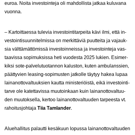
euroa. Noita in­ves­toin­te­ja oli mah­dol­lis­ta jat­kaa ku­lu­va­na
vuon­na.
– Kar­toit­taes­sa tu­le­via in­ves­toin­ti­tar­pei­ta kävi ilmi, että in­
ves­toin­ti­suun­ni­tel­mis­sa on mer­kit­tä­viä puut­tei­ta ja va­jauk­
sia vält­tä­mät­tö­mis­sä in­ves­toin­neis­sa ja in­ves­toin­te­ja vas­
taa­vis­sa so­pi­muk­sis­sa heti vuo­des­ta 2025 lu­kien. Esi­mer­
kik­si sote-​palvelutuotannon ka­lus­ton, kuten am­bu­lans­sien,
päät­ty­vien leasing-​sopimusten jat­kol­le täy­tyy hakea lupaa
lai­nan­ot­to­val­tuuk­sien kaut­ta mi­nis­te­riöis­tä, eikä in­ves­toin­ti­
tar­ve ole ka­tet­ta­vis­sa muu­toin­kaan kuin lai­nan­ot­to­val­tuu­
den muu­tok­sel­la, ker­too lai­nan­ot­to­val­tuu­den tar­pees­ta vt.
ra­hoi­tus­joh­ta­ja
Tiia Tam­lan­der
.
Alue­hal­li­tus pa­laut­ti ke­sä­kuun lo­pus­sa lai­nan­ot­to­val­tuu­den