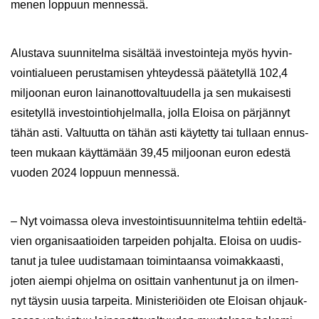
me­nen lop­puun men­nes­sä.
Alus­ta­va suun­ni­tel­ma si­säl­tää in­ves­toin­te­ja myös hy­vin­
voin­tia­lu­een pe­rus­ta­mi­sen yh­tey­des­sä pää­te­tyl­lä 102,4
mil­joo­nan euron lai­nan­ot­to­val­tuu­del­la ja sen mu­kai­ses­ti
esi­te­tyl­lä in­ves­toin­tioh­jel­mal­la, jolla Eloi­sa on pär­jän­nyt
tähän asti. Val­tuut­ta on tähän asti käy­tet­ty tai tul­laan en­nus­
teen mu­kaan käyt­tä­mään 39,45 mil­joo­nan euron edes­tä
vuo­den 2024 lop­puun men­nes­sä.
– Nyt voi­mas­sa oleva in­ves­toin­ti­suun­ni­tel­ma teh­tiin edel­tä­
vien or­ga­ni­saa­tioi­den tar­pei­den poh­jal­ta. Eloi­sa on uu­dis­
ta­nut ja tulee uu­dis­ta­maan toi­min­taan­sa voi­mak­kaas­ti,
joten ai­em­pi oh­jel­ma on osit­tain van­hen­tu­nut ja on il­men­
nyt täy­sin uusia tar­pei­ta. Mi­nis­te­riöi­den ote Eloi­san oh­jauk­