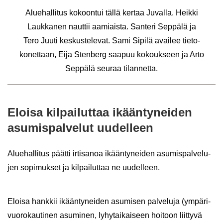
Alue­hal­li­tus ko­koon­tui tällä ker­taa Ju­val­la. Heik­ki
Lauk­ka­nen naut­tii aa­miais­ta. San­te­ri Sep­pä­lä ja
Tero Juuti kes­kus­te­le­vat. Sami Si­pi­lä avai­lee tie­to­
ko­net­taan, Eija Sten­berg saa­puu ko­kouk­seen ja Arto
Sep­pä­lä seu­raa ti­lan­net­ta.
Eloi­sa kil­pai­lut­taa ikään­ty­nei­den
asu­mis­pal­ve­lut uu­del­leen
Alue­hal­li­tus päät­ti ir­ti­sa­noa ikään­ty­nei­den asu­mis­pal­ve­lu­
jen so­pi­muk­set ja kil­pai­lut­taa ne uu­del­leen.
Eloi­sa hank­kii ikään­ty­nei­den asu­mi­sen pal­ve­lu­ja (ym­pä­ri­
vuo­ro­kau­ti­nen asu­mi­nen, ly­hy­tai­kai­seen hoi­toon liit­ty­vä