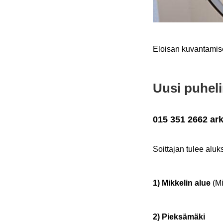
Eloi­san ku­van­ta­mi­s
Uusi pu­he­l
015 351 2662
ar­
Soit­ta­jan tulee aluk­s
1) Mik­ke­lin alue
(Mik
2) Piek­sä­mä­ki