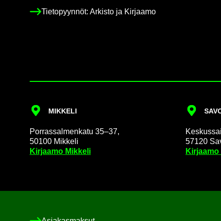
Tie­to­pyyn­nöt: Ar­kis­to ja Kir­jaa­mo
MIK­KE­LI
SA­VO
Por­ras­sal­men­ka­tu 35–37,
Kes­kus­sai­
50100 Mik­ke­li
57120 Sa­v
Kir­jaa­mo Mik­ke­li
Kir­jaa­mo
Asia­kas­mak­sut