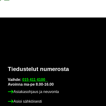
Tie­dus­te­lut nu­me­ros­ta
Vaih­de:
015 411 4100
Avoin­na ma-pe 8.00-16.00
Asia­kas­oh­jaus ja neu­von­ta
Asioi säh­köi­ses­ti