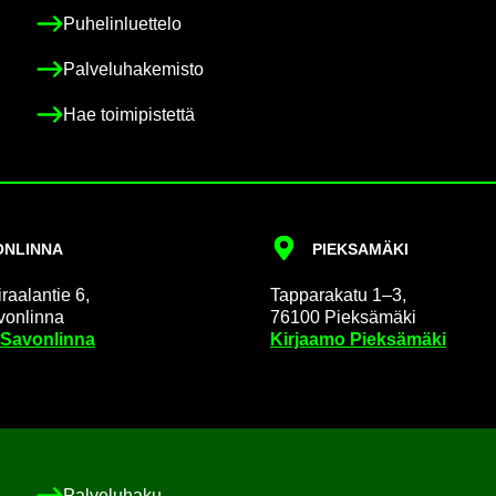
Pu­he­lin­luet­te­lo
Pal­ve­lu­ha­ke­mis­to
Hae toi­mi­pis­tet­tä
N­LIN­NA
PIEK­SA­MÄ­KI
raa­lan­tie 6,
Tap­pa­ra­ka­tu 1–3,
on­lin­na
76100 Piek­sä­mä­ki
 Sa­von­lin­na
Kir­jaa­mo Piek­sä­mä­ki
Pal­ve­lu­ha­ku