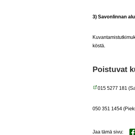
3) Sa­von­lin­nan al
Ku­van­ta­mis­tut­ki­muk
kös­tä.
Pois­tu­vat k
015 5277 181 (Sa­
050 351 1454 (Piek­s
Jaa tämä sivu
:
Ja