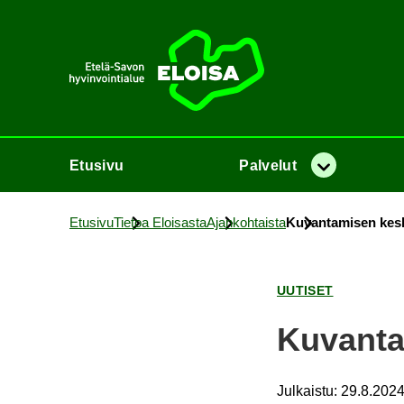
Etusi­vu
Etusi­vu
Pal­ve­lut
Va­lik­ko
Etusi­vu
Tie­toa Eloi­sas­ta
Ajan­koh­tais­ta
Ku­van­ta­mi­sen kes­ki­
UU­TI­SET
Ku­van­ta­
Julkaistu
:
29.8.2024