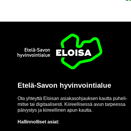
Etusi­vu
Etelä-​Savon hy­vin­voin­tia­lue
Ota yh­teyt­tä Eloi­san asia­kas­oh­jauk­sen kaut­ta pu­he­li­
mit­se tai di­gi­taa­li­ses­ti. Kii­reel­li­ses­sä avun tar­pees­sa
päi­vys­tys ja kii­reel­li­nen apun kaut­ta.
Hal­lin­nol­li­set asiat: