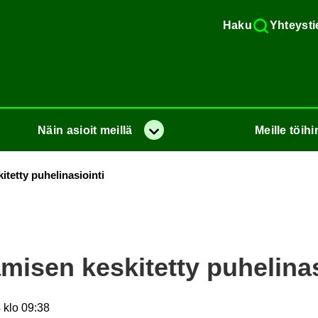
Haku
Yh­teys­ti
Näin
asioit
meil­lä
Meil­le
töi­hi
Va­lik­ko
tet­ty pu­he­li­n­asioin­ti
mi­sen kes­ki­tet­ty pu­he­li­n­a
 klo 09:38