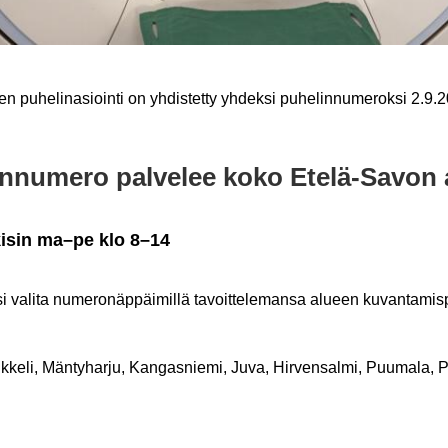
en pu­he­li­n­asioin­ti on yh­dis­tet­ty yh­dek­si pu­he­lin­nu­me­rok­si 2.9
in­nu­me­ro pal­ve­lee koko Etelä-​Savon 
ki­sin ma–pe klo 8–14
i va­li­ta nu­me­ro­näp­päi­mil­lä ta­voit­te­le­man­sa alu­een ku­van­ta­mis­p
­ke­li, Män­ty­har­ju, Kan­gas­nie­mi, Juva, Hir­ven­sal­mi, Puu­ma­la, 