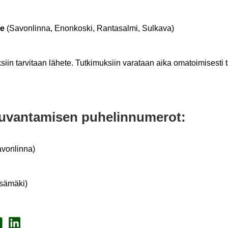
ue
(Sa­von­lin­na, Enon­kos­ki, Ran­ta­sal­mi, Sul­ka­va)
­siin tar­vi­taan lä­he­te. Tut­ki­muk­siin va­ra­taan aika oma­toi­mi­ses­ti t
u­van­ta­mi­sen pu­he­lin­nu­me­rot:
von­lin­na)
ä­mä­ki)
a Face­book
Jaa Lin­ke­dI­nis­sä