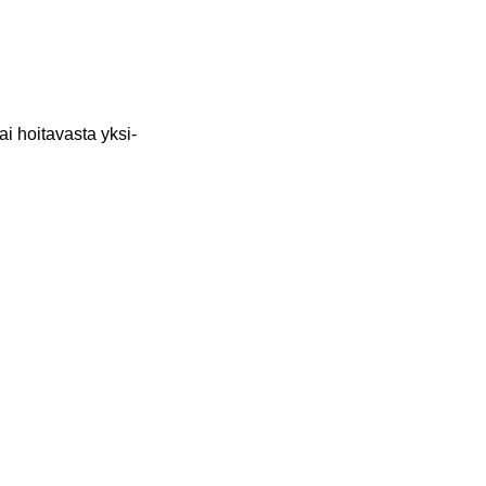
ai hoi­ta­vas­ta yk­si­