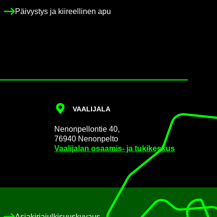
Päi­vys­tys ja kii­reel­li­nen apu
VAA­LI­JA­LA
Ne­non­pel­lon­tie 40,
76940 Ne­non­pel­to
Vaa­li­ja­lan osaamis-​ ja tu­ki­kes­kus
Asia­kir­ja­jul­ki­suus­ku­vaus