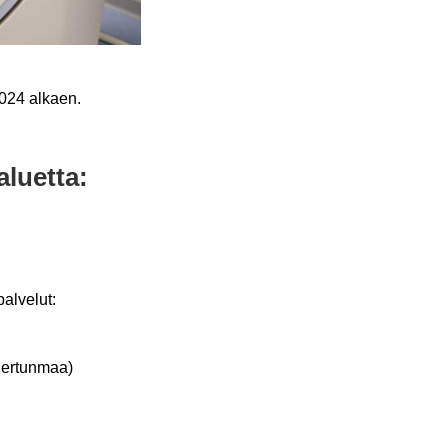
.2024 al­kaen.
aluet­ta:
al­ve­lut:
Per­tun­maa)