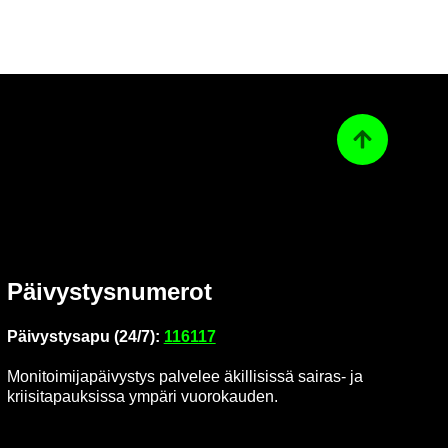
Ta­kai­sin ylös
Päi­vys­tys­nu­me­rot
Päi­vys­tys­a­pu (24/7):
116117
Mo­ni­toi­mi­ja­päi­vys­tys pal­ve­lee äkil­li­sis­sä sairas-​ ja
krii­si­ta­pauk­sis­sa ym­pä­ri vuo­ro­kau­den.