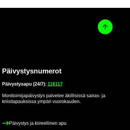
Ta­kai­sin ylös
Päi­vys­tys­nu­me­rot
Päi­vys­tys­a­pu (24/7):
116117
Mo­ni­toi­mi­ja­päi­vys­tys pal­ve­lee äkil­li­sis­sä sairas-​ ja
krii­si­ta­pauk­sis­sa ym­pä­ri vuo­ro­kau­den.
Päi­vys­tys ja kii­reel­li­nen apu