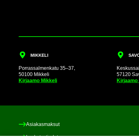
MIK­KE­LI
SA­VO
Por­ras­sal­men­ka­tu 35–37,
Kes­kus­sai­
50100 Mik­ke­li
57120 Sa­v
Kir­jaa­mo Mik­ke­li
Kir­jaa­mo
Asia­kas­mak­sut
Las­ku­tus­tie­dot