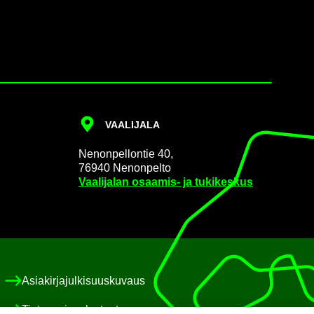
VAA­LI­JA­LA
Ne­non­pel­lon­tie 40,
76940 Ne­non­pel­to
Vaa­li­ja­lan osaamis-​ ja tu­ki­kes­kus
Asia­kir­ja­jul­ki­suus­ku­vaus
Tie­to­suo­ja­se­los­teet