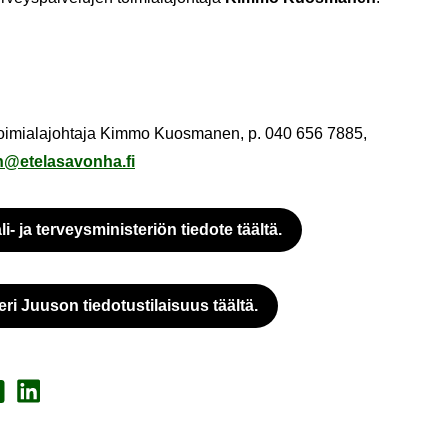
n toi­mia­la­joh­ta­ja Kimmo Kuos­ma­nen, p. 040 656 7885,
ete­la­sa­von­ha.fi
​ ja ter­veys­mi­nis­te­riön tie­do­te tääl­tä.
Ul­koi­nen pal­ve­lu avau­tuu uu­del­le vä­li­leh­del­le
­ri Juuson tie­do­tus­ti­lai­suus tääl­tä.
Ul­koi­nen pal­ve­lu avau­tuu uu­del­le vä­li­leh­del­le
a Face­book
Jaa Lin­ke­dI­nis­sä