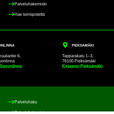
Pal­ve­lu­ha­ke­mis­to
Hae toi­mi­pis­tet­tä
N­LIN­NA
PIEK­SA­MÄ­KI
raa­lan­tie 6,
Tap­pa­ra­ka­tu 1–3,
on­lin­na
76100 Piek­sä­mä­ki
 Sa­von­lin­na
Kir­jaa­mo Piek­sä­mä­ki
Pal­ve­lu­ha­ku
Pal­ve­lu­ha­ke­mis­to