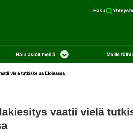
Haku
Yh­teys­ti
Näin
asioit
meil­lä
Meil­le
töi­hi
Va­lik­ko
 vaa­tii vielä tut­kis­ke­lua Eloi­sas­sa
­la­kie­si­tys vaa­tii vielä tut­ki
sa