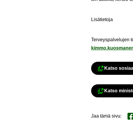
Li­sä­tie­to­ja
Ter­veys­pal­ve­lu­je
kimmo.kuos­ma­nen@
Katso sosiaali-
Katso mi­nis­te
Jaa tämä sivu
:
Ja