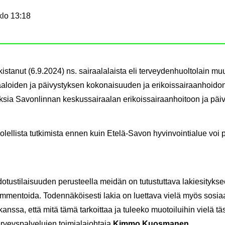
klo 13:18
is­ta­nut (6.9.2024) ns. sai­raa­la­lais­ta eli ter­vey­den­huol­to­lain muu
a­loi­den ja päi­vys­tyk­sen ko­ko­nai­suu­den ja eri­kois­sai­raan­hoi­do
tuk­sia Sa­von­lin­nan kes­kus­sai­raa­lan eri­kois­sai­raan­hoi­toon ja päi­
huo­lel­lis­ta tut­ki­mis­ta ennen kuin Etelä-​Savon hy­vin­voin­tia­lue voi
tus­ti­lai­suu­den pe­rus­teel­la mei­dän on tu­tus­tut­ta­va la­kie­si­tyk
men­toi­da. To­den­nä­köi­ses­ti lakia on luet­ta­va vielä myös sosiaali
 kans­sa, että mitä tämä tar­koit­taa ja tu­lee­ko muo­toi­lui­hin vielä t
r­veys­pal­ve­lu­jen toi­mia­la­joh­ta­ja
Kimmo Kuos­ma­nen
.