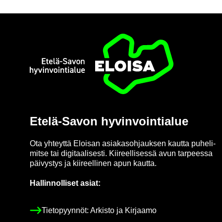
Etusi­vu
Etelä-​Savon hy­vin­voin­tia­lue
Ota yh­teyt­tä Eloi­san asia­kas­oh­jauk­sen kaut­ta pu­he­li­
mit­se tai di­gi­taa­li­ses­ti. Kii­reel­li­ses­sä avun tar­pees­sa
päi­vys­tys ja kii­reel­li­nen apun kaut­ta.
Hal­lin­nol­li­set asiat:
Tie­to­pyyn­nöt: Ar­kis­to ja Kir­jaa­mo