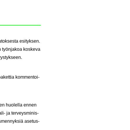
­tok­ses­ta esi­tyk­sen.
n työn­ja­koa kos­ke­va
vys­tyk­seen.
 pa­ket­tia kom­men­toi­
­seen huo­lel­la ennen
-​ ja ter­veys­mi­nis­
äs­men­nyk­siä ase­tus­