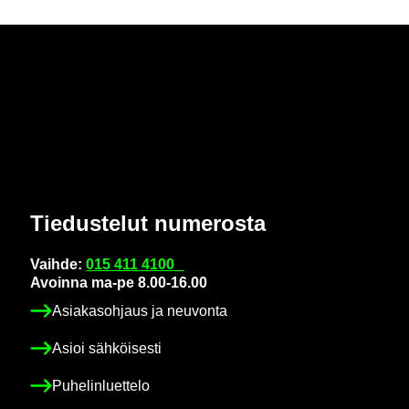
Tie­dus­te­lut nu­me­ros­ta
Vaih­de:
015 411 4100
Avoin­na ma-pe 8.00-16.00
Asia­kas­oh­jaus ja neu­von­ta
Asioi säh­köi­ses­ti
Pu­he­lin­luet­te­lo