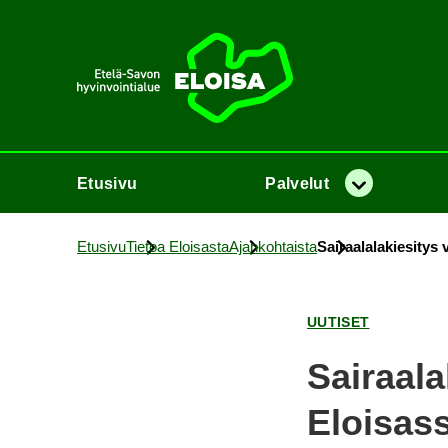
Etusi­vu
Etusi­vu
Pal­ve­lut
Va­lik­ko
Etusi­vu
Tie­toa Eloi­sas­ta
Ajan­koh­tais­ta
Sai­raa­la­la­kie­si­tys
UU­TI­SET
Sai­raa­la
Eloi­sas­