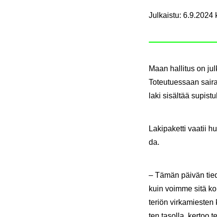
Julkaistu
:
6.9.2024 
Maan hal­li­tus on jul­k
To­teu­tues­saan sai­ra
laki si­säl­tää su­pis­
La­ki­pa­ket­ti vaa­tii 
da.
– Tämän päi­vän tie­do­
kuin voim­me sitä kom­
te­riön vir­ka­mies­ten
ten ta­sol­la, ker­too te