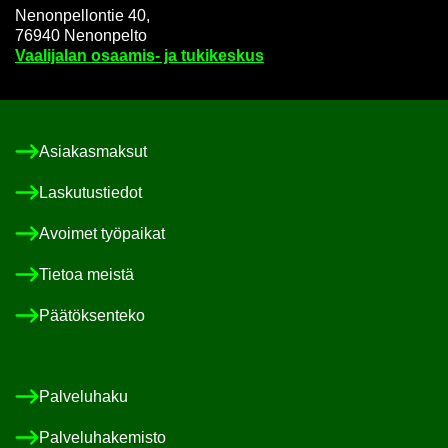
Ne­non­pel­lon­tie 40,
76940 Ne­non­pel­to
Vaa­li­ja­lan osaamis-​ ja tu­ki­kes­kus
Asia­kas­mak­sut
Las­ku­tus­tie­dot
Avoi­met työ­pai­kat
Tie­toa meis­tä
Pää­tök­sen­te­ko
Pal­ve­lu­ha­ku
Pal­ve­lu­ha­ke­mis­to