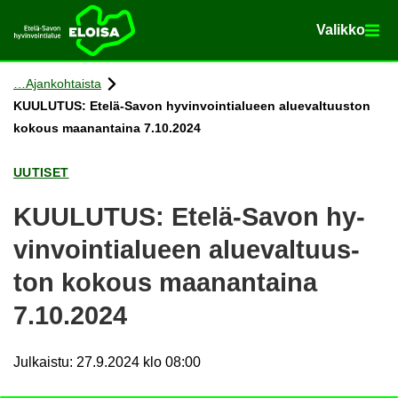
Va­lik­ko
Va­lik­ko
Etusi­vu
Siir­ry si­säl­töön
Ajan­koh­tais­ta
KUU­LU­TUS: Etelä-​Savon hy­vin­voin­tia­lu­een alue­val­tuus­ton
ko­kous maa­nan­tai­na 7.10.2024
UU­TI­SET
KUU­LU­TUS: Etelä-​Savon hy­
vin­voin­tia­lu­een alue­val­tuus­
ton ko­kous maa­nan­tai­na
7.10.2024
Julkaistu
:
27.9.2024 klo 08:00