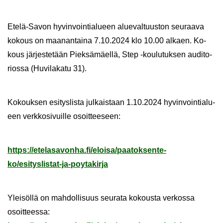
Etelä-​Savon hy­vin­voin­tia­lu­een alue­val­tuus­ton seu­raa­va
ko­kous on maa­nan­tai­na 7.10.2024 klo 10.00 al­kaen. Ko­
kous jär­jes­te­tään Piek­sä­mäel­lä, Step -​koulutuksen au­di­to­
rios­sa (Hu­vi­la­ka­tu 31).
Ko­kouk­sen esi­tys­lis­ta jul­kais­taan 1.10.2024 hy­vin­voin­tia­lu­
een verk­ko­si­vuil­le osoit­tee­seen:
https://ete­la­sa­von­ha.fi/eloi­sa/paa­tok­sen­te­
ko/esityslistat-​ja-poytakirja
Ylei­söl­lä on mah­dol­li­suus seu­ra­ta ko­kous­ta ver­kos­sa
osoit­tees­sa: