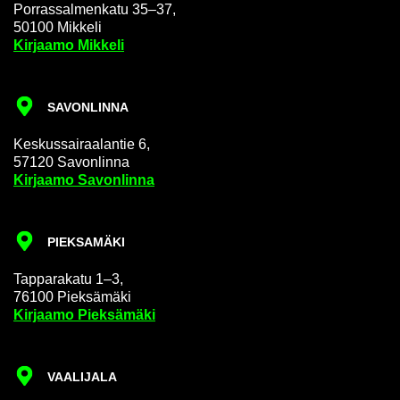
Por­ras­sal­men­ka­tu 35–37,
50100 Mik­ke­li
Kir­jaa­mo Mik­ke­li
SA­VON­LIN­NA
Kes­kus­sai­raa­lan­tie 6,
57120 Sa­von­lin­na
Kir­jaa­mo Sa­von­lin­na
PIEK­SA­MÄ­KI
Tap­pa­ra­ka­tu 1–3,
76100 Piek­sä­mä­ki
Kir­jaa­mo Piek­sä­mä­ki
VAA­LI­JA­LA