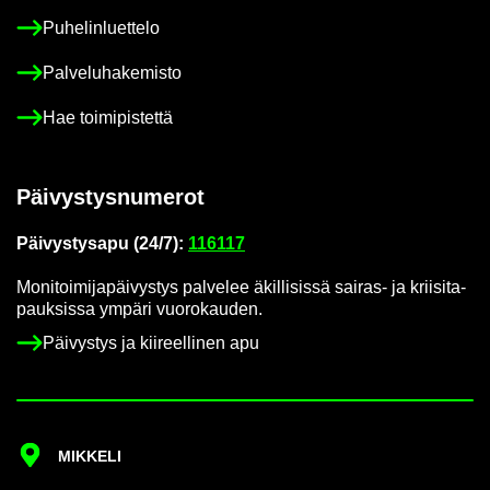
Pu­he­lin­luet­te­lo
Pal­ve­lu­ha­ke­mis­to
Hae toi­mi­pis­tet­tä
Päi­vys­tys­nu­me­rot
Päi­vys­tys­a­pu (24/7):
116117
Mo­ni­toi­mi­ja­päi­vys­tys pal­ve­lee äkil­li­sis­sä sairas-​ ja krii­si­ta­
pauk­sis­sa ym­pä­ri vuo­ro­kau­den.
Päi­vys­tys ja kii­reel­li­nen apu
MIK­KE­LI