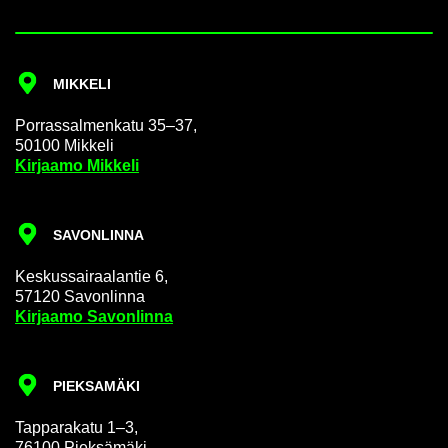
MIK­KE­LI
Por­ras­sal­men­ka­tu 35–37,
50100 Mik­ke­li
Kir­jaa­mo Mik­ke­li
SA­VON­LIN­NA
Kes­kus­sai­raa­lan­tie 6,
57120 Sa­von­lin­na
Kir­jaa­mo Sa­von­lin­na
PIEK­SA­MÄ­KI
Tap­pa­ra­ka­tu 1–3,
76100 Piek­sä­mä­ki