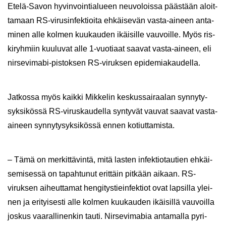
Etelä-​Savon hy­vin­voin­tia­lu­een neu­vo­lois­sa pääs­tään aloit­
ta­maan RS-​virusinfektioita eh­käi­se­vän vasta-​aineen an­ta­
mi­nen alle kol­men kuu­kau­den ikäi­sil­le vau­voil­le. Myös ris­
ki­ryh­miin kuu­lu­vat alle 1-​vuotiaat saa­vat vasta-​aineen, eli
nirsevimabi-​pistoksen RS-​viruksen epi­de­mia­kau­del­la.
Jat­kos­sa myös kaik­ki Mik­ke­lin kes­kus­sai­raa­lan syn­ny­ty­
syk­si­kös­sä RS-​viruskaudella syn­ty­vät vau­vat saa­vat vasta-​
aineen syn­ny­ty­syk­si­kös­sä ennen ko­tiut­ta­mis­ta.
– Tämä on mer­kit­tä­vin­tä, mitä las­ten in­fek­tio­tau­tien eh­käi­
se­mi­ses­sä on ta­pah­tu­nut erit­täin pit­kään ai­kaan. RS-​
viruksen ai­heut­ta­mat hen­gi­tys­tiein­fek­tiot ovat lap­sil­la ylei­
nen ja eri­tyi­ses­ti alle kol­men kuu­kau­den ikäi­sil­lä vau­voil­la
jos­kus vaa­ral­li­nen­kin tauti. Nir­se­vi­ma­bia an­ta­mal­la py­ri­