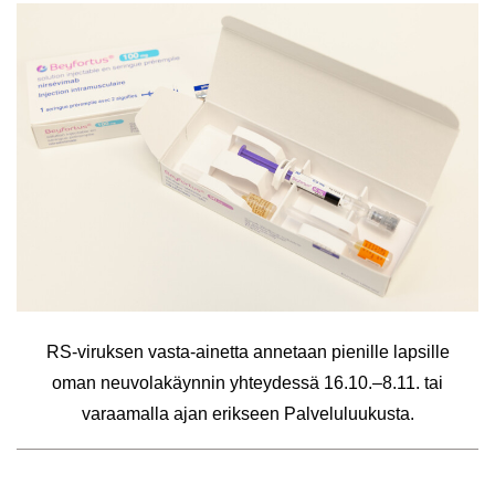
RS-​viruksen vasta-​ainetta an­ne­taan pie­nil­le lap­sil­le
oman neu­vo­la­käyn­nin yh­tey­des­sä 16.10.–8.11. tai
va­raa­mal­la ajan erik­seen Pal­ve­lu­luu­kus­ta.