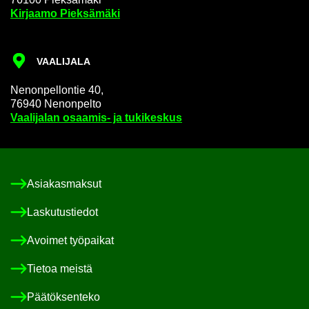
Kir­jaa­mo Piek­sä­mä­ki
VAA­LI­JA­LA
Ne­non­pel­lon­tie 40,
76940 Ne­non­pel­to
Vaa­li­ja­lan osaamis-​ ja tu­ki­kes­kus
Asia­kas­mak­sut
Las­ku­tus­tie­dot
Avoi­met työ­pai­kat
Tie­toa meis­tä
Pää­tök­sen­te­ko