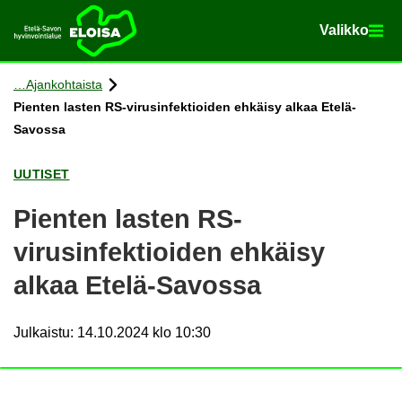
Va­lik­ko
Va­lik­ko
Etusi­vu
Siir­ry si­säl­töön
Ajan­koh­tais­ta
Pien­ten las­ten RS-​virusinfektioiden eh­käi­sy alkaa Etelä-​
Savossa
UU­TI­SET
Pien­ten las­ten RS-​
virusinfektioiden eh­käi­sy
alkaa Etelä-​Savossa
Julkaistu
:
14.10.2024 klo 10:30