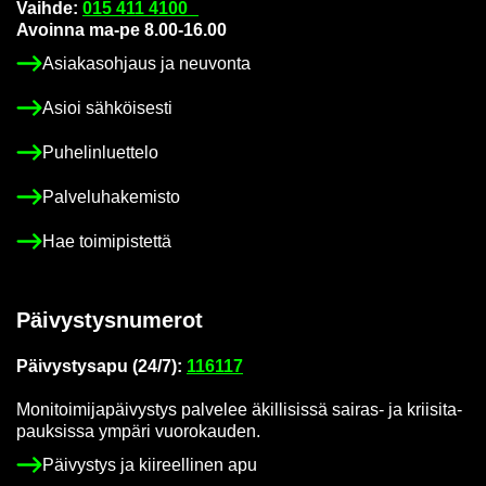
Vaih­de:
015 411 4100
Avoin­na ma-pe 8.00-16.00
Asia­kas­oh­jaus ja neu­von­ta
Asioi säh­köi­ses­ti
Pu­he­lin­luet­te­lo
Pal­ve­lu­ha­ke­mis­to
Hae toi­mi­pis­tet­tä
Päi­vys­tys­nu­me­rot
Päi­vys­tys­a­pu (24/7):
116117
Mo­ni­toi­mi­ja­päi­vys­tys pal­ve­lee äkil­li­sis­sä sairas-​ ja krii­si­ta­
pauk­sis­sa ym­pä­ri vuo­ro­kau­den.
Päi­vys­tys ja kii­reel­li­nen apu