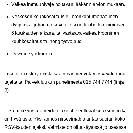
Vai­kea im­muu­ni­va­je hoi­ta­van lää­kä­rin ar­vion mu­kaan.
Kes­ko­sen keuh­ko­sai­raus eli bron­ko­pul­mo­naa­li­nen
dyspla­sia, johon on tar­vit­tu jo­ta­kin tu­ki­hoi­toa vii­mei­sen
6 kuu­kau­den ai­ka­na, tai vas­taa­va vai­kea kroo­ni­nen
keuh­ko­sai­raus tai hen­gi­tys­va­jaus.
Downin syndroo­ma.
Li­sä­tie­toa ris­ki­ryh­mis­tä saa oman neu­vo­lan ter­vey­den­hoi­
ta­jal­ta tai Pal­ve­lu­luu­kun pu­he­li­mes­ta 015 744 7744 (linja
2).
– Saim­me vasta-​aineiden ja­ke­lul­le eril­lis­ra­hoi­tuk­sen, mikä
on hyvä asia. Yksi annos nir­se­vi­ma­bia antaa suo­jan koko
RSV-​kauden ajak­si. Val­mis­te on ollut käy­tös­sä jo useas­sa