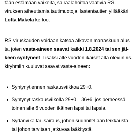
tään es­tä­mään vai­kei­ta, sai­raa­la­hoi­toa vaa­ti­via RS-​
viruksen ai­heut­ta­mia tau­ti­muo­to­ja, las­ten­tau­tien yli­lää­kä­ri
Lotta Mä­ke­lä
ker­too.
RS-​viruskauden voi­daan kat­soa al­ka­van mar­ras­kuun alus­
ta, joten
vasta-​aineen saa­vat kaik­ki 1.8.2024 tai sen jäl­
keen syn­ty­neet
. Li­säk­si alle vuo­den ikäi­set alla ole­viin ris­
ki­ryh­miin kuu­lu­vat saa­vat vasta-​aineen:
Syn­ty­nyt ennen ras­kaus­viik­koa 29+0.
Syn­ty­nyt ras­kaus­vii­kol­la 29+0 – 36+6, jos per­hees­sä
toi­nen alle 6 vuo­den ikäi­nen lapsi tai lap­sia.
Sy­dän­vi­ka tai -​sairaus, johon suun­ni­tel­laan leik­kaus­ta
tai johon tar­vi­taan jat­ku­vaa lää­ki­tys­tä.