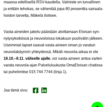
maas­sa edel­li­sel­lä RSV-​kaudella. Val­mis­te on tur­val­li­nen
ja erit­täin te­ho­kas, se vä­hen­tää jopa 80 pro­sent­tia sai­raa­la­
hoi­don tar­vet­ta, Mä­ke­lä iloit­see.
Vasta-​aineiden ja­ke­lu pääs­tään aloit­ta­maan Eloi­san syn­
ny­ty­syk­si­kös­sä ja neu­vo­lois­sa lo­ka­kuun puo­li­vä­lin jäl­keen.
Useim­mat lap­set saa­vat vasta-​aineen oman jo va­ra­tun
neu­vo­la­käyn­nin yh­tey­des­sä. Mi­kä­li neuvola-​aikaa ei ole
16.10.–8.11. vä­li­sel­le ajal­le
, voi vasta-​aineen antoa var­ten
va­ra­ta neuvola-​ajan Pal­ve­lu­luu­kus­ta OmaE­loi­san cha­tis­sa
tai pu­he­li­mit­se 015 744 7744 (linja 1).
Jaa tämä sivu
:
Jaa Face­book
Jaa Lin­ke­dI­nis­sä