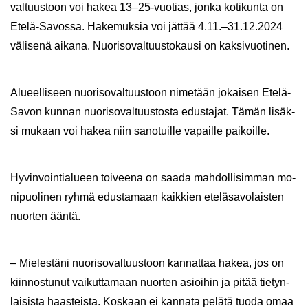
val­tuus­toon voi hakea 13–25-​vuotias, jonka ko­ti­kun­ta on
Etelä-​Savossa. Ha­ke­muk­sia voi jät­tää 4.11.–31.12.2024
vä­li­se­nä ai­ka­na. Nuo­ri­so­val­tuus­to­kausi on kak­si­vuo­ti­nen.
Alu­eel­li­seen nuo­ri­so­val­tuus­toon ni­me­tään jo­kai­sen Etelä-​
Savon kun­nan nuo­ri­so­val­tuus­tos­ta edus­ta­jat. Tämän li­säk­
si mu­kaan voi hakea niin sa­no­tuil­le va­pail­le pai­koil­le.
Hy­vin­voin­tia­lu­een toi­vee­na on saada mah­dol­li­sim­man mo­
ni­puo­li­nen ryhmä edus­ta­maan kaik­kien ete­lä­sa­vo­lais­ten
nuor­ten ääntä.
– Mie­les­tä­ni nuo­ri­so­val­tuus­toon kan­nat­taa hakea, jos on
kiin­nos­tu­nut vai­kut­ta­maan nuor­ten asioi­hin ja pitää tie­tyn­
lai­sis­ta haas­teis­ta. Kos­kaan ei kan­na­ta pe­lä­tä tuoda omaa