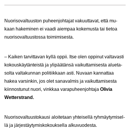
Nuo­ri­so­val­tuus­ton pu­heen­joh­ta­jat va­kuut­ta­vat, että mu­
kaan ha­ke­mi­nen ei vaadi ai­em­paa ko­ke­mus­ta tai tie­toa
nuo­ri­so­val­tuus­tos­sa toi­mi­mi­ses­ta.
– Kai­ken tar­vit­ta­van kyllä oppii. Itse olen op­pi­nut val­ta­vas­ti
ko­kous­käy­tän­teis­tä ja yli­pää­tän­sä vai­kut­ta­mi­ses­ta alue­ta­
sol­ta val­ta­kun­nan po­li­tiik­kaan asti. Nu­vaan kan­nat­taa
hakea var­sin­kin, jos olet sa­na­val­mis ja vai­kut­ta­mi­ses­ta
kiin­nos­tu­nut nuori, vink­kaa va­ra­pu­heen­joh­ta­ja
Oli­via
Wetterstrand.
Nuo­ri­so­val­tuus­to­kausi aloi­te­taan yh­tei­sel­lä ryh­mäy­ty­mi­sel­
lä ja jär­jes­täy­ty­mis­ko­kouk­sel­la al­ku­vuo­des­ta.