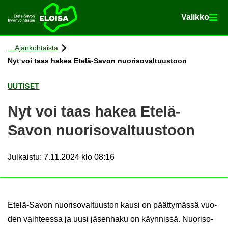
Va­lik­ko
Va­lik­ko
Etusi­vu
Siir­ry si­säl­töön
Ajan­koh­tais­ta
Nyt voi taas hakea Etelä-​Savon nuo­ri­so­val­tuus­toon
UU­TI­SET
Nyt voi taas hakea Etelä-​
Savon nuo­ri­so­val­tuus­toon
Julkaistu
:
7.11.2024 klo 08:16
Etelä-​Savon nuo­ri­so­val­tuus­ton kausi on päät­ty­mäs­sä vuo­
den vaih­tees­sa ja uusi jä­sen­ha­ku on käyn­nis­sä. Nuo­ri­so­