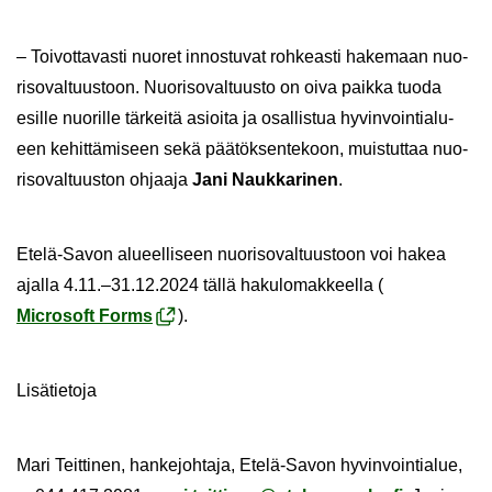
– Toi­vot­ta­vas­ti nuo­ret in­nos­tu­vat roh­keas­ti ha­ke­maan nuo­
ri­so­val­tuus­toon. Nuo­ri­so­val­tuus­to on oiva paik­ka tuoda
esil­le nuo­ril­le tär­kei­tä asioi­ta ja osal­lis­tua hy­vin­voin­tia­lu­
een ke­hit­tä­mi­seen sekä pää­tök­sen­te­koon, muis­tut­taa nuo­
ri­so­val­tuus­ton oh­jaa­ja
Jani Nauk­ka­ri­nen
.
Etelä-​Savon alu­eel­li­seen nuo­ri­so­val­tuus­toon voi hakea
ajal­la 4.11.–31.12.2024 tällä ha­ku­lo­mak­keel­la (
Mic­ro­soft Forms
).
Li­sä­tie­to­ja
Mari Teit­ti­nen, han­ke­joh­ta­ja, Etelä-​Savon hy­vin­voin­tia­lue,