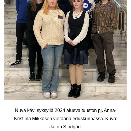
Nuva kävi syk­syl­lä 2024 alue­val­tuus­ton pj. Anna-​
Kristiina Mik­ko­sen vie­raa­na edus­kun­nas­sa. Kuva:
Jacob Storb­jörk