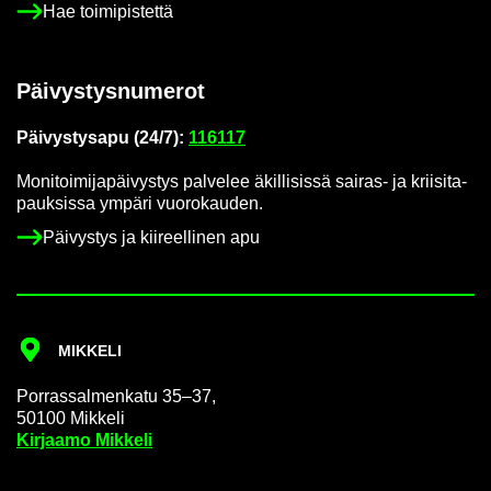
Hae toi­mi­pis­tet­tä
Päi­vys­tys­nu­me­rot
Päi­vys­tys­a­pu (24/7):
116117
Mo­ni­toi­mi­ja­päi­vys­tys pal­ve­lee äkil­li­sis­sä sairas-​ ja krii­si­ta­
pauk­sis­sa ym­pä­ri vuo­ro­kau­den.
Päi­vys­tys ja kii­reel­li­nen apu
MIK­KE­LI
Por­ras­sal­men­ka­tu 35–37,
50100 Mik­ke­li
Kir­jaa­mo Mik­ke­li