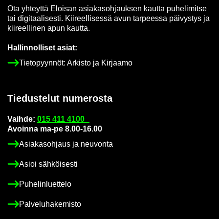
Ota yh­teyt­tä Eloi­san asia­kas­oh­jauk­sen kaut­ta pu­he­li­mit­se
tai di­gi­taa­li­ses­ti. Kii­reel­li­ses­sä avun tar­pees­sa päi­vys­tys ja
kii­reel­li­nen apun kaut­ta.
Hal­lin­nol­li­set asiat:
Tie­to­pyyn­nöt: Ar­kis­to ja Kir­jaa­mo
Tie­dus­te­lut nu­me­ros­ta
Vaih­de:
015 411 4100
Avoin­na ma-pe 8.00-16.00
Asia­kas­oh­jaus ja neu­von­ta
Asioi säh­köi­ses­ti
Pu­he­lin­luet­te­lo
Pal­ve­lu­ha­ke­mis­to