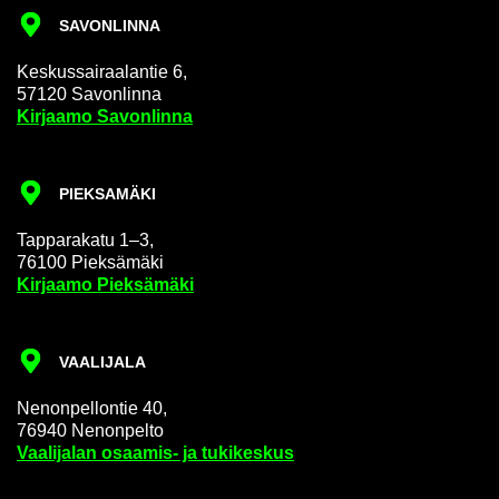
SA­VON­LIN­NA
Kes­kus­sai­raa­lan­tie 6,
57120 Sa­von­lin­na
Kir­jaa­mo Sa­von­lin­na
PIEK­SA­MÄ­KI
Tap­pa­ra­ka­tu 1–3,
76100 Piek­sä­mä­ki
Kir­jaa­mo Piek­sä­mä­ki
VAA­LI­JA­LA
Ne­non­pel­lon­tie 40,
76940 Ne­non­pel­to
Vaa­li­ja­lan osaamis-​ ja tu­ki­kes­kus