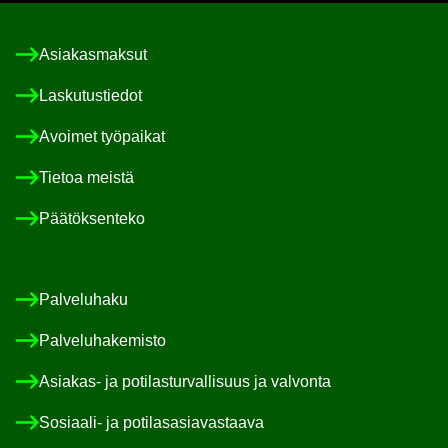
Asia­kas­mak­sut
Las­ku­tus­tie­dot
Avoi­met työ­pai­kat
Tie­toa meis­tä
Pää­tök­sen­te­ko
Pal­ve­lu­ha­ku
Pal­ve­lu­ha­ke­mis­to
Asiakas-​ ja po­ti­las­tur­val­li­suus ja val­von­ta
Sosiaali-​ ja po­ti­las­asia­vas­taa­va