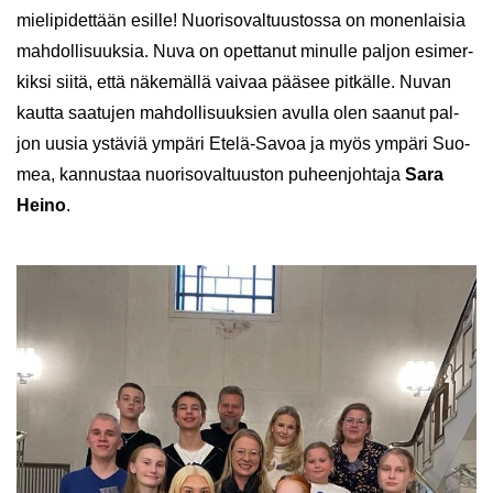
mie­li­pi­det­tään esil­le! Nuo­ri­so­val­tuus­tos­sa on mo­nen­lai­sia
mah­dol­li­suuk­sia. Nuva on opet­ta­nut mi­nul­le pal­jon esi­mer­
kik­si siitä, että nä­ke­mäl­lä vai­vaa pää­see pit­käl­le. Nuvan
kaut­ta saa­tu­jen mah­dol­li­suuk­sien avul­la olen saa­nut pal­
jon uusia ys­tä­viä ym­pä­ri Etelä-​Savoa ja myös ym­pä­ri Suo­
mea, kan­nus­taa nuo­ri­so­val­tuus­ton pu­heen­joh­ta­ja
Sara
Heino
.