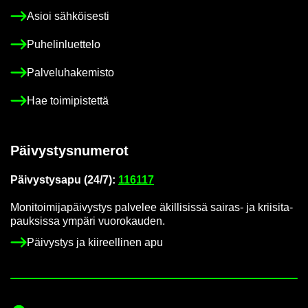
Asioi säh­köi­ses­ti
Pu­he­lin­luet­te­lo
Pal­ve­lu­ha­ke­mis­to
Hae toi­mi­pis­tet­tä
Päi­vys­tys­nu­me­rot
Päi­vys­tys­a­pu (24/7):
116117
Mo­ni­toi­mi­ja­päi­vys­tys pal­ve­lee äkil­li­sis­sä sairas-​ ja krii­si­ta­
pauk­sis­sa ym­pä­ri vuo­ro­kau­den.
Päi­vys­tys ja kii­reel­li­nen apu