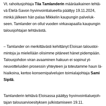
Vt. ra­hoi­tus­joh­ta­ja
Tiia Tam­lan­de­rin
mää­rä­ai­kai­nen teh­tä­
vä Etelä-​Savon hy­vin­voin­tia­lu­eel­la päät­tyy 19.11.2024,
minkä jäl­keen hän palaa Mik­ke­lin kau­pun­gin pal­ve­luk­
seen. Tam­lan­der on ollut vuo­den vir­ka­va­paal­la kau­pun­gin
ta­lous­joh­ta­jan teh­tä­väs­tä.
– Tam­lan­der on mer­kit­tä­väs­ti ke­hit­tä­nyt Eloi­san ta­lous­toi­
min­to­ja ja mie­lel­lään oli­sim­me pi­tä­neet hänet pi­dem­pään.
Ta­lous­joh­don viran avaa­mi­nen ha­kuun ei so­pi­nut yt-​
neuvotteluiden pro­ses­sin yh­tey­teen ja to­teu­tam­me haun lä­
hiai­koi­na, ker­too kon­ser­ni­pal­ve­lu­jen toi­mia­la­joh­ta­ja
Sami
Si­pi­lä
.
Tam­lan­de­rin teh­tä­vä Eloi­sas­sa päät­tyy hy­vin­voin­tia­lue­joh­
ta­jan ta­lous­ar­vio­esi­tyk­sen jul­kis­ta­mi­seen 19.11.