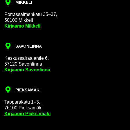
MIK­KE­LI
Por­ras­sal­men­ka­tu 35–37,
50100 Mik­ke­li
Kir­jaa­mo Mik­ke­li
SA­VON­LIN­NA
Kes­kus­sai­raa­lan­tie 6,
57120 Sa­von­lin­na
Kir­jaa­mo Sa­von­lin­na
PIEK­SA­MÄ­KI
Tap­pa­ra­ka­tu 1–3,
76100 Piek­sä­mä­ki
Kir­jaa­mo Piek­sä­mä­ki