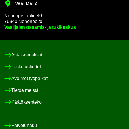
VAA­LI­JA­LA
Ne­non­pel­lon­tie 40,
76940 Ne­non­pel­to
Vaa­li­ja­lan osaamis-​ ja tu­ki­kes­kus
Asia­kas­mak­sut
Las­ku­tus­tie­dot
Avoi­met työ­pai­kat
Tie­toa meis­tä
Pää­tök­sen­te­ko
Pal­ve­lu­ha­ku