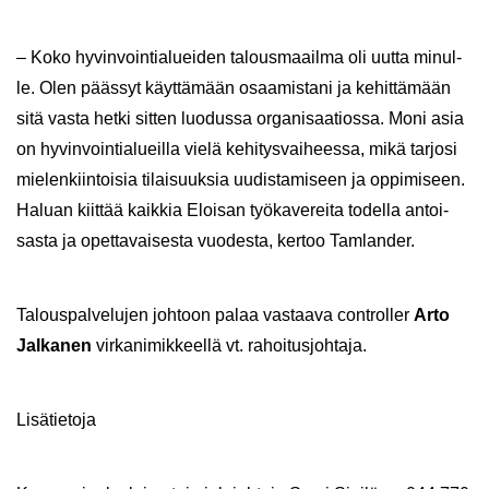
– Koko hy­vin­voin­tia­luei­den ta­lous­maa­il­ma oli uutta mi­nul­
le. Olen pääs­syt käyt­tä­mään osaa­mis­ta­ni ja ke­hit­tä­mään
sitä vasta hetki sit­ten luo­dus­sa or­ga­ni­saa­tios­sa. Moni asia
on hy­vin­voin­tia­lueil­la vielä ke­hi­tys­vai­hees­sa, mikä tar­jo­si
mie­len­kiin­toi­sia ti­lai­suuk­sia uu­dis­ta­mi­seen ja op­pi­mi­seen.
Ha­luan kiit­tää kaik­kia Eloi­san työ­ka­ve­rei­ta to­del­la an­toi­
sas­ta ja opet­ta­vai­ses­ta vuo­des­ta, ker­too Tam­lan­der.
Ta­lous­pal­ve­lu­jen joh­toon palaa vas­taa­va cont­rol­ler
Arto
Jal­ka­nen
vir­ka­ni­mik­keel­lä vt. ra­hoi­tus­joh­ta­ja.
Li­sä­tie­to­ja