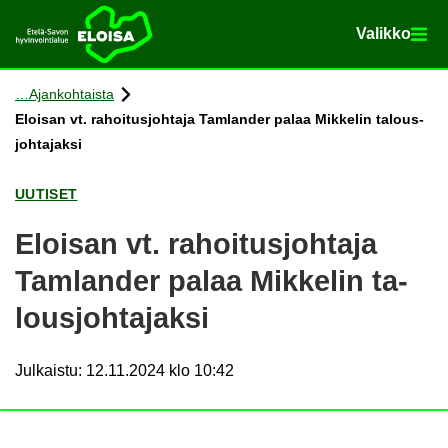
Va­lik­ko
Va­lik­ko
Etusi­vu
Siir­ry si­säl­töön
Ajan­koh­tais­ta
Eloi­san vt. ra­hoi­tus­joh­ta­ja Tam­lan­der palaa Mik­ke­lin ta­lous­
joh­ta­jak­si
UU­TI­SET
Eloi­san vt. ra­hoi­tus­joh­ta­ja
Tam­lan­der palaa Mik­ke­lin ta­
lous­joh­ta­jak­si
Julkaistu
:
12.11.2024 klo 10:42