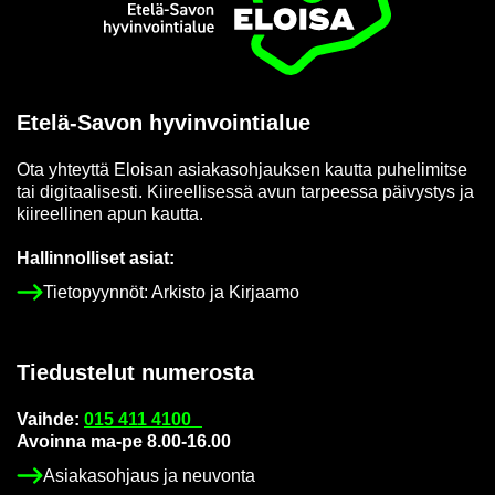
Etusi­vu
Etelä-​Savon hy­vin­voin­tia­lue
Ota yh­teyt­tä Eloi­san asia­kas­oh­jauk­sen kaut­ta pu­he­li­mit­se
tai di­gi­taa­li­ses­ti. Kii­reel­li­ses­sä avun tar­pees­sa päi­vys­tys ja
kii­reel­li­nen apun kaut­ta.
Hal­lin­nol­li­set asiat:
Tie­to­pyyn­nöt: Ar­kis­to ja Kir­jaa­mo
Tie­dus­te­lut nu­me­ros­ta
Vaih­de:
015 411 4100
Avoin­na ma-pe 8.00-16.00
Asia­kas­oh­jaus ja neu­von­ta