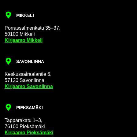
MIK­KE­LI
Por­ras­sal­men­ka­tu 35–37,
50100 Mik­ke­li
Kir­jaa­mo Mik­ke­li
SA­VON­LIN­NA
Kes­kus­sai­raa­lan­tie 6,
57120 Sa­von­lin­na
Kir­jaa­mo Sa­von­lin­na
PIEK­SA­MÄ­KI
Tap­pa­ra­ka­tu 1–3,
76100 Piek­sä­mä­ki
Kir­jaa­mo Piek­sä­mä­ki