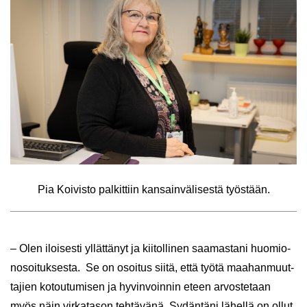
Pia Koi­vis­to pal­kit­tiin kan­sain­vä­li­ses­tä työs­tään.
– Olen iloi­ses­ti yl­lät­tä­nyt ja kii­tol­li­nen saa­mas­ta­ni huo­mio­
no­soi­tuk­ses­ta. Se on osoi­tus siitä, että työtä maa­han­muut­
ta­jien ko­tou­tu­mi­sen ja hy­vin­voin­nin eteen ar­vos­te­taan
myös näin vir­ka­ta­son teh­tä­vä­nä. Sy­dän­tä­ni lä­hel­lä on ollut