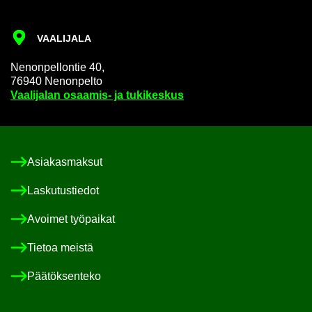
VAA­LI­JA­LA
Ne­non­pel­lon­tie 40,
76940 Ne­non­pel­to
Vaa­li­ja­lan osaamis-​ ja tu­ki­kes­kus
Asia­kas­mak­sut
Las­ku­tus­tie­dot
Avoi­met työ­pai­kat
Tie­toa meis­tä
Pää­tök­sen­te­ko