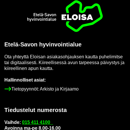
Etusi­vu
Etelä-​Savon hy­vin­voin­tia­lue
Ota yh­teyt­tä Eloi­san asia­kas­oh­jauk­sen kaut­ta pu­he­li­mit­se
tai di­gi­taa­li­ses­ti. Kii­reel­li­ses­sä avun tar­pees­sa päi­vys­tys ja
kii­reel­li­nen apun kaut­ta.
Hal­lin­nol­li­set asiat:
Tie­to­pyyn­nöt: Ar­kis­to ja Kir­jaa­mo
Tie­dus­te­lut nu­me­ros­ta
Vaih­de:
015 411 4100
Avoin­na ma-pe 8.00-16.00