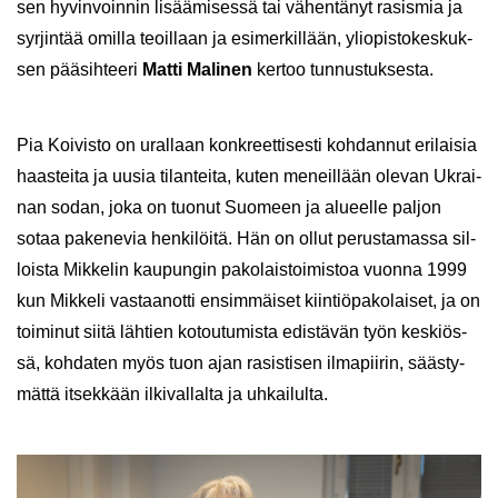
sen hy­vin­voin­nin li­sää­mi­ses­sä tai vä­hen­tä­nyt ra­sis­mia ja
syr­jin­tää omil­la teoil­laan ja esi­mer­kil­lään, yli­opis­to­kes­kuk­
sen pää­sih­tee­ri
Matti Ma­li­nen
ker­too tun­nus­tuk­ses­ta.
Pia Koi­vis­to on ural­laan kon­kreet­ti­ses­ti koh­dan­nut eri­lai­sia
haas­tei­ta ja uusia ti­lan­tei­ta, kuten me­neil­lään ole­van Ukrai­
nan sodan, joka on tuo­nut Suo­meen ja alu­eel­le pal­jon
sotaa pa­ke­ne­via hen­ki­löi­tä. Hän on ollut pe­rus­ta­mas­sa sil­
lois­ta Mik­ke­lin kau­pun­gin pa­ko­lais­toi­mis­toa vuon­na 1999
kun Mik­ke­li vas­taa­not­ti en­sim­mäi­set kiin­tiö­pa­ko­lai­set, ja on
toi­mi­nut siitä läh­tien ko­tou­tu­mis­ta edis­tä­vän työn kes­kiös­
sä, koh­da­ten myös tuon ajan ra­sis­ti­sen il­ma­pii­rin, sääs­ty­
mät­tä it­sek­kään il­ki­val­lal­ta ja uh­kai­lul­ta.