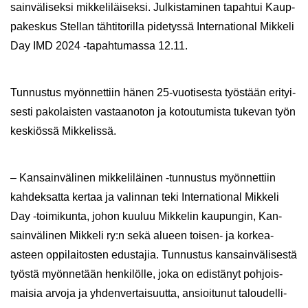
sain­vä­li­sek­si mik­ke­li­läi­sek­si. Jul­kis­ta­mi­nen ta­pah­tui Kaup­
pa­kes­kus Stel­lan täh­ti­to­ril­la pi­de­tys­sä In­ter­na­tio­nal Mik­ke­li
Day IMD 2024 -​tapahtumassa 12.11.
Tun­nus­tus myön­net­tiin hänen 25-​vuotisesta työs­tään eri­tyi­
ses­ti pa­ko­lais­ten vas­taan­o­ton ja ko­tou­tu­mis­ta tu­ke­van työn
kes­kiös­sä Mik­ke­lis­sä.
– Kan­sain­vä­li­nen mik­ke­li­läi­nen -​tunnustus myön­net­tiin
kah­dek­sat­ta ker­taa ja va­lin­nan teki In­ter­na­tio­nal Mik­ke­li
Day -​toimikunta, johon kuu­luu Mik­ke­lin kau­pun­gin, Kan­
sain­vä­li­nen Mik­ke­li ry:n sekä alu­een toisen-​ ja korkea-​
asteen op­pi­lai­tos­ten edus­ta­jia. Tun­nus­tus kan­sain­vä­li­ses­tä
työs­tä myön­ne­tään hen­ki­löl­le, joka on edis­tä­nyt poh­jois­
mai­sia ar­vo­ja ja yh­den­ver­tai­suut­ta, an­sioi­tu­nut ta­lou­del­li­