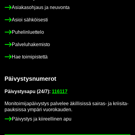
Asia­kas­oh­jaus ja neu­von­ta
Asioi säh­köi­ses­ti
Pu­he­lin­luet­te­lo
Pal­ve­lu­ha­ke­mis­to
Hae toi­mi­pis­tet­tä
Päi­vys­tys­nu­me­rot
Päi­vys­tys­a­pu (24/7):
116117
Mo­ni­toi­mi­ja­päi­vys­tys pal­ve­lee äkil­li­sis­sä sairas-​ ja krii­si­ta­
pauk­sis­sa ym­pä­ri vuo­ro­kau­den.
Päi­vys­tys ja kii­reel­li­nen apu