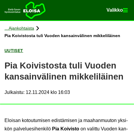
Va­lik­ko
Va­lik­ko
Etusi­vu
Siir­ry si­säl­töön
Ajan­koh­tais­ta
Pia Koi­vis­tos­ta tuli Vuo­den kan­sain­vä­li­nen mik­ke­li­läi­nen
UU­TI­SET
Pia Koi­vis­tos­ta tuli Vuo­den
kan­sain­vä­li­nen mik­ke­li­läi­nen
Julkaistu
:
12.11.2024 klo 16:03
Eloi­san ko­tou­tu­mi­sen edis­tä­mi­sen ja maa­han­muu­ton yk­si­
kön pal­ve­lue­si­hen­ki­lö
Pia Koi­vis­to
on va­lit­tu Vuo­den kan­