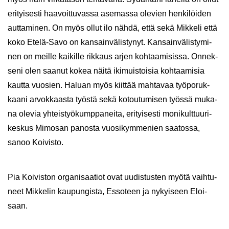
eri­tyi­ses­ti haa­voit­tu­vas­sa ase­mas­sa ole­vien hen­ki­löi­den
aut­ta­mi­nen. On myös ollut ilo nähdä, että sekä Mik­ke­li että
koko Etelä-​Savo on kan­sain­vä­lis­ty­nyt. Kan­sain­vä­lis­ty­mi­
nen on meil­le kai­kil­le rik­kaus arjen koh­taa­mi­sis­sa. On­nek­
se­ni olen saa­nut kokea näitä iki­muis­toi­sia koh­taa­mi­sia
kaut­ta vuo­sien. Ha­luan myös kiit­tää mah­ta­vaa työ­po­ruk­
kaa­ni ar­vok­kaas­ta työs­tä sekä ko­tou­tu­mi­sen työs­sä mu­ka­
na ole­via yh­teis­työ­kump­pa­nei­ta, eri­tyi­ses­ti mo­ni­kult­tuu­ri­
kes­kus Mi­mo­san pa­nos­ta vuo­si­kym­me­nien saa­tos­sa,
sanoo Koi­vis­to.
Pia Koi­vis­ton or­ga­ni­saa­tiot ovat uu­dis­tus­ten myötä vaih­tu­
neet Mik­ke­lin kau­pun­gis­ta, Es­so­teen ja ny­kyi­seen Eloi­
saan.