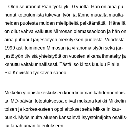
– Olen seu­ran­nut Pian työtä yli 10 vuot­ta. Hän on aina pu­
hu­nut ko­tou­tu­mis­ta tu­ke­van työn ja tänne muu­al­ta muut­ta­
nei­den puo­les­ta mui­den mie­li­pi­tei­tä pel­kää­mät­tä. Hä­nel­lä
on ollut vahva vai­ku­tus Mi­mo­san ole­mas­sao­loon ja hän on
aina pu­hu­nut jär­jes­tö­työn mer­ki­tyk­sen puo­les­ta. Vuo­des­ta
1999 asti toi­mi­neen Mi­mo­san ja vi­ran­omais­työn sekä jär­
jes­tö­työn tii­vis­tä yh­teis­työ­tä on vuo­sien ai­ka­na ih­me­tel­ty ja
ke­hut­tu val­ta­kun­nal­li­ses­ti. Tästä iso kii­tos kuu­luu Pial­le,
Pia Koi­vis­ton työ­ka­ve­ri sanoo.
Mik­ke­lin yli­opis­to­kes­kuk­sen koor­di­noi­man kah­den­nen­tois­
ta IMD-​päivän to­teu­tuk­ses­sa oli­vat mu­ka­na kaik­ki Mik­ke­lin
toi­sen ja korkea-​asteen op­pi­lai­tok­set sekä Mik­ke­lin kau­
pun­ki. Myös muita alu­een kan­sain­vä­li­syys­toi­mi­joi­ta osal­lis­
tui ta­pah­tu­man to­teu­tuk­seen.