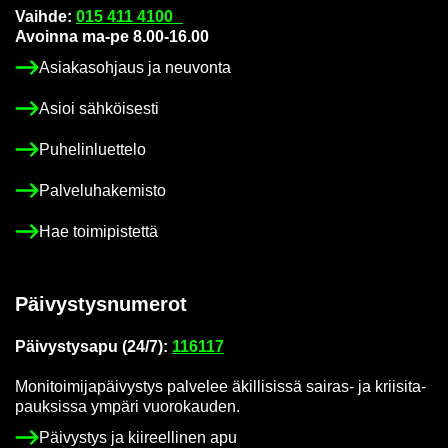
Vaih­de:
015 411 4100
Avoin­na ma-pe 8.00-16.00
Asia­kas­oh­jaus ja neu­von­ta
Asioi säh­köi­ses­ti
Pu­he­lin­luet­te­lo
Pal­ve­lu­ha­ke­mis­to
Hae toi­mi­pis­tet­tä
Päi­vys­tys­nu­me­rot
Päi­vys­tys­a­pu (24/7):
116117
Mo­ni­toi­mi­ja­päi­vys­tys pal­ve­lee äkil­li­sis­sä sairas-​ ja krii­si­ta­
pauk­sis­sa ym­pä­ri vuo­ro­kau­den.
Päi­vys­tys ja kii­reel­li­nen apu