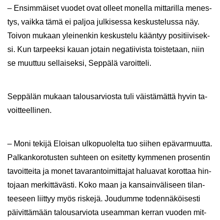
– En­sim­mäi­set vuo­det ovat ol­leet mo­nel­la mit­ta­ril­la me­nes­
tys, vaik­ka tämä ei pal­joa jul­ki­ses­sa kes­kus­te­lus­sa näy.
Toi­von mu­kaan ylei­nen­kin kes­kus­te­lu kään­tyy po­si­tii­vi­sek­
si. Kun tar­peek­si kauan jo­tain ne­ga­tii­vis­ta tois­te­taan, niin
se muut­tuu sel­lai­sek­si, Sep­pä­lä va­roit­te­li.
Sep­pä­län mu­kaan ta­lous­ar­vios­ta tuli väis­tä­mät­tä hyvin ta­
voit­teel­li­nen.
– Moni te­ki­jä Eloi­san ul­ko­puo­lel­ta tuo sii­hen epä­var­muut­ta.
Pal­kan­ko­ro­tus­ten suh­teen on esi­tet­ty kym­me­nen pro­sen­tin
ta­voit­tei­ta ja monet ta­va­ran­toi­mit­ta­jat ha­lua­vat ko­rot­taa hin­
to­jaan mer­kit­tä­väs­ti. Koko maan ja kan­sain­vä­li­seen ti­lan­
tee­seen liit­tyy myös ris­ke­jä. Jou­dum­me to­den­nä­köi­ses­ti
päi­vit­tä­mään ta­lous­ar­vio­ta useam­man ker­ran vuo­den mit­