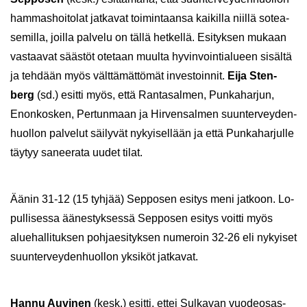
ham­mas­hoi­to­lat jat­ka­vat toi­min­taan­sa kai­kil­la niil­lä so­tea­
se­mil­la, joil­la pal­ve­lu on tällä het­kel­lä. Esi­tyk­sen mu­kaan
vas­taa­vat sääs­töt ote­taan muul­ta hy­vin­voin­tia­lu­een si­säl­tä
ja teh­dään myös vält­tä­mät­tö­mät in­ves­toin­nit.
Eija
Sten­
berg
(sd.) esit­ti myös, että Ran­ta­sal­men, Pun­ka­har­jun,
Enon­kos­ken, Per­tun­maan ja Hir­ven­sal­men suun­ter­vey­den­
huol­lon pal­ve­lut säi­ly­vät ny­kyi­sel­lään ja että Pun­ka­har­jul­le
täy­tyy sa­nee­ra­ta uudet tilat.
Äänin 31-12 (15 tyh­jää) Sep­po­sen esi­tys meni jat­koon. Lo­
pul­li­ses­sa ää­nes­tyk­ses­sä Sep­po­sen esi­tys voit­ti myös
alue­hal­li­tuk­sen poh­jae­si­tyk­sen nu­me­roin 32-26 eli ny­kyi­set
suun­ter­vey­den­huol­lon yk­si­köt jat­ka­vat.
Hannu Au­vi­nen
(kesk.) esit­ti, ettei Sul­ka­van vuo­deo­sas­