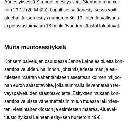
Ää­nes­tyk­ses­sä Stren­gel­lin esi­tys voit­ti Sten­ber­gin nu­me­
roin 23-12 (20 tyh­jää). Lo­pul­li­ses­sa ää­nes­tyk­ses­sä voit­ti
alue­hal­li­tuk­sen esi­tys nu­me­roin 36- 19, joten turvallisuus-​
ja pe­las­tus­toi­mia­lan 13 hen­ki­lö­vuo­den sääs­töt to­teu­tu­vat.
Muita muu­tos­esi­tyk­siä
Kon­ser­ni­pal­ve­lu­jen osuu­des­sa Janne Laine esit­ti, että kon­
ser­ni­pal­ve­lui­den, hal­lin­non, joh­ta­mis­jär­jes­tel­män ja esi­
mies­ten mää­rän vä­hen­tä­mi­seen ase­te­taan kol­men mil­joo­
nan euron sääs­tö­ta­voi­te, jolla sum­mal­la lie­ven­ne­tään ter­
veys­pal­ve­lui­den sääs­tö­ta­voi­tet­ta. Esi­tyk­sen mu­kaan kon­
ser­ni­pal­ve­luis­sa vä­hen­net­täi­siin muun muas­sa la­ki­mies­
ten, vies­tin­tä­hen­ki­lös­tön ja esi­mies­ten mää­rää. Alue­val­
tuus­to hyl­kä­si Lai­neen esi­tyk­sen nu­me­roin 49-8.