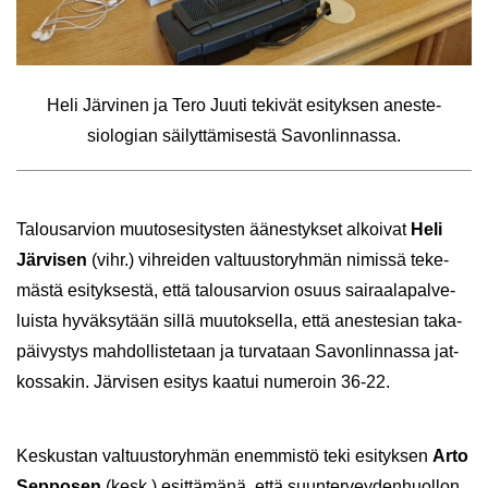
Heli Jär­vi­nen ja Tero Juuti te­ki­vät esi­tyk­sen anes­te­
sio­lo­gian säi­lyt­tä­mi­ses­tä Sa­von­lin­nas­sa.
Ta­lous­ar­vion muu­tos­esi­tys­ten ää­nes­tyk­set al­koi­vat
Heli
Jär­vi­sen
(vihr.) vih­rei­den val­tuus­to­ryh­män ni­mis­sä te­ke­
mäs­tä esi­tyk­ses­tä, että ta­lous­ar­vion osuus sai­raa­la­pal­ve­
luis­ta hy­väk­sy­tään sillä muu­tok­sel­la, että anes­te­sian ta­ka­
päi­vys­tys mah­dol­lis­te­taan ja tur­va­taan Sa­von­lin­nas­sa jat­
kos­sa­kin. Jär­vi­sen esi­tys kaa­tui nu­me­roin 36-22.
Kes­kus­tan val­tuus­to­ryh­män enem­mis­tö teki esi­tyk­sen
Arto
Sep­po­sen
(kesk.) esit­tä­mä­nä, että suun­ter­vey­den­huol­lon