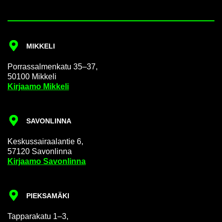
MIK­KE­LI
Por­ras­sal­men­ka­tu 35–37,
50100 Mik­ke­li
Kir­jaa­mo Mik­ke­li
SA­VON­LIN­NA
Kes­kus­sai­raa­lan­tie 6,
57120 Sa­von­lin­na
Kir­jaa­mo Sa­von­lin­na
PIEK­SA­MÄ­KI
Tap­pa­ra­ka­tu 1–3,