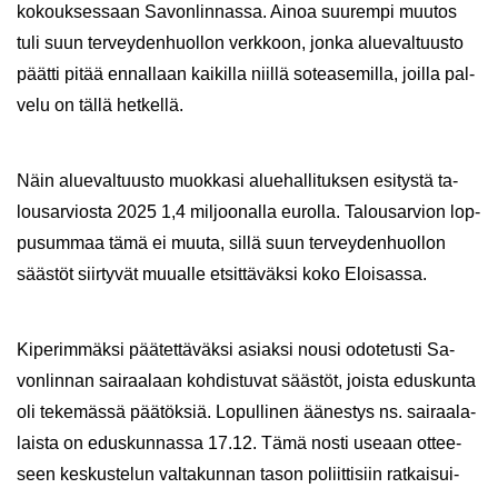
ko­kouk­ses­saan Sa­von­lin­nas­sa. Ainoa suu­rem­pi muu­tos
tuli suun ter­vey­den­huol­lon verk­koon, jonka alue­val­tuus­to
päät­ti pitää en­nal­laan kai­kil­la niil­lä so­tea­se­mil­la, joil­la pal­
ve­lu on tällä het­kel­lä.
Näin alue­val­tuus­to muok­ka­si alue­hal­li­tuk­sen esi­tys­tä ta­
lous­ar­vios­ta 2025 1,4 mil­joo­nal­la eu­rol­la. Ta­lous­ar­vion lop­
pusum­maa tämä ei muuta, sillä suun ter­vey­den­huol­lon
sääs­töt siir­ty­vät muu­al­le et­sit­tä­väk­si koko Eloi­sas­sa.
Ki­pe­rim­mäk­si pää­tet­tä­väk­si asiak­si nousi odo­te­tus­ti Sa­
von­lin­nan sai­raa­laan koh­dis­tu­vat sääs­töt, jois­ta edus­kun­ta
oli te­ke­mäs­sä pää­tök­siä. Lo­pul­li­nen ää­nes­tys ns. sai­raa­la­
lais­ta on edus­kun­nas­sa 17.12. Tämä nosti use­aan ot­tee­
seen kes­kus­te­lun val­ta­kun­nan tason po­liit­ti­siin rat­kai­sui­