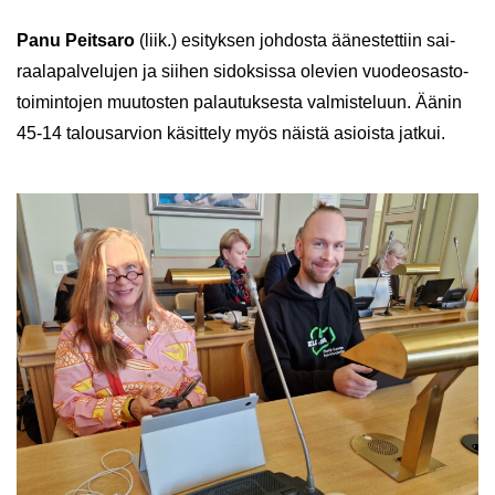
Panu Peit­sa­ro
(liik.) esi­tyk­sen joh­dos­ta ää­nes­tet­tiin sai­
raa­la­pal­ve­lu­jen ja sii­hen si­dok­sis­sa ole­vien vuo­deo­sas­to­
toi­min­to­jen muu­tos­ten pa­lau­tuk­ses­ta val­mis­te­luun. Äänin
45-14 ta­lous­ar­vion kä­sit­te­ly myös näis­tä asiois­ta jat­kui.