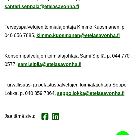
san­te­ri.sep­pa­la@ete­la­sa­von­ha.fi
Ter­veys­pal­ve­lu­jen toi­mia­la­joh­ta­ja Kimmo Kuos­ma­nen, p.
040 656 7885,
kimmo.kuos­ma­nen@ete­la­sa­von­ha.fi
Kon­ser­ni­pal­ve­lu­jen toi­mia­la­joh­ta­ja Sami Si­pi­lä, p. 044 770
0577,
sami.si­pi­la@ete­la­sa­von­ha.fi
Turvallisuus-​ ja pe­las­tus­pal­ve­lu­jen toi­mia­la­joh­ta­ja Seppo
Lokka, p. 040 359 7864,
seppo.lokka@ete­la­sa­von­ha.fi
Jaa tämä sivu
:
Jaa Face­book
Jaa Lin­ke­dI­nis­sä