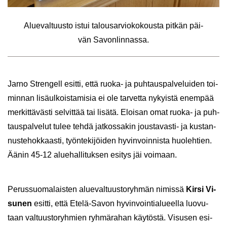
Alue­val­tuus­to istui ta­lous­ar­vio­ko­kous­ta pit­kän päi­
vän Sa­von­lin­nas­sa.
Jarno Stren­gell esit­ti, että ruoka-​ ja puh­taus­pal­ve­lui­den toi­
min­nan li­sä­ul­kois­ta­mi­sia ei ole tar­vet­ta ny­kyis­tä enem­pää
mer­kit­tä­väs­ti sel­vit­tää tai li­sä­tä. Eloi­san omat ruoka-​ ja puh­
taus­pal­ve­lut tulee tehdä jat­kos­sa­kin joustavasti-​ ja kus­tan­
nus­te­hok­kaas­ti, työn­te­ki­jöi­den hy­vin­voin­nis­ta huo­leh­tien.
Äänin 45-12 alue­hal­li­tuk­sen esi­tys jäi voi­maan.
Pe­rus­suo­ma­lais­ten alue­val­tuus­to­ryh­män ni­mis­sä
Kirsi Vi­
su­nen
esit­ti, että Etelä-​Savon hy­vin­voin­tia­lu­eel­la luo­vu­
taan val­tuus­to­ryh­mien ryh­mä­ra­han käy­tös­tä. Vi­susen esi­