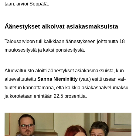
taan, ar­vioi Sep­pä­lä.
Ää­nes­tyk­set al­koi­vat asia­kas­mak­suis­ta
Ta­lous­ar­vioon tuli kaik­ki­aan ää­nes­tyk­seen joh­ta­nut­ta 18
muu­tos­esi­tys­tä ja kaksi pon­sie­si­tys­tä.
Alue­val­tuus­to aloit­ti ää­nes­tyk­set asia­kas­mak­suis­ta, kun
alue­val­tuu­tet­tu
Sanna Nie­mi­niit­ty
(vas.) esit­ti usean val­
tuu­te­tun kan­nat­ta­ma­na, että kaik­kia asia­kas­pal­ve­lu­mak­su­
ja ko­ro­te­taan enin­tään 22,5 pro­sent­tia.