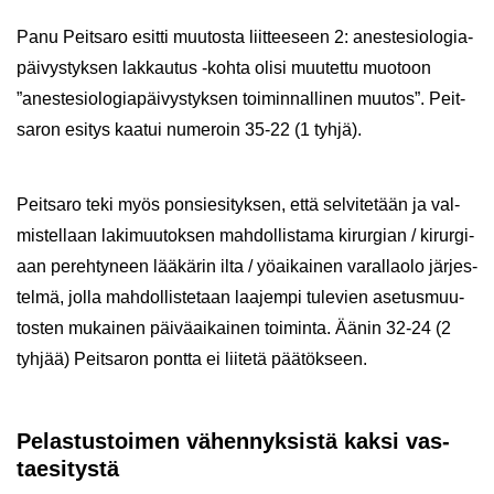
Panu Peit­sa­ro esit­ti muu­tos­ta liit­tee­seen 2: anes­te­sio­lo­gia­
päi­vys­tyk­sen lak­kau­tus -​kohta olisi muu­tet­tu muo­toon
”anes­te­sio­lo­gia­päi­vys­tyk­sen toi­min­nal­li­nen muu­tos”. Peit­
sa­ron esi­tys kaa­tui nu­me­roin 35-22 (1 tyhjä).
Peit­sa­ro teki myös pon­sie­si­tyk­sen, että sel­vi­te­tään ja val­
mis­tel­laan la­ki­muu­tok­sen mah­dol­lis­ta­ma ki­rur­gian / ki­rur­gi­
aan pe­reh­ty­neen lää­kä­rin ilta / yö­ai­kai­nen va­ral­lao­lo jär­jes­
tel­mä, jolla mah­dol­lis­te­taan laa­jem­pi tu­le­vien ase­tus­muu­
tos­ten mu­kai­nen päi­vä­ai­kai­nen toi­min­ta. Äänin 32-24 (2
tyh­jää) Peit­sa­ron pont­ta ei lii­te­tä pää­tök­seen.
Pe­las­tus­toi­men vä­hen­nyk­sis­tä kaksi vas­
tae­si­tys­tä