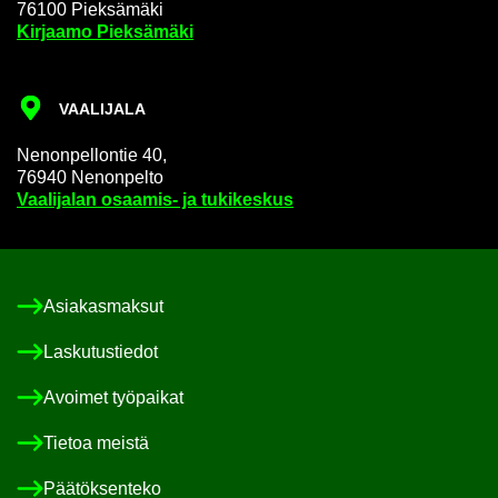
76100 Piek­sä­mä­ki
Kir­jaa­mo Piek­sä­mä­ki
VAA­LI­JA­LA
Ne­non­pel­lon­tie 40,
76940 Ne­non­pel­to
Vaa­li­ja­lan osaamis-​ ja tu­ki­kes­kus
Asia­kas­mak­sut
Las­ku­tus­tie­dot
Avoi­met työ­pai­kat
Tie­toa meis­tä
Pää­tök­sen­te­ko