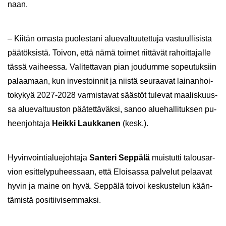
naan.
– Kii­tän omas­ta puo­les­ta­ni alue­val­tuu­tet­tu­ja vas­tuul­li­sis­ta
pää­tök­sis­tä. Toi­von, että nämä toi­met riit­tä­vät ra­hoit­ta­jal­le
tässä vai­hees­sa. Va­li­tet­ta­van pian jou­dum­me so­peu­tuk­siin
pa­laa­maan, kun in­ves­toin­nit ja niis­tä seu­raa­vat lai­nan­hoi­
to­ky­kyä 2027-2028 var­mis­ta­vat sääs­töt tu­le­vat maa­lis­kuus­
sa alue­val­tuus­ton pää­tet­tä­väk­si, sanoo alue­hal­li­tuk­sen pu­
heen­joh­ta­ja
Heik­ki Lauk­ka­nen
(kesk.).
Hy­vin­voin­tia­lue­joh­ta­ja
San­te­ri Sep­pä­lä
muis­tut­ti ta­lous­ar­
vion esit­te­ly­pu­hees­saan, että Eloi­sas­sa pal­ve­lut pe­laa­vat
hyvin ja maine on hyvä. Sep­pä­lä toi­voi kes­kus­te­lun kään­
tä­mis­tä po­si­tii­vi­sem­mak­si.