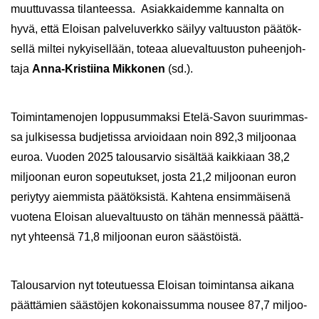
muut­tu­vas­sa ti­lan­tees­sa. Asiak­kai­dem­me kan­nal­ta on
hyvä, että Eloi­san pal­ve­lu­verk­ko säi­lyy val­tuus­ton pää­tök­
sel­lä mil­tei ny­kyi­sel­lään, to­te­aa alue­val­tuus­ton pu­heen­joh­
ta­ja
Anna-​Kristiina Mik­ko­nen
(sd.).
Toi­min­ta­me­no­jen lop­pusum­mak­si Etelä-​Savon suu­rim­mas­
sa jul­ki­ses­sa bud­je­tis­sa ar­vioi­daan noin 892,3 mil­joo­naa
euroa. Vuo­den 2025 ta­lous­ar­vio si­säl­tää kaik­ki­aan 38,2
mil­joo­nan euron so­peu­tuk­set, josta 21,2 mil­joo­nan euron
pe­riy­tyy ai­em­mis­ta pää­tök­sis­tä. Kah­te­na en­sim­mäi­se­nä
vuo­te­na Eloi­san alue­val­tuus­to on tähän men­nes­sä päät­tä­
nyt yh­teen­sä 71,8 mil­joo­nan euron sääs­töis­tä.
Ta­lous­ar­vion nyt to­teu­tues­sa Eloi­san toi­min­tan­sa ai­ka­na
päät­tä­mien sääs­tö­jen ko­ko­nais­sum­ma nousee 87,7 mil­joo­