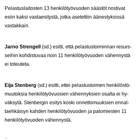
Pe­las­tus­lai­tos­ten 13 hen­ki­lö­työ­vuo­den sääs­töt nos­ti­vat
esiin kaksi vas­tae­si­tys­tä, jotka ase­tet­tiin ää­nes­tyk­sis­sä
vas­tak­kain.
Jarno Stren­gell
(sd.) esit­ti, että pe­las­tus­toi­min­nan re­surs­
sei­hin koh­dis­tu­vaa noin 11 hen­ki­lö­työ­vuo­den vä­hen­nys­tä
ei to­teu­te­ta.
Eija Sten­berg
(sd.) esit­ti, ettei pe­las­tus­toi­men hen­ki­lös­tö­
muu­tok­sia hen­ki­lö­työ­vuo­sien vä­hen­nyk­sien osal­ta ei hy­
väk­sy­tä. Sten­ber­gin esi­tys koski on­net­to­muuk­sien en­nal­
taeh­käi­syn kah­den hen­ki­lö­työ­vuo­den ja pa­lo­mies­ten 11
hen­ki­lö­työ­vuo­den vä­hen­nys­tä.