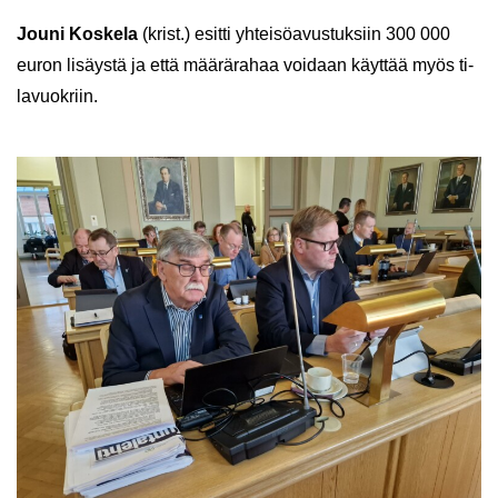
Jouni Kos­ke­la
(krist.) esit­ti yh­tei­sö­avus­tuk­siin 300 000
euron li­säys­tä ja että mää­rä­ra­haa voi­daan käyt­tää myös ti­
la­vuo­kriin.