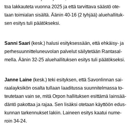
toa lak­kau­te­ta vuon­na 2025 ja että tar­vit­ta­va sääs­tö ote­
taan toi­mia­lan si­säl­tä. Äänin 40-16 (2 tyh­jää) alue­hal­li­tuk­
sen esi­tys tuli pää­tök­sek­si.
Sanni Saari
(kesk.) ha­lusi esi­tyk­ses­sään, että ehkäisy-​ ja
per­he­suun­nit­te­lu­neu­vo­lan pal­ve­lut säi­ly­te­tään Ran­ta­sal­
mel­la. Äänin 32-25 alue­hal­li­tuk­sen esi­tys tuli pää­tök­sek­si.
Janne Laine
(kesk.) teki esi­tyk­sen, että Sa­von­lin­nan sai­
raa­layk­si­kön osal­ta tul­laan laa­di­tus­sa suun­ni­tel­mas­sa to­
teu­te­taan vain se, mitä Orpon hal­li­tuk­sen esit­tä­mä lain­sää­
dän­tö pa­kot­taa ja rajaa. Sen li­säk­si ote­taan käyt­töön edus­
kun­nan tar­ken­nuk­set la­kiin. Lai­neen esi­tys kaa­tui nu­me­
roin 34-24.