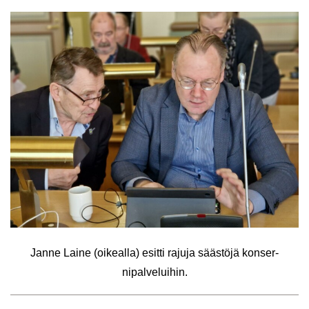
Janne Laine (oi­keal­la) esit­ti ra­ju­ja sääs­tö­jä kon­ser­
ni­pal­ve­lui­hin.