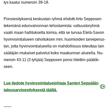
tys kaa­tui nu­me­roin 39-18.
Pon­sie­si­tyk­se­nä kes­kus­tan ryhmä eh­dot­ti Arto Sep­po­sen
te­ke­mä­nä edun­val­von­nan te­hos­ta­mis­ta: val­tuus­to­ryh­mä
vaa­tii maan hal­li­tuk­sel­ta toi­mia, että se tur­vaa Etelä-​Savon
hy­vin­voin­tia­lu­een ra­hoi­tuk­sen mm. huo­mioi­den tar­ve­pe­rus­
tan, jotta hy­vin­voin­tia­lu­eel­la on mah­dol­li­suus to­teut­taa lain
sää­tä­jän mu­kai­set pal­ve­lut koko maa­kun­nan alu­eel­la. Nu­
me­roin 43-11 (3 tyh­jää) Sep­po­sen ponsi lii­tet­tiin pää­tök­
seen.
Lue tie­do­te hy­vin­voin­tia­lue­joh­ta­ja San­te­ri Sep­pä­län
ta­lous­ar­vio­esi­tyk­ses­tä tääl­tä.
——