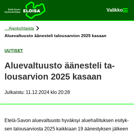
Va­lik­ko
Va­lik­ko
Etusi­vu
Siir­ry si­säl­töön
Ajan­koh­tais­ta
Alue­val­tuus­to ää­nes­te­li ta­lous­ar­vion 2025 ka­saan
UU­TI­SET
Alue­val­tuus­to ää­nes­te­li ta­
lous­ar­vion 2025 ka­saan
Julkaistu
:
11.12.2024 klo 20:28
Etelä-​Savon alue­val­tuus­to hy­väk­syi alue­hal­li­tuk­sen esi­tyk­
sen ta­lous­ar­vios­ta 2025 kaik­ki­aan 19 ää­nes­tyk­sen jäl­keen