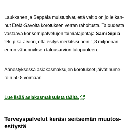
Lauk­ka­nen ja Sep­pä­lä muis­tut­ti­vat, että val­tio on jo lei­kan­
nut Etelä-​Savolta ko­ro­tuk­sen ver­ran ra­hoi­tus­ta. Ta­lou­des­ta
vas­taa­va kon­ser­ni­pal­ve­lu­jen toi­mia­la­joh­ta­ja
Sami Si­pi­lä
teki pika-​arvion, että esi­tys mer­kit­si­si noin 1,3 mil­joo­nan
euron vä­hen­nyk­sen ta­lous­ar­vion tu­lo­puo­leen.
Ää­nes­tyk­ses­sä asia­kas­mak­su­jen ko­ro­tuk­set jäi­vät nu­me­
roin 50-8 voi­maan.
Lue lisää asia­kas­mak­suis­ta tääl­tä.
Ter­veys­pal­ve­lut ke­rä­si seit­se­män muu­tos­
esi­tys­tä