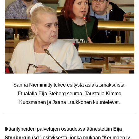
Sanna Nie­mi­niit­ty tekee esi­tys­tä asia­kas­mak­suis­ta.
Etua­lal­la Eija Ste­berg seu­raa. Taus­tal­la Kimmo
Kuos­ma­nen ja Jaana Luuk­ko­nen kuun­te­le­vat.
Ikään­ty­nei­den pal­ve­lu­jen osuu­des­sa ää­nes­tet­tiin
Eija
Sten­ber­gin
(sd.) esi­tyk­ses­tä, jonka mu­kaan ”Ke­ri­mäen ly­