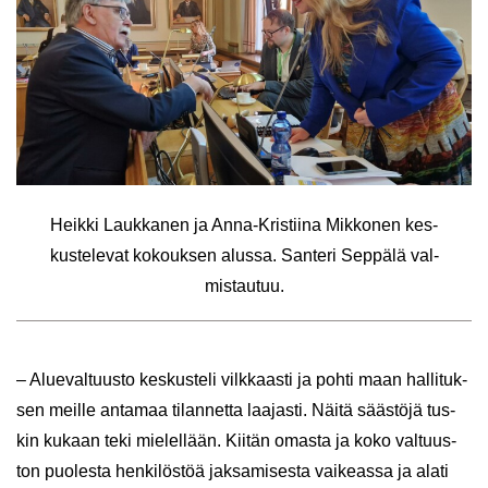
Heik­ki Lauk­ka­nen ja Anna-​Kristiina Mik­ko­nen kes­
kus­te­le­vat ko­kouk­sen alus­sa. San­te­ri Sep­pä­lä val­
mis­tau­tuu.
– Alue­val­tuus­to kes­kus­te­li vilk­kaas­ti ja pohti maan hal­li­tuk­
sen meil­le an­ta­maa ti­lan­net­ta laa­jas­ti. Näitä sääs­tö­jä tus­
kin ku­kaan teki mie­lel­lään. Kii­tän omas­ta ja koko val­tuus­
ton puo­les­ta hen­ki­lös­töä jak­sa­mi­ses­ta vai­keas­sa ja alati