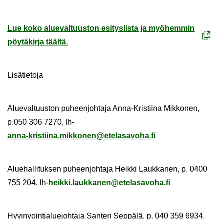
Lue koko alue­val­tuus­ton esi­tys­lis­ta ja myö­hem­min
pöy­tä­kir­ja tääl­tä.
Li­sä­tie­to­ja
Alue­val­tuus­ton pu­heen­joh­ta­ja Anna-​Kristiina Mik­ko­nen,
p.050 306 7270, lh-
anna-​kristiina.mik­ko­nen@ete­la­sa­vo­ha.fi
Alue­hal­li­tuk­sen pu­heen­joh­ta­ja Heik­ki Lauk­ka­nen, p. 0400
755 204, lh-
heik­ki.lauk­ka­nen@ete­la­sa­vo­ha.fi
Hy­vin­voin­tia­lue­joh­ta­ja San­te­ri Sep­pä­lä, p. 040 359 6934,