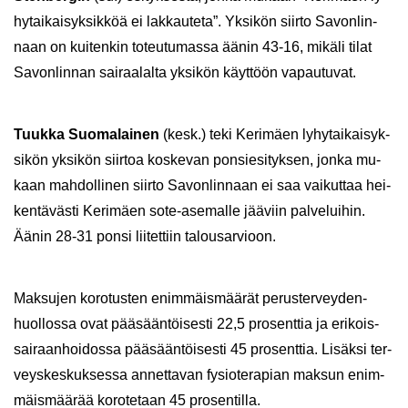
hy­tai­kai­syk­sik­köä ei lak­kau­te­ta”. Yk­si­kön siir­to Sa­von­lin­
naan on kui­ten­kin to­teu­tu­mas­sa äänin 43-16, mi­kä­li tilat
Sa­von­lin­nan sai­raa­lal­ta yk­si­kön käyt­töön va­pau­tu­vat.
Tuuk­ka Suo­ma­lai­nen
(kesk.) teki Ke­ri­mäen ly­hy­tai­kai­syk­
si­kön yk­si­kön siir­toa kos­ke­van pon­sie­si­tyk­sen, jonka mu­
kaan mah­dol­li­nen siir­to Sa­von­lin­naan ei saa vai­kut­taa hei­
ken­tä­väs­ti Ke­ri­mäen sote-​asemalle jää­viin pal­ve­lui­hin.
Äänin 28-31 ponsi lii­tet­tiin ta­lous­ar­vioon.
Mak­su­jen ko­ro­tus­ten enim­mäis­mää­rät pe­rus­ter­vey­den­
huol­los­sa ovat pää­sään­töi­ses­ti 22,5 pro­sent­tia ja eri­kois­
sai­raan­hoi­dos­sa pää­sään­töi­ses­ti 45 pro­sent­tia. Li­säk­si ter­
veys­kes­kuk­ses­sa an­net­ta­van fy­sio­te­ra­pian mak­sun enim­
mäis­mää­rää ko­ro­te­taan 45 pro­sen­til­la.