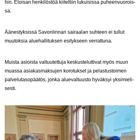
hin. Eloi­san hen­ki­lös­töä kii­tel­tiin lu­kui­sis­sa pu­heen­vuo­rois­
sa.
Ää­nes­tyk­sis­sä Sa­von­lin­nan sai­raa­lan suh­teen ei tul­lut
muu­tok­sia alue­hal­li­tuk­sen esi­tyk­seen ver­rat­tu­na.
Muis­ta asiois­ta val­tuu­tet­tu­ja kes­kus­te­lut­ti­vat myös muun
muas­sa asia­kas­mak­su­jen ko­ro­tuk­set ja pe­las­tus­toi­men
pal­ve­lu­ta­so­pää­tös, jonka alue­val­tuus­to hy­väk­syi yk­si­mie­li­
ses­ti.