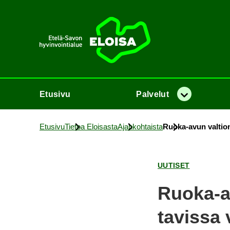
Etusi­vu
Etusi­vu
Pal­ve­lut
Va­lik­ko
Etusi­vu
Tie­toa Eloi­sas­ta
Ajan­koh­tais­ta
Ruoka-​avun val­tio­n
UU­TI­SET
Ruoka-​av
ta­vis­sa