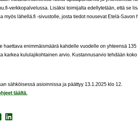
u.fi-​verkkopalvelussa. Li­säk­si toi­mi­jal­ta edel­ly­te­tään, että se lis
myös lä­hel­lä.fi -​sivustolle, josta tie­dot nouse­vat Etelä-​Savon hy­vin
le haet­ta­va enim­mäis­mää­rä kah­del­le vuo­del­le on yh­teen­sä 13
a kar­kea ku­lu­la­ji­koh­tai­nen arvio. Kus­tan­nusar­vio teh­dään koko 
san säh­köi­ses­sä asioin­nis­sa ja päät­tyy 13.1.2025 klo 12.
­jeet tääl­tä.
a Face­book
Jaa Lin­ke­dI­nis­sä