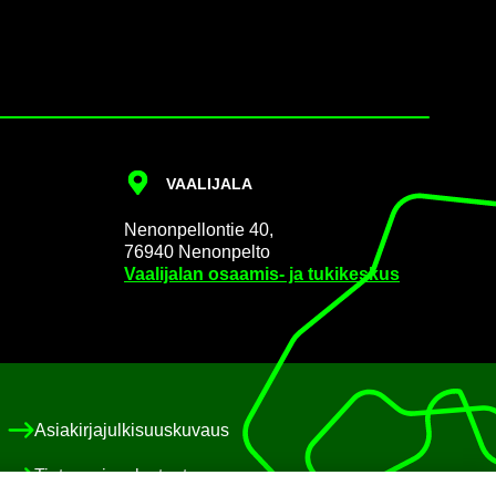
VAA­LI­JA­LA
Ne­non­pel­lon­tie 40,
76940 Ne­non­pel­to
Vaa­li­ja­lan osaamis-​ ja tu­ki­kes­kus
Asia­kir­ja­jul­ki­suus­ku­vaus
Tie­to­suo­ja­se­los­teet