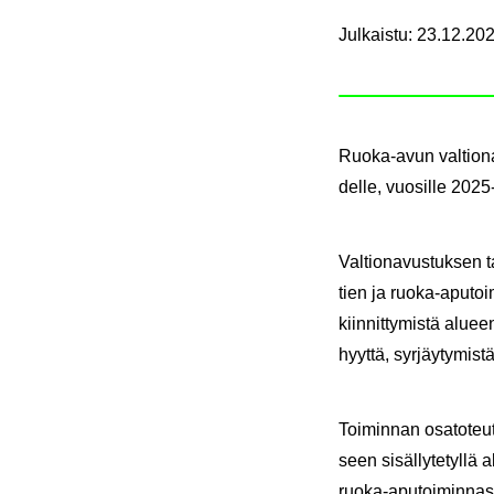
Julkaistu
:
23.12.202
Ruoka-​avun val­tio­na
del­le, vuo­sil­le 2025
Val­tio­na­vus­tuk­sen
tien ja ruoka-​aputoim
kiin­nit­ty­mis­tä alu­e
hyyt­tä, syr­jäy­ty­mis­tä
Toi­min­nan osa­to­teut­
seen si­säl­ly­te­tyl­lä
ruoka-​aputoiminnastaa