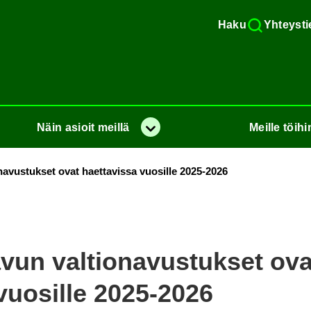
Haku
Yh­teys­ti
Näin
asioit
meil­lä
Meil­le
töi­hi
Va­lik­ko
a­vus­tuk­set ovat haet­ta­vis­sa vuo­sil­le 2025-2026
un val­tio­na­vus­tuk­set ov
 vuo­sil­le 2025-2026