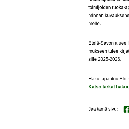
toi­mi­joi­den ruoka-​ap
min­nan ku­vauk­sen­sa 
mel­le.
Etelä-​Savon alu­eel­
muk­seen tulee kir­ja­t
sil­le 2025-2026.
Haku ta­pah­tuu Eloi­
Katso tar­kat ha­kuoh
Jaa tämä sivu
:
Ja