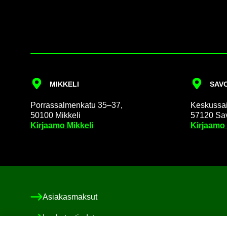
MIK­KE­LI
SA­VO
Por­ras­sal­men­ka­tu 35–37,
Kes­kus­sai­
50100 Mik­ke­li
57120 Sa­v
Kir­jaa­mo Mik­ke­li
Kir­jaa­mo
Asia­kas­mak­sut
Las­ku­tus­tie­dot