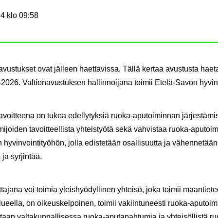
4 klo 09:58
­vus­tuk­set ovat jäl­leen haet­ta­vis­sa. Tällä ker­taa avus­tus­ta hae­
-2026. Val­tio­na­vus­tuk­sen hal­lin­noi­ja­na toi­mii Etelä-​Savon hy­vin­
 ta­voit­tee­na on tukea edel­ly­tyk­siä ruoka-​aputoiminnan jär­jes­tä­mi
ijoiden ta­voit­teel­lis­ta yh­teis­työ­tä sekä vah­vis­taa ruoka-​aputoi
en hy­vin­voin­ti­työ­hön, jolla edis­te­tään osal­li­suut­ta ja vä­hen­ne­tään
 ja syr­jin­tää.
ta­ja­na voi toi­mia yleis­hyö­dyl­li­nen yh­tei­sö, joka toi­mii maan­tie­tee
 alu­eel­la, on oi­keus­kel­poi­nen, toi­mii va­kiin­tu­nees­ti ruoka-​aputo
n val­ta­kun­nal­li­ses­sa ruoka-​aputapahtumia ja yh­tei­söl­lis­tä ruo­