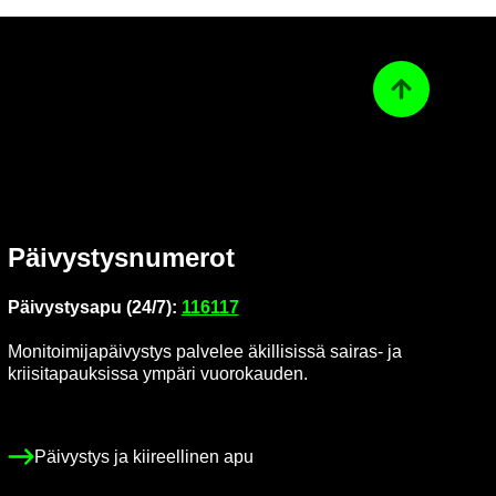
Ta­kai­sin ylös
Päi­vys­tys­nu­me­rot
Päi­vys­tys­a­pu (24/7):
116117
Mo­ni­toi­mi­ja­päi­vys­tys pal­ve­lee äkil­li­sis­sä sairas-​ ja
krii­si­ta­pauk­sis­sa ym­pä­ri vuo­ro­kau­den.
Päi­vys­tys ja kii­reel­li­nen apu