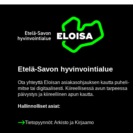
Etusi­vu
Etelä-​Savon hy­vin­voin­tia­lue
Ota yh­teyt­tä Eloi­san asia­kas­oh­jauk­sen kaut­ta pu­he­li­
mit­se tai di­gi­taa­li­ses­ti. Kii­reel­li­ses­sä avun tar­pees­sa
päi­vys­tys ja kii­reel­li­nen apun kaut­ta.
Hal­lin­nol­li­set asiat:
Tie­to­pyyn­nöt: Ar­kis­to ja Kir­jaa­mo