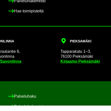
Pal­ve­lu­ha­ke­mis­to
Hae toi­mi­pis­tet­tä
N­LIN­NA
PIEK­SA­MÄ­KI
raa­lan­tie 6,
Tap­pa­ra­ka­tu 1–3,
on­lin­na
76100 Piek­sä­mä­ki
 Sa­von­lin­na
Kir­jaa­mo Piek­sä­mä­ki
Pal­ve­lu­ha­ku
Pal­ve­lu­ha­ke­mis­to