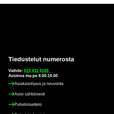
Tie­dus­te­lut nu­me­ros­ta
Vaih­de:
015 411 4100
Avoin­na ma-pe 8.00-16.00
Asia­kas­oh­jaus ja neu­von­ta
Asioi säh­köi­ses­ti
Pu­he­lin­luet­te­lo