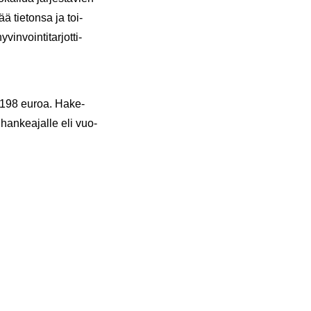
ää tie­ton­sa ja toi­
­voin­ti­tar­jot­ti­
5 198 euroa. Ha­ke­
han­kea­jal­le eli vuo­