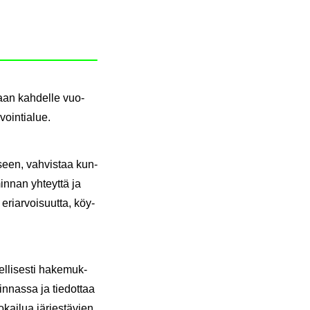
taan kah­del­le vuo­
voin­tia­lue.
­seen, vah­vis­taa kun­
minnan yh­teyt­tä ja
 eriar­voi­suut­ta, köy­
l­li­ses­ti ha­ke­muk­
iminnassa ja tie­dot­taa
kai­lua jär­jes­tä­vien