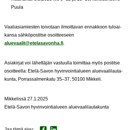
Puula
Vaa­lia­sia­mies­ten toi­vo­taan il­moit­ta­van en­nak­koon tu­loai­
kan­sa säh­kö­pos­tit­se osoit­tee­seen
alue­vaa­lit@ete­la­sa­von­ha.fi
.
Asia­kir­jat voi lä­het­tä­jän vas­tuul­la toi­mit­taa myös pos­tit­se
osoit­teel­la: Etelä-​Savon hy­vin­voin­tia­lu­een aluevaalilauta-​
kunta, Por­ras­sal­men­ka­tu 35–37, 50100 Mik­ke­li.
Mik­ke­lis­sä 27.1.2025
Etelä-​Savon hy­vin­voin­tia­lu­een alue­vaa­li­lau­ta­kun­ta
Jaa tämä sivu
:
Jaa Face­book
Jaa Lin­ke­dI­nis­sä