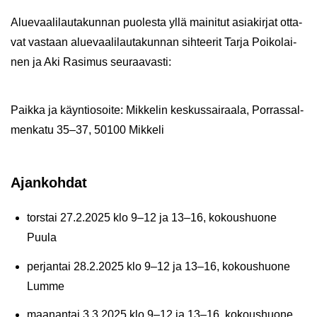
Alue­vaa­li­lau­ta­kun­nan puo­les­ta yllä mai­ni­tut asia­kir­jat ot­ta­
vat vas­taan alue­vaa­li­lau­ta­kun­nan sih­tee­rit Tarja Poi­ko­lai­
nen ja Aki Ra­si­mus seu­raa­vas­ti:
Paik­ka ja käyn­tio­soi­te: Mik­ke­lin kes­kus­sai­raa­la, Por­ras­sal­
men­ka­tu 35–37, 50100 Mik­ke­li
Ajan­koh­dat
tors­tai 27.2.2025 klo 9–12 ja 13–16, ko­kous­huo­ne
Puula
per­jan­tai 28.2.2025 klo 9–12 ja 13–16, ko­kous­huo­ne
Lumme
maa­nan­tai 3.3.2025 klo 9–12 ja 13–16, ko­kous­huo­ne