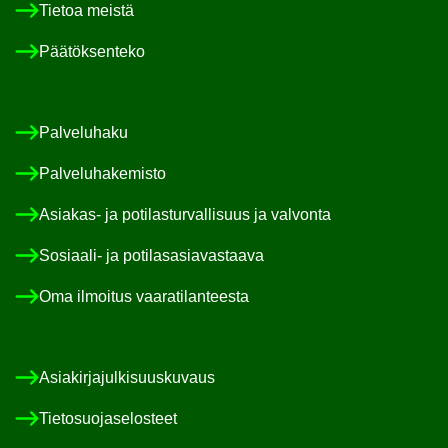
Tie­toa meis­tä
Pää­tök­sen­te­ko
Pal­ve­lu­ha­ku
Pal­ve­lu­ha­ke­mis­to
Asiakas-​ ja po­ti­las­tur­val­li­suus ja val­von­ta
Sosiaali-​ ja po­ti­las­asia­vas­taa­va
Oma il­moi­tus vaa­ra­ti­lan­tees­ta
Asia­kir­ja­jul­ki­suus­ku­vaus
Tie­to­suo­ja­se­los­teet