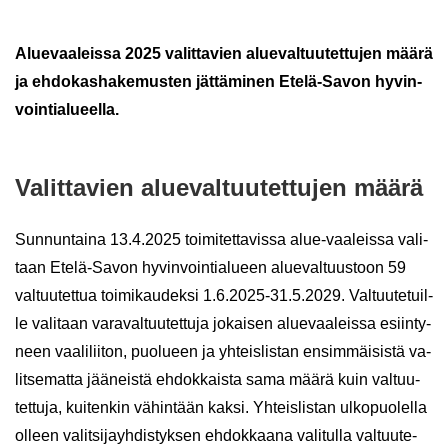
Alue­vaa­leis­sa 2025 va­lit­ta­vien alue­val­tuu­tet­tu­jen määrä
ja eh­do­kas­ha­ke­mus­ten jät­tä­mi­nen Etelä-​Savon hy­vin­
voin­tia­lu­eel­la.
Va­lit­ta­vien alue­val­tuu­tet­tu­jen määrä
Sun­nun­tai­na 13.4.2025 toi­mi­tet­ta­vis­sa alue-​vaaleissa va­li­
taan Etelä-​Savon hy­vin­voin­tia­lu­een alue­val­tuus­toon 59
val­tuu­tet­tua toi­mi­kau­dek­si 1.6.2025-31.5.2029. Val­tuu­te­tuil­
le va­li­taan va­ra­val­tuu­tet­tu­ja jo­kai­sen alue­vaa­leis­sa esiin­ty­
neen vaa­li­lii­ton, puo­lu­een ja yh­teis­lis­tan en­sim­mäi­sis­tä va­
lit­se­mat­ta jää­neis­tä eh­dok­kais­ta sama määrä kuin val­tuu­
tet­tu­ja, kui­ten­kin vä­hin­tään kaksi. Yh­teis­lis­tan ul­ko­puo­lel­la
ol­leen va­lit­si­jayh­dis­tyk­sen eh­dok­kaa­na va­li­tul­la val­tuu­te­