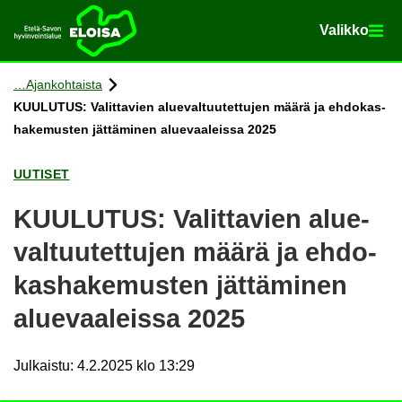
Va­lik­ko
Va­lik­ko
Etusi­vu
Siir­ry si­säl­töön
Ajan­koh­tais­ta
KUU­LU­TUS: Va­lit­ta­vien alue­val­tuu­tet­tu­jen määrä ja eh­do­kas­
ha­ke­mus­ten jät­tä­mi­nen alue­vaa­leis­sa 2025
UU­TI­SET
KUU­LU­TUS: Va­lit­ta­vien alue­
val­tuu­tet­tu­jen määrä ja eh­do­
kas­ha­ke­mus­ten jät­tä­mi­nen
alue­vaa­leis­sa 2025
Julkaistu
:
4.2.2025 klo 13:29