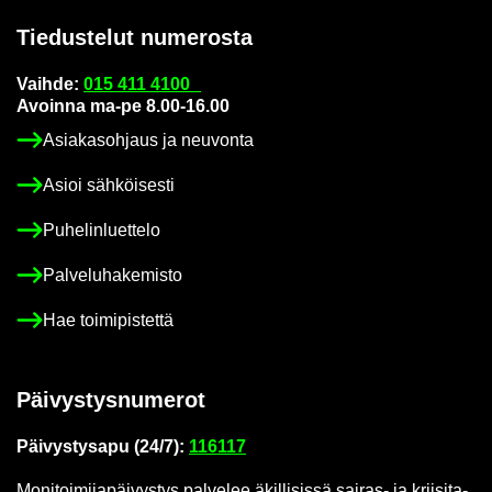
Tie­dus­te­lut nu­me­ros­ta
Vaih­de:
015 411 4100
Avoin­na ma-pe 8.00-16.00
Asia­kas­oh­jaus ja neu­von­ta
Asioi säh­köi­ses­ti
Pu­he­lin­luet­te­lo
Pal­ve­lu­ha­ke­mis­to
Hae toi­mi­pis­tet­tä
Päi­vys­tys­nu­me­rot
Päi­vys­tys­a­pu (24/7):
116117
Mo­ni­toi­mi­ja­päi­vys­tys pal­ve­lee äkil­li­sis­sä sairas-​ ja krii­si­ta­