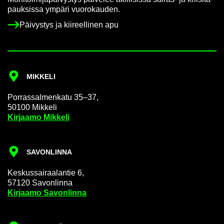
pauk­sis­sa ym­pä­ri vuo­ro­kau­den.
Päi­vys­tys ja kii­reel­li­nen apu
MIK­KE­LI
Por­ras­sal­men­ka­tu 35–37,
50100 Mik­ke­li
Kir­jaa­mo Mik­ke­li
SA­VON­LIN­NA
Kes­kus­sai­raa­lan­tie 6,
57120 Sa­von­lin­na
Kir­jaa­mo Sa­von­lin­na