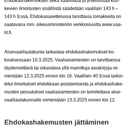
Eh­do­kas­ha­ke­muk­sen sekä vaa­li­liit­toa ja yh­teis­lis­taa kos­
ke­vien il­moi­tus­ten si­säl­lös­tä sää­de­tään vaa­li­lain 143 h –
143 h §:ssä. Eh­do­kas­a­set­te­lus­sa tar­vit­ta­via lo­mak­kei­ta on
saa­ta­va­na mm. oi­keus­mi­nis­te­riön verk­ko­si­vuil­ta www.vaa­
lit.fi.
Alue­vaa­li­lau­ta­kun­ta tar­kas­taa eh­do­kas­ha­ke­muk­set ko­
kouk­ses­saan 10.3.2025. Vaa­lia­sia­mies­ten on tar­vit­taes­sa
täy­den­net­tä­vä tai oi­kais­ta­va yllä mai­nit­tu­ja asia­kir­jo­ja vii­
meis­tään 12.3.2025 ennen klo 16. Vaa­li­lain 40 §:ssä tar­koi­
te­tut il­moi­tuk­set eh­dok­kaan pois­ta­mi­ses­ta ja eh­do­kas­ha­ke­
mus­ten pe­ruu­tuk­set vaa­lia­sia­mies­ten on toi­mi­tet­ta­va alue­
vaa­li­lau­ta­kun­nal­le vii­meis­tään 13.3.2025 ennen klo 12.
Eh­do­kas­ha­ke­mus­ten jät­tä­mi­nen