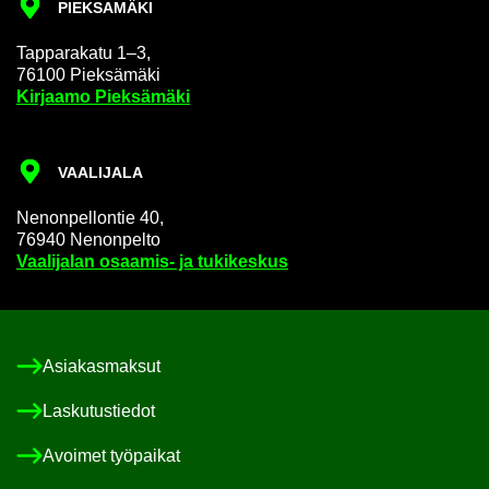
PIEK­SA­MÄ­KI
Tap­pa­ra­ka­tu 1–3,
76100 Piek­sä­mä­ki
Kir­jaa­mo Piek­sä­mä­ki
VAA­LI­JA­LA
Ne­non­pel­lon­tie 40,
76940 Ne­non­pel­to
Vaa­li­ja­lan osaamis-​ ja tu­ki­kes­kus
Asia­kas­mak­sut
Las­ku­tus­tie­dot
Avoi­met työ­pai­kat