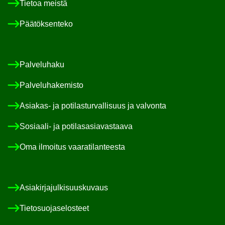
Tie­toa meis­tä
Pää­tök­sen­te­ko
Pal­ve­lu­ha­ku
Pal­ve­lu­ha­ke­mis­to
Asiakas-​ ja po­ti­las­tur­val­li­suus ja val­von­ta
Sosiaali-​ ja po­ti­las­asia­vas­taa­va
Oma il­moi­tus vaa­ra­ti­lan­tees­ta
Asia­kir­ja­jul­ki­suus­ku­vaus
Tie­to­suo­ja­se­los­teet