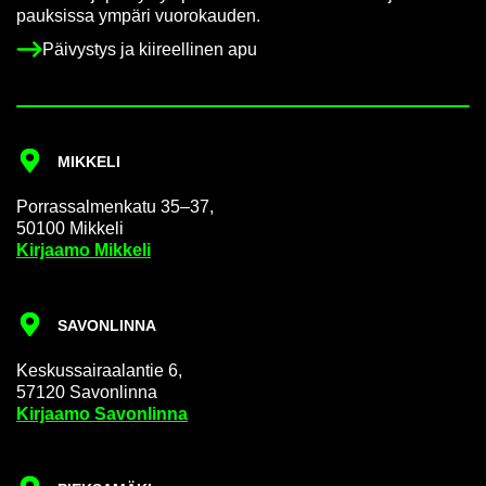
pauk­sis­sa ym­pä­ri vuo­ro­kau­den.
Päi­vys­tys ja kii­reel­li­nen apu
MIK­KE­LI
Por­ras­sal­men­ka­tu 35–37,
50100 Mik­ke­li
Kir­jaa­mo Mik­ke­li
SA­VON­LIN­NA
Kes­kus­sai­raa­lan­tie 6,
57120 Sa­von­lin­na
Kir­jaa­mo Sa­von­lin­na