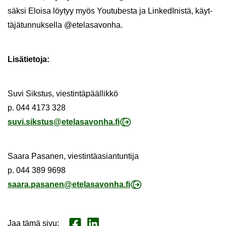
säk­si Eloi­sa löy­tyy myös You­tu­bes­ta ja Lin­ke­dI­nis­tä, käyt­
tä­jä­tun­nuk­sel­la @ete­la­sa­von­ha.
Li­sä­tie­to­ja:
Suvi Siks­tus, vies­tin­tä­pääl­lik­kö
p. 044 4173 328
suvi.siks­tus@ete­la­sa­von­ha.fi
Saara Pa­sa­nen, vies­tin­tä­asian­tun­ti­ja
p. 044 389 9698
saara.pa­sa­nen@ete­la­sa­von­ha.fi
Jaa tämä sivu
:
Jaa Face­book
Jaa Lin­ke­dI­nis­sä