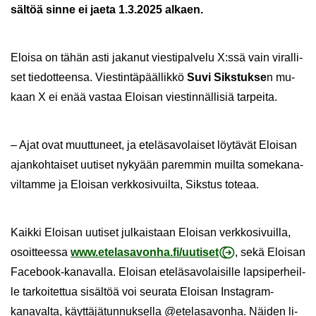
säl­töä sinne ei jaeta 1.3.2025 al­kaen.
Eloi­sa on tähän asti ja­ka­nut vies­ti­pal­ve­lu X:ssä vain vi­ral­li­
set tie­dot­teen­sa. Vies­tin­tä­pääl­lik­kö
Suvi Siks­tuk­se
n mu­
kaan X ei enää vas­taa Eloi­san vies­tin­näl­li­siä tar­pei­ta.
– Ajat ovat muut­tu­neet, ja ete­lä­sa­vo­lai­set löy­tä­vät Eloi­san
ajan­koh­tai­set uu­ti­set ny­ky­ään pa­rem­min muil­ta so­me­ka­na­
vil­tam­me ja Eloi­san verk­ko­si­vuil­ta, Siks­tus to­te­aa.
Kaik­ki Eloi­san uu­ti­set jul­kais­taan Eloi­san verk­ko­si­vuil­la,
osoit­tees­sa
www.ete­la­sa­von­ha.fi/uu­ti­set
, sekä Eloi­san
Facebook-​kanavalla. Eloi­san ete­lä­sa­vo­lai­sil­le lap­si­per­heil­
le tar­koi­tet­tua si­säl­töä voi seu­ra­ta Eloi­san Instagram-​
kanavalta, käyt­tä­jä­tun­nuk­sel­la @ete­la­sa­von­ha. Näi­den li­