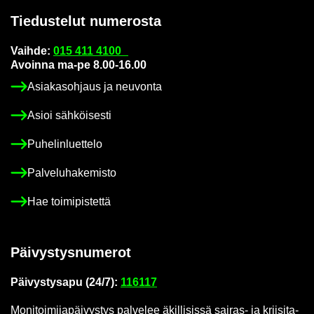
Tie­dus­te­lut nu­me­ros­ta
Vaih­de:
015 411 4100
Avoin­na ma-pe 8.00-16.00
Asia­kas­oh­jaus ja neu­von­ta
Asioi säh­köi­ses­ti
Pu­he­lin­luet­te­lo
Pal­ve­lu­ha­ke­mis­to
Hae toi­mi­pis­tet­tä
Päi­vys­tys­nu­me­rot
Päi­vys­tys­a­pu (24/7):
116117
Mo­ni­toi­mi­ja­päi­vys­tys pal­ve­lee äkil­li­sis­sä sairas-​ ja krii­si­ta­