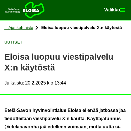
Va­lik­ko
Va­lik­ko
Etusi­vu
Siir­ry si­säl­töön
Ajan­koh­tais­ta
Eloi­sa luo­puu vies­ti­pal­ve­lu X:n käy­tös­tä
UU­TI­SET
Eloi­sa luo­puu vies­ti­pal­ve­lu
X:n käy­tös­tä
Julkaistu
:
20.2.2025 klo 13:44
Etelä-​Savon hy­vin­voin­tia­lue Eloi­sa ei enää jat­kos­sa jaa
tie­dot­tei­taan vies­ti­pal­ve­lu X:n kaut­ta. Käyt­tä­jä­tun­nus
@ete­la­sa­von­ha jää edel­leen voi­maan, mutta uutta si­