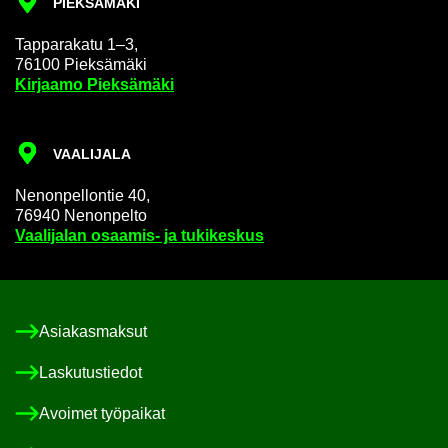
PIEK­SA­MÄ­KI
Tap­pa­ra­ka­tu 1–3,
76100 Piek­sä­mä­ki
Kir­jaa­mo Piek­sä­mä­ki
VAA­LI­JA­LA
Ne­non­pel­lon­tie 40,
76940 Ne­non­pel­to
Vaa­li­ja­lan osaamis-​ ja tu­ki­kes­kus
Asia­kas­mak­sut
Las­ku­tus­tie­dot
Avoi­met työ­pai­kat