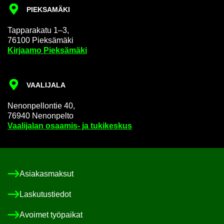
PIEK­SA­MÄ­KI
Tap­pa­ra­ka­tu 1–3,
76100 Piek­sä­mä­ki
Kir­jaa­mo Piek­sä­mä­ki
VAA­LI­JA­LA
Ne­non­pel­lon­tie 40,
76940 Ne­non­pel­to
Vaa­li­ja­lan osaamis-​ ja tu­ki­kes­kus
Asia­kas­mak­sut
Las­ku­tus­tie­dot
Avoi­met työ­pai­kat