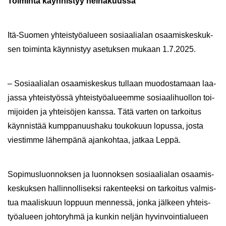
Toi­min­ta käyn­nis­tyy hei­nä­kuus­sa
Itä-​Suomen yh­teis­työ­alu­een so­si­aa­lia­lan osaa­mis­kes­kuk­
sen toi­min­ta käyn­nis­tyy ase­tuk­sen mu­kaan 1.7.2025.
– So­si­aa­lia­lan osaa­mis­kes­kus tul­laan muo­dos­ta­maan laa­
jas­sa yh­teis­työs­sä yh­teis­työ­alu­eem­me so­si­aa­li­huol­lon toi­
mi­joi­den ja yh­tei­sö­jen kans­sa. Tätä var­ten on tar­koi­tus
käyn­nis­tää kump­pa­nuus­ha­ku tou­ko­kuun lo­pus­sa, josta
vies­tim­me lä­hem­pä­nä ajan­koh­taa, jat­kaa Leppä.
So­pi­mus­luon­nok­sen ja luon­nok­sen so­si­aa­lia­lan osaa­mis­
kes­kuk­sen hal­lin­nol­li­sek­si ra­ken­teek­si on tar­koi­tus val­mis­
tua maa­lis­kuun lop­puun men­nes­sä, jonka jäl­keen yh­teis­
työ­alu­een joh­to­ryh­mä ja kun­kin nel­jän hy­vin­voin­tia­lu­een