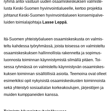
ryh­mä antoi vas­tuun uuden osaa­mis­kes­kuk­sen val­mis­te­
lus­ta Keski-​Suomen hy­vin­voin­tia­lu­eel­le, ker­too pro­jek­tia
joh­ta­nut Keski-​Suomen hy­vin­voin­tia­lu­een kon­ser­ni­pal­ve­
lui­den toi­mia­la­joh­ta­ja
Lasse Leppä
.
Itä-​Suomen yh­teis­työ­alu­een osaa­mis­kes­kus­ta on val­mis­
tel­tu kah­des­sa työ­ryh­mäs­sä, jois­ta toi­ses­sa on val­mis­tel­tu
osaa­mis­kes­kuk­sen hal­lin­nol­lis­ta ra­ken­net­ta ja so­pi­mus­
luon­nos­ta toi­min­nan käyn­nis­ty­mis­tä sil­mäl­lä pi­täen. Toi­
ses­sa ryh­mäs­sä on val­mis­tel­tu käyn­nis­ty­vän osaa­mis­kes­
kuk­sen toi­min­nan si­säl­löl­li­siä asioi­ta. Tee­moi­na ovat ol­leet
esi­mer­kik­si opit ny­kyi­sis­tä osaa­mis­kes­kus­ten toi­min­nois­ta
sekä yh­teis­työ so­si­aa­lia­lan kor­kea­kou­lu­jen, jär­jes­tö­jen ja
mui­den kump­pa­nei­den kans­sa.