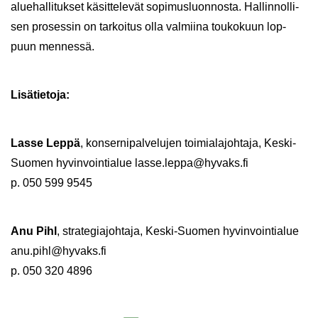
alue­hal­li­tuk­set kä­sit­te­le­vät so­pi­mus­luon­nos­ta. Hal­lin­nol­li­
sen pro­ses­sin on tar­koi­tus olla val­mii­na tou­ko­kuun lop­
puun men­nes­sä.
Li­sä­tie­to­ja:
Lasse Leppä
, kon­ser­ni­pal­ve­lu­jen toi­mia­la­joh­ta­ja, Keski-​
Suomen hy­vin­voin­tia­lue lasse.leppa@hy­vaks.fi
p. 050 599 9545
Anu Pihl
, stra­te­gia­joh­ta­ja, Keski-​Suomen hy­vin­voin­tia­lue
anu.pihl@hy­vaks.fi
p. 050 320 4896