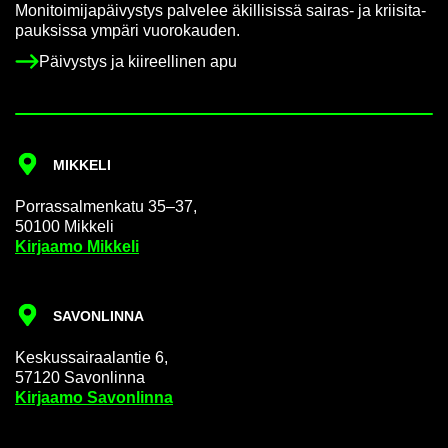
Mo­ni­toi­mi­ja­päi­vys­tys pal­ve­lee äkil­li­sis­sä sairas-​ ja krii­si­ta­
pauk­sis­sa ym­pä­ri vuo­ro­kau­den.
Päi­vys­tys ja kii­reel­li­nen apu
MIK­KE­LI
Por­ras­sal­men­ka­tu 35–37,
50100 Mik­ke­li
Kir­jaa­mo Mik­ke­li
SA­VON­LIN­NA
Kes­kus­sai­raa­lan­tie 6,
57120 Sa­von­lin­na
Kir­jaa­mo Sa­von­lin­na