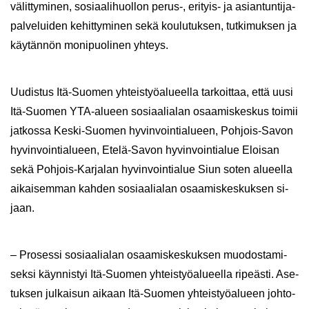
vä­lit­ty­mi­nen, so­si­aa­li­huol­lon perus-​, erityis-​ ja asian­tun­ti­ja­
pal­ve­lui­den ke­hit­ty­mi­nen sekä kou­lu­tuk­sen, tut­ki­muk­sen ja
käy­tän­nön mo­ni­puo­li­nen yh­teys.
Uu­dis­tus Itä-​Suomen yh­teis­työ­alu­eel­la tar­koit­taa, että uusi
Itä-​Suomen YTA-​alueen so­si­aa­lia­lan osaa­mis­kes­kus toi­mii
jat­kos­sa Keski-​Suomen hy­vin­voin­tia­lu­een, Pohjois-​Savon
hy­vin­voin­tia­lu­een, Etelä-​Savon hy­vin­voin­tia­lue Eloi­san
sekä Pohjois-​Karjalan hy­vin­voin­tia­lue Siun soten alu­eel­la
ai­kai­sem­man kah­den so­si­aa­lia­lan osaa­mis­kes­kuk­sen si­
jaan.
– Pro­ses­si so­si­aa­lia­lan osaa­mis­kes­kuk­sen muo­dos­ta­mi­
sek­si käyn­nis­tyi Itä-​Suomen yh­teis­työ­alu­eel­la ri­peäs­ti. Ase­
tuk­sen jul­kai­sun ai­kaan Itä-​Suomen yh­teis­työ­alu­een joh­to­