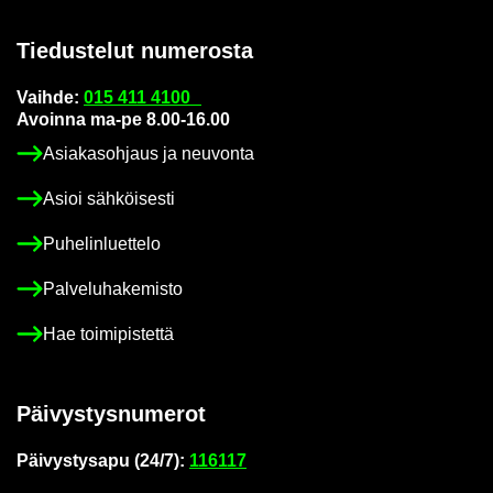
Tie­dus­te­lut nu­me­ros­ta
Vaih­de:
015 411 4100
Avoin­na ma-pe 8.00-16.00
Asia­kas­oh­jaus ja neu­von­ta
Asioi säh­köi­ses­ti
Pu­he­lin­luet­te­lo
Pal­ve­lu­ha­ke­mis­to
Hae toi­mi­pis­tet­tä
Päi­vys­tys­nu­me­rot
Päi­vys­tys­a­pu (24/7):
116117