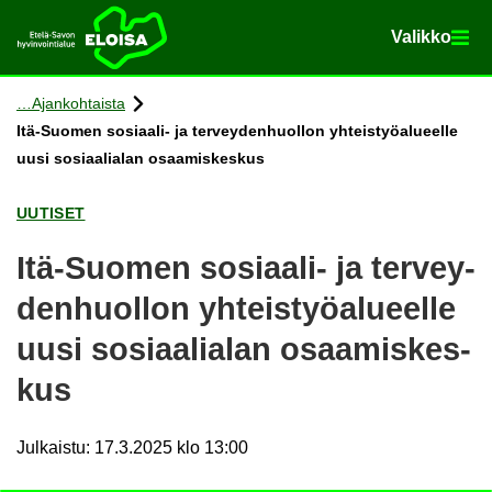
Va­lik­ko
Va­lik­ko
Etusi­vu
Siir­ry si­säl­töön
Ajan­koh­tais­ta
Itä-​Suomen sosiaali-​ ja ter­vey­den­huol­lon yh­teis­työ­alu­eel­le
uusi so­si­aa­lia­lan osaa­mis­kes­kus
UU­TI­SET
Itä-​Suomen sosiaali-​ ja ter­vey­
den­huol­lon yh­teis­työ­alu­eel­le
uusi so­si­aa­lia­lan osaa­mis­kes­
kus
Julkaistu
:
17.3.2025 klo 13:00