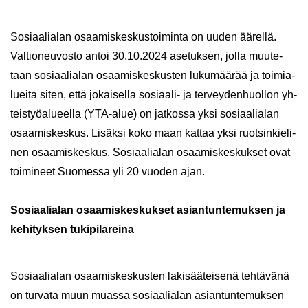
So­si­aa­lia­lan osaa­mis­kes­kus­toi­min­ta on uuden ää­rel­lä.
Val­tio­neu­vos­to antoi 30.10.2024 ase­tuk­sen, jolla muu­te­
taan so­si­aa­lia­lan osaa­mis­kes­kus­ten lu­ku­mää­rää ja toi­mia­
luei­ta siten, että jo­kai­sel­la sosiaali-​ ja ter­vey­den­huol­lon yh­
teis­työ­alu­eel­la (YTA-​alue) on jat­kos­sa yksi so­si­aa­lia­lan
osaa­mis­kes­kus. Li­säk­si koko maan kat­taa yksi ruot­sin­kie­li­
nen osaa­mis­kes­kus. So­si­aa­lia­lan osaa­mis­kes­kuk­set ovat
toi­mi­neet Suo­mes­sa yli 20 vuo­den ajan.
So­si­aa­lia­lan osaa­mis­kes­kuk­set asian­tun­te­muk­sen ja
ke­hi­tyk­sen tu­ki­pi­la­rei­na
So­si­aa­lia­lan osaa­mis­kes­kus­ten la­ki­sää­tei­se­nä teh­tä­vä­nä
on tur­va­ta muun muas­sa so­si­aa­lia­lan asian­tun­te­muk­sen