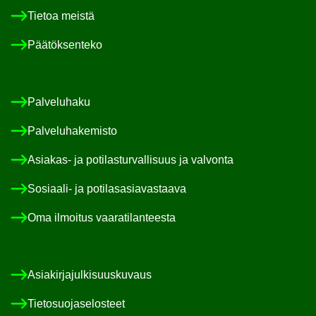
Tie­toa meis­tä
Pää­tök­sen­te­ko
Pal­ve­lu­ha­ku
Pal­ve­lu­ha­ke­mis­to
Asiakas-​ ja po­ti­las­tur­val­li­suus ja val­von­ta
Sosiaali-​ ja po­ti­las­asia­vas­taa­va
Oma il­moi­tus vaa­ra­ti­lan­tees­ta
Asia­kir­ja­jul­ki­suus­ku­vaus
Tie­to­suo­ja­se­los­teet