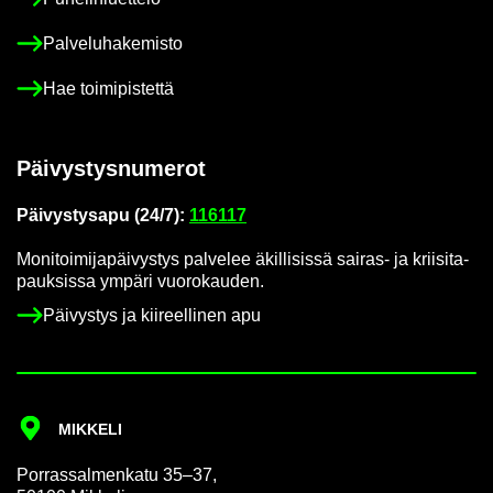
Pal­ve­lu­ha­ke­mis­to
Hae toi­mi­pis­tet­tä
Päi­vys­tys­nu­me­rot
Päi­vys­tys­a­pu (24/7):
116117
Mo­ni­toi­mi­ja­päi­vys­tys pal­ve­lee äkil­li­sis­sä sairas-​ ja krii­si­ta­
pauk­sis­sa ym­pä­ri vuo­ro­kau­den.
Päi­vys­tys ja kii­reel­li­nen apu
MIK­KE­LI
Por­ras­sal­men­ka­tu 35–37,