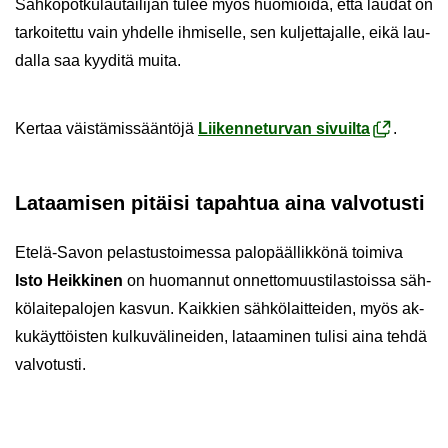
Säh­kö­pot­ku­lau­tai­li­jan tulee myös huo­mioi­da, että lau­dat on
tar­koi­tet­tu vain yh­del­le ih­mi­sel­le, sen kul­jet­ta­jal­le, eikä lau­
dal­la saa kyy­di­tä muita.
Ker­taa väis­tä­mis­sään­tö­jä
Lii­ken­ne­tur­van si­vuil­ta
.
La­taa­mi­sen pi­täi­si ta­pah­tua aina val­vo­tus­ti
Etelä-​Savon pe­las­tus­toi­mes­sa pa­lo­pääl­lik­kö­nä toi­mi­va
Isto Heik­ki­nen
on huo­man­nut on­net­to­muus­ti­las­tois­sa säh­
kö­lai­te­pa­lo­jen kas­vun. Kaik­kien säh­kö­lait­tei­den, myös ak­
ku­käyt­töis­ten kul­ku­vä­li­nei­den, la­taa­mi­nen tu­li­si aina tehdä
val­vo­tus­ti.