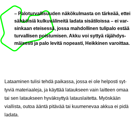
– Pa­lo­tur­val­li­suu­den nä­kö­kul­mas­ta on tär­ke­ää, ettei
säh­köi­siä kul­ku­vä­li­nei­tä la­da­ta si­sä­ti­lois­sa – ei var­
sin­kaan etei­ses­sä, jossa mah­dol­li­nen tu­li­pa­lo estää
tur­val­li­sen pois­tu­mi­sen. Akku voi syt­tyä rä­jäh­dys­
mäi­ses­ti ja palo le­vi­tä no­peas­ti, Heik­ki­nen va­roit­taa.
La­taa­mi­nen tu­li­si tehdä pai­kas­sa, jossa ei ole hel­pos­ti syt­
ty­viä ma­te­ri­aa­le­ja, ja käyt­tää la­tauk­seen vain lait­teen omaa
tai sen la­tauk­seen hy­väk­syt­tyä la­taus­lai­tet­ta. Myös­kään
vial­lis­ta, outoa ääntä pi­tä­vää tai kuu­me­ne­vaa akkua ei pidä
la­da­ta.