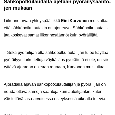
Säh­kö­pot­ku­lau­dal­la aje­taan pyö­räi­ly­sään­tö­
jen mu­kaan
Lii­ken­ne­tur­van yh­teys­pääl­lik­kö
Eini Kar­vo­nen
muis­tut­taa,
että säh­kö­pot­ku­lau­ta­kin on ajo­neu­vo. Säh­kö­pot­ku­lau­tai­li­
jaa kos­ke­vat samat lii­ken­ne­sään­nöt kuin pyö­räi­li­jää.
– Sekä pyö­räi­li­jän että säh­kö­pot­ku­lau­tai­li­jan tulee käyt­tää
pyö­räi­lyyn tar­koi­tet­tu­ja väy­liä. Jos pyö­rä­tie­tä ei ole, on siir­
ryt­tä­vä ajo­ra­dan oi­ke­aan reu­naan, Kar­vo­nen muis­tut­taa.
Ajo­ra­dal­la aja­van säh­kö­pot­ku­lau­tai­li­jan ja pyö­räi­li­jän on
nou­da­tet­ta­va sa­mo­ja sään­tö­jä kuin au­toi­li­jan­kin, kuten
väis­tet­tä­vä tasa-​arvoisessa ris­teyk­ses­sä oi­keal­ta tu­le­via.