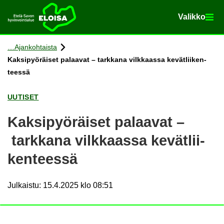
Va­lik­ko
Va­lik­ko
Etusi­vu
Siir­ry si­säl­töön
Ajan­koh­tais­ta
Kak­si­pyö­räi­set pa­laa­vat – tark­ka­na vilk­kaas­sa ke­vät­lii­ken­
tees­sä
UU­TI­SET
Kak­si­pyö­räi­set pa­laa­vat –
tark­ka­na vilk­kaas­sa ke­vät­lii­
ken­tees­sä
Julkaistu
:
15.4.2025 klo 08:51