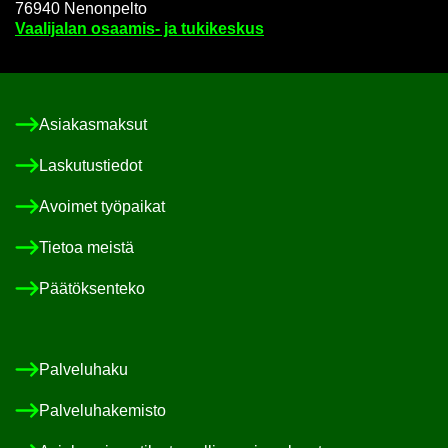
76940 Ne­non­pel­to
Vaa­li­ja­lan osaamis-​ ja tu­ki­kes­kus
Asia­kas­mak­sut
Las­ku­tus­tie­dot
Avoi­met työ­pai­kat
Tie­toa meis­tä
Pää­tök­sen­te­ko
Pal­ve­lu­ha­ku
Pal­ve­lu­ha­ke­mis­to