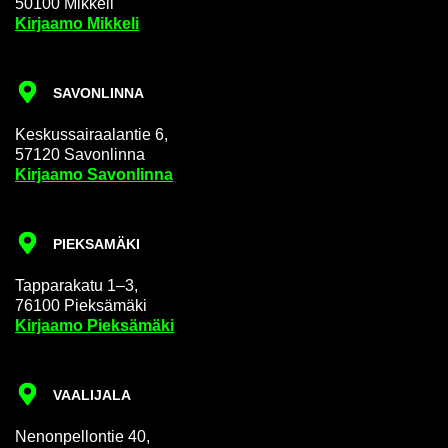
50100 Mik­ke­li
Kir­jaa­mo Mik­ke­li
SA­VON­LIN­NA
Kes­kus­sai­raa­lan­tie 6,
57120 Sa­von­lin­na
Kir­jaa­mo Sa­von­lin­na
PIEK­SA­MÄ­KI
Tap­pa­ra­ka­tu 1–3,
76100 Piek­sä­mä­ki
Kir­jaa­mo Piek­sä­mä­ki
VAA­LI­JA­LA
Ne­non­pel­lon­tie 40,