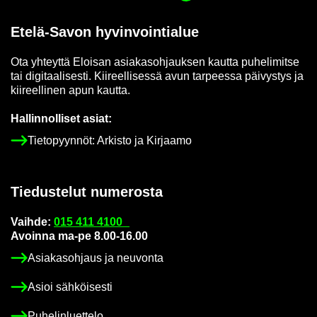
Etelä-​Savon hy­vin­voin­tia­lue
Ota yh­teyt­tä Eloi­san asia­kas­oh­jauk­sen kaut­ta pu­he­li­mit­se
tai di­gi­taa­li­ses­ti. Kii­reel­li­ses­sä avun tar­pees­sa päi­vys­tys ja
kii­reel­li­nen apun kaut­ta.
Hal­lin­nol­li­set asiat:
Tie­to­pyyn­nöt: Ar­kis­to ja Kir­jaa­mo
Tie­dus­te­lut nu­me­ros­ta
Vaih­de:
015 411 4100
Avoin­na ma-pe 8.00-16.00
Asia­kas­oh­jaus ja neu­von­ta
Asioi säh­köi­ses­ti
Pu­he­lin­luet­te­lo