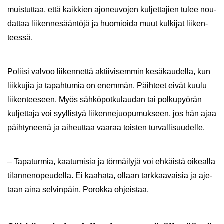
muis­tut­taa, että kaik­kien ajo­neu­vo­jen kul­jet­ta­jien tulee nou­
dat­taa lii­ken­ne­sään­tö­jä ja huo­mioi­da muut kul­ki­jat lii­ken­
tees­sä.
Po­lii­si val­voo lii­ken­net­tä ak­tii­vi­sem­min ke­sä­kau­del­la, kun
liik­ku­jia ja ta­pah­tu­mia on enem­män. Päih­teet eivät kuulu
lii­ken­tee­seen. Myös säh­kö­pot­ku­lau­dan tai pol­ku­pyö­rän
kul­jet­ta­ja voi syyl­lis­tyä lii­ken­ne­juo­pu­muk­seen, jos hän ajaa
päih­ty­nee­nä ja ai­heut­taa vaa­raa tois­ten tur­val­li­suu­del­le.
– Ta­pa­tur­mia, kaa­tu­mi­sia ja tör­mäi­ly­jä voi eh­käis­tä oi­keal­la
ti­lan­ne­no­peu­del­la. Ei kaa­ha­ta, ol­laan tark­kaa­vai­sia ja aje­
taan aina sel­vin­päin, Po­rok­ka oh­jeis­taa.