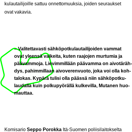
ku­lau­tai­li­joil­le sat­tuu on­net­to­muuk­sia, joi­den seu­rauk­set
ovat va­ka­via.
– Va­li­tet­ta­vas­ti säh­kö­pot­ku­lau­tai­li­joi­den vam­mat
ovat yleen­sä vai­kei­ta, kuten raa­jo­jen mur­tu­mia ja
pää­vam­mo­ja. Lie­vim­mil­lään pää­vam­ma on ai­vo­tä­räh­
dys, pa­him­mil­laan ai­vo­ve­ren­vuo­to, joka voi olla koh­
ta­lo­kas. Ky­pä­rä tu­li­si olla pääs­sä niin säh­kö­pot­ku­
lau­dal­la kuin pol­ku­pyö­räl­lä kul­ke­vil­la, Mu­ta­nen huo­
maut­taa.
Ko­mi­sa­rio
Seppo Po­rok­ka
Itä-​Suomen po­lii­si­lai­tok­sel­ta