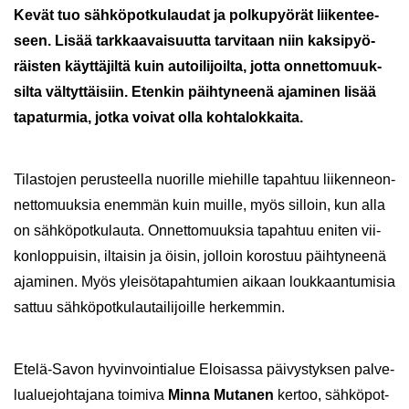
Kevät tuo säh­kö­pot­ku­lau­dat ja pol­ku­pyö­rät lii­ken­tee­
seen. Lisää tark­kaa­vai­suut­ta tar­vi­taan niin kak­si­pyö­
räis­ten käyt­tä­jil­tä kuin au­toi­li­joil­ta, jotta on­net­to­muuk­
sil­ta väl­tyt­täi­siin. Eten­kin päih­ty­nee­nä aja­mi­nen lisää
ta­pa­tur­mia, jotka voi­vat olla koh­ta­lok­kai­ta.
Ti­las­to­jen pe­rus­teel­la nuo­ril­le mie­hil­le ta­pah­tuu lii­ken­neon­
net­to­muuk­sia enem­män kuin muil­le, myös sil­loin, kun alla
on säh­kö­pot­ku­lau­ta. On­net­to­muuk­sia ta­pah­tuu eni­ten vii­
kon­lop­pui­sin, il­tai­sin ja öisin, jol­loin ko­ros­tuu päih­ty­nee­nä
aja­mi­nen. Myös ylei­sö­ta­pah­tu­mien ai­kaan louk­kaan­tu­mi­sia
sat­tuu säh­kö­pot­ku­lau­tai­li­joil­le her­kem­min.
Etelä-​Savon hy­vin­voin­tia­lue Eloi­sas­sa päi­vys­tyk­sen pal­ve­
lua­lue­joh­ta­ja­na toi­mi­va
Minna Mu­ta­nen
ker­too, säh­kö­pot­