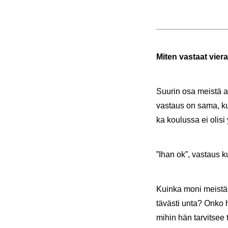
Miten vas­taat vie­ra
Suu­rin osa meis­tä ai­
vas­taus on sama, kun 
ka kou­lus­sa ei olisi 
”Ihan ok”, vas­taus k
Kuin­ka moni meis­tä a
tä­väs­ti unta? Onko h
mihin hän tar­vit­se