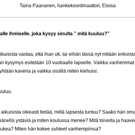
Taina Paa­na­nen, han­ke­koor­di­naat­to­ri, Eloi­sa
al­le ih­mi­sel­le, joka kysyy si­nul­ta ” mitä kuu­luu?”
kui­sis­ta vas­taa, että ihan ok, tai eihän tässä nyt mi­tään eri­kois­ta.
ky­sy­mys esi­te­tään 10 vuo­ti­aal­le lap­sel­le. Vaik­ka van­hem­mat t
yh­tään ka­ve­ria ja vaik­ka si­säl­lä miten kie­hui­si.
uu­luu.
i­kui­sis­ta oi­keas­ti tie­tää, miltä lap­ses­ta tun­tuu? Saako hän omas
ä­nel­lä ys­tä­viä ja miten kou­lus­sa menee? Mitä toi­vei­ta ja haa­vei­
e tukea? Miten hän kokee suh­teet van­hem­piin­sa?