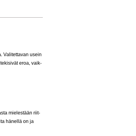
 Va­li­tet­ta­van usein
e­ki­si­vät eroa, vaik­
­ta mie­les­tään riit­
ta hä­nel­lä on ja