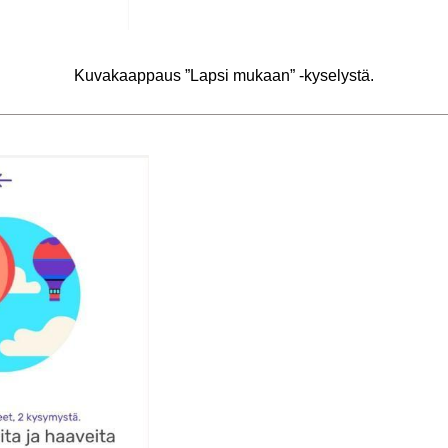
Ku­va­kaap­paus ”Lapsi mu­kaan” -​kyselystä.