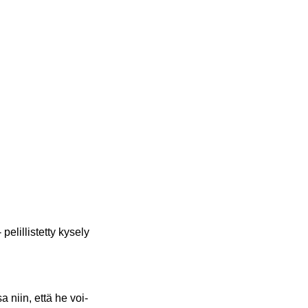
­lil­lis­tet­ty ky­se­ly
sa niin, että he voi­