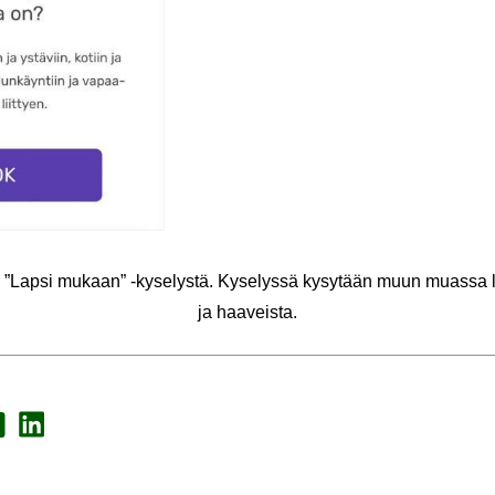
”Lapsi mu­kaan” -​kyselystä. Ky­se­lys­sä ky­sy­tään muun muas­sa la
ja haa­veis­ta.
a Face­book
Jaa Lin­ke­dI­nis­sä