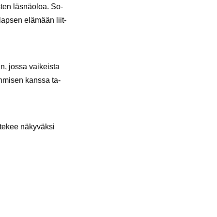
s­ten läs­nä­oloa. So­
 lap­sen elä­mään liit­
aan, jossa vai­keis­ta
h­mi­sen kans­sa ta­
tekee nä­ky­väk­si