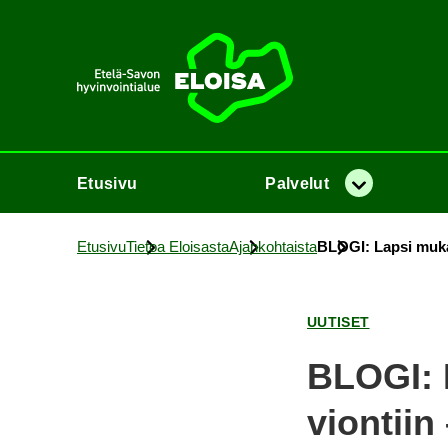
Etusi­vu
Etusi­vu
Pal­ve­lut
Va­lik­ko
Etusi­vu
Tie­toa Eloi­sas­ta
Ajan­koh­tais­ta
BLOGI: Lapsi mu­kaan 
UU­TI­SET
BLOGI: L
vion­tiin