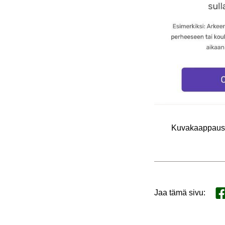
Ku­va­kaap­paus 
Jaa tämä sivu
:
Ja