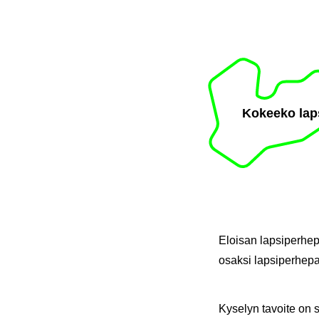
Ko­kee­ko laps
Eloi­san lap­si­per­he­pa
osak­si lap­si­per­he­pal
Ky­se­lyn ta­voi­te on