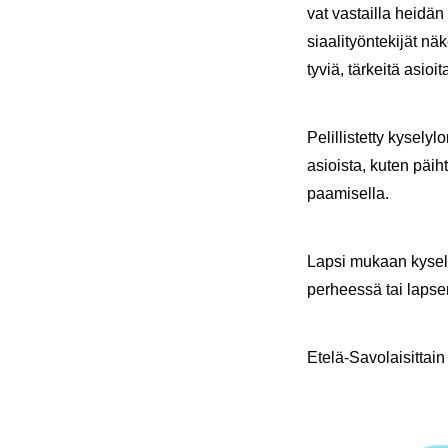
vat vas­tail­la hei­dän
si­aa­li­työn­te­ki­jät
ty­viä, tär­kei­tä asioi­t
Pe­lil­lis­tet­ty ky­se­
asiois­ta, kuten päih­
paa­mi­sel­la.
Lapsi mu­kaan kysely-​
per­hees­sä tai lap­se
Etelä-​Savolaisittain 