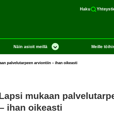
Haku
Yh­teys­ti
Näin
asioit
meil­lä
Meil­le
töi­hi
Va­lik­ko
pal­ve­lu­tar­peen ar­vion­tiin – ihan oi­keas­ti
apsi mu­kaan pal­ve­lu­tar­p
 – ihan oi­keas­ti