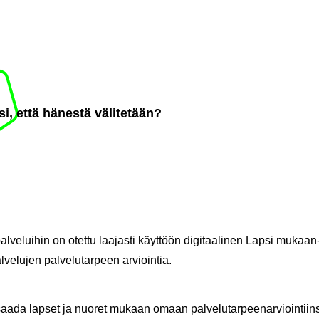
i, että hä­nes­tä vä­li­te­tään?
l­ve­lui­hin on otet­tu laa­jas­ti käyt­töön di­gi­taa­li­nen Lapsi mukaan-​ pe
­ve­lu­jen pal­ve­lu­tar­peen ar­vioin­tia.
 saada lap­set ja nuo­ret mu­kaan omaan pal­ve­lu­tar­pee­nar­vioin­tiin­