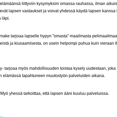
 elä­mään­sä liit­ty­viin ky­sy­myk­siin omas­sa rau­has­sa, ilman ai­kui
 nä­ke­vät lap­sen vas­tauk­set ja voi­vat yh­des­sä käydä lap­sen kans­sa
a läpi.
ly­lo­ma­ke tar­jo­aa lap­sel­le hypyn ”omas­ta” maa­il­mas­ta pe­li­maa­il­m
teis­tä ja kiusaa­mi­ses­ta, on usein hel­pom­pi puhua kuin vie­raan i
 tar­jo­aa myös mah­dol­li­suu­den tois­taa ky­se­ly uu­des­taan, joka 
n elä­mäs­sä ta­pah­tu­neen muu­tos­työn pal­ve­lui­den ai­ka­na.
Myö yhes­sä tar­koit­taa, että lap­sen ääni kuu­luu pal­ve­luis­sa.