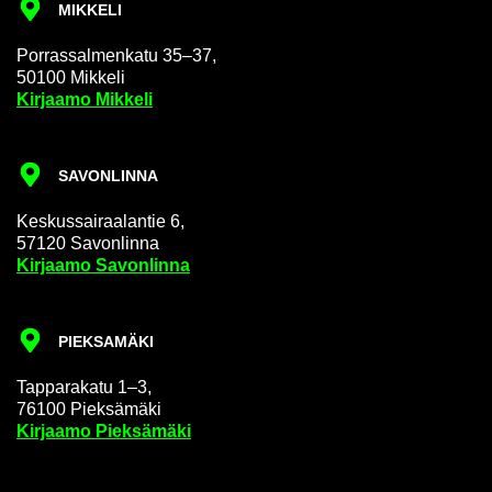
MIK­KE­LI
Por­ras­sal­men­ka­tu 35–37,
50100 Mik­ke­li
Kir­jaa­mo Mik­ke­li
SA­VON­LIN­NA
Kes­kus­sai­raa­lan­tie 6,
57120 Sa­von­lin­na
Kir­jaa­mo Sa­von­lin­na
PIEK­SA­MÄ­KI
Tap­pa­ra­ka­tu 1–3,
76100 Piek­sä­mä­ki
Kir­jaa­mo Piek­sä­mä­ki