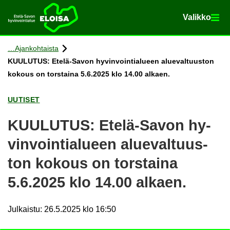
Va­lik­ko
Va­lik­ko
Etusi­vu
Siir­ry si­säl­töön
Ajan­koh­tais­ta
KUU­LU­TUS: Etelä-​Savon hy­vin­voin­tia­lu­een alue­val­tuus­ton
ko­kous on tors­tai­na 5.6.2025 klo 14.00 al­kaen.
UU­TI­SET
KUU­LU­TUS: Etelä-​Savon hy­
vin­voin­tia­lu­een alue­val­tuus­
ton ko­kous on tors­tai­na
5.6.2025 klo 14.00 al­kaen.
Julkaistu
:
26.5.2025 klo 16:50