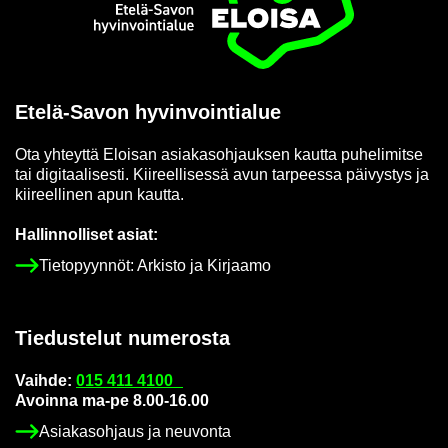
Etusi­vu
Etelä-​Savon hy­vin­voin­tia­lue
Ota yh­teyt­tä Eloi­san asia­kas­oh­jauk­sen kaut­ta pu­he­li­mit­se
tai di­gi­taa­li­ses­ti. Kii­reel­li­ses­sä avun tar­pees­sa päi­vys­tys ja
kii­reel­li­nen apun kaut­ta.
Hal­lin­nol­li­set asiat:
Tie­to­pyyn­nöt: Ar­kis­to ja Kir­jaa­mo
Tie­dus­te­lut nu­me­ros­ta
Vaih­de:
015 411 4100
Avoin­na ma-pe 8.00-16.00
Asia­kas­oh­jaus ja neu­von­ta