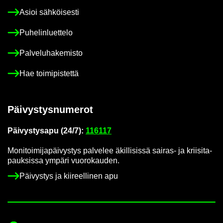
Asioi säh­köi­ses­ti
Pu­he­lin­luet­te­lo
Pal­ve­lu­ha­ke­mis­to
Hae toi­mi­pis­tet­tä
Päi­vys­tys­nu­me­rot
Päi­vys­tys­a­pu (24/7):
116117
Mo­ni­toi­mi­ja­päi­vys­tys pal­ve­lee äkil­li­sis­sä sairas-​ ja krii­si­ta­
pauk­sis­sa ym­pä­ri vuo­ro­kau­den.
Päi­vys­tys ja kii­reel­li­nen apu