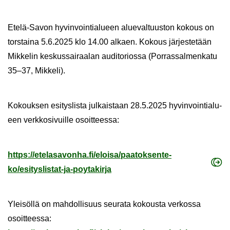
Etelä-​Savon hy­vin­voin­tia­lu­een alue­val­tuus­ton ko­kous on
tors­tai­na 5.6.2025 klo 14.00 al­kaen. Ko­kous jär­jes­te­tään
Mik­ke­lin kes­kus­sai­raa­lan au­di­to­rios­sa (Por­ras­sal­men­ka­tu
35–37, Mik­ke­li).
Ko­kouk­sen esi­tys­lis­ta jul­kais­taan 28.5.2025 hy­vin­voin­tia­lu­
een verk­ko­si­vuil­le osoit­tees­sa:
https://ete­la­sa­von­ha.fi/eloi­sa/paa­tok­sen­te­
ko/esityslistat-​ja-poytakirja
Ylei­söl­lä on mah­dol­li­suus seu­ra­ta ko­kous­ta ver­kos­sa
osoit­tees­sa: