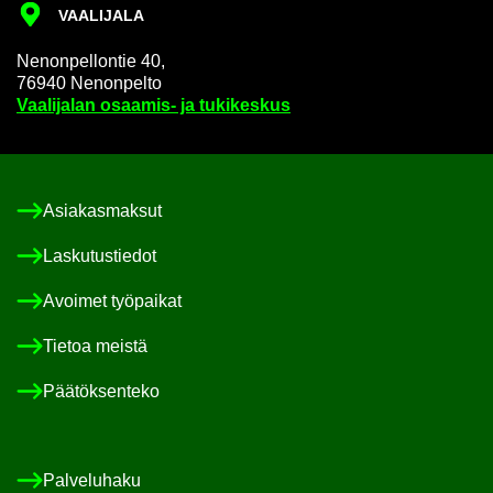
VAA­LI­JA­LA
Ne­non­pel­lon­tie 40,
76940 Ne­non­pel­to
Vaa­li­ja­lan osaamis-​ ja tu­ki­kes­kus
Asia­kas­mak­sut
Las­ku­tus­tie­dot
Avoi­met työ­pai­kat
Tie­toa meis­tä
Pää­tök­sen­te­ko
Pal­ve­lu­ha­ku