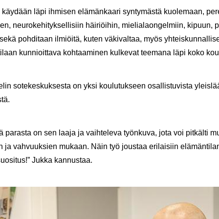
a käy­dään läpi ih­mi­sen elä­män­kaa­ri syn­ty­mäs­tä kuo­le­maan, pe­
n, neu­ro­ke­hi­tyk­sel­li­siin häi­riöi­hin, mie­lia­laon­gel­miin, ki­puun, p
sekä poh­di­taan il­miöi­tä, kuten vä­ki­val­taa, myös yh­teis­kun­nal­li­s
o­ti­laan kun­nioit­ta­va koh­taa­mi­nen kul­ke­vat tee­ma­na läpi koko kou­
­lin so­te­kes­kuk­ses­ta on yksi kou­lu­tuk­seen osal­lis­tu­vis­ta yleis­lä
­tä.
sä pa­ras­ta on sen laaja ja vaih­te­le­va työn­ku­va, jota voi pit­käl­ti 
 ja vah­vuuk­sien mu­kaan. Näin työ jous­taa eri­lai­siin elä­män­ti­lan­
uo­si­tus!” Jukka kan­nus­taa.