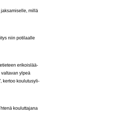
ak­sa­mi­sel­le, millä
ys niin po­ti­laal­le
­tie­teen eri­kois­lää­
n val­ta­van ylpeä
, ker­too kou­lu­tusy­li­
­te­nä kou­lut­ta­ja­na