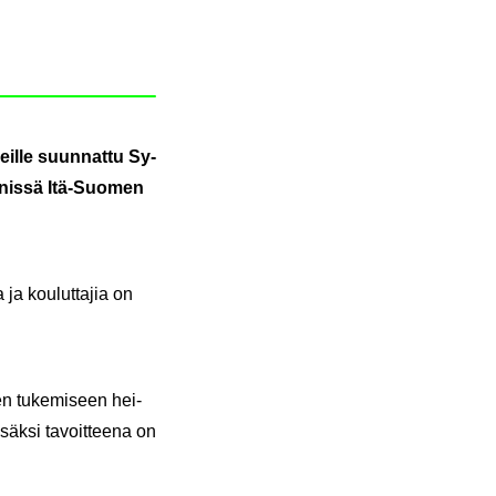
reil­le suun­nat­tu Sy­
n­nis­sä Itä-​Suomen
 ja kou­lut­ta­jia on
­sen tu­ke­mi­seen hei­
­säk­si ta­voit­tee­na on