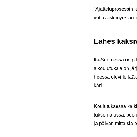
”Ajat­te­lu­pro­ses­sin 
vot­ta­vas­ti myös ar­m
Lähes kak­si­v
Itä-​Suomessa on pit­kä
si­kou­lu­tuk­sia on jär
hees­sa ole­vil­le lää­
kä­ri.
Kou­lu­tuk­ses­sa kaik­k
tuk­sen alus­sa, puo­li­
ja päi­vän mit­tai­sia p