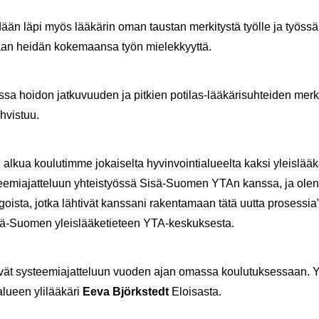
ään läpi myös lää­kä­rin oman taus­tan mer­ki­tys­tä työl­le ja työs­sä j
maan hei­dän ko­ke­maan­sa työn mie­lek­kyyt­tä.
­sa hoi­don jat­ku­vuu­den ja pit­kien potilas-​lääkärisuhteiden mer­ki­t
h­vis­tuu.
lkua kou­lu­tim­me jo­kai­sel­ta hy­vin­voin­tia­lu­eel­ta kaksi yleis­lää­ke
ys­tee­mia­jat­te­luun yh­teis­työs­sä Sisä-​Suomen YTAn kans­sa, ja ole
e­gois­ta, jotka läh­ti­vät kans­sa­ni ra­ken­ta­maan tätä uutta pro­ses­sia”
tä-​Suomen yleis­lää­ke­tie­teen YTA-​keskuksesta.
yi­vät sys­tee­mia­jat­te­luun vuo­den ajan omas­sa kou­lu­tuk­ses­saan. Yh
lu­een yli­lää­kä­ri
Eeva Björks­tedt
Eloi­sas­ta.