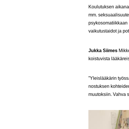
Kou­lu­tuk­sen ai­ka­n
mm. sek­su­aa­li­suu­tee
psy­ko­so­ma­tiik­kaan 
vai­ku­tus­tai­dot ja p
Jukka Sii­mes
Mik­ke
kois­tu­vis­ta lää­kä­reis
”Yleis­lää­kä­rin työs­
nos­tuk­sen koh­tei­den
muu­tok­siin. Vahva s