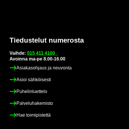
Tie­dus­te­lut nu­me­ros­ta
Vaih­de:
015 411 4100
Avoin­na ma-pe 8.00-16.00
Asia­kas­oh­jaus ja neu­von­ta
Asioi säh­köi­ses­ti
Pu­he­lin­luet­te­lo
Pal­ve­lu­ha­ke­mis­to
Hae toi­mi­pis­tet­tä