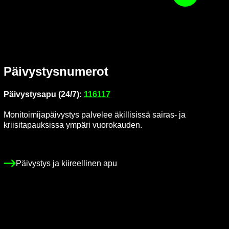
Päi­vys­tys­nu­me­rot
Päi­vys­tys­a­pu (24/7):
116117
Mo­ni­toi­mi­ja­päi­vys­tys pal­ve­lee äkil­li­sis­sä sairas-​ ja
krii­si­ta­pauk­sis­sa ym­pä­ri vuo­ro­kau­den.
Päi­vys­tys ja kii­reel­li­nen apu