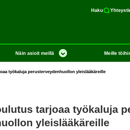
Haku
Yh­teys­ti
Näin
asioit
meil­lä
Meil­le
töi­hi
Va­lik­ko
aa työ­ka­lu­ja pe­rus­ter­vey­den­huol­lon yleis­lää­kä­reil­le
lutus tar­jo­aa työ­ka­lu­ja pe
ol­lon yleis­lää­kä­reil­le