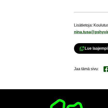
Li­sä­tie­to­ja: Kou­lu
nina.tusa@ps­hy­vin­v
Lue laa­jem­pi 
Jaa tämä sivu
:
Ja