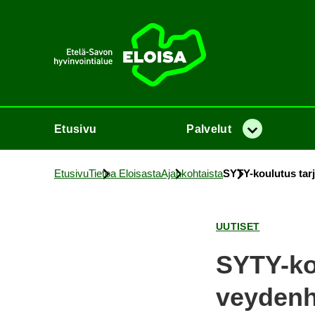
Etusi­vu
Etusi­vu
Pal­ve­lut
Va­lik­ko
Etusi­vu
Tie­toa Eloi­sas­ta
Ajan­koh­tais­ta
SYTY-​koulutus tar­jo­
UU­TI­SET
SYTY-​kou
vey­den­hu