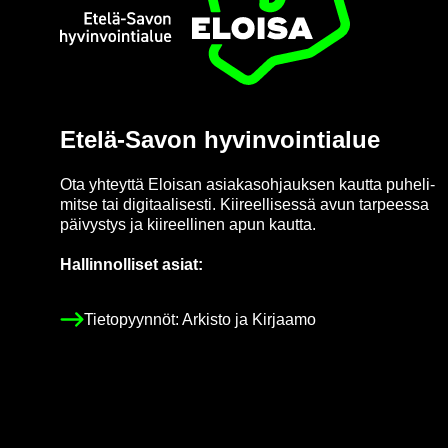
Etusi­vu
Etelä-​Savon hy­vin­voin­tia­lue
Ota yh­teyt­tä Eloi­san asia­kas­oh­jauk­sen kaut­ta pu­he­li­
mit­se tai di­gi­taa­li­ses­ti. Kii­reel­li­ses­sä avun tar­pees­sa
päi­vys­tys ja kii­reel­li­nen apun kaut­ta.
Hal­lin­nol­li­set asiat:
Tie­to­pyyn­nöt: Ar­kis­to ja Kir­jaa­mo