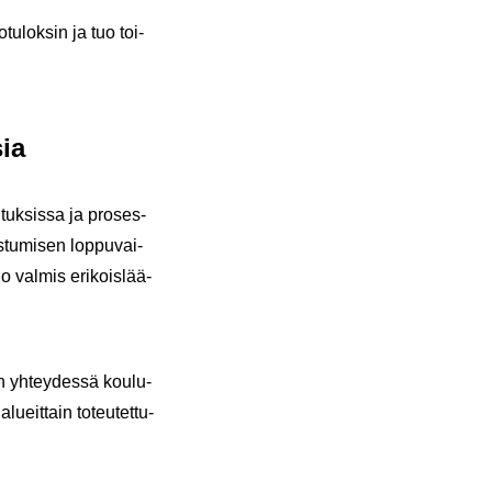
­tu­lok­sin ja tuo toi­
sia
­tuk­sis­sa ja pro­ses­
s­tu­mi­sen lop­pu­vai­
o val­mis eri­kois­lää­
ten yh­tey­des­sä kou­lu­
lueit­tain to­teu­tet­tu­