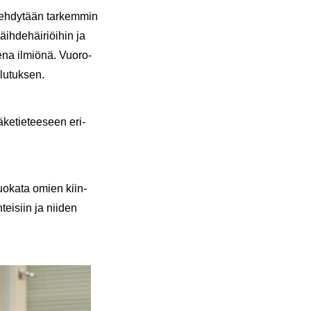
reh­dy­tään tar­kem­min
äih­de­häi­riöi­hin ja
e­na il­miö­nä. Vuo­ro­
lu­tuk­sen.
ä­ke­tie­tee­seen eri­
muo­ka­ta omien kiin­
tei­siin ja nii­den