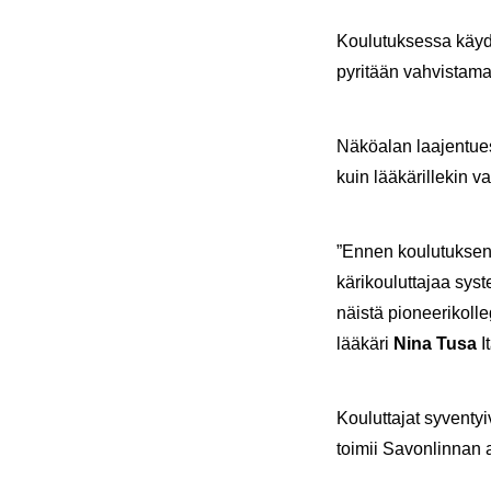
Kou­lu­tuk­ses­sa käy­d
py­ri­tään vah­vis­ta­
Nä­kö­alan laa­jen­tues
kuin lää­kä­ril­le­kin va
”Ennen kou­lu­tuk­sen a
kä­ri­kou­lut­ta­jaa s
näis­tä pio­nee­ri­kol­l
lää­kä­ri
Nina Tusa
I
Kou­lut­ta­jat sy­ven­t
toi­mii Sa­von­lin­nan a