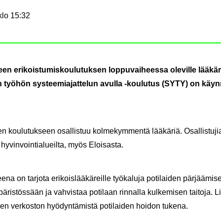
klo 15:32
teen eri­kois­tu­mis­kou­lu­tuk­sen lop­pu­vai­hees­sa ole­vil­le lää­kä­
rin työ­hön sys­tee­mia­jat­te­lun avul­la -​koulutus (SYTY) on käy
n kou­lu­tuk­seen osal­lis­tuu kol­me­kym­men­tä lää­kä­riä. Osal­lis­tu­jia
hy­vin­voin­tia­lueil­ta, myös Eloi­sas­ta.
ee­na on tar­jo­ta eri­kois­lää­kä­reil­le työ­ka­lu­ja po­ti­lai­den pär­jää­mi
is­tös­sään ja vah­vis­taa po­ti­laan rin­nal­la kul­ke­mi­sen tai­to­ja. Li
sen ver­kos­ton hyö­dyn­tä­mis­tä po­ti­lai­den hoi­don tu­ke­na.