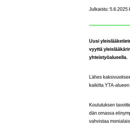
Julkaistu
:
5.6.2025 
Uusi yleis­lää­ke­tie­
vyyt­tä yleis­lää­kä­
yh­teis­työ­alu­eel­la.
Lähes kak­si­vuo­ti­see
kai­kil­ta YTA-​alueen 
Kou­lu­tuk­sen ta­voit­t
dän omas­sa eli­nym­pä­r
vah­vis­taa mo­nia­lai­