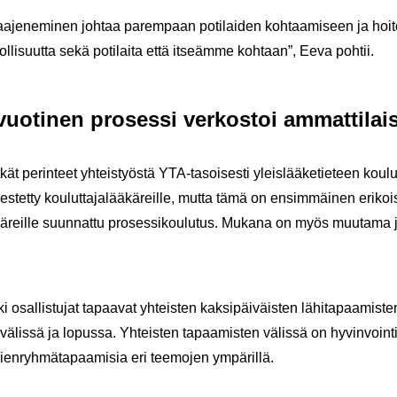
laa­je­ne­mi­nen joh­taa pa­rem­paan po­ti­lai­den koh­taa­mi­seen ja hoi­to
ol­li­suut­ta sekä po­ti­lai­ta että it­seäm­me koh­taan”, Eeva poh­tii.
uo­ti­nen pro­ses­si ver­kos­toi am­mat­ti­lai­
t pe­rin­teet yh­teis­työs­tä YTA-​tasoisesti yleis­lää­ke­tie­teen kou­lu
­jes­tet­ty kou­lut­ta­ja­lää­kä­reil­le, mutta tämä on en­sim­mäi­nen eri­koi
kä­reil­le suun­nat­tu pro­ses­si­kou­lu­tus. Mu­ka­na on myös muu­ta­ma j
i osal­lis­tu­jat ta­paa­vat yh­teis­ten kak­si­päi­väis­ten lä­hi­ta­paa­mis­
vä­lis­sä ja lo­pus­sa. Yh­teis­ten ta­paa­mis­ten vä­lis­sä on hy­vin­voin­tia­
ien­ryh­mä­ta­paa­mi­sia eri tee­mo­jen ym­pä­ril­lä.