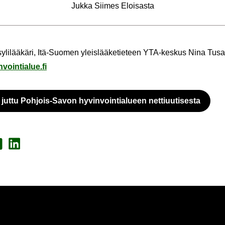
Jukka Sii­mes Eloi­sas­ta
­tusy­li­lää­kä­ri, Itä-​Suomen yleis­lää­ke­tie­teen YTA-​keskus Nina Tusa
oin­tia­lue.fi
juttu Pohjois-​Savon hy­vin­voin­tia­lu­een net­ti­uu­ti­ses­ta
Ul­koi­nen pal­ve­lu avau­tuu uu­del­le vä­li­leh­
a Face­book
Jaa Lin­ke­dI­nis­sä