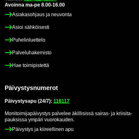
Avoin­na ma-pe 8.00-16.00
Asia­kas­oh­jaus ja neu­von­ta
Asioi säh­köi­ses­ti
Pu­he­lin­luet­te­lo
Pal­ve­lu­ha­ke­mis­to
Hae toi­mi­pis­tet­tä
Päi­vys­tys­nu­me­rot
Päi­vys­tys­a­pu (24/7):
116117
Mo­ni­toi­mi­ja­päi­vys­tys pal­ve­lee äkil­li­sis­sä sairas-​ ja krii­si­ta­
pauk­sis­sa ym­pä­ri vuo­ro­kau­den.
Päi­vys­tys ja kii­reel­li­nen apu