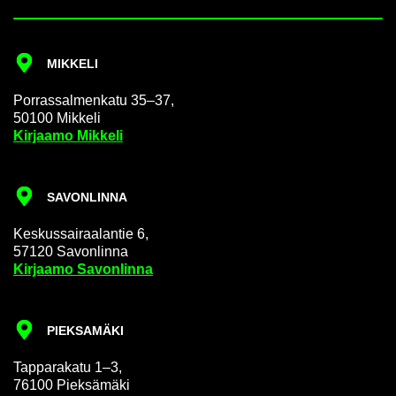
MIK­KE­LI
Por­ras­sal­men­ka­tu 35–37,
50100 Mik­ke­li
Kir­jaa­mo Mik­ke­li
SA­VON­LIN­NA
Kes­kus­sai­raa­lan­tie 6,
57120 Sa­von­lin­na
Kir­jaa­mo Sa­von­lin­na
PIEK­SA­MÄ­KI
Tap­pa­ra­ka­tu 1–3,
76100 Piek­sä­mä­ki