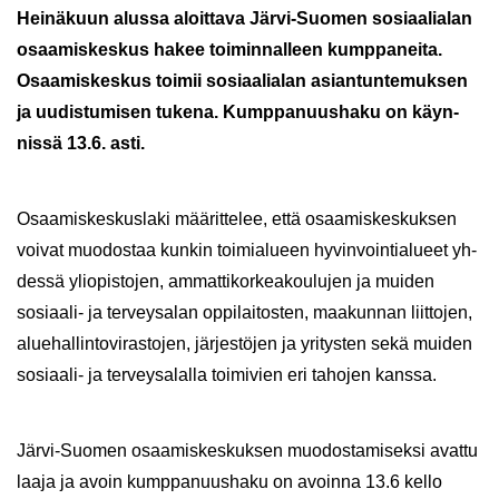
Hei­nä­kuun alus­sa aloit­ta­va Järvi-​Suomen so­si­aa­lia­lan
osaa­mis­kes­kus hakee toi­min­nal­leen kump­pa­nei­ta.
Osaa­mis­kes­kus toi­mii so­si­aa­lia­lan asian­tun­te­muk­sen
ja uu­dis­tu­mi­sen tu­ke­na. Kump­pa­nuus­ha­ku on käyn­
nis­sä 13.6. asti.
Osaa­mis­kes­kus­la­ki mää­rit­te­lee, että osaa­mis­kes­kuk­sen
voi­vat muo­dos­taa kun­kin toi­mia­lu­een hy­vin­voin­tia­lu­eet yh­
des­sä yli­opis­to­jen, am­mat­ti­kor­kea­kou­lu­jen ja mui­den
sosiaali-​ ja ter­vey­sa­lan op­pi­lai­tos­ten, maa­kun­nan liit­to­jen,
alue­hal­lin­to­vi­ras­to­jen, jär­jes­tö­jen ja yri­tys­ten sekä mui­den
sosiaali-​ ja ter­vey­sa­lal­la toi­mi­vien eri ta­ho­jen kans­sa.
Järvi-​Suomen osaa­mis­kes­kuk­sen muo­dos­ta­mi­sek­si avat­tu
laaja ja avoin kump­pa­nuus­ha­ku on avoin­na 13.6 kello