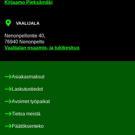
Kir­jaa­mo Piek­sä­mä­ki
VAA­LI­JA­LA
Ne­non­pel­lon­tie 40,
76940 Ne­non­pel­to
Vaa­li­ja­lan osaamis-​ ja tu­ki­kes­kus
Asia­kas­mak­sut
Las­ku­tus­tie­dot
Avoi­met työ­pai­kat
Tie­toa meis­tä
Pää­tök­sen­te­ko