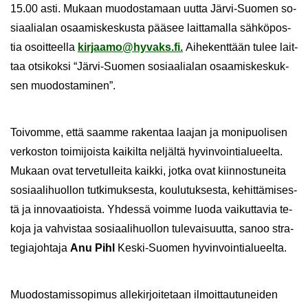
15.00 asti. Mu­kaan muo­dos­ta­maan uutta Järvi-​Suomen so­
si­aa­lia­lan osaa­mis­kes­kus­ta pää­see lait­ta­mal­la säh­kö­pos­
tia osoit­teel­la
kir­jaa­mo@hy­vaks.fi.
Ai­he­kent­tään tulee lait­
taa ot­si­kok­si “Järvi-​Suomen so­si­aa­lia­lan osaa­mis­kes­kuk­
sen muo­dos­ta­mi­nen”.
Toi­vom­me, että saam­me ra­ken­taa laa­jan ja mo­ni­puo­li­sen
ver­kos­ton toi­mi­jois­ta kai­kil­ta nel­jäl­tä hy­vin­voin­tia­lu­eel­ta.
Mu­kaan ovat ter­ve­tul­lei­ta kaik­ki, jotka ovat kiin­nos­tu­nei­ta
so­si­aa­li­huol­lon tut­ki­muk­ses­ta, kou­lu­tuk­ses­ta, ke­hit­tä­mi­ses­
tä ja in­no­vaa­tiois­ta. Yh­des­sä voim­me luoda vai­kut­ta­via te­
ko­ja ja vah­vis­taa so­si­aa­li­huol­lon tu­le­vai­suut­ta, sanoo stra­
te­gia­joh­ta­ja
Anu Pihl
Keski-​Suomen hy­vin­voin­tia­lu­eel­ta.
Muo­dos­ta­mis­so­pi­mus al­le­kir­joi­te­taan il­moit­tau­tu­nei­den