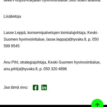
sekä Pohjois-​Karjalan hy­vin­voin­tia­lue Siun soten alueil­la.
Li­sä­tie­to­ja
Lasse Leppä, kon­ser­ni­pal­ve­lu­jen toi­mia­la­joh­ta­ja, Keski-​
Suomen hy­vin­voin­tia­lue, lasse.leppa(at)hy­vaks.fi, p. 050
599 9545
Anu Pihl, stra­te­gia­joh­ta­ja, Keski-​Suomen hy­vin­voin­tia­lue,
anu.pihl(at)hy­vaks.fi, p. 050 320 4896
Jaa tämä sivu
:
Jaa Face­book
Jaa Lin­ke­dI­nis­sä