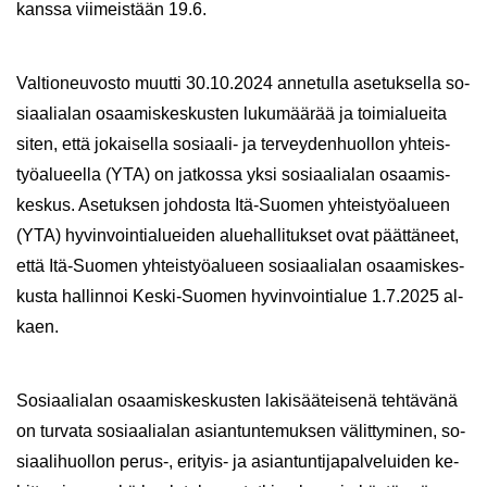
kans­sa vii­meis­tään 19.6.
Val­tio­neu­vos­to muut­ti 30.10.2024 an­ne­tul­la ase­tuk­sel­la so­
si­aa­lia­lan osaa­mis­kes­kus­ten lu­ku­mää­rää ja toi­mia­luei­ta
siten, että jo­kai­sel­la sosiaali-​ ja ter­vey­den­huol­lon yh­teis­
työ­alu­eel­la (YTA) on jat­kos­sa yksi so­si­aa­lia­lan osaa­mis­
kes­kus. Ase­tuk­sen joh­dos­ta Itä-​Suomen yh­teis­työ­alu­een
(YTA) hy­vin­voin­tia­luei­den alue­hal­li­tuk­set ovat päät­tä­neet,
että Itä-​Suomen yh­teis­työ­alu­een so­si­aa­lia­lan osaa­mis­kes­
kus­ta hal­lin­noi Keski-​Suomen hy­vin­voin­tia­lue 1.7.2025 al­
kaen.
So­si­aa­lia­lan osaa­mis­kes­kus­ten la­ki­sää­tei­se­nä teh­tä­vä­nä
on tur­va­ta so­si­aa­lia­lan asian­tun­te­muk­sen vä­lit­ty­mi­nen, so­
si­aa­li­huol­lon perus-​, erityis-​ ja asian­tun­ti­ja­pal­ve­lui­den ke­