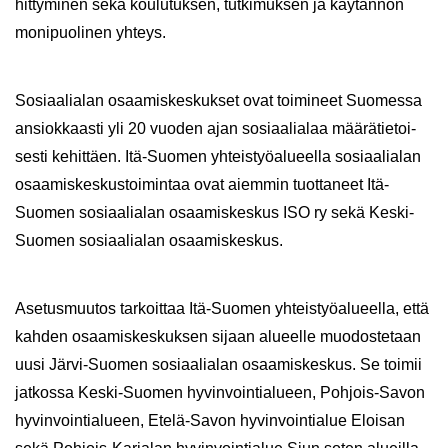
hit­ty­mi­nen sekä kou­lu­tuk­sen, tut­ki­muk­sen ja käy­tän­nön
mo­ni­puo­li­nen yh­teys.
So­si­aa­lia­lan osaa­mis­kes­kuk­set ovat toi­mi­neet Suo­mes­sa
an­siok­kaas­ti yli 20 vuo­den ajan so­si­aa­lia­laa mää­rä­tie­toi­
ses­ti ke­hit­täen. Itä-​Suomen yh­teis­työ­alu­eel­la so­si­aa­lia­lan
osaa­mis­kes­kus­toi­min­taa ovat ai­em­min tuot­ta­neet Itä-​
Suomen so­si­aa­lia­lan osaa­mis­kes­kus ISO ry sekä Keski-​
Suomen so­si­aa­lia­lan osaa­mis­kes­kus.
Ase­tus­muu­tos tar­koit­taa Itä-​Suomen yh­teis­työ­alu­eel­la, että
kah­den osaa­mis­kes­kuk­sen si­jaan alu­eel­le muo­dos­te­taan
uusi Järvi-​Suomen so­si­aa­lia­lan osaa­mis­kes­kus. Se toi­mii
jat­kos­sa Keski-​Suomen hy­vin­voin­tia­lu­een, Pohjois-​Savon
hy­vin­voin­tia­lu­een, Etelä-​Savon hy­vin­voin­tia­lue Eloi­san