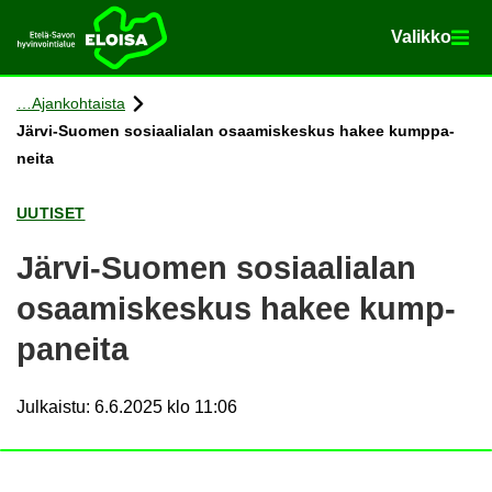
Va­lik­ko
Va­lik­ko
Etusi­vu
Siir­ry si­säl­töön
Ajan­koh­tais­ta
Järvi-​Suomen so­si­aa­lia­lan osaa­mis­kes­kus hakee kump­pa­
nei­ta
UU­TI­SET
Järvi-​Suomen so­si­aa­lia­lan
osaa­mis­kes­kus hakee kump­
pa­nei­ta
Julkaistu
:
6.6.2025 klo 11:06