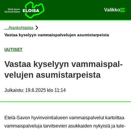
Va­lik­ko
Va­lik­ko
Etusi­vu
Siir­ry si­säl­töön
Ajan­koh­tais­ta
Vas­taa ky­se­lyyn vam­mais­pal­ve­lu­jen asu­mis­tar­peis­ta
UU­TI­SET
Vas­taa ky­se­lyyn vam­mais­pal­
ve­lu­jen asu­mis­tar­peis­ta
Julkaistu
:
19.6.2025 klo 11:14
Etelä-​Savon hy­vin­voin­tia­lu­een vam­mais­pal­ve­lut kar­toit­taa
vam­mais­pal­ve­lu­ja tar­vit­se­vien asuk­kai­den ny­kyi­siä ja tu­le­