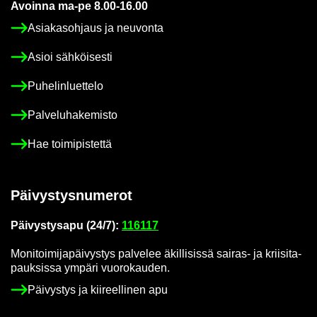
Avoin­na ma-pe 8.00-16.00
Asia­kas­oh­jaus ja neu­von­ta
Asioi säh­köi­ses­ti
Pu­he­lin­luet­te­lo
Pal­ve­lu­ha­ke­mis­to
Hae toi­mi­pis­tet­tä
Päi­vys­tys­nu­me­rot
Päi­vys­tys­a­pu (24/7):
116117
Mo­ni­toi­mi­ja­päi­vys­tys pal­ve­lee äkil­li­sis­sä sairas-​ ja krii­si­ta­
pauk­sis­sa ym­pä­ri vuo­ro­kau­den.
Päi­vys­tys ja kii­reel­li­nen apu