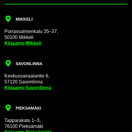
MIK­KE­LI
Por­ras­sal­men­ka­tu 35–37,
50100 Mik­ke­li
Kir­jaa­mo Mik­ke­li
SA­VON­LIN­NA
Kes­kus­sai­raa­lan­tie 6,
57120 Sa­von­lin­na
Kir­jaa­mo Sa­von­lin­na
PIEK­SA­MÄ­KI
Tap­pa­ra­ka­tu 1–3,
76100 Piek­sä­mä­ki