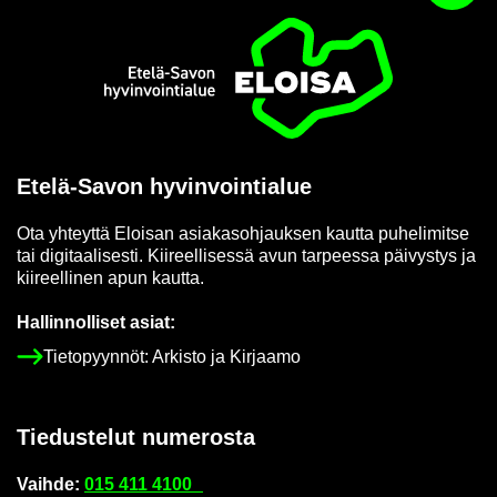
Etusi­vu
Etelä-​Savon hy­vin­voin­tia­lue
Ota yh­teyt­tä Eloi­san asia­kas­oh­jauk­sen kaut­ta pu­he­li­mit­se
tai di­gi­taa­li­ses­ti. Kii­reel­li­ses­sä avun tar­pees­sa päi­vys­tys ja
kii­reel­li­nen apun kaut­ta.
Hal­lin­nol­li­set asiat:
Tie­to­pyyn­nöt: Ar­kis­to ja Kir­jaa­mo
Tie­dus­te­lut nu­me­ros­ta
Vaih­de:
015 411 4100