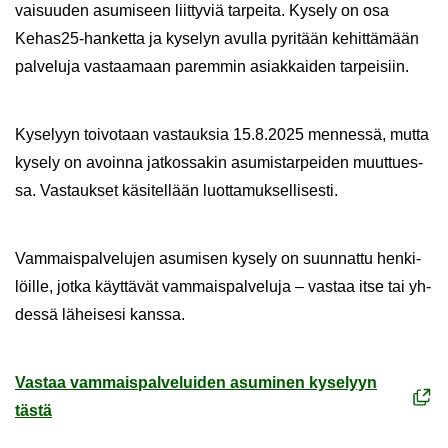
vai­suu­den asu­mi­seen liit­ty­viä tar­pei­ta. Ky­se­ly on osa
Kehas25-​hanketta ja ky­se­lyn avul­la py­ri­tään ke­hit­tä­mään
pal­ve­lu­ja vas­taa­maan pa­rem­min asiak­kai­den tar­pei­siin.
Ky­se­lyyn toi­vo­taan vas­tauk­sia 15.8.2025 men­nes­sä, mutta
ky­se­ly on avoin­na jat­kos­sa­kin asu­mis­tar­pei­den muut­tues­
sa. Vas­tauk­set kä­si­tel­lään luot­ta­muk­sel­li­ses­ti.
Vam­mais­pal­ve­lu­jen asu­mi­sen ky­se­ly on suun­nat­tu hen­ki­
löil­le, jotka käyt­tä­vät vam­mais­pal­ve­lu­ja – vas­taa itse tai yh­
des­sä lä­hei­se­si kans­sa.
Vas­taa vam­mais­pal­ve­lui­den asu­mi­nen ky­se­lyyn
tästä