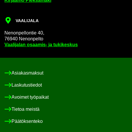
Kir­jaa­mo Piek­sä­mä­ki
VAA­LI­JA­LA
Ne­non­pel­lon­tie 40,
76940 Ne­non­pel­to
Vaa­li­ja­lan osaamis-​ ja tu­ki­kes­kus
Asia­kas­mak­sut
Las­ku­tus­tie­dot
Avoi­met työ­pai­kat
Tie­toa meis­tä
Pää­tök­sen­te­ko