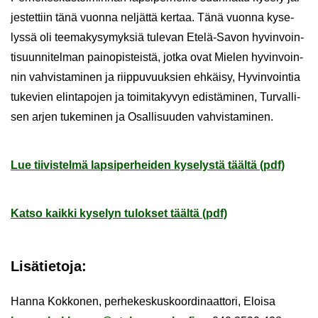
jes­tet­tiin tänä vuon­na nel­jät­tä ker­taa. Tänä vuon­na ky­se­
lys­sä oli tee­ma­ky­sy­myk­siä tu­le­van Etelä-​Savon hy­vin­voin­
ti­suun­ni­tel­man pain­opis­teis­tä, jotka ovat Mie­len hy­vin­voin­
nin vah­vis­ta­mi­nen ja riip­pu­vuuk­sien eh­käi­sy, Hy­vin­voin­tia
tu­ke­vien elin­ta­po­jen ja toi­mi­ta­ky­vyn edis­tä­mi­nen, Tur­val­li­
sen arjen tu­ke­mi­nen ja Osal­li­suu­den vah­vis­ta­mi­nen.
Lue tii­vis­tel­mä lap­si­per­hei­den ky­se­lys­tä tääl­tä (pdf)
Katso kaik­ki ky­se­lyn tu­lok­set tääl­tä (pdf)
Li­sä­tie­to­ja:
Hanna Kok­ko­nen, per­he­kes­kus­koor­di­naat­to­ri, Eloi­sa