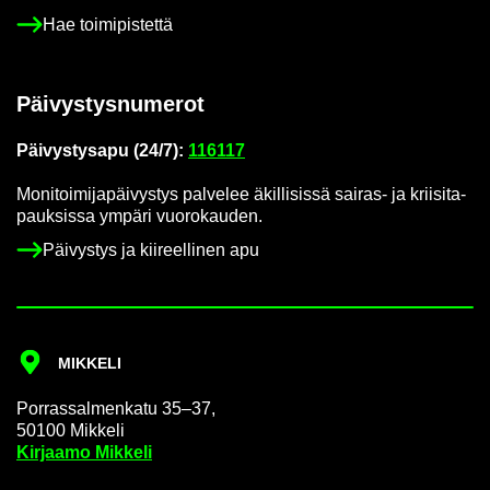
Hae toi­mi­pis­tet­tä
Päi­vys­tys­nu­me­rot
Päi­vys­tys­a­pu (24/7):
116117
Mo­ni­toi­mi­ja­päi­vys­tys pal­ve­lee äkil­li­sis­sä sairas-​ ja krii­si­ta­
pauk­sis­sa ym­pä­ri vuo­ro­kau­den.
Päi­vys­tys ja kii­reel­li­nen apu
MIK­KE­LI
Por­ras­sal­men­ka­tu 35–37,
50100 Mik­ke­li
Kir­jaa­mo Mik­ke­li