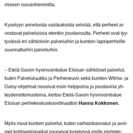
mi­seen iso­van­hem­mil­ta.
Ky­se­lyyn an­ne­tuis­ta vas­tauk­sis­ta sel­vi­ää, että per­heet ar­
vos­ta­vat pal­ve­luis­sa eten­kin jous­ta­vuut­ta. Per­heet ovat tyy­
ty­väi­siä eri säh­köi­siin pal­ve­lui­hin ja kun­tien lap­si­per­heil­le
suun­nat­tui­hin pal­ve­lui­hin.
– Etelä-​Savon hy­vin­voin­tia­lue Eloi­san säh­köi­set pal­ve­lut,
kuten Pal­ve­lu­luuk­ku ja Per­he­neu­vo sekä kun­tien Wilma-​ ja
Daisy-​ohjelmat nousi­vat esiin help­poi­na ja jous­ta­vi­na yh­
tey­den­ot­to­muo­toi­na, ker­too Etelä-​Savon hy­vin­voin­tia­lue
Eloi­san per­he­kes­kus­koor­di­naat­to­ri
Hanna Kok­ko­nen
.
Myös muut kun­tien pal­ve­lut, kuten var­hais­kas­va­tus ja avoi­
met koh­taa­mis­pai­kat nouse­vat ky­se­lys­sä esil­le myön­tei­