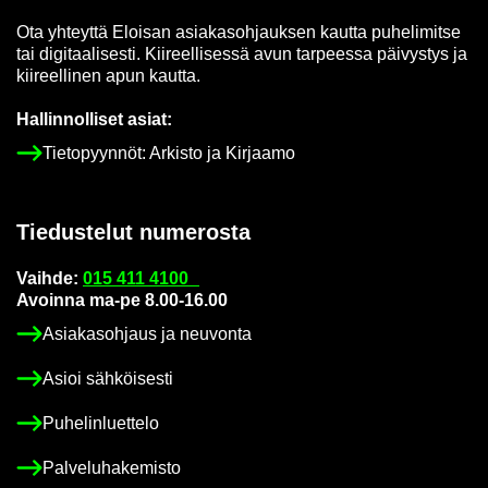
Ota yh­teyt­tä Eloi­san asia­kas­oh­jauk­sen kaut­ta pu­he­li­mit­se
tai di­gi­taa­li­ses­ti. Kii­reel­li­ses­sä avun tar­pees­sa päi­vys­tys ja
kii­reel­li­nen apun kaut­ta.
Hal­lin­nol­li­set asiat:
Tie­to­pyyn­nöt: Ar­kis­to ja Kir­jaa­mo
Tie­dus­te­lut nu­me­ros­ta
Vaih­de:
015 411 4100
Avoin­na ma-pe 8.00-16.00
Asia­kas­oh­jaus ja neu­von­ta
Asioi säh­köi­ses­ti
Pu­he­lin­luet­te­lo
Pal­ve­lu­ha­ke­mis­to