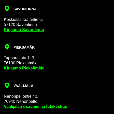
SA­VON­LIN­NA
Kes­kus­sai­raa­lan­tie 6,
57120 Sa­von­lin­na
Kir­jaa­mo Sa­von­lin­na
PIEK­SA­MÄ­KI
Tap­pa­ra­ka­tu 1–3,
76100 Piek­sä­mä­ki
Kir­jaa­mo Piek­sä­mä­ki
VAA­LI­JA­LA
Ne­non­pel­lon­tie 40,
76940 Ne­non­pel­to
Vaa­li­ja­lan osaamis-​ ja tu­ki­kes­kus