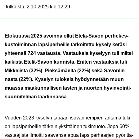
Julkaistu
:
2.10.2025 klo 12:29
Elo­kuus­sa 2025 avoin­na ollut Etelä-​Savon per­he­kes­
kus­toi­min­nan lap­si­per­heil­le tar­koi­tet­tu ky­se­ly ke­rä­si
yh­teen­sä 724 vas­taus­ta. Vas­tauk­sia ky­se­lyyn tuli mil­tei
kai­kis­ta Etelä-​Savon kun­nis­ta. Eni­ten vas­tauk­sia tuli
Mik­ke­lis­tä (32%), Piek­sä­mäel­tä (22%) sekä Sa­von­lin­
nas­ta (22%). Ky­se­lyn tu­lok­sia hyö­dyn­ne­tään muun
muas­sa maa­kun­nal­li­sen las­ten ja nuor­ten hy­vin­voin­ti­
suun­ni­tel­man laa­din­nas­sa.
Vuo­den 2023 ky­se­lyn ta­paan iso­van­hem­pien an­ta­ma tuki
on lap­si­per­heil­le tär­kein yk­sit­täi­nen tu­ki­muo­to. Jopa 60%
vas­taa­jis­ta il­moit­ti saa­van­sa apua lap­si­per­hear­jen pyö­rit­tä­