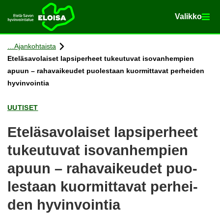
Va­lik­ko
Va­lik­ko
Etusi­vu
Siir­ry si­säl­töön
Ajan­koh­tais­ta
Ete­lä­sa­vo­lai­set lap­si­per­heet tu­keu­tu­vat iso­van­hem­pien
apuun – ra­ha­vai­keu­det puo­les­taan kuor­mit­ta­vat per­hei­den
hy­vin­voin­tia
UU­TI­SET
Ete­lä­sa­vo­lai­set lap­si­per­heet
tu­keu­tu­vat iso­van­hem­pien
apuun – ra­ha­vai­keu­det puo­
les­taan kuor­mit­ta­vat per­hei­
den hy­vin­voin­tia