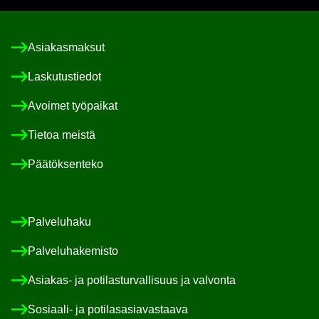
Asia­kas­mak­sut
Las­ku­tus­tie­dot
Avoi­met työ­pai­kat
Tie­toa meis­tä
Pää­tök­sen­te­ko
Pal­ve­lu­ha­ku
Pal­ve­lu­ha­ke­mis­to
Asiakas-​ ja po­ti­las­tur­val­li­suus ja val­von­ta
Sosiaali-​ ja po­ti­las­asia­vas­taa­va