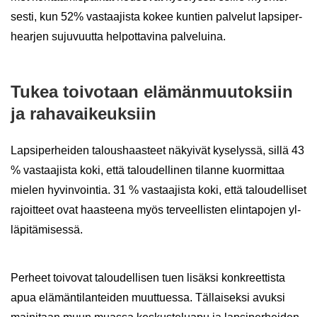
ses­ti, kun 52% vas­taa­jis­ta kokee kun­tien pal­ve­lut lap­si­per­
hear­jen su­ju­vuut­ta hel­pot­ta­vi­na pal­ve­lui­na.
Tukea toi­vo­taan elä­män­muu­tok­siin
ja ra­ha­vai­keuk­siin
Lap­si­per­hei­den ta­lous­haas­teet nä­kyi­vät ky­se­lys­sä, sillä 43
% vas­taa­jis­ta koki, että ta­lou­del­li­nen ti­lan­ne kuor­mit­taa
mie­len hy­vin­voin­tia. 31 % vas­taa­jis­ta koki, että ta­lou­del­li­set
ra­joit­teet ovat haas­tee­na myös ter­veel­lis­ten elin­ta­po­jen yl­
lä­pi­tä­mi­ses­sä.
Per­heet toi­vo­vat ta­lou­del­li­sen tuen li­säk­si kon­kreet­tis­ta
apua elä­män­ti­lan­tei­den muut­tues­sa. Täl­lai­sek­si avuk­si