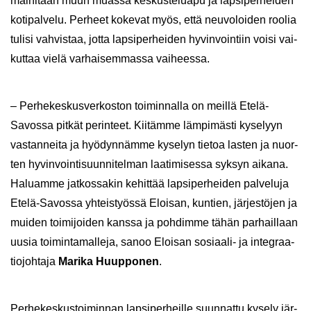
mai­ni­taan muun muas­sa kes­kus­te­lua­pu ja lap­si­per­hei­den
ko­ti­pal­ve­lu. Per­heet ko­ke­vat myös, että neu­vo­loi­den roo­lia
tu­li­si vah­vis­taa, jotta lap­si­per­hei­den hy­vin­voin­tiin voisi vai­
kut­taa vielä var­hai­sem­mas­sa vai­hees­sa.
– Per­he­kes­kus­ver­kos­ton toi­min­nal­la on meil­lä Etelä-​
Savossa pit­kät pe­rin­teet. Kii­täm­me läm­pi­mäs­ti ky­se­lyyn
vas­tan­nei­ta ja hyö­dyn­näm­me ky­se­lyn tie­toa las­ten ja nuor­
ten hy­vin­voin­ti­suun­ni­tel­man laa­ti­mi­ses­sa syk­syn ai­ka­na.
Ha­luam­me jat­kos­sa­kin ke­hit­tää lap­si­per­hei­den pal­ve­lu­ja
Etelä-​Savossa yh­teis­työs­sä Eloi­san, kun­tien, jär­jes­tö­jen ja
mui­den toi­mi­joi­den kans­sa ja poh­dim­me tähän par­hail­laan
uusia toi­min­ta­mal­le­ja, sanoo Eloi­san sosiaali-​ ja in­te­graa­
tio­joh­ta­ja
Ma­ri­ka Huup­po­nen
.
Per­he­kes­kus­toi­min­nan lap­si­per­heil­le suun­nat­tu ky­se­ly jär­