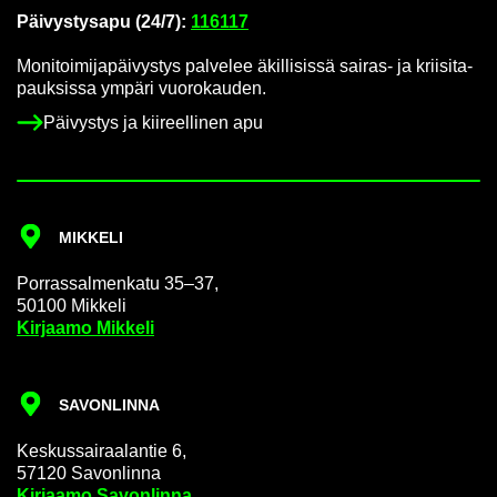
Päi­vys­tys­a­pu (24/7):
116117
Mo­ni­toi­mi­ja­päi­vys­tys pal­ve­lee äkil­li­sis­sä sairas-​ ja krii­si­ta­
pauk­sis­sa ym­pä­ri vuo­ro­kau­den.
Päi­vys­tys ja kii­reel­li­nen apu
MIK­KE­LI
Por­ras­sal­men­ka­tu 35–37,
50100 Mik­ke­li
Kir­jaa­mo Mik­ke­li
SA­VON­LIN­NA
Kes­kus­sai­raa­lan­tie 6,
57120 Sa­von­lin­na
Kir­jaa­mo Sa­von­lin­na