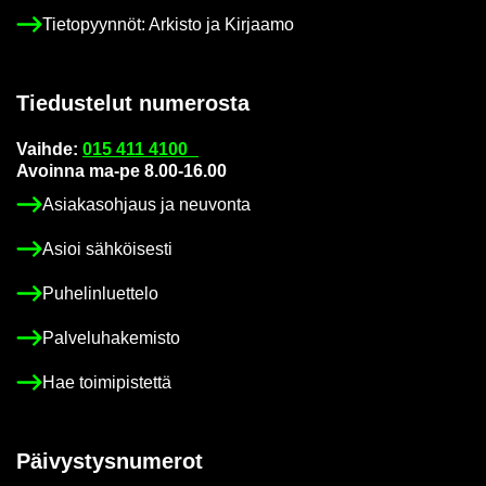
Tie­to­pyyn­nöt: Ar­kis­to ja Kir­jaa­mo
Tie­dus­te­lut nu­me­ros­ta
Vaih­de:
015 411 4100
Avoin­na ma-pe 8.00-16.00
Asia­kas­oh­jaus ja neu­von­ta
Asioi säh­köi­ses­ti
Pu­he­lin­luet­te­lo
Pal­ve­lu­ha­ke­mis­to
Hae toi­mi­pis­tet­tä
Päi­vys­tys­nu­me­rot