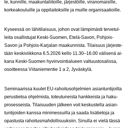
le, kun­nil­le, maa­kun­ta­lii­toil­le, jär­jes­töil­le, vi­ran­omai­sil­le,
kor­kea­kou­luil­le ja op­pi­lai­tok­sil­le ja muil­le or­ga­ni­saa­tioil­le.
Ky­sees­sä on lä­hi­ti­lai­suus, johon ovat läm­pi­mäs­ti ter­ve­tul­
lei­ta osal­lis­tu­jat Keski-​Suomen, Etelä-​Savon, Pohjois-​
Savon ja Pohjois-​Karjalan maa­kun­nis­ta. Ti­lai­suus jär­jes­te­
tään kes­ki­viik­ko­na 6.5.2026 kello 11.30–16.00 vä­li­se­nä ai­
ka­na Keski-​Suomen hy­vin­voin­tia­lu­een val­tuus­to­sa­lis­sa,
osoit­tees­sa Vii­ta­nie­men­tie 1 a 2, Jy­väs­ky­lä.
Se­mi­naa­ris­sa kuu­let EU-​rahoitusohjelmien asian­tun­ti­joil­ta
pe­rus­tie­toa oh­jel­mis­ta, to­teu­tu­neis­ta hank­keis­ta ja ha­ku­
pro­ses­seis­ta. Ti­lai­suu­den jäl­keen voit kes­kus­tel­la asian­
tun­ti­joi­den kans­sa mi­ni­mes­suil­la ja saada li­sä­tie­to­ja ja
opas­tus­ta ra­hoi­tus­mah­dol­li­suuk­siin. Si­nul­la ei vielä tässä