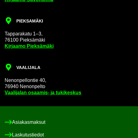
PIEK­SA­MÄ­KI
Tap­pa­ra­ka­tu 1–3,
76100 Piek­sä­mä­ki
Kir­jaa­mo Piek­sä­mä­ki
VAA­LI­JA­LA
Ne­non­pel­lon­tie 40,
76940 Ne­non­pel­to
Vaa­li­ja­lan osaamis-​ ja tu­ki­kes­kus
Asia­kas­mak­sut
Las­ku­tus­tie­dot