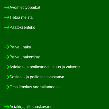
Avoi­met työ­pai­kat
Tie­toa meis­tä
Pää­tök­sen­te­ko
Pal­ve­lu­ha­ku
Pal­ve­lu­ha­ke­mis­to
Asiakas-​ ja po­ti­las­tur­val­li­suus ja val­von­ta
Sosiaali-​ ja po­ti­las­asia­vas­taa­va
Oma il­moi­tus vaa­ra­ti­lan­tees­ta
Asia­kir­ja­jul­ki­suus­ku­vaus