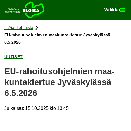
Va­lik­ko
Va­lik­ko
Etusi­vu
Siir­ry si­säl­töön
Ajan­koh­tais­ta
EU-​rahoitusohjelmien maa­kun­ta­kier­tue Jy­väs­ky­läs­sä
6.5.2026
UU­TI­SET
EU-​rahoitusohjelmien maa­
kun­ta­kier­tue Jy­väs­ky­läs­sä
6.5.2026
Julkaistu
:
15.10.2025 klo 13:45