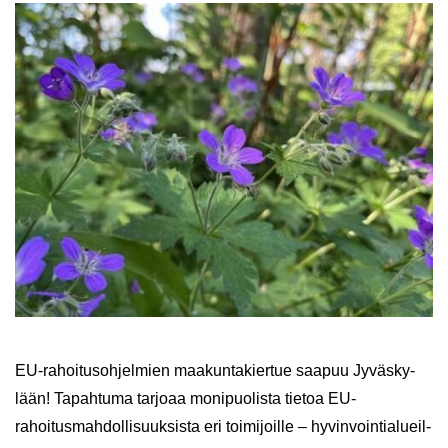
EU-​rahoitusohjelmien maa­kun­ta­kier­tue saa­puu Jy­väs­ky­
lään! Ta­pah­tu­ma tar­jo­aa mo­ni­puo­lis­ta tie­toa EU-​
rahoitusmahdollisuuksista eri toi­mi­joil­le – hy­vin­voin­tia­lueil­