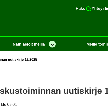
Haku
Yh­teys­ti
Näin
asioit
meil­lä
Meil­le
töi­hi
Va­lik­ko
­nan uu­tis­kir­je 12/2025
s­kus­toi­min­nan uu­tis­kir­je
 klo 09:01