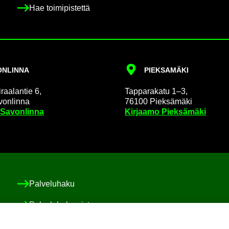
Hae toi­mi­pis­tet­tä
N­LIN­NA
PIEK­SA­MÄ­KI
raa­lan­tie 6,
Tap­pa­ra­ka­tu 1–3,
on­lin­na
76100 Piek­sä­mä­ki
 Sa­von­lin­na
Kir­jaa­mo Piek­sä­mä­ki
Pal­ve­lu­ha­ku
Pal­ve­lu­ha­ke­mis­to
Asiakas-​ ja po­ti­las­tur­val­li­suus ja val­von­ta