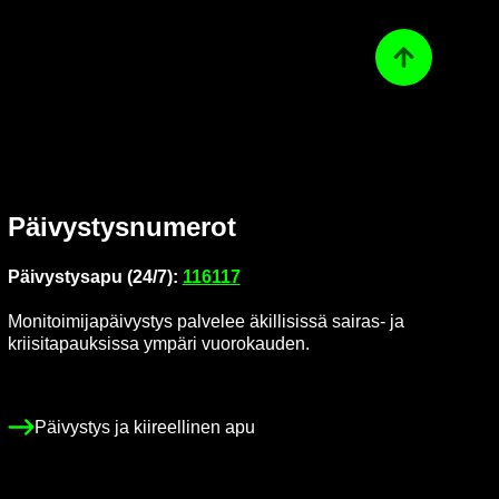
Ta­kai­sin ylös
Päi­vys­tys­nu­me­rot
Päi­vys­tys­a­pu (24/7):
116117
Mo­ni­toi­mi­ja­päi­vys­tys pal­ve­lee äkil­li­sis­sä sairas-​ ja
krii­si­ta­pauk­sis­sa ym­pä­ri vuo­ro­kau­den.
Päi­vys­tys ja kii­reel­li­nen apu