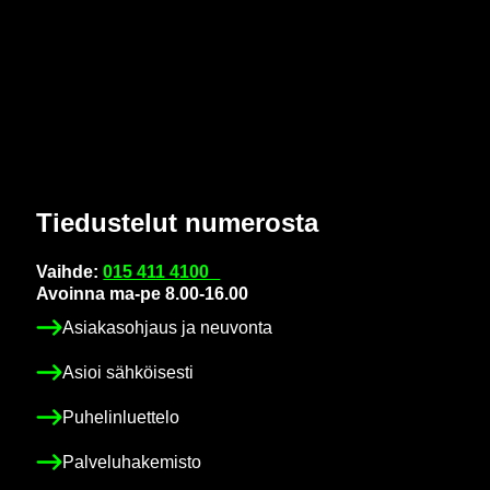
Tie­dus­te­lut nu­me­ros­ta
Vaih­de:
015 411 4100
Avoin­na ma-pe 8.00-16.00
Asia­kas­oh­jaus ja neu­von­ta
Asioi säh­köi­ses­ti
Pu­he­lin­luet­te­lo
Pal­ve­lu­ha­ke­mis­to