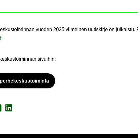
s­kus­toi­min­nan vuo­den 2025 vii­mei­nen uu­tis­kir­je on jul­kais­tu.
es­kus­toi­min­nan si­vui­hin:
er­he­kes­kus­toi­min­ta
a Face­book
Jaa Lin­ke­dI­nis­sä