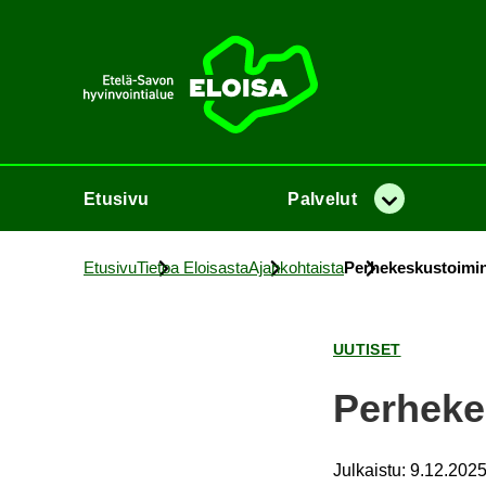
Etusi­vu
Etusi­vu
Pal­ve­lut
Va­lik­ko
Etusi­vu
Tie­toa Eloi­sas­ta
Ajan­koh­tais­ta
Per­he­kes­kus­toi­min
UU­TI­SET
Per­he­ke
Julkaistu
:
9.12.2025