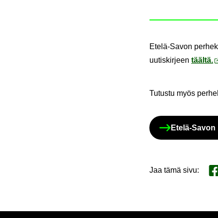
Etelä-​Savon per­he­ke
uu­tis­kir­jeen
tääl­tä.
Tu­tus­tu myös per­he­k
Etelä-​Savon p
Jaa tämä sivu
:
Ja