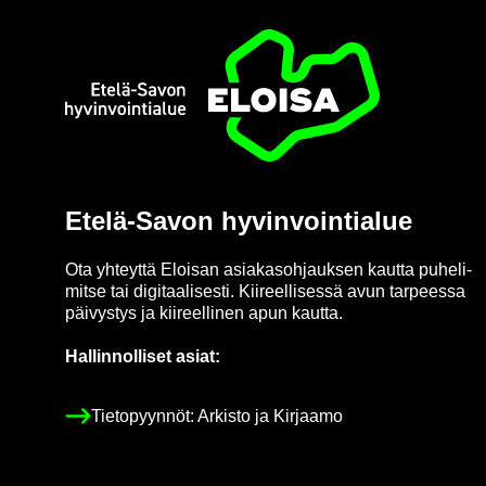
Etusi­vu
Etelä-​Savon hy­vin­voin­tia­lue
Ota yh­teyt­tä Eloi­san asia­kas­oh­jauk­sen kaut­ta pu­he­li­
mit­se tai di­gi­taa­li­ses­ti. Kii­reel­li­ses­sä avun tar­pees­sa
päi­vys­tys ja kii­reel­li­nen apun kaut­ta.
Hal­lin­nol­li­set asiat:
Tie­to­pyyn­nöt: Ar­kis­to ja Kir­jaa­mo