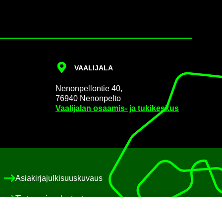
VAA­LI­JA­LA
Ne­non­pel­lon­tie 40,
76940 Ne­non­pel­to
Vaa­li­ja­lan osaamis-​ ja tu­ki­kes­kus
Asia­kir­ja­jul­ki­suus­ku­vaus
Tie­to­suo­ja­se­los­teet
Eväs­te­käy­tän­nöt