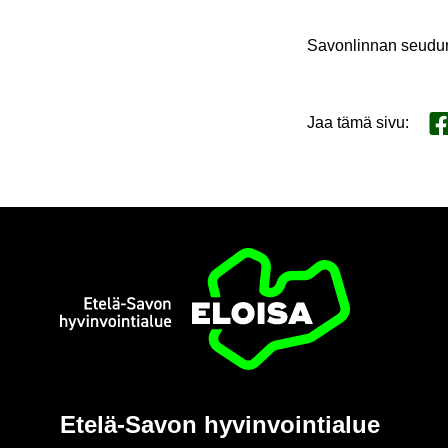
Sa­von­lin­nan seu­dun
Jaa tämä sivu
:
Ja
Etusi­vu
Etelä-​Savon hy­vin­voin­tia­lue