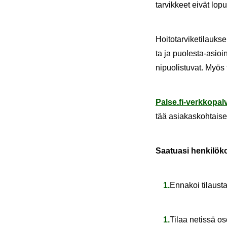
tar­vik­keet eivät lop
Hoi­to­tar­vi­ke­ti­lauk
ta ja puolesta-​asioint
ni­puo­lis­tu­vat. Myös 
Palse.fi-​verkkopal
tää asia­kas­koh­tai­set 
Saa­tua­si hen­ki­lö­k
En­na­koi ti­laus­t
Tilaa ne­tis­sä os