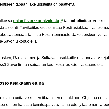
­ti­seen ta­paan ja­ke­lu­pis­teil­tä on päät­ty­nyt.
jat­kos­sa
palse.fi-​verkkopalvelusta
tai
pu­he­li­mit­se
. Verk­ko­ti
-​asiointi. Tar­vi­ke­ti­lauk­set toi­mit­taa Posti asiak­kaan va­lit­se­maa
et­ti­au­to­maat­ti tai muu Pos­tin toi­mi­pis­te. Ja­ke­lu­pis­teen voi va­l
ä-​Savon ul­ko­puo­lel­la.
os­ken, Ran­ta­sal­men ja Sul­ka­van asuk­kail­le uniap­nea­tar­vi­ke­ja­
es­sä Sa­von­lin­nan sai­raa­lan keuh­ko­sai­rauk­sien vas­taa­no­tol­la.
­kos­to asiak­kaan etuna
is­tä on uni­tar­vik­kei­den ti­laa­mi­nen en­nak­koon. Oh­jee­na on ti­la­t
oa ennen ha­lut­tua toi­mi­tus­päi­vää. Tämä edel­lyt­tää oman tar­peen