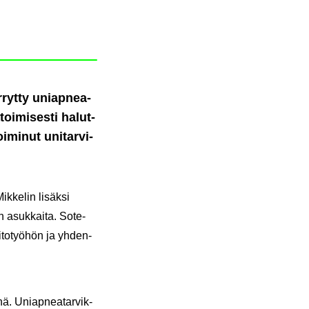
r­ryt­ty uniap­nea­
toi­mi­ses­ti ha­lut­
i­mi­nut uni­tar­vi­
k­ke­lin li­säk­si
asuk­kai­ta. Sote-​
i­to­työ­hön ja yh­den­
­nä. Uniap­nea­tar­vik­