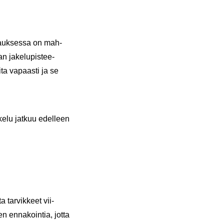
­lauk­ses­sa on mah­
n ja­ke­lu­pis­tee­
i­ta va­paas­ti ja se
ke­lu jat­kuu edel­leen
a tar­vik­keet vii­
 en­na­koin­tia, jotta