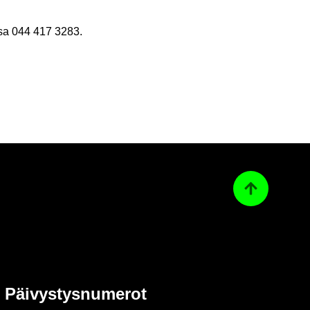
os­sa 044 417 3283.
Ta­kai­sin ylös
Päi­vys­tys­nu­me­rot