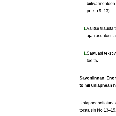
bii­li­var­men­tee
pe klo 9–13).
Va­lit­se ti­laus­t
ajan asun­to­si lä­h
Saa­tua­si teks­ti­v
teel­tä.
Sa­von­lin­nan, Enon­
toi­mii uniap­nean hoi­
Uniap­nea­hoi­to­tar­vi­
tors­tai­sin klo 13–15