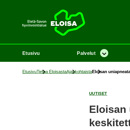
Etusi­vu
Etusi­vu
Pal­ve­lut
Va­lik­ko
Etusi­vu
Tie­toa Eloi­sas­ta
Ajan­koh­tais­ta
Eloi­san uniap­nea­tar­
UU­TI­SET
Eloi­san u
kes­ki­tet