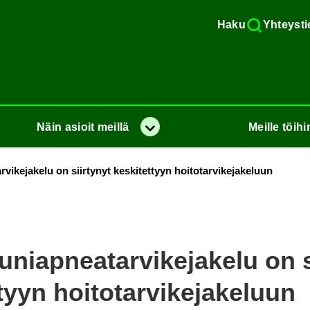
Haku
Yh­teys­ti
Näin
asioit
meil­lä
Meil­le
töi­hi
Va­lik­ko
vi­ke­ja­ke­lu on siir­ty­nyt kes­ki­tet­tyyn hoi­to­tar­vi­ke­ja­ke­luun
niap­nea­tar­vi­ke­ja­ke­lu on s
­tyyn hoi­to­tar­vi­ke­ja­ke­luun