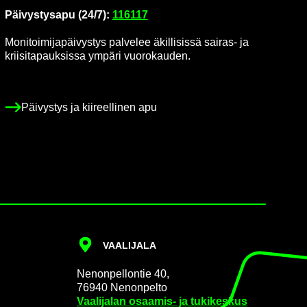
Päi­vys­tys­a­pu (24/7):
116117
Mo­ni­toi­mi­ja­päi­vys­tys pal­ve­lee äkil­li­sis­sä sairas-​ ja
krii­si­ta­pauk­sis­sa ym­pä­ri vuo­ro­kau­den.
Päi­vys­tys ja kii­reel­li­nen apu
VAA­LI­JA­LA
Ne­non­pel­lon­tie 40,
76940 Ne­non­pel­to
Vaa­li­ja­lan osaamis-​ ja tu­ki­kes­kus