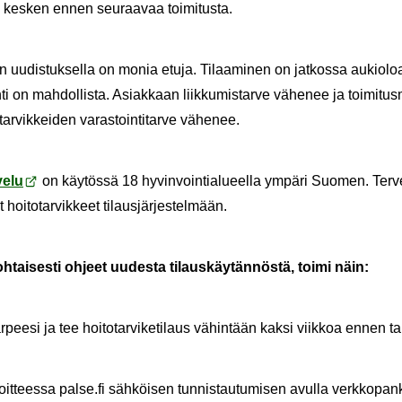
u kes­ken ennen seu­raa­vaa toi­mi­tus­ta.
­sen uu­dis­tuk­sel­la on monia etuja. Ti­laa­mi­nen on jat­kos­sa au­kio­loa
i on mah­dol­lis­ta. Asiak­kaan liik­ku­mis­tar­ve vä­he­nee ja toi­mi­tus
tar­vik­kei­den va­ras­toin­ti­tar­ve vä­he­nee.
velu
on käy­tös­sä 18 hy­vin­voin­tia­lu­eel­la ym­pä­ri Suo­men. Ter­v
hoi­to­tar­vik­keet ti­laus­jär­jes­tel­mään.
oh­tai­ses­ti oh­jeet uu­des­ta ti­laus­käy­tän­nös­tä, toimi näin:
ar­pee­si ja tee hoi­to­tar­vi­ke­ti­laus vä­hin­tään kaksi viik­koa ennen tar
oit­tees­sa
palse.fi
säh­köi­sen tun­nis­tau­tu­mi­sen avul­la verk­ko­pank