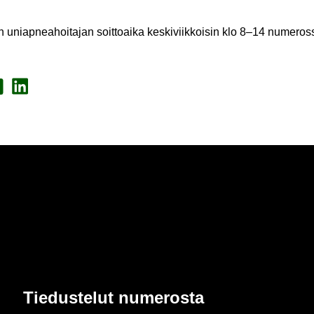
 uniap­nea­hoi­ta­jan soit­toai­ka kes­ki­viik­koi­sin klo 8–14 nu­me­r
a Face­book
Jaa Lin­ke­dI­nis­sä
Tie­dus­te­lut nu­me­ros­ta