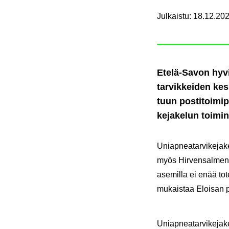
Julkaistu
:
18.12.202
Etelä-​Savon hy­vin
tar­vik­kei­den kes­
tuun pos­ti­toi­mi­p
ke­ja­ke­lun toi­min
Uniap­nea­tar­vi­ke­ja­k
myös Hir­ven­sal­men,
asemilla ei enää to­teu
mu­kais­taa Eloi­san pa
Uniap­nea­tar­vi­ke­ja­