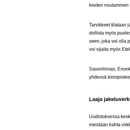
kei­den nou­ta­mi­nen en
Tar­vik­keet ti­la­taan 
dol­lis­ta myös puolesta
seen, joka voi olla pa­k
voi si­jai­ta myös Etel
Sa­von­lin­nan, Enon­k
yh­des­sä toi­mi­pis­te
Laaja ja­ke­lu­ver
Uu­dis­tuk­ses­sa kes­ke
meis­tään kahta viik­k