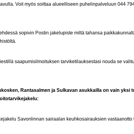
n avul­la. Voit myös soit­taa alu­eel­li­seen pu­he­lin­pal­ve­luun 044 7
a teh­des­sä so­pi­vin Pos­tin ja­ke­lu­pis­te miltä ta­han­sa paik­ka­kun­nal
is­töl­tä.
ies­til­lä saa­pu­mi­sil­moi­tuk­sen tar­vi­ke­ti­lauk­ses­ta­si nouda se va­li­tu
kos­ken, Ran­ta­sal­men ja Sul­ka­van asuk­kail­la on vain yksi to
to­tar­vi­ke­ja­ke­lu:
ke­ja­ke­lu Sa­von­lin­nan sai­raa­lan keuh­ko­sai­rauk­sien vas­taan­ot­to 
.