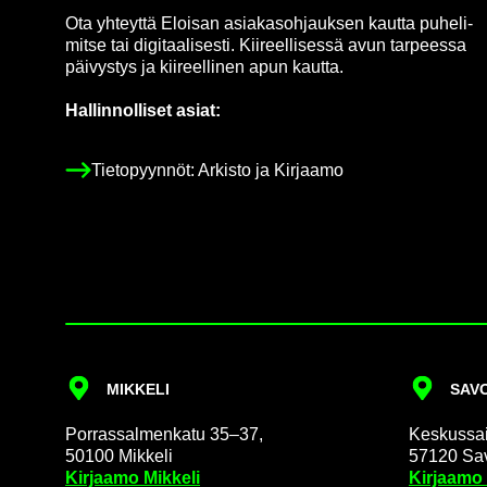
Ota yh­teyt­tä Eloi­san asia­kas­oh­jauk­sen kaut­ta pu­he­li­
mit­se tai di­gi­taa­li­ses­ti. Kii­reel­li­ses­sä avun tar­pees­sa
päi­vys­tys ja kii­reel­li­nen apun kaut­ta.
Hal­lin­nol­li­set asiat:
Tie­to­pyyn­nöt: Ar­kis­to ja Kir­jaa­mo
MIK­KE­LI
SA­VO
Por­ras­sal­men­ka­tu 35–37,
Kes­kus­sai­
50100 Mik­ke­li
57120 Sa­v
Kir­jaa­mo Mik­ke­li
Kir­jaa­mo