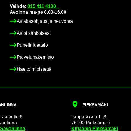
Vaih­de:
015 411 4100
Avoin­na ma-pe 8.00-16.00
Asia­kas­oh­jaus ja neu­von­ta
Asioi säh­köi­ses­ti
Pu­he­lin­luet­te­lo
Pal­ve­lu­ha­ke­mis­to
Hae toi­mi­pis­tet­tä
N­LIN­NA
PIEK­SA­MÄ­KI
raa­lan­tie 6,
Tap­pa­ra­ka­tu 1–3,
on­lin­na
76100 Piek­sä­mä­ki
 Sa­von­lin­na
Kir­jaa­mo Piek­sä­mä­ki