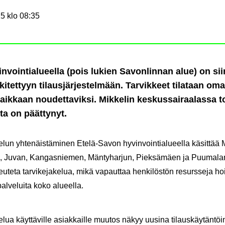
5 klo 08:35
­voin­tia­lu­eel­la (pois lu­kien Sa­von­lin­nan alue) on sii
ki­tet­tyyn ti­laus­jär­jes­tel­mään. Tar­vik­keet ti­la­taan oma­
aik­kaan nou­det­ta­vik­si. Mik­ke­lin kes­kus­sai­raa­las­sa to
­ta on päät­ty­nyt.
e­lun yh­te­näis­tä­mi­nen Etelä-​Savon hy­vin­voin­tia­lu­eel­la kä­sit­tää Mi
 Juvan, Kan­gas­nie­men, Män­ty­har­jun, Piek­sä­mäen ja Puu­ma­lan 
­te­ta tar­vi­ke­ja­ke­lua, mikä va­paut­taa hen­ki­lös­tön re­surs­se­ja ho
l­ve­lui­ta koko alu­eel­la.
ke­lua käyt­tä­vil­le asiak­kail­le muu­tos näkyy uusi­na ti­laus­käy­tän­töi