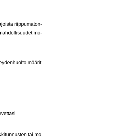
­jois­ta riip­pu­ma­ton­
­mah­dol­li­suu­det mo­
ey­den­huol­to mää­rit­
­vet­ta­si
­ki­tun­nus­ten tai mo­