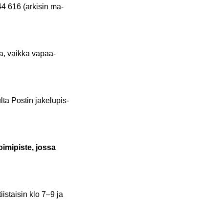
944 616 (ar­ki­sin ma-
­ta, vaik­ka vapaa-​
l­ta Pos­tin ja­ke­lu­pis­
i­mi­pis­te, jossa
tiis­tai­sin klo 7–9 ja