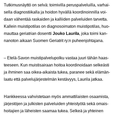
Tut­ki­mus­näyt­tö on selvä: toi­mi­vil­la pe­rus­pal­ve­luil­la, var­hai­
sel­la diag­nos­tii­kal­la ja hoi­don hy­väl­lä koor­di­noin­nil­la voi­
daan vä­hen­tää ras­kai­den ja kal­lii­den pal­ve­lui­den tar­vet­ta.
Kal­lein muis­ti­po­ti­las on diag­no­soi­ma­ton muis­ti­po­ti­las, huo­
maut­taa ge­riat­rian do­sent­ti
Jouko Lau­ri­la
, joka toimi kan­
nan­o­ton ai­kaan Suo­men Ge­riat­rit ry:n pu­heen­joh­ta­ja­na.
– Etelä-​Savon muis­ti­pal­ve­lu­pol­ku vas­taa juuri tähän haas­
tee­seen. Kun muis­ti­sai­raan hoi­toa koor­di­noi­daan sel­keäs­ti
ja ih­mi­nen saa oikea-​aikaista tukea, pa­ra­nee sekä elä­män­
laa­tu että pal­ve­lu­jär­jes­tel­män kes­tä­vyys, Lau­ri­la jat­kaa.
Hank­kees­sa vah­vis­te­taan myös am­mat­ti­lais­ten osaa­mis­ta,
jär­jes­tö­jen ja jul­kis­ten pal­ve­lui­den yh­teis­työ­tä sekä omais­
hoi­ta­jien ja lä­heis­ten saa­maa tukea. Sel­keä ja yh­tei­nen