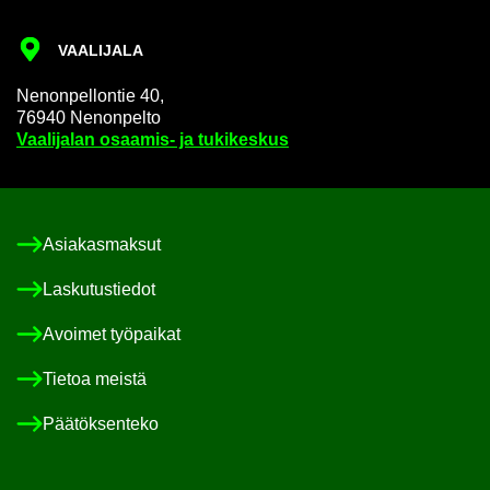
VAA­LI­JA­LA
Ne­non­pel­lon­tie 40,
76940 Ne­non­pel­to
Vaa­li­ja­lan osaamis-​ ja tu­ki­kes­kus
Asia­kas­mak­sut
Las­ku­tus­tie­dot
Avoi­met työ­pai­kat
Tie­toa meis­tä
Pää­tök­sen­te­ko