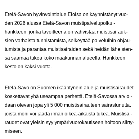
Etelä-​Savon hy­vin­voin­tia­lue Eloi­sa on käyn­nis­tä­nyt vuo­
den 2026 alus­sa Etelä-​Savon muis­ti­pal­ve­lu­pol­ku -​
hankkeen, jonka ta­voit­tee­na on vah­vis­taa muis­ti­sai­rauk­
sien var­hais­ta tun­nis­ta­mis­ta, sel­keyt­tää pal­ve­lui­hin oh­jau­
tu­mis­ta ja pa­ran­taa muis­ti­sai­rai­den sekä hei­dän lä­heis­ten­
sä saa­maa tukea koko maa­kun­nan alu­eel­la. Hank­keen
kesto on kaksi vuot­ta.
Etelä-​Savo on Suo­men ikään­ty­nein alue ja muis­ti­sai­rau­det
kos­ket­ta­vat yhä useam­paa per­het­tä. Etelä-​Savossa ar­vioi­
daan ole­van jopa yli 5 000 muis­ti­sai­rau­teen sai­ras­tu­nut­ta,
jois­ta moni voi jäädä ilman oikea-​aikaista tukea. Muis­ti­sai­
rau­det ovat ylei­sin syy ym­pä­ri­vuo­ro­kau­ti­seen hoi­toon siir­ty­
mi­seen.