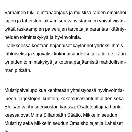
Var­hai­nen tuki, elin­ta­paoh­jaus ja muis­ti­sai­rai­den omais­hoi­
ta­jien ja lä­heis­ten jak­sa­mi­sen vah­vis­ta­mi­nen voi­vat vii­väs­
tyt­tää ras­kaam­pien pal­ve­lu­jen tar­vet­ta ja pa­ran­taa ikään­ty­
nei­den toi­min­ta­ky­kyä ja hy­vin­voin­tia.
Hank­kees­sa koo­taan ha­ja­nai­set käy­tän­nöt yh­dek­si ih­mis­
läh­töi­sek­si ja su­ju­vak­si ko­ko­nai­suu­dek­si, joka tukee ikään­
ty­nei­den toi­min­ta­ky­kyä ja ko­to­na pär­jää­mis­tä mah­dol­li­sim­
man pit­kään.
Muis­ti­pal­ve­lu­pol­kua ke­hi­te­tään yh­teis­työs­sä hy­vin­voin­tia­
lu­een, jär­jes­tö­jen, kun­tien, ko­ke­mus­asian­tun­ti­joi­den sekä
Eloi­san van­hus­neu­vos­ton kans­sa. Osa­to­teut­ta­ji­na hank­
kees­sa ovat Miina Sil­lan­pään Sää­tiö, Mik­ke­lin seu­dun
Muis­ti ry sekä Mik­ke­lin seu­dun Omais­hoi­ta­jat ja Lä­hei­set
ry.