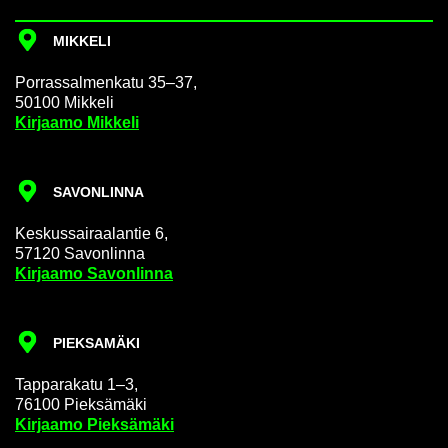
MIK­KE­LI
Por­ras­sal­men­ka­tu 35–37,
50100 Mik­ke­li
Kir­jaa­mo Mik­ke­li
SA­VON­LIN­NA
Kes­kus­sai­raa­lan­tie 6,
57120 Sa­von­lin­na
Kir­jaa­mo Sa­von­lin­na
PIEK­SA­MÄ­KI
Tap­pa­ra­ka­tu 1–3,
76100 Piek­sä­mä­ki
Kir­jaa­mo Piek­sä­mä­ki