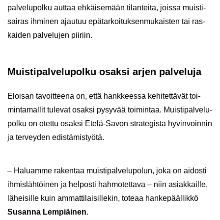
pal­ve­lu­pol­ku aut­taa eh­käi­se­mään ti­lan­tei­ta, jois­sa muis­ti­
sai­ras ih­mi­nen ajau­tuu epä­tar­koi­tuk­sen­mu­kais­ten tai ras­
kai­den pal­ve­lu­jen pii­riin.
Muis­ti­pal­ve­lu­pol­ku osak­si arjen pal­ve­lu­ja
Eloi­san ta­voit­tee­na on, että hank­kees­sa ke­hi­tet­tä­vät toi­
min­ta­mal­lit tu­le­vat osak­si py­sy­vää toi­min­taa. Muis­ti­pal­ve­lu­
pol­ku on otet­tu osak­si Etelä-​Savon stra­te­gis­ta hy­vin­voin­nin
ja ter­vey­den edis­tä­mis­työ­tä.
– Ha­luam­me ra­ken­taa muis­ti­pal­ve­lu­po­lun, joka on ai­dos­ti
ih­mis­läh­töi­nen ja hel­pos­ti hah­mo­tet­ta­va – niin asiak­kail­le,
lä­hei­sil­le kuin am­mat­ti­lai­sil­le­kin, to­te­aa han­ke­pääl­lik­kö
Susan­na Lem­piäi­nen
.