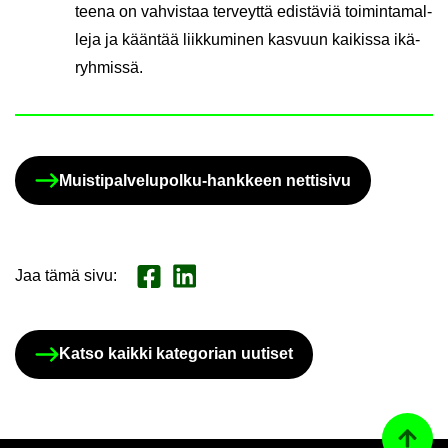
tee­na on vah­vis­taa ter­veyt­tä edis­tä­viä toi­min­ta­mal­
le­ja ja kään­tää liik­ku­mi­nen kas­vuun kai­kis­sa ikä­
ryh­mis­sä.
Muistipalvelupolku-​hankkeen net­ti­si­vu
Jaa tämä sivu
:
Jaa Face­book
Jaa Lin­ke­dI­nis­sä
Katso kaik­ki ka­te­go­rian uu­ti­set