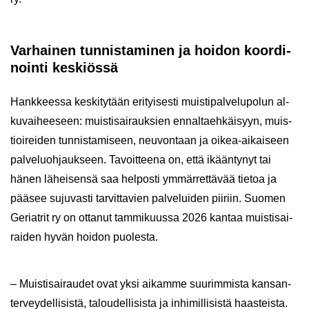
Var­hai­nen tun­nis­ta­mi­nen ja hoi­don koor­di­
noin­ti kes­kiös­sä
Hank­kees­sa kes­ki­ty­tään eri­tyi­ses­ti muis­ti­pal­ve­lu­po­lun al­
ku­vai­hee­seen: muis­ti­sai­rauk­sien en­nal­taeh­käi­syyn, muis­
tioi­rei­den tun­nis­ta­mi­seen, neu­von­taan ja oikea-​aikaiseen
pal­ve­luoh­jauk­seen. Ta­voit­tee­na on, että ikään­ty­nyt tai
hänen lä­hei­sen­sä saa hel­pos­ti ym­mär­ret­tä­vää tie­toa ja
pää­see su­ju­vas­ti tar­vit­ta­vien pal­ve­lui­den pii­riin. Suo­men
Ge­riat­rit ry on ot­ta­nut tam­mi­kuus­sa 2026 kan­taa muis­ti­sai­
rai­den hyvän hoi­don puo­les­ta.
– Muis­ti­sai­rau­det ovat yksi ai­kam­me suu­rim­mis­ta kan­san­
ter­vey­del­li­sis­tä, ta­lou­del­li­sis­ta ja in­hi­mil­li­sis­tä haas­teis­ta.