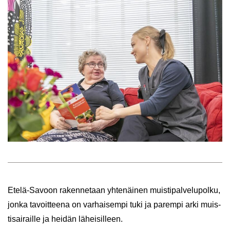
Etelä-​Savoon ra­ken­ne­taan yh­te­näi­nen muis­ti­pal­ve­lu­pol­ku,
jonka ta­voit­tee­na on var­hai­sem­pi tuki ja pa­rem­pi arki muis­
ti­sai­rail­le ja hei­dän lä­hei­sil­leen.