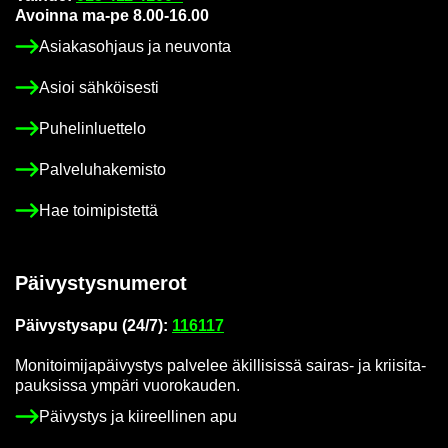
Avoin­na ma-pe 8.00-16.00
Asia­kas­oh­jaus ja neu­von­ta
Asioi säh­köi­ses­ti
Pu­he­lin­luet­te­lo
Pal­ve­lu­ha­ke­mis­to
Hae toi­mi­pis­tet­tä
Päi­vys­tys­nu­me­rot
Päi­vys­tys­a­pu (24/7):
116117
Mo­ni­toi­mi­ja­päi­vys­tys pal­ve­lee äkil­li­sis­sä sairas-​ ja krii­si­ta­
pauk­sis­sa ym­pä­ri vuo­ro­kau­den.
Päi­vys­tys ja kii­reel­li­nen apu