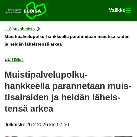
Va­lik­ko
Va­lik­ko
Etusi­vu
Siir­ry si­säl­töön
Ajan­koh­tais­ta
Muistipalvelupolku-​hankkeella pa­ran­ne­taan muis­ti­sai­rai­den
ja hei­dän lä­heis­ten­sä arkea
UU­TI­SET
Muistipalvelupolku-​
hankkeella pa­ran­ne­taan muis­
ti­sai­rai­den ja hei­dän lä­heis­
ten­sä arkea
Julkaistu
:
26.2.2026 klo 07:50