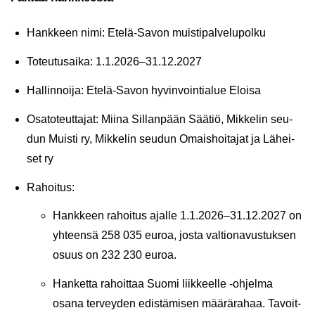
Hank­keen nimi: Etelä-​Savon muis­ti­pal­ve­lu­pol­ku
To­teu­tusai­ka: 1.1.2026–31.12.2027
Hal­lin­noi­ja: Etelä-​Savon hy­vin­voin­tia­lue Eloi­sa
Osa­to­teut­ta­jat: Miina Sil­lan­pään Sää­tiö, Mik­ke­lin seu­
dun Muis­ti ry, Mik­ke­lin seu­dun Omais­hoi­ta­jat ja Lä­hei­
set ry
Ra­hoi­tus:
Hank­keen ra­hoi­tus ajal­le 1.1.2026–31.12.2027 on
yh­teen­sä 258 035 euroa, josta val­tio­na­vus­tuk­sen
osuus on 232 230 euroa.
Han­ket­ta ra­hoit­taa Suomi liik­keel­le -​ohjelma
osana ter­vey­den edis­tä­mi­sen mää­rä­ra­haa. Ta­voit­