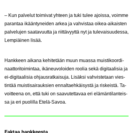
– Kun pal­ve­lut toi­mi­vat yh­teen ja tuki tulee ajois­sa, voim­me
pa­ran­taa ikään­ty­nei­den arkea ja vah­vis­taa oikea-​aikaisten
pal­ve­lu­jen saa­ta­vuut­ta ja riit­tä­vyyt­tä nyt ja tu­le­vai­suu­des­sa,
Lem­piäi­nen lisää.
Hank­keen ai­ka­na ke­hi­te­tään muun muas­sa muis­ti­koor­di­
naat­to­ri­toi­min­taa, ikä­neu­vo­loi­den roo­lia sekä di­gi­taa­li­sia ja
ei-​digitaalisia oh­jaus­rat­kai­su­ja. Li­säk­si vah­vis­te­taan vies­
tin­tää muis­ti­sai­rauk­sien en­nal­taeh­käi­sys­tä ja ris­keis­tä. Ta­
voit­tee­na on, että tuki on saa­vu­tet­ta­vaa eri elä­män­ti­lan­teis­
sa ja eri puo­lil­la Etelä-​Savoa.
Fak­taa hank­kees­ta