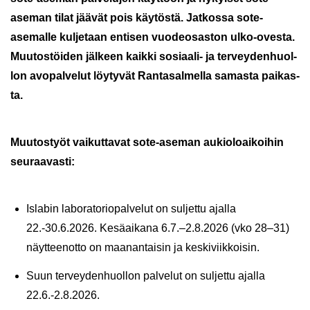
aseman tilat jää­vät pois käy­tös­tä. Jat­kos­sa sote-​
asemalle kul­je­taan en­ti­sen vuo­deo­sas­ton ulko-​ovesta.
Muu­tos­töi­den jäl­keen kaik­ki sosiaali-​ ja ter­vey­den­huol­
lon avo­pal­ve­lut löy­ty­vät Ran­ta­sal­mel­la sa­mas­ta pai­kas­
ta.
Muu­tos­työt vai­kut­ta­vat sote-​aseman au­kio­loai­koi­hin
seu­raa­vas­ti:
Is­la­bin la­bo­ra­to­rio­pal­ve­lut on sul­jet­tu ajal­la
22.-30.6.2026. Ke­sä­ai­ka­na 6.7.–2.8.2026 (vko 28–31)
näyt­teen­ot­to on maa­nan­tai­sin ja kes­ki­viik­koi­sin.
Suun ter­vey­den­huol­lon pal­ve­lut on sul­jet­tu ajal­la
22.6.-2.8.2026.