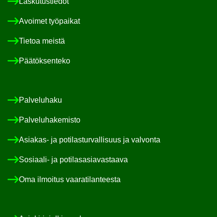
Las­ku­tus­tie­dot
Avoi­met työ­pai­kat
Tie­toa meis­tä
Pää­tök­sen­te­ko
Pal­ve­lu­ha­ku
Pal­ve­lu­ha­ke­mis­to
Asiakas-​ ja po­ti­las­tur­val­li­suus ja val­von­ta
Sosiaali-​ ja po­ti­las­asia­vas­taa­va
Oma il­moi­tus vaa­ra­ti­lan­tees­ta