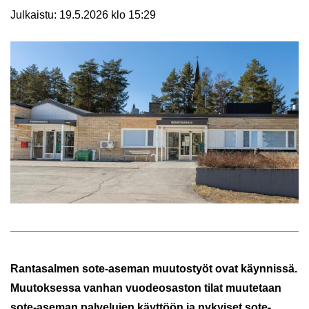
Julkaistu
:
19.5.2026 klo 15:29
Ran­ta­sal­men sote-​aseman muu­tos­työt ovat käyn­nis­sä.
Muu­tok­ses­sa van­han vuo­deo­sas­ton tilat muu­te­taan
sote-​aseman pal­ve­lu­jen käyt­töön ja ny­kyi­set sote-​