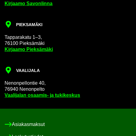
Kir­jaa­mo Sa­von­lin­na
PIEK­SA­MÄ­KI
Tap­pa­ra­ka­tu 1–3,
76100 Piek­sä­mä­ki
Kir­jaa­mo Piek­sä­mä­ki
VAA­LI­JA­LA
Ne­non­pel­lon­tie 40,
76940 Ne­non­pel­to
Vaa­li­ja­lan osaamis-​ ja tu­ki­kes­kus
Asia­kas­mak­sut