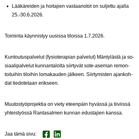
Lää­kä­rei­den ja hoi­ta­jien vas­taa­no­tot on sul­jet­tu ajal­la
25.-30.6.2026.
Toi­min­ta käyn­nis­tyy uusis­sa ti­lois­sa 1.7.2026.
Kun­tou­tus­pal­ve­lut (fy­sio­te­ra­pian pal­ve­lut) Män­ty­läs­tä ja so­
si­aa­li­pal­ve­lut kun­nan­ta­lol­ta siir­ty­vät sote-​aseman re­mon­
toi­tui­hin ti­loi­hin lo­ma­kau­den jäl­keen. Siir­ty­mis­ten ajan­koh­
dat tie­do­te­taan erik­seen.
Muu­tos­työ­pro­jek­tia on viety eteen­päin hy­väs­sä ja tii­viis­sä
yh­teis­työs­sä Ran­ta­sal­men kun­nan edus­ta­jien kans­sa.
Jaa tämä sivu
:
Jaa Face­book
Jaa Lin­ke­dI­nis­sä