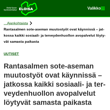
Va­lik­ko
Va­lik­ko
Etusi­vu
Siir­ry si­säl­töön
Ajan­koh­tais­ta
Ran­ta­sal­men sote-​aseman muu­tos­työt ovat käyn­nis­sä – jat­
kos­sa kaik­ki sosiaali-​ ja ter­vey­den­huol­lon avo­pal­ve­lut löy­ty­
vät sa­mas­ta pai­kas­ta
UU­TI­SET
Ran­ta­sal­men sote-​aseman
muu­tos­työt ovat käyn­nis­sä –
jat­kos­sa kaik­ki sosiaali-​ ja ter­
vey­den­huol­lon avo­pal­ve­lut
löy­ty­vät sa­mas­ta pai­kas­ta