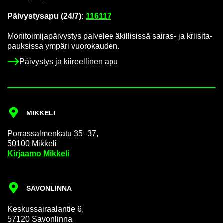
Päi­vys­tys­a­pu (24/7):
116117
Mo­ni­toi­mi­ja­päi­vys­tys pal­ve­lee äkil­li­sis­sä sairas-​ ja krii­si­ta­
pauk­sis­sa ym­pä­ri vuo­ro­kau­den.
Päi­vys­tys ja kii­reel­li­nen apu
MIK­KE­LI
Por­ras­sal­men­ka­tu 35–37,
50100 Mik­ke­li
Kir­jaa­mo Mik­ke­li
SA­VON­LIN­NA
Kes­kus­sai­raa­lan­tie 6,
57120 Sa­von­lin­na