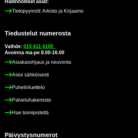
Hal­lin­nol­li­set asiat:
Tie­to­pyyn­nöt: Ar­kis­to ja Kir­jaa­mo
Tie­dus­te­lut nu­me­ros­ta
Vaih­de:
015 411 4100
Avoin­na ma-pe 8.00-16.00
Asia­kas­oh­jaus ja neu­von­ta
Asioi säh­köi­ses­ti
Pu­he­lin­luet­te­lo
Pal­ve­lu­ha­ke­mis­to
Hae toi­mi­pis­tet­tä
Päi­vys­tys­nu­me­rot