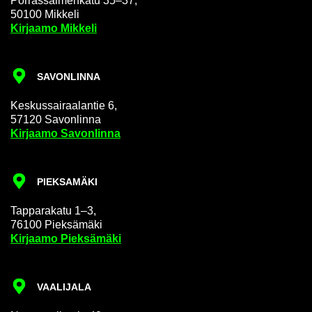
Por­ras­sal­men­ka­tu 35–37,
50100 Mik­ke­li
Kir­jaa­mo Mik­ke­li
SA­VON­LIN­NA
Kes­kus­sai­raa­lan­tie 6,
57120 Sa­von­lin­na
Kir­jaa­mo Sa­von­lin­na
PIEK­SA­MÄ­KI
Tap­pa­ra­ka­tu 1–3,
76100 Piek­sä­mä­ki
Kir­jaa­mo Piek­sä­mä­ki
VAA­LI­JA­LA