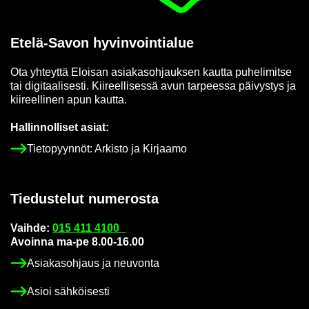
Etelä-​Savon hy­vin­voin­tia­lue
Ota yh­teyt­tä Eloi­san asia­kas­oh­jauk­sen kaut­ta pu­he­li­mit­se
tai di­gi­taa­li­ses­ti. Kii­reel­li­ses­sä avun tar­pees­sa päi­vys­tys ja
kii­reel­li­nen apun kaut­ta.
Hal­lin­nol­li­set asiat:
Tie­to­pyyn­nöt: Ar­kis­to ja Kir­jaa­mo
Tie­dus­te­lut nu­me­ros­ta
Vaih­de:
015 411 4100
Avoin­na ma-pe 8.00-16.00
Asia­kas­oh­jaus ja neu­von­ta
Asioi säh­köi­ses­ti