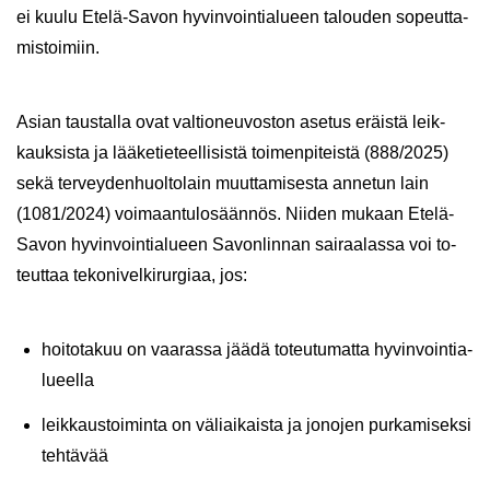
ei kuulu Etelä-​Savon hy­vin­voin­tia­lu­een ta­lou­den so­peut­ta­
mis­toi­miin.
Asian taus­tal­la ovat val­tio­neu­vos­ton ase­tus eräis­tä leik­
kauk­sis­ta ja lää­ke­tie­teel­li­sis­tä toi­men­pi­teis­tä (888/2025)
sekä ter­vey­den­huol­to­lain muut­ta­mi­ses­ta an­ne­tun lain
(1081/2024) voi­maan­tu­los­ään­nös. Nii­den mu­kaan Etelä-​
Savon hy­vin­voin­tia­lu­een Sa­von­lin­nan sai­raa­las­sa voi to­
teut­taa te­ko­ni­vel­ki­rur­gi­aa, jos:
hoi­to­ta­kuu on vaa­ras­sa jäädä to­teu­tu­mat­ta hy­vin­voin­tia­
lu­eel­la
leik­kaus­toi­min­ta on vä­liai­kais­ta ja jo­no­jen pur­ka­mi­sek­si
teh­tä­vää