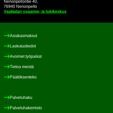
Ne­non­pel­lon­tie 40,
76940 Ne­non­pel­to
Vaa­li­ja­lan osaamis-​ ja tu­ki­kes­kus
Asia­kas­mak­sut
Las­ku­tus­tie­dot
Avoi­met työ­pai­kat
Tie­toa meis­tä
Pää­tök­sen­te­ko
Pal­ve­lu­ha­ku
Pal­ve­lu­ha­ke­mis­to