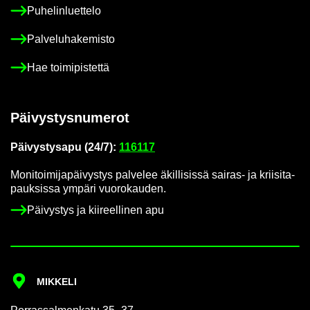
Pu­he­lin­luet­te­lo
Pal­ve­lu­ha­ke­mis­to
Hae toi­mi­pis­tet­tä
Päi­vys­tys­nu­me­rot
Päi­vys­tys­a­pu (24/7):
116117
Mo­ni­toi­mi­ja­päi­vys­tys pal­ve­lee äkil­li­sis­sä sairas-​ ja krii­si­ta­
pauk­sis­sa ym­pä­ri vuo­ro­kau­den.
Päi­vys­tys ja kii­reel­li­nen apu
MIK­KE­LI