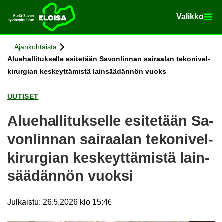
Va­lik­ko
Va­lik­ko
Etusi­vu
Siir­ry si­säl­töön
Ajan­koh­tais­ta
Alue­hal­li­tuk­sel­le esi­te­tään Sa­von­lin­nan sai­raa­lan te­ko­ni­vel­
ki­rur­gian kes­keyt­tä­mis­tä lain­sää­dän­nön vuok­si
UU­TI­SET
Alue­hal­li­tuk­sel­le esi­te­tään Sa­
von­lin­nan sai­raa­lan te­ko­ni­vel­
ki­rur­gian kes­keyt­tä­mis­tä lain­
sää­dän­nön vuok­si
Julkaistu
:
26.5.2026 klo 15:46