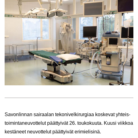
Sa­von­lin­nan sai­raa­lan te­ko­ni­vel­ki­rur­gi­aa kos­ke­vat yh­teis­
toi­min­ta­neu­vot­te­lut päät­tyi­vät 26. tou­ko­kuu­ta. Kuusi viik­koa
kes­tä­neet neu­vot­te­lut päät­tyi­vät eri­mie­li­si­nä.