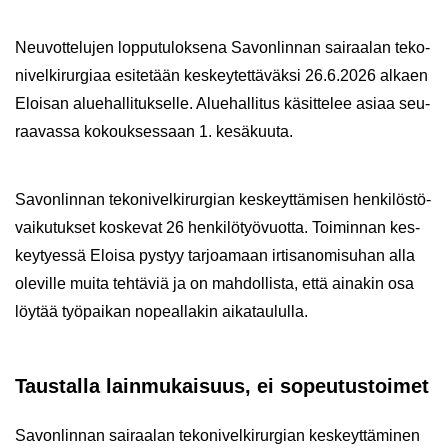
Neu­vot­te­lu­jen lop­pu­tu­lok­se­na Sa­von­lin­nan sai­raa­lan te­ko­
ni­vel­ki­rur­gi­aa esi­te­tään kes­key­tet­tä­väk­si 26.6.2026 al­kaen
Eloi­san alue­hal­li­tuk­sel­le. Alue­hal­li­tus kä­sit­te­lee asiaa seu­
raa­vas­sa ko­kouk­ses­saan 1. ke­sä­kuu­ta.
Sa­von­lin­nan te­ko­ni­vel­ki­rur­gian kes­keyt­tä­mi­sen hen­ki­lös­tö­
vai­ku­tuk­set kos­ke­vat 26 hen­ki­lö­työ­vuot­ta. Toi­min­nan kes­
key­tyes­sä Eloi­sa pys­tyy tar­joa­maan ir­ti­sa­no­mi­su­han alla
ole­vil­le muita teh­tä­viä ja on mah­dol­lis­ta, että ai­na­kin osa
löy­tää työ­pai­kan no­peal­la­kin ai­ka­tau­lul­la.
Taus­tal­la lain­mu­kai­suus, ei so­peu­tus­toi­met
Sa­von­lin­nan sai­raa­lan te­ko­ni­vel­ki­rur­gian kes­keyt­tä­mi­nen