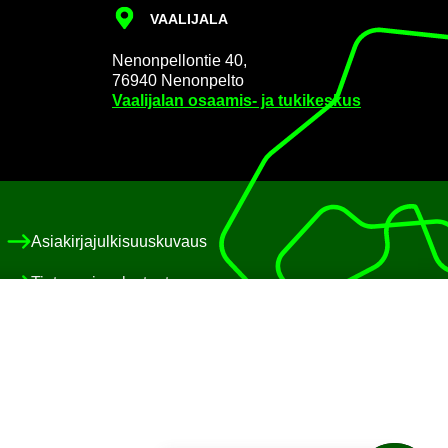
VAA­LI­JA­LA
Ne­non­pel­lon­tie 40,
76940 Ne­non­pel­to
Vaa­li­ja­lan osaamis-​ ja tu­ki­kes­kus
Asia­kir­ja­jul­ki­suus­ku­vaus
Tie­to­suo­ja­se­los­teet
Eväs­te­käy­tän­nöt
Saa­vu­tet­ta­vuus­se­los­te
Pa­lau­te