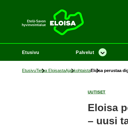
Etusi­vu
Etusi­vu
Pal­ve­lut
Va­lik­ko
Etusi­vu
Tie­toa Eloi­sas­ta
Ajan­koh­tais­ta
Eloi­sa pe­rus­taa di­
UU­TI­SET
Eloi­sa pe
– uusi ta