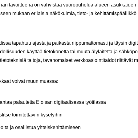
in­nan ta­voit­tee­na on vah­vis­taa vuo­ro­pu­he­lua alu­een asuk­kai­de
­seen mu­kaan eri­lai­sia nä­kö­kul­mia, tieto-​ ja ke­hit­tä­mis­pääl­lik­kö
is­sa ta­pah­tuu ajas­ta ja pai­kas­ta riip­pu­mat­to­mas­ti ja täy­sin di­gi­t
­dol­li­suu­den käyt­tää tie­to­ko­net­ta tai muuta äly­lai­tet­ta ja säh­kö­po
tie­to­tek­ni­siä tai­to­ja, ta­van­omai­set verk­ko­asioin­ti­tai­dot riit­tä­vät m
uk­kaat voi­vat muun muas­sa:
taa pa­lau­tet­ta Eloi­san di­gi­taa­li­ses­sa työ­ti­las­sa
it­se toi­mi­tet­ta­viin ky­se­lyi­hin
oi­ta ja osal­lis­tua yh­teis­ke­hit­tä­mi­seen