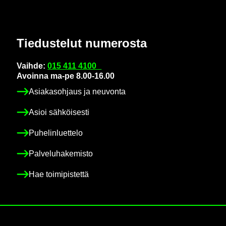
Tie­dus­te­lut nu­me­ros­ta
Vaih­de:
015 411 4100
Avoin­na ma-pe 8.00-16.00
Asia­kas­oh­jaus ja neu­von­ta
Asioi säh­köi­ses­ti
Pu­he­lin­luet­te­lo
Pal­ve­lu­ha­ke­mis­to
Hae toi­mi­pis­tet­tä