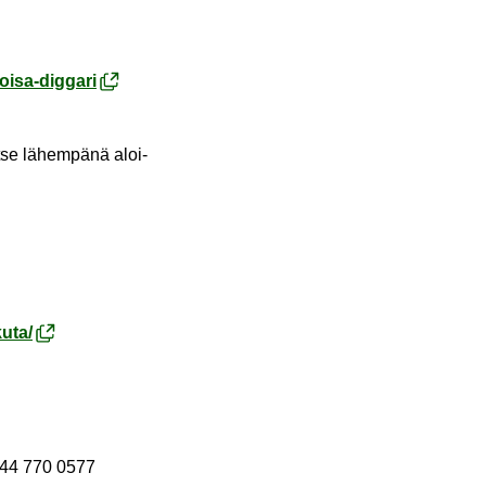
oisa-​diggari
tit­se lä­hem­pä­nä aloi­
u­ta/
 044 770 0577