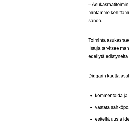
– Asu­kas­raa­ti­toi­m
min­tam­me ke­hit­tä­mi
sanoo.
Toi­min­ta asu­kas­raa­d
lis­tu­ja tar­vit­see mah
edel­ly­tä edis­ty­nei­tä 
Dig­ga­rin kaut­ta as
kom­men­toi­da ja an
vas­ta­ta säh­kö­pos­t
esi­tel­lä uusia ide