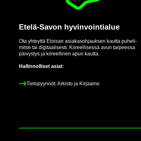
Etelä-​Savon hy­vin­voin­tia­lue
Ota yh­teyt­tä Eloi­san asia­kas­oh­jauk­sen kaut­ta pu­he­li­
mit­se tai di­gi­taa­li­ses­ti. Kii­reel­li­ses­sä avun tar­pees­sa
päi­vys­tys ja kii­reel­li­nen apun kaut­ta.
Hal­lin­nol­li­set asiat:
Tie­to­pyyn­nöt: Ar­kis­to ja Kir­jaa­mo