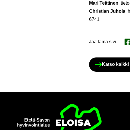
Mari Teit­ti­nen
, tieto
Chris­tian Ju­ho­la
, 
6741
Jaa tämä sivu
:
Ja
Katso kaik­ki k
Etusi­vu