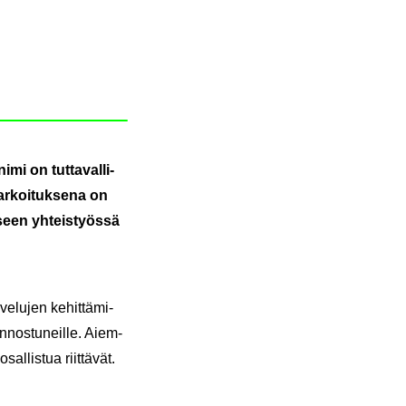
imi on tut­ta­val­li­
r­koi­tuk­se­na on
­seen yh­teis­työs­sä
e­lu­jen ke­hit­tä­mi­
in­nos­tu­neil­le. Ai­em­
al­lis­tua riit­tä­vät.