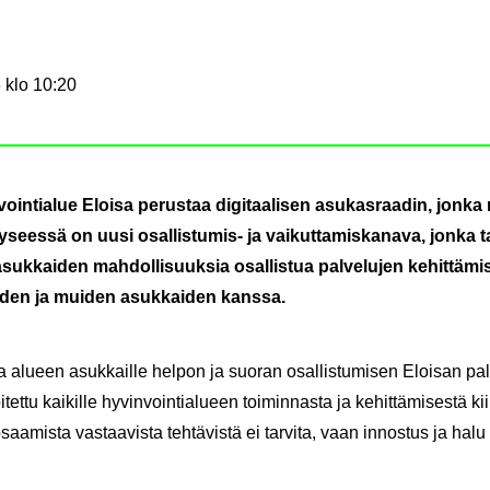
 klo 10:20
in­tia­lue Eloi­sa pe­rus­taa di­gi­taa­li­sen asu­kas­raa­din, jonka n
­sees­sä on uusi osallistumis-​ ja vai­kut­ta­mis­ka­na­va, jonka ta
uk­kai­den mah­dol­li­suuk­sia osal­lis­tua pal­ve­lu­jen ke­hit­tä­mi
jöi­den ja mui­den asuk­kai­den kans­sa.
aa alu­een asuk­kail­le hel­pon ja suo­ran osal­lis­tu­mi­sen Eloi­san pal­v
t­tu kai­kil­le hy­vin­voin­tia­lu­een toi­min­nas­ta ja ke­hit­tä­mi­ses­tä ki
a­mis­ta vas­taa­vis­ta teh­tä­vis­tä ei tar­vi­ta, vaan in­nos­tus ja halu os