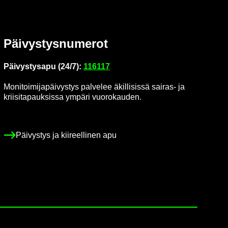
Päi­vys­tys­nu­me­rot
Päi­vys­tys­a­pu (24/7):
116117
Mo­ni­toi­mi­ja­päi­vys­tys pal­ve­lee äkil­li­sis­sä sairas-​ ja
krii­si­ta­pauk­sis­sa ym­pä­ri vuo­ro­kau­den.
Päi­vys­tys ja kii­reel­li­nen apu