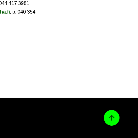
. 044 417 3981
­ha.fi
, p. 040 354
Ta­kai­sin ylös