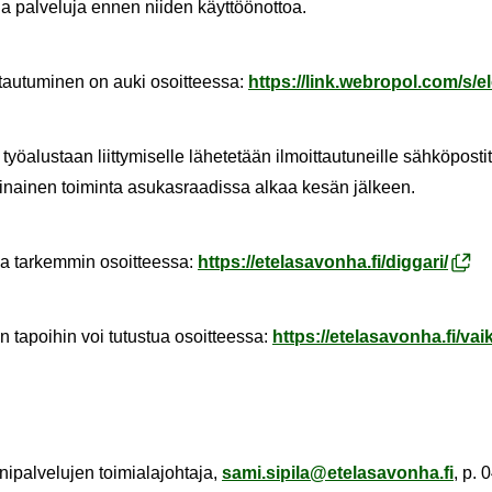
i­sia pal­ve­lu­ja ennen nii­den käyt­töön­ot­toa.
t­tau­tu­mi­nen on auki osoit­tees­sa:
https://link.webropol.com/s/el
 työ­alus­taan liit­ty­mi­sel­le lä­he­te­tään il­moit­tau­tu­neil­le säh­kö­pos­
si­nai­nen toi­min­ta asu­kas­raa­dis­sa alkaa kesän jäl­keen.
tua tar­kem­min osoit­tees­sa:
https://ete­la­sa­von­ha.fi/dig­ga­ri/
en ta­poi­hin voi tu­tus­tua osoit­tees­sa:
https://ete­la­sa­von­ha.fi/vai­k
ni­pal­ve­lu­jen toi­mia­la­joh­ta­ja,
sami.si­pi­la@ete­la­sa­von­ha.fi
, p.