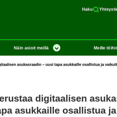
Haku
Yh­teys­ti
Näin
asioit
meil­lä
Meil­le
töi­hi
Va­lik­ko
gi­taa­li­sen asu­kas­raa­din – uusi tapa asuk­kail­le osal­lis­tua ja vai­kut­
­rus­taa di­gi­taa­li­sen asu­ka
pa asuk­kail­le osal­lis­tua ja