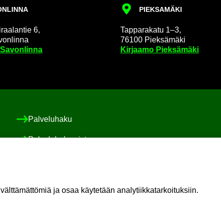
N­LIN­NA
PIEK­SA­MÄ­KI
raa­lan­tie 6,
Tap­pa­ra­ka­tu 1–3,
on­lin­na
76100 Piek­sä­mä­ki
 Sa­von­lin­na
Kir­jaa­mo Piek­sä­mä­ki
Pal­ve­lu­ha­ku
Pal­ve­lu­ha­ke­mis­to
Asiakas-​ ja po­ti­las­tur­val­li­suus ja val­von­ta
Sosiaali-​ ja po­ti­las­asia­vas­taa­va
t­tä­mät­tö­miä ja osaa käy­te­tään ana­ly­tiik­ka­tar­koi­tuk­siin.
Oma il­moi­tus vaa­ra­ti­lan­tees­ta