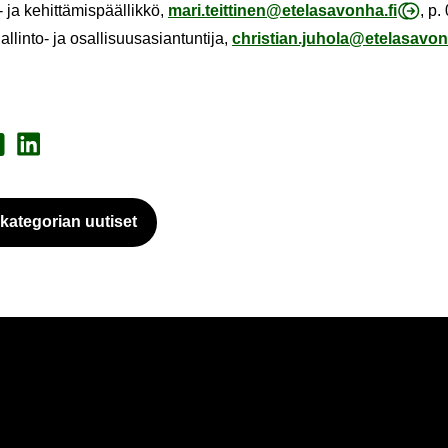
-​ ja ke­hit­tä­mis­pääl­lik­kö,
mari.teit­ti­nen@ete­la­sa­von­ha.fi
, p
hallinto-​ ja osal­li­suus­asian­tun­ti­ja,
chris­tian.ju­ho­la@ete­la­sa­von
a Face­book
Jaa Lin­ke­dI­nis­sä
a­te­go­rian uu­ti­set