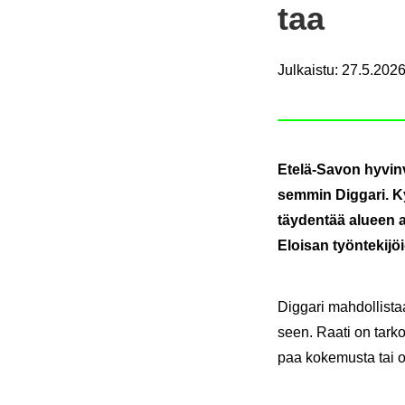
taa
Julkaistu
:
27.5.2026
Etelä-​Savon hy­vin­vo
sem­min Dig­ga­ri. Ky
täy­den­tää alu­een as
Eloi­san työn­te­ki­
Dig­ga­ri mah­dol­lis­t
seen. Raati on tar­koi­te
paa ko­ke­mus­ta tai osa