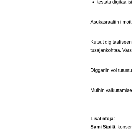
tes­ta­ta di­gi­taa­l
Asu­kas­raa­tiin il­moi
Kut­sut di­gi­taa­li­seen
tusa­jan­koh­taa. Var­
Dig­ga­riin voi tu­tus­
Mui­hin vai­kut­ta­mi­s
Li­sä­tie­to­ja:
Sami Si­pi­lä
, kon­ser­