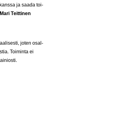
n kans­sa ja saada toi­
Mari Teit­ti­nen
aa­li­ses­ti, joten osal­
s­tia. Toi­min­ta ei
ai­nios­ti.