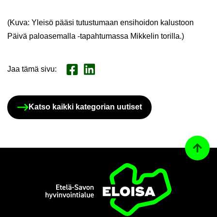
(Kuva: Ylei­sö pääsi tu­tus­tu­maan en­si­hoi­don ka­lus­toon
Päivä pa­loa­se­mal­la -​tapahtumassa Mik­ke­lin to­ril­la.)
Jaa tämä sivu
:
Jaa Face­book
Jaa Lin­ke­dI­nis­sä
Katso kaik­ki ka­te­go­rian uu­ti­set
Ta­kai­s
Etusi­vu