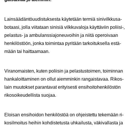
Lain­sää­dän­tö­uu­dis­tuk­ses­ta käy­te­tään ter­miä si­ni­vilk­kusa­
bo­taa­si, jolla vii­ta­taan si­ni­siä vilk­ku­va­lo­ja käyt­tä­viin poliisi-​,
pelastus-​ ja am­bu­lans­sia­jo­neu­voi­hin ja niitä ope­roi­vaan
hen­ki­lös­töön, jonka toi­min­taa py­ri­tään tar­koi­tuk­sel­la es­tä­
mään tai hait­taa­maan.
Vi­ran­omais­ten, kuten po­lii­sin ja pe­las­tus­toi­men, toi­min­nan
han­ka­loit­ta­mi­nen on ollut ai­em­min­kin ran­gais­ta­vaa. Ri­kos­
lain muu­tok­set pa­ran­ta­vat eri­tyi­ses­ti en­si­hoi­to­hen­ki­lös­tön
ri­ko­soi­keu­del­lis­ta suo­jaa.
Eloi­san en­si­hoi­don hen­ki­lös­töä on oh­jeis­tet­tu te­ke­mään ri­
ko­sil­moi­tus hei­hin koh­dis­te­tus­ta uh­kai­lus­ta, vä­ki­val­las­ta ja