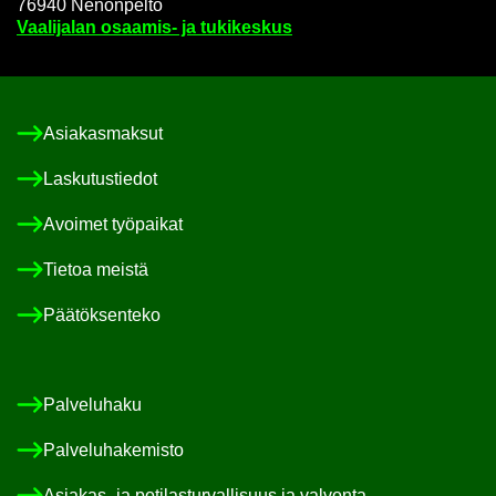
76940 Ne­non­pel­to
Vaa­li­ja­lan osaamis-​ ja tu­ki­kes­kus
Asia­kas­mak­sut
Las­ku­tus­tie­dot
Avoi­met työ­pai­kat
Tie­toa meis­tä
Pää­tök­sen­te­ko
Pal­ve­lu­ha­ku
Pal­ve­lu­ha­ke­mis­to
Asiakas-​ ja po­ti­las­tur­val­li­suus ja val­von­ta