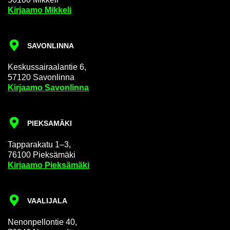
Kir­jaa­mo Mik­ke­li
SA­VON­LIN­NA
Kes­kus­sai­raa­lan­tie 6,
57120 Sa­von­lin­na
Kir­jaa­mo Sa­von­lin­na
PIEK­SA­MÄ­KI
Tap­pa­ra­ka­tu 1–3,
76100 Piek­sä­mä­ki
Kir­jaa­mo Piek­sä­mä­ki
VAA­LI­JA­LA
Ne­non­pel­lon­tie 40,