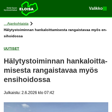
Va­lik­ko
Va­lik­ko
Etusi­vu
Siir­ry si­säl­töön
Ajan­koh­tais­ta
Hä­ly­tys­toi­min­nan han­ka­loit­ta­mi­ses­ta ran­gais­ta­vaa myös en­
si­hoi­dos­sa
UU­TI­SET
Hä­ly­tys­toi­min­nan han­ka­loit­ta­
mi­ses­ta ran­gais­ta­vaa myös
en­si­hoi­dos­sa
Julkaistu
:
2.6.2026 klo 07:42