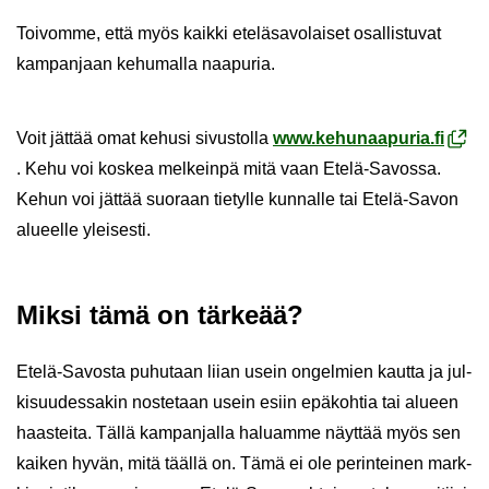
Toi­vom­me, että myös kaik­ki ete­lä­sa­vo­lai­set osal­lis­tu­vat
kam­pan­jaan ke­hu­mal­la naa­pu­ria.
Voit jät­tää omat ke­husi si­vus­tol­la
www.ke­hu­naa­pu­ria.fi
. Kehu voi kos­kea mel­kein­pä mitä vaan Etelä-​Savossa.
Kehun voi jät­tää suo­raan tie­tyl­le kun­nal­le tai Etelä-​Savon
alu­eel­le ylei­ses­ti.
Miksi tämä on tär­ke­ää?
Etelä-​Savosta pu­hu­taan liian usein on­gel­mien kaut­ta ja jul­
ki­suu­des­sa­kin nos­te­taan usein esiin epä­koh­tia tai alu­een
haas­tei­ta. Tällä kam­pan­jal­la ha­luam­me näyt­tää myös sen
kai­ken hyvän, mitä tääl­lä on. Tämä ei ole pe­rin­tei­nen mark­