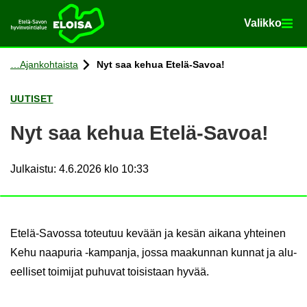
Va­lik­ko
Va­lik­ko
Etusi­vu
Siir­ry si­säl­töön
Ajan­koh­tais­ta
Nyt saa kehua Etelä-​Savoa!
UU­TI­SET
Nyt saa kehua Etelä-​Savoa!
Julkaistu
:
4.6.2026 klo 10:33
Etelä-​Savossa to­teu­tuu ke­vään ja kesän ai­ka­na yh­tei­nen
Kehu naa­pu­ria -​kampanja, jossa maa­kun­nan kun­nat ja alu­
eel­li­set toi­mi­jat pu­hu­vat toi­sis­taan hyvää.