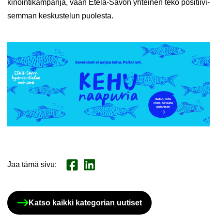
ki­noin­ti­kam­pan­ja, vaan Etelä-​Savon yh­tei­nen teko po­si­tii­vi­
sem­man kes­kus­te­lun puo­les­ta.
Jaa tämä sivu
:
Jaa Face­book
Jaa Lin­ke­dI­nis­sä
Katso kaik­ki ka­te­go­rian uu­ti­set