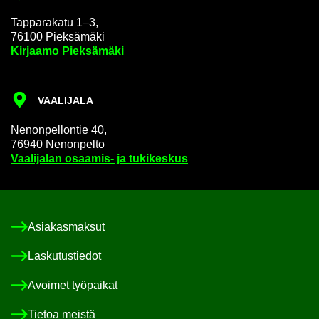
Tap­pa­ra­ka­tu 1–3,
76100 Piek­sä­mä­ki
Kir­jaa­mo Piek­sä­mä­ki
VAA­LI­JA­LA
Ne­non­pel­lon­tie 40,
76940 Ne­non­pel­to
Vaa­li­ja­lan osaamis-​ ja tu­ki­kes­kus
Asia­kas­mak­sut
Las­ku­tus­tie­dot
Avoi­met työ­pai­kat
Tie­toa meis­tä