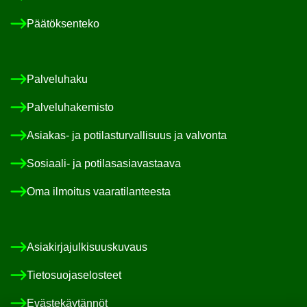
Pää­tök­sen­te­ko
Pal­ve­lu­ha­ku
Pal­ve­lu­ha­ke­mis­to
Asiakas-​ ja po­ti­las­tur­val­li­suus ja val­von­ta
Sosiaali-​ ja po­ti­las­asia­vas­taa­va
Oma il­moi­tus vaa­ra­ti­lan­tees­ta
Asia­kir­ja­jul­ki­suus­ku­vaus
Tie­to­suo­ja­se­los­teet
Eväs­te­käy­tän­nöt