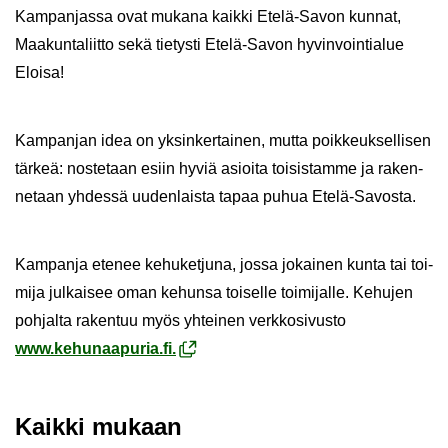
Kam­pan­jas­sa ovat mu­ka­na kaik­ki Etelä-​Savon kun­nat,
Maa­kun­ta­liit­to sekä tie­tys­ti Etelä-​Savon hy­vin­voin­tia­lue
Eloi­sa!
Kam­pan­jan idea on yk­sin­ker­tai­nen, mutta poik­keuk­sel­li­sen
tär­keä: nos­te­taan esiin hyviä asioi­ta toi­sis­tam­me ja ra­ken­
ne­taan yh­des­sä uu­den­lais­ta tapaa puhua Etelä-​Savosta.
Kam­pan­ja ete­nee ke­hu­ket­ju­na, jossa jo­kai­nen kunta tai toi­
mi­ja jul­kai­see oman ke­hun­sa toi­sel­le toi­mi­jal­le. Ke­hu­jen
poh­jal­ta ra­ken­tuu myös yh­tei­nen verk­ko­si­vus­to
www.ke­hu­naa­pu­ria.fi.
Kaik­ki mu­kaan