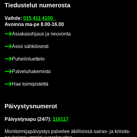
Tie­dus­te­lut nu­me­ros­ta
Vaih­de:
015 411 4100
Avoin­na ma-pe 8.00-16.00
Asia­kas­oh­jaus ja neu­von­ta
Asioi säh­köi­ses­ti
Pu­he­lin­luet­te­lo
Pal­ve­lu­ha­ke­mis­to
Hae toi­mi­pis­tet­tä
Päi­vys­tys­nu­me­rot
Päi­vys­tys­a­pu (24/7):
116117
Mo­ni­toi­mi­ja­päi­vys­tys pal­ve­lee äkil­li­sis­sä sairas-​ ja krii­si­ta­