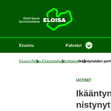
Etusi­vu
Etusi­vu
Pal­ve­lut
Va­lik­ko
Etusi­vu
Tie­toa Eloi­sas­ta
Ajan­koh­tais­ta
Ikään­ty­nei­den per­he
UU­TI­SET
Ikään­ty­
nis­ty­nyt