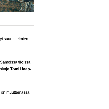
nyt suun­ni­tel­mien
 Sa­mois­sa ti­lois­sa
i­ta­ja
Tomi Haap­
a on muut­ta­mas­sa