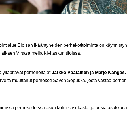
n­tia­lue Eloi­san ikään­ty­nei­den per­he­ko­ti­toi­min­ta on käyn­nis­ty­
l­kaen Vir­ta­sal­mel­la Ki­vi­tas­kun ti­lois­sa.
 yl­lä­pi­tä­vät per­he­hoi­ta­jat
Jark­ko Vää­täi­nen
ja
Marjo Kan­gas
.
­vel­tä muut­ta­nut per­he­ko­ti Savon So­puk­ka, josta vas­taa per­he­ho
em­mis­sa per­he­ko­deis­sa asuu kolme asu­kas­ta, ja uusia asuk­kai­t