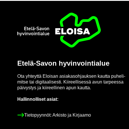
Etusi­vu
Etelä-​Savon hy­vin­voin­tia­lue
Ota yh­teyt­tä Eloi­san asia­kas­oh­jauk­sen kaut­ta pu­he­li­
mit­se tai di­gi­taa­li­ses­ti. Kii­reel­li­ses­sä avun tar­pees­sa
päi­vys­tys ja kii­reel­li­nen apun kaut­ta.
Hal­lin­nol­li­set asiat:
Tie­to­pyyn­nöt: Ar­kis­to ja Kir­jaa­mo