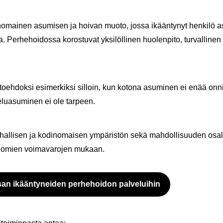
n­omai­nen asu­mi­sen ja hoi­van muoto, jossa ikään­ty­nyt hen­ki­lö as
er­he­hoi­dos­sa ko­ros­tu­vat yk­si­löl­li­nen huo­len­pi­to, tur­val­li­nen 
­toeh­dok­si esi­mer­kik­si sil­loin, kun ko­to­na asu­mi­nen ei enää on­n
e­lua­su­mi­nen ei ole tar­peen.
u­hal­li­sen ja ko­din­omai­sen ym­pä­ris­tön sekä mah­dol­li­suu­den osal­
 omien voi­ma­va­ro­jen mu­kaan.
san ikään­ty­nei­den per­he­hoi­don pal­ve­lui­hin