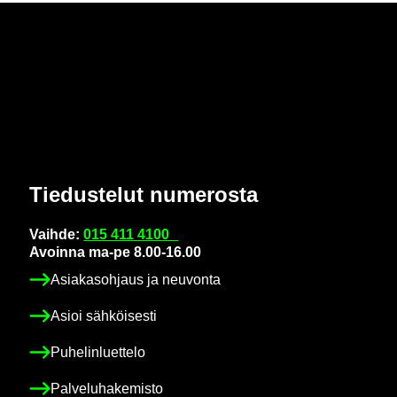
Tie­dus­te­lut nu­me­ros­ta
Vaih­de:
015 411 4100
Avoin­na ma-pe 8.00-16.00
Asia­kas­oh­jaus ja neu­von­ta
Asioi säh­köi­ses­ti
Pu­he­lin­luet­te­lo
Pal­ve­lu­ha­ke­mis­to