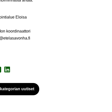
­ti­toi­min­nas­ta antaa:
in­tia­lue Eloi­sa
on koor­di­naat­to­ri
ete­la­sa­von­ha.fi
a Face­book
Jaa Lin­ke­dI­nis­sä
a­te­go­rian uu­ti­set