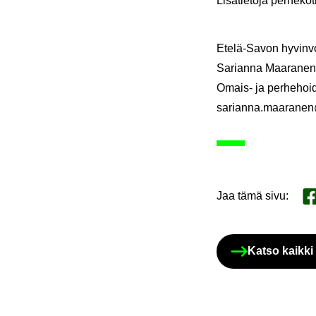
Li­sä­tie­to­ja per­he­ko
Etelä-​Savon hy­vin­vo
Sa­rian­na Maa­ra­nen
Omais-​ ja per­he­hoi­d
sa­rian­na.maa­ra­nen@
Jaa tämä sivu
:
Ja
Katso kaik­ki k