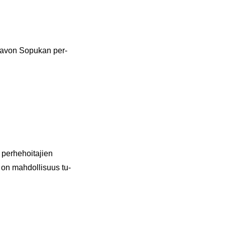
a Savon So­pu­kan per­
 per­he­hoi­ta­jien
n on mah­dol­li­suus tu­