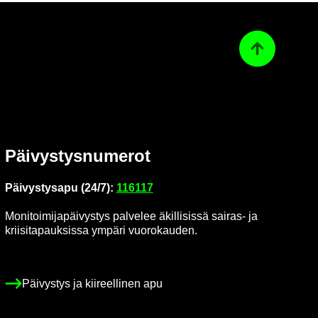
Ta­kai­sin ylös
Päi­vys­tys­nu­me­rot
Päi­vys­tys­a­pu (24/7):
116117
Mo­ni­toi­mi­ja­päi­vys­tys pal­ve­lee äkil­li­sis­sä sairas-​ ja
krii­si­ta­pauk­sis­sa ym­pä­ri vuo­ro­kau­den.
Päi­vys­tys ja kii­reel­li­nen apu