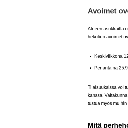
Avoi­met ovet
Alu­een asuk­kail­la o
he­ko­tien avoi­met ov
Kes­ki­viik­ko­na
Per­jan­tai­na 25
Ti­lai­suuk­sis­sa voi t
kans­sa. Val­ta­kun­nal
tus­tua myös mui­hin 
Mitä per­he­ho