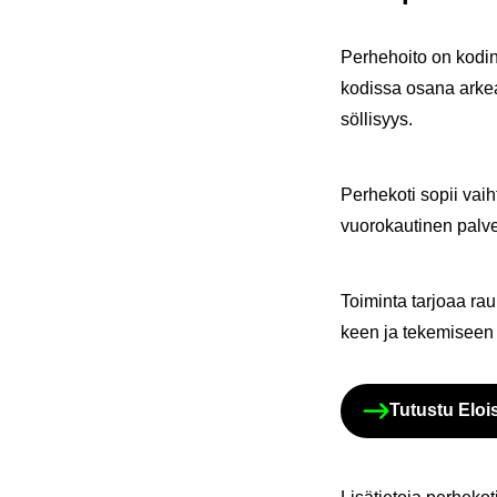
Per­he­hoi­to on ko­di
ko­dis­sa osana arkea. P
söl­li­syys.
Per­he­ko­ti sopii vaih
vuo­ro­kau­ti­nen pal­v
Toi­min­ta tar­jo­aa ra
keen ja te­ke­mi­seen
Tu­tus­tu Eloi­