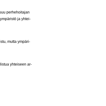
uu per­he­hoi­ta­jan
ym­pä­ris­tö ja yh­tei­
is­tu, mutta ym­pä­ri­
lis­tua yh­tei­seen ar­