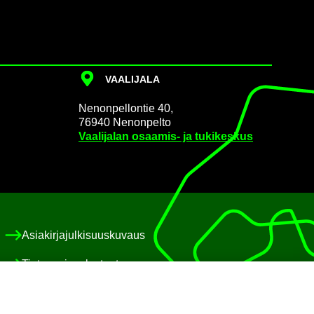
VAA­LI­JA­LA
Ne­non­pel­lon­tie 40,
76940 Ne­non­pel­to
Vaa­li­ja­lan osaamis-​ ja tu­ki­kes­kus
Asia­kir­ja­jul­ki­suus­ku­vaus
Tie­to­suo­ja­se­los­teet
Eväs­te­käy­tän­nöt