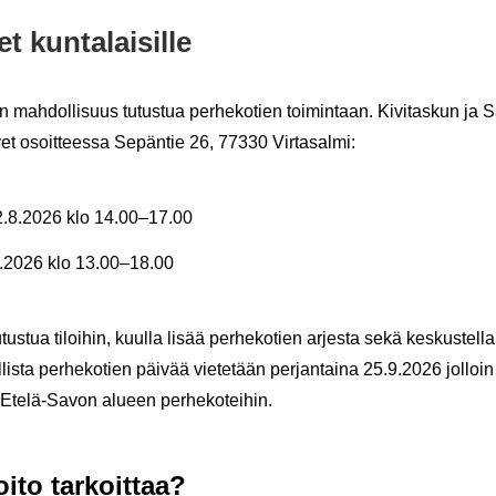
 kun­ta­lai­sil­le
n mah­dol­li­suus tu­tus­tua per­he­ko­tien toi­min­taan. Ki­vi­tas­kun j
et osoit­tees­sa Se­pän­tie 26, 77330 Vir­ta­sal­mi:
 12.8.2026 klo 14.00–17.00
.9.2026 klo 13.00–18.00
u­tus­tua ti­loi­hin, kuul­la lisää per­he­ko­tien ar­jes­ta sekä kes­kus­tel­la
­lis­ta per­he­ko­tien päi­vää vie­te­tään per­jan­tai­na 25.9.2026 jol­loi
Etelä-​Savon alu­een per­he­ko­tei­hin.
i­to tar­koit­taa?