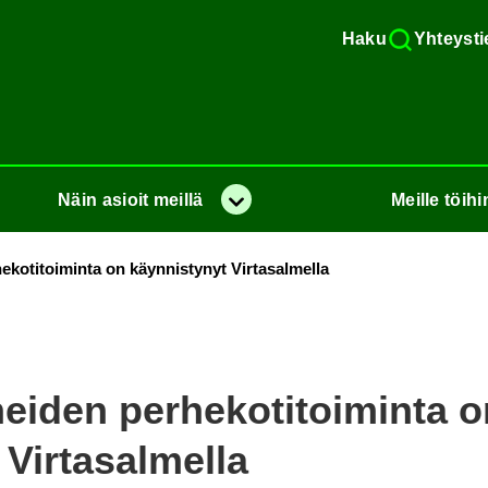
Haku
Yh­teys­ti
Näin
asioit
meil­lä
Meil­le
töi­hi
Va­lik­ko
­ko­ti­toi­min­ta on käyn­nis­ty­nyt Vir­ta­sal­mel­la
nei­den per­he­ko­ti­toi­min­ta
 Vir­ta­sal­mel­la