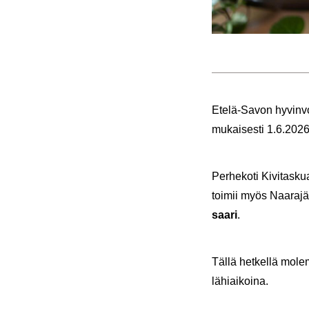
Etelä-​Savon hy­vin­voi
mu­kai­ses­ti 1.6.2026 a
Per­he­ko­ti Ki­vi­tas­kua
toi­mii myös Naa­ra­jär
saa­ri
.
Tällä het­kel­lä mo­l
lä­hiai­koi­na.