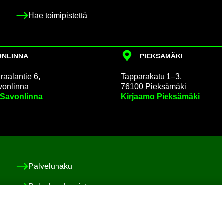
Hae toi­mi­pis­tet­tä
N­LIN­NA
PIEK­SA­MÄ­KI
raa­lan­tie 6,
Tap­pa­ra­ka­tu 1–3,
on­lin­na
76100 Piek­sä­mä­ki
 Sa­von­lin­na
Kir­jaa­mo Piek­sä­mä­ki
Pal­ve­lu­ha­ku
Pal­ve­lu­ha­ke­mis­to
Asiakas-​ ja po­ti­las­tur­val­li­suus ja val­von­ta